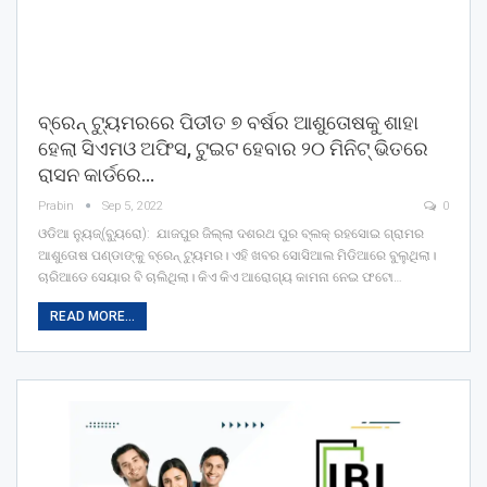
ବ୍ରେନ୍ ଟ୍ୟୁମରରେ ପିଡୀତ ୭ ବର୍ଷର ଆଶୁତୋଷକୁ ଶାହା
ହେଲା ସିଏମଓ ଅଫିସ, ଟୁଇଟ ହେବାର ୨୦ ମିନିଟ୍ ଭିତରେ
ରାସନ କାର୍ଡରେ…
Prabin
Sep 5, 2022
0
ଓଡିଆ ନ୍ୟୁଜ୍(ବ୍ୟୁରୋ): ଯାଜପୁର ଜିଲ୍ଲା ଦଶରଥ ପୁର ବ୍ଲକ୍ ରହସୋଇ ଗ୍ରାମର
ଆଶୁତୋଷ ପଣ୍ଡାଙ୍କୁ ବ୍ରେନ୍ ଟ୍ୟୁମର। ଏହି ଖବର ସୋସିଆଲ ମିଡିଆରେ ବୁଲୁଥିଲା।
ଚାରିଆଡେ ସେୟାର ବି ଚାଲିଥିଲା। କିଏ କିଏ ଆରୋଗ୍ୟ କାମନା ନେଇ ଫଟୋ…
READ MORE...