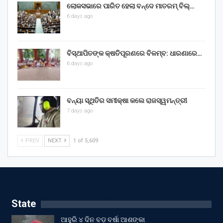
ଲୋକସଭାରେ ପାରିତ ହେଲା ବନ୍ଦେ ମାତରମ୍‌ ବିଲ୍‌…
6 days ago
ବିସ୍ଥାପିତଙ୍କ କ୍ଷତିପୂରଣରେ ବିଳମ୍ବ: ଧାରଣାରେ…
6 days ago
ବନ୍ୟା ସ୍ଥିତିର ସମୀକ୍ଷା କଲେ ରାଜସ୍ୱମନ୍ତ୍ରୀ
7 days ago
PREV
NEXT
1 of 5,609
State
ଆହୁରି ୪ ଦିନ ବଡ଼ ବର୍ଷା ଆଶଙ୍କା