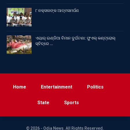
୮ ନକ୍ସଲଙ୍କ ଆତ୍ମସମର୍ପଣ
ଏୟାର୍ ଇଣ୍ଡିଆ ବିମାନ ଦୁର୍ଘଟଣା: ଫୁଏଲ୍‌ କଣ୍ଟ୍ରୋଲ୍‌
ସ୍ବିଚ୍‌ରେ …
Home
Entertainment
Politics
State
Sports
© 2026 - Odia News. All Rights Reserved.