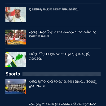
ରାଜନୀତିରୁ ସନ୍ୟାସ ନେବେ ସିଦ୍ଧରମୈୟା
ପ୍ରଶ୍ନପତ୍ର ଲିକ୍ ଉପରେ ମନ୍ତବ୍ୟ ପରେ ନବୀନଙ୍କୁ
ବିଜେପିର ନିଶାନା
କାଲିଠୁ ମୌସୁମୀ ଅଧିବେଶନ; ପାଠ୍ୟ ପୁସ୍ତକ ତ୍ରୁଟି,
ରାଜ୍ୟରେ…
Sports
ଏସୀୟ କ୍ରୀଡ଼ା ପାଇଁ ୨୦ ଜଣିଆ ଦଳ ଘୋଷଣା : ଓଡ଼ିଶାରୁ
ଦୁଇ ଖେଳାଳୀ…
ଫ୍ରାନ୍ସକୁ ୬-୪ ଗୋଲ୍‌ରେ ପରାସ୍ତ କରି ବ୍ରୋଞ୍ଜ ପଦକ