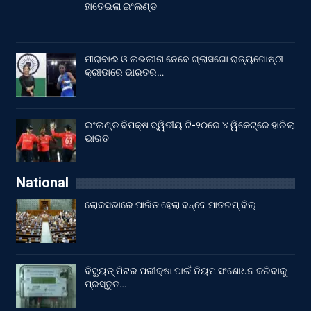
ହାତେଇଲା ଇଂଲଣ୍ଡ
ମୀରାବାଈ ଓ ଲଭଲୀନା ନେବେ ଗ୍ଲାସଗୋ ରାଜ୍ୟଗୋଷ୍ଠୀ
କ୍ରୀଡାରେ ଭାରତର…
ଇଂଲଣ୍ଡ ବିପକ୍ଷ ଦ୍ୱିତୀୟ ଟି-୨୦ରେ ୪ ୱିକେଟ୍‌ରେ ହାରିଲା
ଭାରତ
National
ଲୋକସଭାରେ ପାରିତ ହେଲା ବନ୍ଦେ ମାତରମ୍‌ ବିଲ୍‌
ବିଦ୍ୟୁତ୍ ମିଟର ପରୀକ୍ଷା ପାଇଁ ନିୟମ ସଂଶୋଧନ କରିବାକୁ
ପ୍ରସ୍ତୁତ…