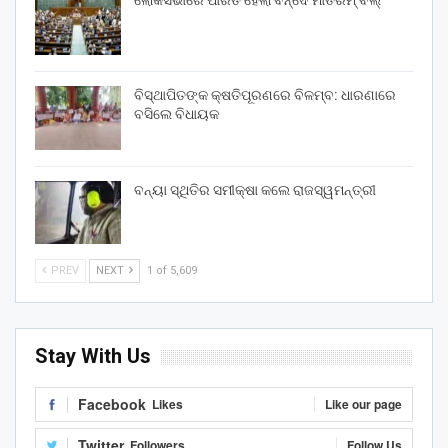
ଲୋକସଭାରେ ପାରିତ ହେଲା ବନ୍ଦେ ମାତରମ୍‌ ବିଲ୍‌
ବିସ୍ଥାପିତଙ୍କ କ୍ଷତିପୂରଣରେ ବିଳମ୍ବ: ଧାରଣାରେ
ବସିଲେ ବିଧାୟକ
ବନ୍ୟା ସ୍ଥିତିର ସମୀକ୍ଷା କଲେ ରାଜସ୍ୱମନ୍ତ୍ରୀ
PREV
NEXT
1 of 5,609
Stay With Us
Facebook
Likes
Like our page
Twitter
Followers
Follow Us