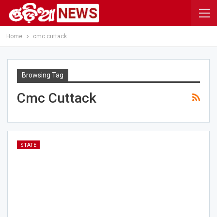
Home
cmc cuttack
Browsing Tag
Cmc Cuttack
STATE