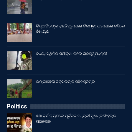
ବିସ୍ଥାପିତଙ୍କ କ୍ଷତିପୂରଣରେ ବିଳମ୍ବ: ଧାରଣାରେ ବସିଲେ
ବିଧାୟକ
ବନ୍ୟା ସ୍ଥିତିର ସମୀକ୍ଷା କଲେ ରାଜସ୍ୱମନ୍ତ୍ରୀ
ଭଙ୍ଗାହେଲା ନକ୍ସଲଙ୍କ ସହିଦସ୍ତମ୍ଭ
Politics
୫୩ ବର୍ଷ ବୟସରେ ପୂର୍ବତନ ମନ୍ତ୍ରୀ ସୁଶାନ୍ତ ସିଂହଙ୍କ
ପରଲୋକ