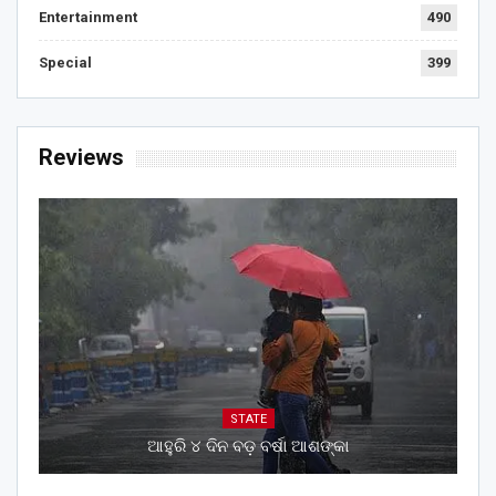
Entertainment
490
Special
399
Reviews
STATE
ଆହୁରି ୪ ଦିନ ବଡ଼ ବର୍ଷା ଆଶଙ୍କା