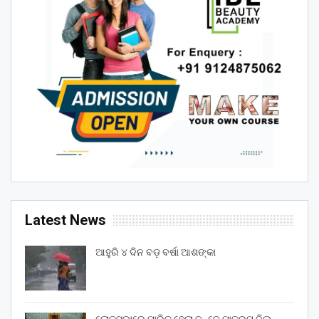
Latest News
ଆହୁରି ୪ ଦିନ ବଡ଼ ବର୍ଷା ଆଶଙ୍କା