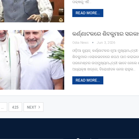
ପକ୍ଷରୁ ଏହି…
READ MORE...
କର୍ଣ୍ଣାଟକରେ ଶିବକୁମାର ସରକ
Odia News
Jun 3, 2026
ଓଡ଼ିଆ ନ୍ୟୁଜ୍: କର୍ଣ୍ଣାଟକର ନୂଆ ମୁଖ୍ୟମନ୍ତ୍
ଶିବକୁମାର। ଲୋକଭବନରେ ଶପଥ ପାଠ କରାଇଲେ 
ପରମେଶ୍ବର ଉପମୁଖ୍ୟମନ୍ତ୍ରୀ ଭାବେ ନେଲେ 
ଅଧ୍ୟକ୍ଷ ଖଡ୍‌ଗେ, ବିରୋଧୀଦଳ ନେତା ରାହୁଲ…
READ MORE...
…
425
NEXT