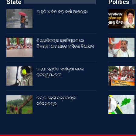
State
Politics
ଆହୁରି ୪ ଦିନ ବଡ଼ ବର୍ଷା ଆଶଙ୍କା
ବିସ୍ଥାପିତଙ୍କ କ୍ଷତିପୂରଣରେ
ବିଳମ୍ବ: ଧାରଣାରେ ବସିଲେ ବିଧାୟକ
ବନ୍ୟା ସ୍ଥିତିର ସମୀକ୍ଷା କଲେ
ରାଜସ୍ୱମନ୍ତ୍ରୀ
ଭଙ୍ଗାହେଲା ନକ୍ସଲଙ୍କ
ସହିଦସ୍ତମ୍ଭ