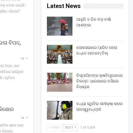
Latest News
କ ବଡ଼ ଝଟକା ପାଇଛି।
ଲିକ। ରିପୋର୍ଟ
ଆହୁରି ୪ ଦିନ ବଡ଼ ବର୍ଷା
ଆଶଙ୍କା
ଇଲା ବିପଦ,
ଲୋକସଭାରେ ପାରିତ ହେଲା
ବନ୍ଦେ ମାତରମ୍‌ ବିଲ୍‌
0
ଇଲା ବିପଦ, ହାତ
ନୀତିରେ ଚାଲିଥିବା
ବିସ୍ଥାପିତଙ୍କ କ୍ଷତିପୂରଣରେ
ି। ପୂର୍ବତନ
ବିଳମ୍ବ: ଧାରଣାରେ ବସିଲେ
ବିଧାୟକ
ବନ୍ୟା ସ୍ଥିତିର ସମୀକ୍ଷା କଲେ
 କିଶୋର
ରାଜସ୍ୱମନ୍ତ୍ରୀ
0
ନୀତିଜ୍ଞ ଭାବେ ଜଣା
PREV
NEXT
1 of 5,609
େ ବିହାରର