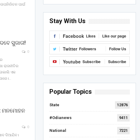
 ଉପନିର୍ବାଚନ ପାଇଁ
Stay With Us
Facebook
Likes
Like our page
ବେ ସୁଜାତା!
Twitter
Followers
Follow Us
0
ରେ
Youtube
Subscribe
Subscribe
ଶା ରାଜନୀତିର
୍ତାକାଲି ଏକ
ପାରେ।…
Popular Topics
State
12876
ବୁ: ମନମୋହନ
#Odianews
9411
0
National
7221
ିସାବ ଦିଆଯିବ।