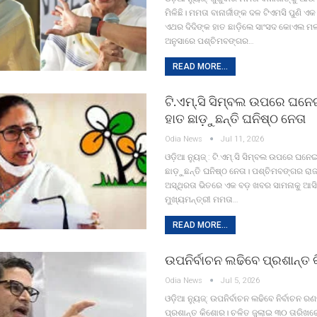
ମିଳିଛି। ମମତା ବାନାର୍ଜୀଙ୍କ ଦଳ ଟିଏମସି ପୁଣି ଏ
ଏଥର ଦିଦିଙ୍କ ହାତ ଛାଡ଼ିଲେ ସାଂସଦ କୋଏଲ ମଲ୍
ଅନୁସାରେ ପଶ୍ଚିମବଙ୍ଗର…
READ MORE...
ଟି.ଏମ୍.ସି ସିମ୍ବଲ ଉପରେ ଘନେ
ହାତ ଛାଡ଼ୁଛନ୍ତି ଘନିଷ୍ଠ ନେତା
Odia News
Jul 11, 2026
ଓଡ଼ିଆ ନ୍ୟୁଜ୍ : ଟି.ଏମ୍.ସି ସିମ୍ବଲ ଉପରେ ଘନେ
ଛାଡ଼ୁଛନ୍ତି ଘନିଷ୍ଠ ନେତା। ପଶ୍ଚିମବଙ୍ଗର ରାଜ
ଅସ୍ଥିରତା ଭିତରେ ଏକ ବଡ଼ ଖବର ସାମନାକୁ ଆସିଛ
ମୁଖ୍ୟମନ୍ତ୍ରୀ ମମତା…
READ MORE...
ଉପନିର୍ବାଚନ ଲଢିବେ ପ୍ରଶାନ୍ତ
Odia News
Jul 5, 2026
ଓଡ଼ିଆ ନ୍ୟୁଜ୍: ଉପନିର୍ବାଚନ ଲଢିବେ ନିର୍ବାଚନ ରଣ
ପ୍ରଶାନ୍ତ କିଶୋର। ଚଳିତ ଜୁଲାଇ ୩୦ ତାରିଖର