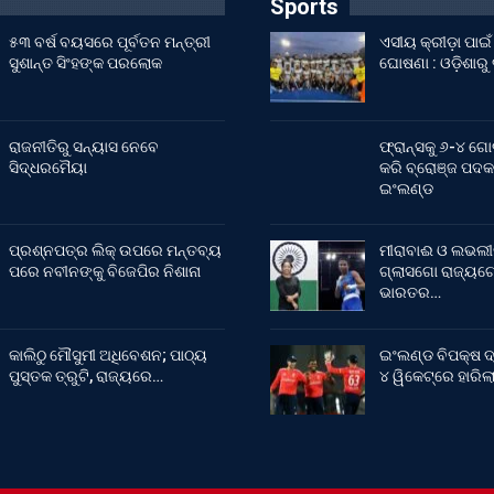
Sports
୫୩ ବର୍ଷ ବୟସରେ ପୂର୍ବତନ ମନ୍ତ୍ରୀ
ଏସୀୟ କ୍ରୀଡ଼ା ପା
ସୁଶାନ୍ତ ସିଂହଙ୍କ ପରଲୋକ
ଘୋଷଣା : ଓଡ଼ିଶାରୁ
ରାଜନୀତିରୁ ସନ୍ୟାସ ନେବେ
ଫ୍ରାନ୍ସକୁ ୬-୪ ଗୋ
ସିଦ୍ଧରମୈୟା
କରି ବ୍ରୋଞ୍ଜ ପଦକ
ଇଂଲଣ୍ଡ
ପ୍ରଶ୍ନପତ୍ର ଲିକ୍ ଉପରେ ମନ୍ତବ୍ୟ
ମୀରାବାଈ ଓ ଲଭଲୀ
ପରେ ନବୀନଙ୍କୁ ବିଜେପିର ନିଶାନା
ଗ୍ଲାସଗୋ ରାଜ୍ୟଗୋ
ଭାରତର…
କାଲିଠୁ ମୌସୁମୀ ଅଧିବେଶନ; ପାଠ୍ୟ
ଇଂଲଣ୍ଡ ବିପକ୍ଷ ଦ
ପୁସ୍ତକ ତ୍ରୁଟି, ରାଜ୍ୟରେ…
୪ ୱିକେଟ୍‌ରେ ହାରି