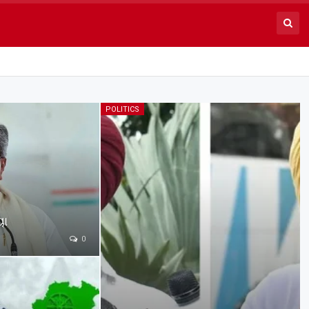
POLITICS
ୟା
0