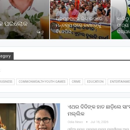
ପ୍ରଶ୍ନପତ୍ର ଲିକ୍ ଉପରେ
କାଲିଠ
ହଙ୍କ ପରଲୋକ
ମନ୍ତବ୍ୟ ପରେ ନବୀନଙ୍କୁ
ପାଠ୍ୟ 
ବିଜେପିର…
ରାଜ୍ୟ
0
tegory
s
BUSINESS
COMMONWEALTH YOUTH GAMES
CRIME
EDUCATION
ENTERTAINM
ଏଥର ଦିଦିଙ୍କ ହାତ ଛାଡ଼ିଲେ 
ମଲ୍ଲିକ
Odia News
Jul 16, 2026
ଓଡ଼ିଆ ନ୍ୟୁଜ୍: ଗୁରୁବାର ମମତା ବାନାର୍ଜୀଙ୍କୁ 