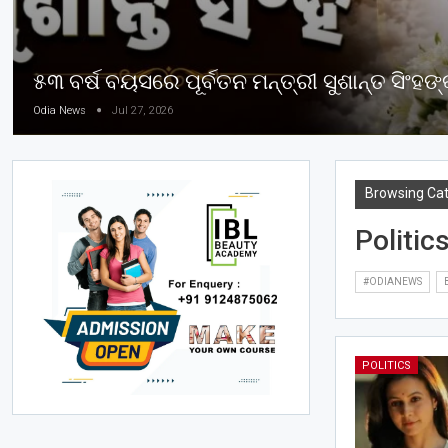
୫୩ ବର୍ଷ ବୟସରେ ପୂର୍ବତନ ମନ୍ତ୍ରୀ ସୁଶାନ୍ତ ସିଂ
Odia News
Jul 27, 2026
Browsing Ca
Politic
#ODIANEWS
POLITICS