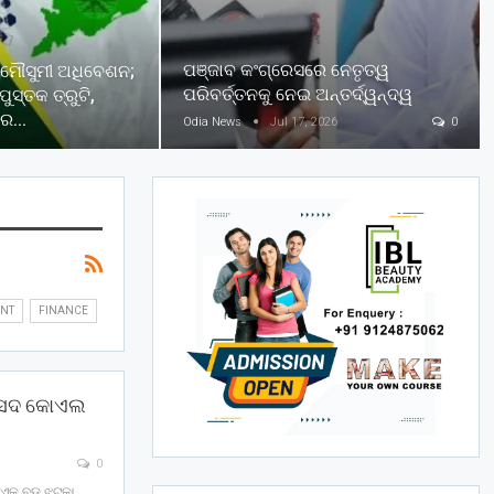
ପଞ୍ଜାବ କଂଗ୍ରେସରେ ନେତୃତ୍ୱ
ୁ ମୌସୁମୀ ଅଧିବେଶନ;
ପରିବର୍ତ୍ତନକୁ ନେଇ ଅନ୍ତର୍ଦ୍ୱନ୍ଦ୍ୱ
ପୁସ୍ତକ ତ୍ରୁଟି,
ରେ…
Odia News
Jul 17, 2026
0
ENT
FINANCE
ସାଂସଦ କୋଏଲ
0
ଆଉ ଏକ ବଡ ଝଟକା