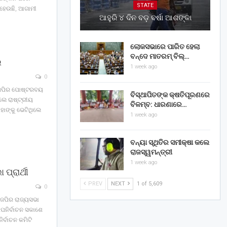
STATE
ି ହେଉଛି, ଆଗାମୀ
ଆହୁରି ୪ ଦିନ ବଡ଼ ବର୍ଷା ଆଶଙ୍କା
ଲୋକସଭାରେ ପାରିତ ହେଲା
ବନ୍ଦେ ମାତରମ୍‌ ବିଲ୍‌…
ଇ
1 week ago
0
ବିଜେପିର ପୋଷ୍ଟରବୟ
ବିସ୍ଥାପିତଙ୍କ କ୍ଷତିପୂରଣରେ
େ ରାଷ୍ଟ୍ରୀୟ
ବିଳମ୍ବ: ଧାରଣାରେ…
ହାଙ୍କୁ ଭେଟିଥିଲେ
1 week ago
ବନ୍ୟା ସ୍ଥିତିର ସମୀକ୍ଷା କଲେ
ରାଜସ୍ୱମନ୍ତ୍ରୀ
1 week ago
ପ୍ରାର୍ଥୀ
PREV
NEXT
1 of 5,609
0
ଜେପିର ରାଜ୍ୟସଭା
 ଉପନିର୍ବାଚନ ସକାଶେ
ିର୍ବାଚନ କମିଟି