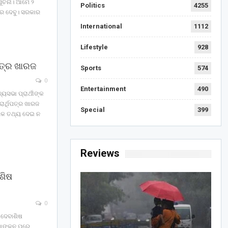
ସୂଚନା। ଆମେ ୨
Politics
4255
ରେ ଦେବୁ। ସରକାର
International
1112
Lifestyle
928
ପତ୍ର ଖାରଜ
Sports
574
0
Entertainment
490
୍ୟସଭା ପ୍ରାର୍ଥୀଙ୍କ
ରାର୍ଥିପତ୍ର ଖାରଜ
Special
399
ଧିକ ତଥ୍ୟ ଦେଇ ନ
Reviews
ାଶିଷ
0
େ ଦେବାଶିଷ
ାମାଙ୍କନ ପରେ