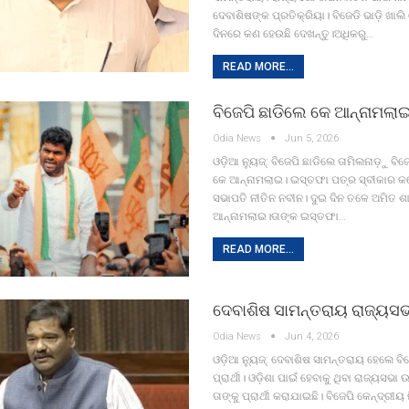
ଦେବାଶିଷଙ୍କ ପ୍ରତିକ୍ରିୟା। ବିଜେଡି ଭାଡ଼ି ଖାଲ
ଦିନରେ କଣ ହେଉଛି ଦେଖନ୍ତୁ।ଅଧିକରୁ…
READ MORE...
ବିଜେପି ଛାଡିଲେ କେ ଆନ୍ନାମଲା
Odia News
Jun 5, 2026
ଓଡ଼ିଆ ନ୍ୟୁଜ୍: ବିଜେପି ଛାଡିଲେ ତାମିଲନାଡ଼ୁ 
କେ ଆନ୍ନାମଲାଇ। ଇସ୍ତଫା ପତ୍ର ସ୍ବୀକାର କଲ
ସଭାପତି ନୀତିନ ନବୀନ। ଦୁଇ ଦିନ ତଳେ ଅମିତ ଶା
ଆନ୍ନାମଲାଇ।ତାଙ୍କ ଇସ୍ତଫା…
READ MORE...
ଦେବାଶିଷ ସାମନ୍ତରାୟ ରାଜ୍ୟସଭା 
Odia News
Jun 4, 2026
ଓଡ଼ିଆ ନ୍ୟୁଜ୍: ଦେବାଶିଷ ସାମନ୍ତରାୟ ହେଲେ ବି
ପ୍ରାର୍ଥୀ। ଓଡ଼ିଶା ପାଇଁ ହେବାକୁ ଥିବା ରାଜ୍ୟସଭା
ତାଙ୍କୁ ପ୍ରାର୍ଥୀ କରାଯାଇଛି। ବିଜେପି କେନ୍ଦ୍ରୀୟ ନ