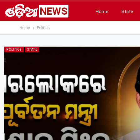
Home
State
Home
Politics
POLITICS
STATE