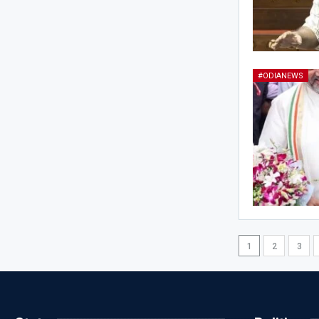
#ODIANEWS
1
2
3