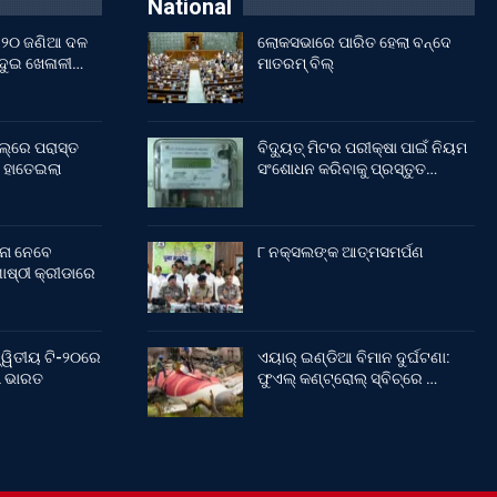
National
ଇଁ ୨୦ ଜଣିଆ ଦଳ
ଲୋକସଭାରେ ପାରିତ ହେଲା ବନ୍ଦେ
 ଦୁଇ ଖେଳାଳୀ…
ମାତରମ୍‌ ବିଲ୍‌
ଲ୍‌ରେ ପରାସ୍ତ
ବିଦ୍ୟୁତ୍ ମିଟର ପରୀକ୍ଷା ପାଇଁ ନିୟମ
 ହାତେଇଲା
ସଂଶୋଧନ କରିବାକୁ ପ୍ରସ୍ତୁତ…
ନା ନେବେ
୮ ନକ୍ସଲଙ୍କ ଆତ୍ମସମର୍ପଣ
ଷ୍ଠୀ କ୍ରୀଡାରେ
୍ୱିତୀୟ ଟି-୨୦ରେ
ଏୟାର୍ ଇଣ୍ଡିଆ ବିମାନ ଦୁର୍ଘଟଣା:
ଲା ଭାରତ
ଫୁଏଲ୍‌ କଣ୍ଟ୍ରୋଲ୍‌ ସ୍ବିଚ୍‌ରେ …