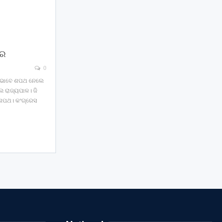
ାର
0
ରୀ ଭାବେ ଶପଥ ନେଲେ
ରାଜ୍ୟପାଳ। ଜି
ଶପଥ। କଂଗ୍ରେସ