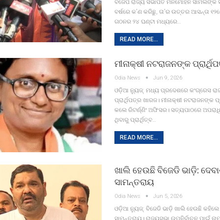
ବିଜେପି ରାଜ୍ୟ ସଭାପତି ମନମୋହନ ସାମଲଙ୍କ 
ବର୍ଷରେ କ'ଣ କରିଛୁ, ତା'ର ଉତ୍ତର ଆସନ୍ତା ୧୨
ଗଠନର ୨୪ ଘଣ୍ଟା ମଧ୍ୟରେ…
READ MORE...
ମୀନାକ୍ଷୀ ନଟରାଜନଙ୍କ ପ୍ରାର୍ଥି
Odia News
Jun 9, 2026
ଓଡ଼ିଆ ନ୍ୟୁଜ୍: ମଧ୍ୟ ପ୍ରଦେଶରେ କଂଗ୍ରେସ ରାଜ
ପ୍ରାର୍ଥିପତ୍ର ଖାରଜ। ମୀନାକ୍ଷୀ ନଟରାଜନଙ୍କ ପ୍
କଲେ ରିଟର୍ଣ୍ଣିଂ ଅଫିସର। ସତ୍ୟପାଠରେ ଅପରା
ଥିବାରୁ ପ୍ରାର୍ଥିତ୍ବ…
READ MORE...
ଖାଲି ହେଉଛି ବିଜେଡି ଭାଡ଼ି: ଦେବ
ସାମନ୍ତରାୟ
Odia News
Jun 5, 2026
ଓଡ଼ିଆ ନ୍ୟୁଜ୍: ବିଜେଡି ଭାଡ଼ି ଖାଲି ହେଉଛି କହିଲ
ସାମନ୍ତରାୟ। ରାଜ୍ୟସଭା ଉପନିର୍ବାଚନ ପାଇଁ ନ