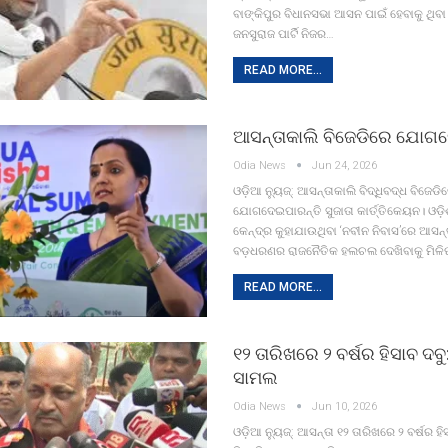
ବାଙ୍କିପୁର ବିଧାନସଭା ଆସନ ପାଇଁ ହେବାକୁ ଥିବା
ଜନସୁରାଜ ପାର୍ଟି ନିଜର…
READ MORE...
ଆସନ୍ତାକାଲି ବିଜେଡିରେ ଯୋଗଦେ
Odia News
Jun 24, 2026
ଓଡ଼ିଆ ନ୍ୟୁଜ୍: ଆସନ୍ତାକାଲି ବିଦ୍ଧିବଦ୍ଧ ବିଜେଡି
ଯୋଗଦେଇପାରନ୍ତି ସୁଜାତା କାର୍ତ୍ତିକେୟନ। ଓଡ଼ି
କେନ୍ଦ୍ର କୁହାଯାଉଥିବା ‘ନବୀନ ନିବାସ’ରେ ଆସନ
ବଡ଼ଧରଣର ରାଜନୈତିକ ହଲଚଲ ଦେଖିବାକୁ ମିଳି
READ MORE...
୧୨ ତାରିଖରେ ୨ ବର୍ଷର ହିସାବ ଦ
ସାମଲ
Odia News
Jun 10, 2026
ଓଡ଼ିଆ ନ୍ୟୁଜ୍: ଆସନ୍ତା ୧୨ ତାରିଖରେ ୨ ବର୍ଷର ହ