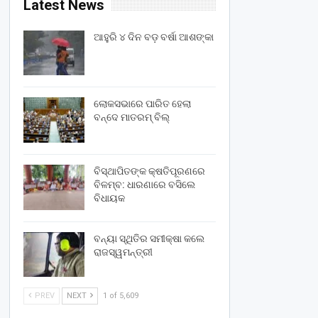
Latest News
ଆହୁରି ୪ ଦିନ ବଡ଼ ବର୍ଷା ଆଶଙ୍କା
ଲୋକସଭାରେ ପାରିତ ହେଲା
ବନ୍ଦେ ମାତରମ୍‌ ବିଲ୍‌
ବିସ୍ଥାପିତଙ୍କ କ୍ଷତିପୂରଣରେ
ବିଳମ୍ବ: ଧାରଣାରେ ବସିଲେ
ବିଧାୟକ
ବନ୍ୟା ସ୍ଥିତିର ସମୀକ୍ଷା କଲେ
ରାଜସ୍ୱମନ୍ତ୍ରୀ
PREV
NEXT
1 of 5,609