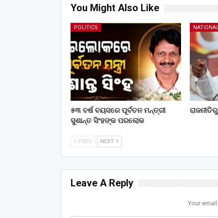
You Might Also Like
POLITICS
NATIONA
୫୩ ବର୍ଷ ବୟସରେ ପୂର୍ବତନ ମନ୍ତ୍ରୀ
ରାଜନୀତିର
ସୁଶାନ୍ତ ସିଂହଙ୍କ ପରଲୋକ
PREV
NEXT
Leave A Reply
Your email