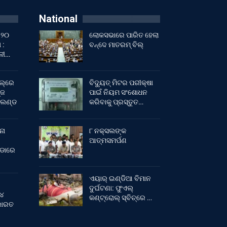
National
 ୨୦
ଲୋକସଭାରେ ପାରିତ ହେଲା
 :
ବନ୍ଦେ ମାତରମ୍‌ ବିଲ୍‌
ାଳୀ…
ଲ୍‌ରେ
ବିଦ୍ୟୁତ୍ ମିଟର ପରୀକ୍ଷା
୍ଜ
ପାଇଁ ନିୟମ ସଂଶୋଧନ
ଂଲଣ୍ଡ
କରିବାକୁ ପ୍ରସ୍ତୁତ…
ନା
୮ ନକ୍ସଲଙ୍କ
ଆତ୍ମସମର୍ପଣ
ୀଡାରେ
ଏୟାର୍ ଇଣ୍ଡିଆ ବିମାନ
ଦୁର୍ଘଟଣା: ଫୁଏଲ୍‌
 ୪
କଣ୍ଟ୍ରୋଲ୍‌ ସ୍ବିଚ୍‌ରେ …
 ଭାରତ