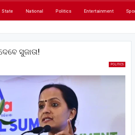
State
National
Politics
Entertainment
Spo
େବେ ସୁଜାତା!
POLITICS