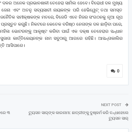
ଏବଂ ଦଳର ଅନେକ ପ୍ରଭାବଶାଳୀ ଚେହେରା ସାମିଲ ହେବେ। ବିରୋଧୀ ଦଳ ମୁଖ୍ୟ
 ଜେନା ଏବଂ ଅତନୁ ସବ୍ୟସାଚୀ ନାୟକଙ୍କ ପରି ହେଭିୱେଟ୍‌ ତଥା ସମସ୍ତ
ରାଜନୈତିକ ସମୀକ୍ଷକଙ୍କ ମତରେ, ବିଜେଡି ଏବେ ନିଜର ସଂଗଠନକୁ ନୂଆ ରୂପ
ମି ପ୍ରସ୍ତୁତ କରୁଛି। ନିକଟରେ କେତେକ ବରିଷ୍ଠ ନେତାଙ୍କ ଦଳ ଛାଡ଼ିବା ପରେ,
ଂ ମହିଳା ଭୋଟରଙ୍କୁ ଆକୃଷ୍ଟ କରିବା ପାଇଁ ଏକ ଦକ୍ଷ ଚେହେରାର ସନ୍ଧାନ
 ସୁଜାତା କାର୍ତ୍ତିକେୟନଙ୍କ ନାମ ସବୁଠାରୁ ଆଗରେ ରହିଛି। ଆସନ୍ତାକାଲିର
ପତ୍ତି ଆସିପାରେ।
0
NEXT POST
ଳ‌ରେ ୩
ଟ୍ୟୁସନ ସାର୍‌ଙ୍କ କାରନାମା: ଛାତ୍ରୀଙ୍କୁ ଦୁଷ୍କର୍ମ କରି ବନ୍ଧାହେଲେ
ଟ୍ୟୁସନ ସାର୍