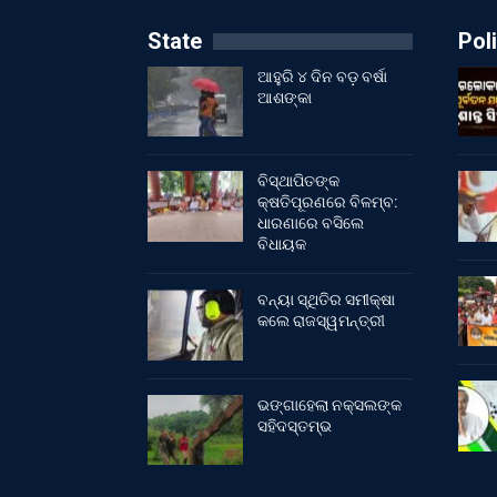
State
Poli
ଆହୁରି ୪ ଦିନ ବଡ଼ ବର୍ଷା
ଆଶଙ୍କା
ବିସ୍ଥାପିତଙ୍କ
କ୍ଷତିପୂରଣରେ ବିଳମ୍ବ:
ଧାରଣାରେ ବସିଲେ
ବିଧାୟକ
ବନ୍ୟା ସ୍ଥିତିର ସମୀକ୍ଷା
କଲେ ରାଜସ୍ୱମନ୍ତ୍ରୀ
ଭଙ୍ଗାହେଲା ନକ୍ସଲଙ୍କ
ସହିଦସ୍ତମ୍ଭ