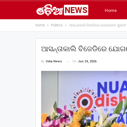
Home
Home
Politics
ଆସନ୍ତାକାଲି ବିଜେଡିରେ ଯୋଗଦେବେ ସୁଜାତା!
ଆସନ୍ତାକାଲି ବିଜେଡିରେ ଯୋଗଦ
On
Jun 24, 2026
By
Odia News