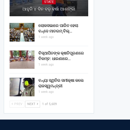
STATE
ଆହୁରି ୪ ଦିନ ବଡ଼ ବର୍ଷା ଆଶଙ୍କା
ଲୋକସଭାରେ ପାରିତ ହେଲା
ବନ୍ଦେ ମାତରମ୍‌ ବିଲ୍‌…
1 week ago
ବିସ୍ଥାପିତଙ୍କ କ୍ଷତିପୂରଣରେ
ବିଳମ୍ବ: ଧାରଣାରେ…
1 week ago
ବନ୍ୟା ସ୍ଥିତିର ସମୀକ୍ଷା କଲେ
ରାଜସ୍ୱମନ୍ତ୍ରୀ
1 week ago
PREV
NEXT
1 of 5,609