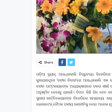
Share
ଓଡ଼ିଆ ନ୍ୟୁଜ୍: ଆସନ୍ତାକାଲି ବିଦ୍ଧିବଦ୍ଧ ବିଜେଡିର
କୁହାଯାଉଥିବା ‘ନବୀନ ନିବାସ’ରେ ଆସନ୍ତାକାଲି ଏକ
ନବୀନ ପଟ୍ଟନାୟକଙ୍କ ଅଧ୍ୟକ୍ଷତାରେ ଦଳର ଶୀର୍ଷ ତଥ
ଅନୁଷ୍ଠିତ ହେବାକୁ ଯାଉଛି। ବିଗତ କିଛି ଦିନ ହେବ 
ସୁଜାତା କାର୍ତ୍ତିକେୟନଙ୍କ ବିଜେଡିରେ ସମ୍ଭାବ୍ୟ ଏଣ
ଭୋଲଟେଜ୍ ବୈଠକ ଦଳୀୟ ରଣନୀତିକୁ ନେଇ ଅନେକ ନୂ