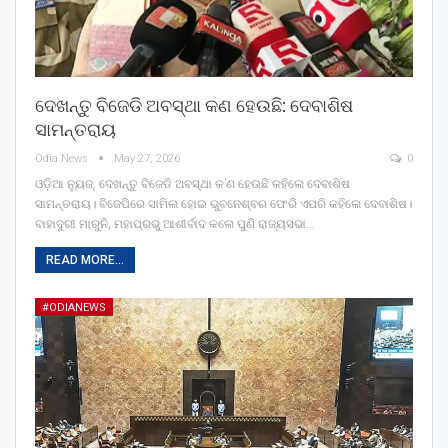
ଦେଖନ୍ତୁ ବିଜେଡି ଅବସ୍ଥା କଣ ହେଉଛି: ଦେବାଶିଷ
ସାମନ୍ତରାୟ
Odia News
May 27, 2026
0
ଓଡ଼ିଆ ନ୍ୟୁଜ୍: ଦେଖନ୍ତୁ ବିଜେଡି ଅବସ୍ଥା କ’ଣ ହେଉଛି କହିଲେ ଦେବାଶିଷ
ସାମନ୍ତରାୟ। ବିଜେପିରେ ସାମିଲ ହୋଇ ଭୁବନେଶ୍ବର ଫେରି ଏପରି କହିଲେ ଦେବାଶିଷ।
ବାହାଦୁରୀ ମାରୁନି, ମହାପ୍ରଭୁ ଆଶୀର୍ବାଦ କଲେ ପୁଣି ରାଜ୍ୟସଭା…
READ MORE...
#ODIANEWS