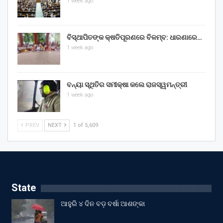
1 week ago
ବିସ୍ଥାପିତଙ୍କ କ୍ଷତିପୂରଣରେ ବିଳମ୍ବ: ଧାରଣାରେ…
1 week ago
ବନ୍ୟା ସ୍ଥିତିର ସମୀକ୍ଷା କଲେ ରାଜସ୍ୱମନ୍ତ୍ରୀ
1 week ago
PREV
NEXT
1 of 5,609
State
ଆହୁରି ୪ ଦିନ ବଡ଼ ବର୍ଷା ଆଶଙ୍କା