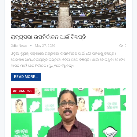
ରାଜ୍ୟସଭା ଉପନିର୍ବାଚନ ପାଇଁ ବିଜ୍ଞପ୍ତି
Odia News
May 27, 2026
0
ଓଡ଼ିଆ ନ୍ୟୁଜ୍: ଓଡ଼ିଶାରେ ରାଜ୍ୟସଭା ଉପନିର୍ବାଚନ ପାଇଁ ECI ପକ୍ଷରୁ ବିଜ୍ଞପ୍ତି।
ଦେବାଶିଷ ସାମନ୍ତରାୟଙ୍କ ଇସ୍ତଫା ଦେବା ପରେ ବିଜ୍ଞପ୍ତି। ଖାଲି ହୋଇଥିବା ଗୋଟିଏ
ଆସନ ପାଇଁ ହେବ ନିର୍ବାଚନ। ଜୁନ୍‌ ୧ରେ ବିଧିବଦ୍ଧ…
READ MORE...
#ODIANEWS