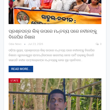
ପ୍ରଶ୍ନପତ୍ର ଲିକ୍ ଉପରେ ମନ୍ତବ୍ୟ ପରେ ନବୀନଙ୍କୁ
ବିଜେପିର ନିଶାନା
Odia News
Jul 23, 2026
0
ଓଡ଼ିଆ ନ୍ୟୁଜ୍: ପ୍ରଶ୍ନପତ୍ର ଲିକ୍ ଉପରେ ମନ୍ତବ୍ୟ ପରେ ନବୀନଙ୍କୁ ବିଜେପିର
ନିଶାନା। ଭୁବନେଶ୍ୱର ରାମମନ୍ଦିରଠାରେ ଭାରତୀୟ ଜନତା ପାର୍ଟି ପକ୍ଷରୁ ବିଜେଡି
ସଭାପତି ନବୀନ ପଟ୍ଟନାୟକଙ୍କ ମନ୍ତବ୍ୟକୁ ନେଇ ଦୃଢ଼ ପ୍ରତିବାଦ…
READ MORE...
STATE