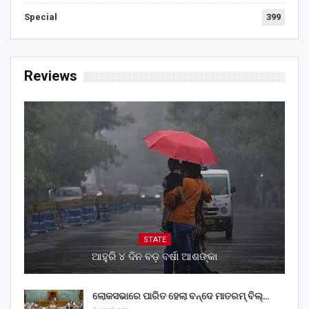
Special
399
Reviews
STATE
ଆହୁରି ୪ ଦିନ ବଡ଼ ବର୍ଷା ଆଶଙ୍କା
ଲୋକସଭାରେ ପାରିତ ହେଲା ବନ୍ଦେ ମାତରମ୍‌ ବିଲ୍‌…