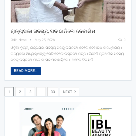
ରାଜ୍ୟସଭା ସଦସ୍ୟ ପଦ ଛାଡିଲେ ଦେବାଶିଷ
Odia News
May 25, 2026
0
ଓଡ଼ିଆ ନ୍ୟୁଜ୍: ରାଜ୍ୟସଭା ସଦସ୍ୟ ପଦରୁ ଇସ୍ତଫା ଦେଲେ ଦେବାଶିଷ ସାମନ୍ତରାୟ।
ରାଜ୍ୟସଭା ଅଧ୍ୟକ୍ଷଙ୍କୁ ଭେଟି ଦେଲେ ଇସ୍ତଫା ପତ୍ର। ବିଜେଡି ପ୍ରାଥମିକ ସଦସ୍ୟ
ପଦରୁ ଇସ୍ତଫା ପରେ ସାଂସଦ ପଦ ଛାଡ଼ିଲେ। ଅନେକ ଦିନ ଧରି…
READ MORE...
1
2
3
…
33
NEXT