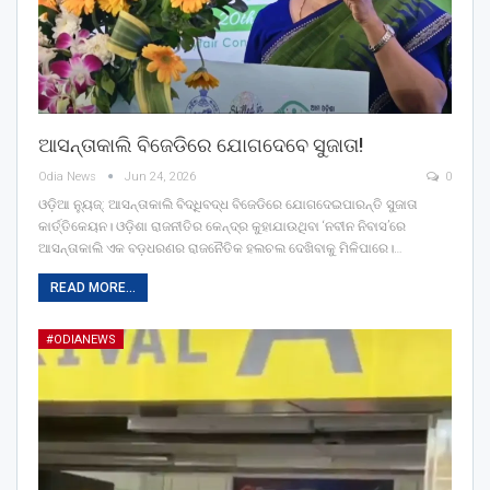
ଆସନ୍ତାକାଲି ବିଜେଡିରେ ଯୋଗଦେବେ ସୁଜାତା!
Odia News
Jun 24, 2026
0
ଓଡ଼ିଆ ନ୍ୟୁଜ୍: ଆସନ୍ତାକାଲି ବିଦ୍ଧିବଦ୍ଧ ବିଜେଡିରେ ଯୋଗଦେଇପାରନ୍ତି ସୁଜାତା
କାର୍ତ୍ତିକେୟନ। ଓଡ଼ିଶା ରାଜନୀତିର କେନ୍ଦ୍ର କୁହାଯାଉଥିବା ‘ନବୀନ ନିବାସ’ରେ
ଆସନ୍ତାକାଲି ଏକ ବଡ଼ଧରଣର ରାଜନୈତିକ ହଲଚଲ ଦେଖିବାକୁ ମିଳିପାରେ।…
READ MORE...
#ODIANEWS