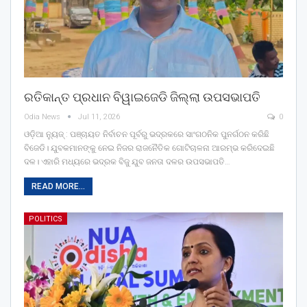
ରତିକାନ୍ତ ପ୍ରଧାନ ବିୱାଇଜେଡି ଜିଲ୍ଲା ଉପସଭାପତି
Odia News
Jul 11, 2026
0
ଓଡ଼ିଆ ନ୍ୟୁଜ୍ : ପଞ୍ଚାୟତ ନିର୍ବାଚନ ପୂର୍ବରୁ ଭଦ୍ରକରେ ସାଂଗଠନିକ ପୁନର୍ଗଠନ କରିଛି
ବିଜେଡି। ଯୁବକମାନଙ୍କୁ ନେଇ ନିଜର ରାଜନୈତିକ ଗୋଟିଚାଳନା ଆରମ୍ଭ କରିଦେଇଛି
ଦଳ। ଏହାରି ମଧ୍ୟରେ ଭଦ୍ରକ ବିଜୁ ଯୁବ ଜନତା ଦଳର ଉପସଭାପତି…
READ MORE...
POLITICS