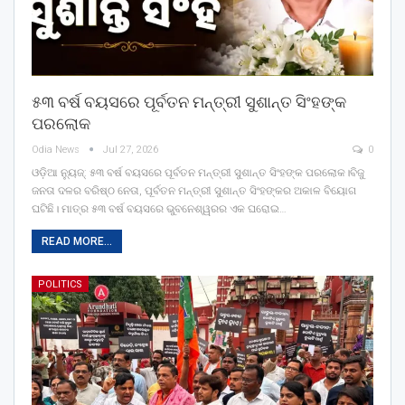
୫୩ ବର୍ଷ ବୟସରେ ପୂର୍ବତନ ମନ୍ତ୍ରୀ ସୁଶାନ୍ତ ସିଂହଙ୍କ
ପରଲୋକ
Odia News
Jul 27, 2026
0
ଓଡ଼ିଆ ନ୍ୟୁଜ୍: ୫୩ ବର୍ଷ ବୟସରେ ପୂର୍ବତନ ମନ୍ତ୍ରୀ ସୁଶାନ୍ତ ସିଂହଙ୍କ ପରଲୋକ।ବିଜୁ
ଜନତା ଦଳର ବରିଷ୍ଠ ନେତା, ପୂର୍ବତନ ମନ୍ତ୍ରୀ ସୁଶାନ୍ତ ସିଂହଙ୍କର ଅକାଳ ବିୟୋଗ
ଘଟିଛି। ମାତ୍ର ୫୩ ବର୍ଷ ବୟସରେ ଭୁବନେଶ୍ୱରର ଏକ ଘରୋଇ…
READ MORE...
POLITICS