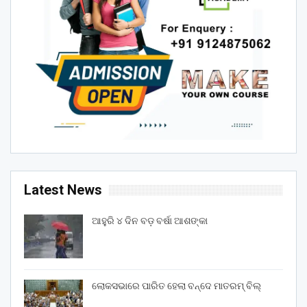
Latest News
ଆହୁରି ୪ ଦିନ ବଡ଼ ବର୍ଷା ଆଶଙ୍କା
ଲୋକସଭାରେ ପାରିତ ହେଲା ବନ୍ଦେ ମାତରମ୍‌ ବିଲ୍‌