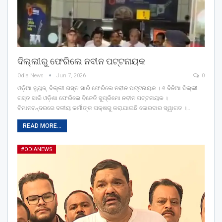
ଦିଲ୍ଲୀରୁ ଫେରିଲେ ନବୀନ ପଟ୍ଟନାୟକ
Odia News
Jun 7, 2026
0
ଓଡ଼ିଆ ନ୍ୟୁଜ୍: ଦିଲ୍ଲୀ ଗସ୍ତ ସାରି ଫେରିଲେ ନବୀନ ପଟ୍ଟନାୟକ । ୬ ଦିନିଆ ଦିଲ୍ଲୀ
ଗସ୍ତ ସାରି ଓଡ଼ିଶା ଫେରିଲେ ବିଜେଡି ସୁପ୍ରିମୋ ନବୀନ ପଟ୍ଟନାୟକ ।
ବିମାନବନ୍ଦରରେ ଦଳୀୟ କର୍ମୀଙ୍କ ପକ୍ଷରୁ କରାଯାଇଛି ଜୋରଦାର ସ୍ୱାଗତ ।…
READ MORE...
#ODIANEWS