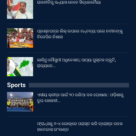
ରାଜନୀତିରୁ ସନ୍ୟାସ ନେବେ ସିଦ୍ଧରମୈୟା
ପ୍ରଶ୍ନପତ୍ର ଲିକ୍ ଉପରେ ମନ୍ତବ୍ୟ ପରେ ନବୀନଙ୍କୁ
ବିଜେପିର ନିଶାନା
କାଲିଠୁ ମୌସୁମୀ ଅଧିବେଶନ; ପାଠ୍ୟ ପୁସ୍ତକ ତ୍ରୁଟି,
ରାଜ୍ୟରେ…
Sports
ଏସୀୟ କ୍ରୀଡ଼ା ପାଇଁ ୨୦ ଜଣିଆ ଦଳ ଘୋଷଣା : ଓଡ଼ିଶାରୁ
ଦୁଇ ଖେଳାଳୀ…
ଫ୍ରାନ୍ସକୁ ୬-୪ ଗୋଲ୍‌ରେ ପରାସ୍ତ କରି ବ୍ରୋଞ୍ଜ ପଦକ
ହାତେଇଲା ଇଂଲଣ୍ଡ