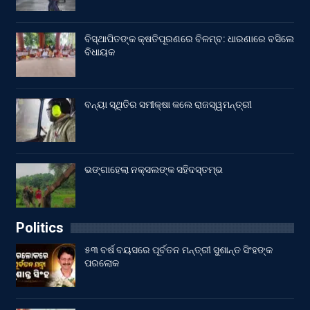
ବିସ୍ଥାପିତଙ୍କ କ୍ଷତିପୂରଣରେ ବିଳମ୍ବ: ଧାରଣାରେ ବସିଲେ
ବିଧାୟକ
ବନ୍ୟା ସ୍ଥିତିର ସମୀକ୍ଷା କଲେ ରାଜସ୍ୱମନ୍ତ୍ରୀ
ଭଙ୍ଗାହେଲା ନକ୍ସଲଙ୍କ ସହିଦସ୍ତମ୍ଭ
Politics
୫୩ ବର୍ଷ ବୟସରେ ପୂର୍ବତନ ମନ୍ତ୍ରୀ ସୁଶାନ୍ତ ସିଂହଙ୍କ
ପରଲୋକ