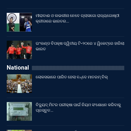
ମୀରାବାଈ ଓ ଲଭଲୀନା ନେବେ ଗ୍ଲାସଗୋ ରାଜ୍ୟଗୋଷ୍ଠୀ
କ୍ରୀଡାରେ ଭାରତର…
ଇଂଲଣ୍ଡ ବିପକ୍ଷ ଦ୍ୱିତୀୟ ଟି-୨୦ରେ ୪ ୱିକେଟ୍‌ରେ ହାରିଲା
ଭାରତ
National
ଲୋକସଭାରେ ପାରିତ ହେଲା ବନ୍ଦେ ମାତରମ୍‌ ବିଲ୍‌
ବିଦ୍ୟୁତ୍ ମିଟର ପରୀକ୍ଷା ପାଇଁ ନିୟମ ସଂଶୋଧନ କରିବାକୁ
ପ୍ରସ୍ତୁତ…