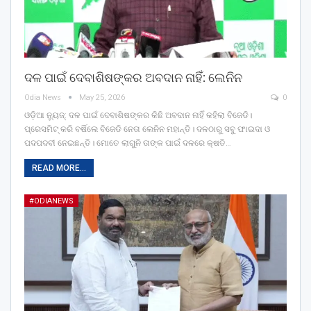
ଦଳ ପାଇଁ ଦେବାଶିଷଙ୍କର ଅବଦାନ ନାହିଁ: ଲେନିନ
Odia News
May 25, 2026
0
ଓଡ଼ିଆ ନ୍ୟୁଜ୍: ଦଳ ପାଇଁ ଦେବାଶିଷଙ୍କର କିଛି ଅବଦାନ ନାହିଁ କହିଲା ବିଜେଡି।
ପ୍ରେସମିଟ୍‌ କରି ବର୍ଷିଲେ ବିଜେଡି ନେତା ଲେନିନ ମହାନ୍ତି। ଦଳଠାରୁ ସବୁ ଫାଇଦା ଓ
ପଦପଦବୀ ନେଇଛନ୍ତି। ମୋତେ ଲାଗୁନି ତାଙ୍କ ପାଇଁ ଦଳରେ କ୍ଷତି…
READ MORE...
#ODIANEWS