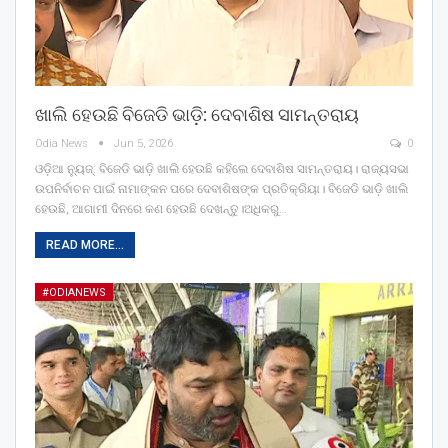
ଖାଲି ହେଉଛି ବିଜେଡି ଭାଡ଼ି: ଦେବାଶିଷ ସାମନ୍ତରାୟ
Odia News
Jun 5, 2026
0
ଓଡ଼ିଆ ନ୍ୟୁଜ୍: ବିଜେଡି ଭାଡ଼ି ଖାଲି ହେଉଛି କହିଲେ ଦେବାଶିଷ ସାମନ୍ତରାୟ। ରାଜ୍ୟସଭା
ଉପନିର୍ବାଚନ ପାଇଁ ନାମାଙ୍କନ ପରେ ଦେବାଶିଷଙ୍କ ପ୍ରତିକ୍ରିୟା। ବିଜେଡି ଭାଡ଼ି ଖାଲି
ହେଉଛି, ଆଗାମୀ ଦିନରେ କଣ ହେଉଛି ଦେଖନ୍ତୁ।ଅଧିକରୁ…
READ MORE...
#ODIANEWS