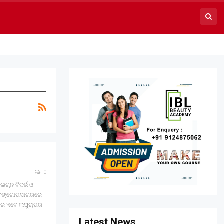
0
ଲଗ୍ନ ବିଦର୍ଭ ଓ
ଛି ବଙ୍ଗୋପସାଗରରେ
ପରେ ଏବେ ଲଘୁଚାପର
Latest News