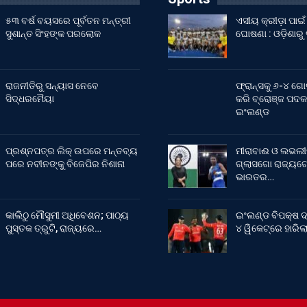
୫୩ ବର୍ଷ ବୟସରେ ପୂର୍ବତନ ମନ୍ତ୍ରୀ
ଏସୀୟ କ୍ରୀଡ଼ା ପା
ସୁଶାନ୍ତ ସିଂହଙ୍କ ପରଲୋକ
ଘୋଷଣା : ଓଡ଼ିଶାରୁ
ରାଜନୀତିରୁ ସନ୍ୟାସ ନେବେ
ଫ୍ରାନ୍ସକୁ ୬-୪ ଗୋ
ସିଦ୍ଧରମୈୟା
କରି ବ୍ରୋଞ୍ଜ ପଦକ
ଇଂଲଣ୍ଡ
ପ୍ରଶ୍ନପତ୍ର ଲିକ୍ ଉପରେ ମନ୍ତବ୍ୟ
ମୀରାବାଈ ଓ ଲଭଲୀ
ପରେ ନବୀନଙ୍କୁ ବିଜେପିର ନିଶାନା
ଗ୍ଲାସଗୋ ରାଜ୍ୟଗୋ
ଭାରତର…
କାଲିଠୁ ମୌସୁମୀ ଅଧିବେଶନ; ପାଠ୍ୟ
ଇଂଲଣ୍ଡ ବିପକ୍ଷ ଦ
ପୁସ୍ତକ ତ୍ରୁଟି, ରାଜ୍ୟରେ…
୪ ୱିକେଟ୍‌ରେ ହାରି