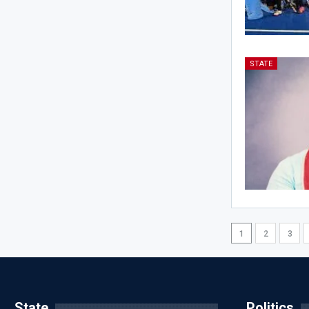
STATE
1
2
3
State
Politics