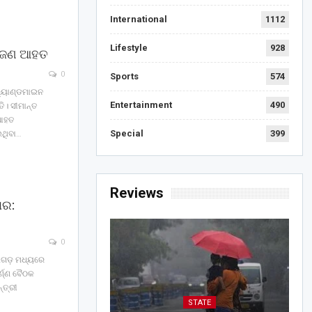
International
1112
Lifestyle
928
୨ ଜଣ ଆହତ
0
Sports
574
 ଲ୍ୟାଣ୍ଡମାଇନ
Entertainment
490
ି। ସୀମାନ୍ତ
 ଆହତ
Special
399
ଇଥିବା…
Reviews
ାର:
0
ତିଶଗଡ଼ ମଧ୍ୟରେ
ର୍ଣ୍ଣ ବୈଠକ
୍ତ୍ରୀ
STATE