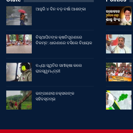
ଆହୁରି ୪ ଦିନ ବଡ଼ ବର୍ଷା ଆଶଙ୍କା
ବିସ୍ଥାପିତଙ୍କ କ୍ଷତିପୂରଣରେ
ବିଳମ୍ବ: ଧାରଣାରେ ବସିଲେ ବିଧାୟକ
ବନ୍ୟା ସ୍ଥିତିର ସମୀକ୍ଷା କଲେ
ରାଜସ୍ୱମନ୍ତ୍ରୀ
ଭଙ୍ଗାହେଲା ନକ୍ସଲଙ୍କ
ସହିଦସ୍ତମ୍ଭ