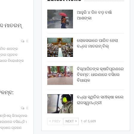
ଆହୁରି ୪ ଦିନ ବଡ଼ ବର୍ଷା
ଆଶଙ୍କା
େ ମାତରମ୍‌
ଲୋକସଭାରେ ପାରିତ ହେଲା
0
ବନ୍ଦେ ମାତରମ୍‌ ବିଲ୍‌
 ଅମିତ ଶାହଙ୍କ
ୁବାର ପ୍ରବଳ
ସଭାରେ ବିରୋଧୀଙ୍କ
ବିସ୍ଥାପିତଙ୍କ କ୍ଷତିପୂରଣରେ
ବିଳମ୍ବ: ଧାରଣାରେ ବସିଲେ
ବିଧାୟକ
ିଳମ୍ବ:
ବନ୍ୟା ସ୍ଥିତିର ସମୀକ୍ଷା କଲେ
ରାଜସ୍ୱମନ୍ତ୍ରୀ
0
୍‌ସିଏଲ୍‌ ସିଆର୍‌ମାଲ
PREV
NEXT
1 of 5,609
ଧାରଣାରେ ବସିଛନ୍ତି।
ପଦକ୍ଷେପ ଗ୍ରହଣ