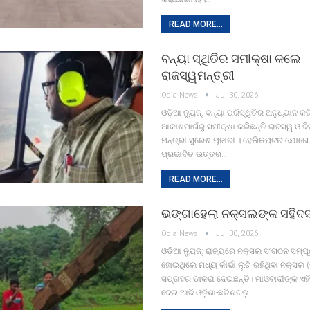
READ MORE...
ବନ୍ୟା ସ୍ଥିତିର ସମୀକ୍ଷା କଲେ
ରାଜସ୍ୱମନ୍ତ୍ରୀ
Odia News
Jul 30, 2026
ଓଡ଼ିଆ ନ୍ୟୁଜ୍: ବନ୍ୟା ପରିସ୍ଥିତିର ଅନୁଧ୍ୟାନ କ
ଆକାଶମାର୍ଗରୁ ସମୀକ୍ଷା କରିଛନ୍ତି ରାଜସ୍ୱ ଓ ବ
ମନ୍ତ୍ରୀ ସୁରେଶ ପୂଜାରୀ । ହେଲିକପ୍ଟର ଯୋଗେ 
ପ୍ରଭାବିତ ଉତ୍ତର…
READ MORE...
ଭଙ୍ଗାହେଲା ନକ୍ସଲଙ୍କ ସହିଦସ
Odia News
Jul 30, 2026
ଓଡ଼ିଆ ନ୍ୟୁଜ୍: ରାଜ୍ୟରେ ନକ୍ସଲ ସଂଗଠନ ସମ୍ପୂର୍
ହୋଇଥିଲେ ମଧ୍ୟ କାଁଭାଁ ଲୁଚି ରହିଥିବା ନକ୍ସଲ 
ସପ୍ତାହର ଡାକରା ଦେଇଛନ୍ତି। ମାଓବାଦୀଙ୍କ ଏହି
ଦେଇ ଆଜି ଓଡ଼ିଶା-ଛତିଶଗଡ଼…