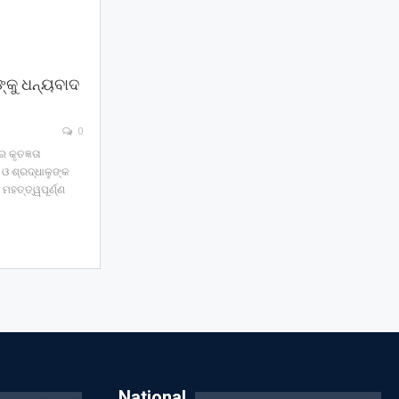
୍କୁ ଧନ୍ୟବାଦ
0
 କୃତଜ୍ଞତା
ଓ ଶ୍ରଦ୍ଧାଳୁଙ୍କ
ମହତ୍ତ୍ୱପୂର୍ଣ୍ଣ
National