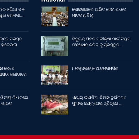
ଇଁ ୨୦ ଜଣିଆ ଦଳ
ଲୋକସଭାରେ ପାରିତ ହେଲା ବନ୍ଦେ
 ଦୁଇ ଖେଳାଳୀ…
ମାତରମ୍‌ ବିଲ୍‌
ଲ୍‌ରେ ପରାସ୍ତ
ବିଦ୍ୟୁତ୍ ମିଟର ପରୀକ୍ଷା ପାଇଁ ନିୟମ
 ହାତେଇଲା
ସଂଶୋଧନ କରିବାକୁ ପ୍ରସ୍ତୁତ…
ନା ନେବେ
୮ ନକ୍ସଲଙ୍କ ଆତ୍ମସମର୍ପଣ
ଷ୍ଠୀ କ୍ରୀଡାରେ
୍ୱିତୀୟ ଟି-୨୦ରେ
ଏୟାର୍ ଇଣ୍ଡିଆ ବିମାନ ଦୁର୍ଘଟଣା:
ଲା ଭାରତ
ଫୁଏଲ୍‌ କଣ୍ଟ୍ରୋଲ୍‌ ସ୍ବିଚ୍‌ରେ …