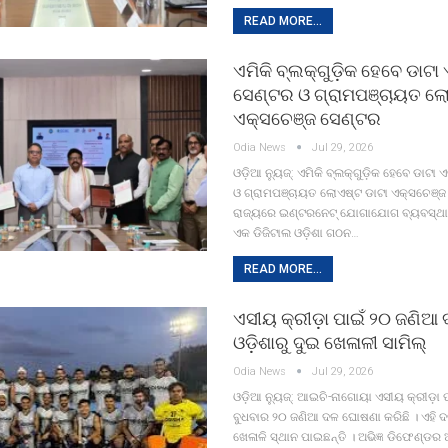
READ MORE...
ଏମିକି ବ୍ଲକ୍‌ଗୁଡ଼ିକ ହେବେ ଡାଟା
ସେଣ୍ଟର ଓ ଗ୍ରାମପଞ୍ଚାୟତ ଲୋ
ଏକ୍ସଚେଞ୍ଜ ସେଣ୍ଟର
Odia News
Jul 29, 2026
ଓଡ଼ିଆ ନ୍ୟୁଜ୍: ଏମିକି ବ୍ଲକ୍‌ଗୁଡ଼ିକ ହେବେ ଡାଟା
ଓ ଗ୍ରାମପଞ୍ଚାୟତ ଲୋଏଷ୍ଟ ଡାଟା ଏକ୍ସଚେଞ୍ଜ
ରାଜ୍ୟରେ ଇଣ୍ଟରନେଟ୍‌ ଯୋଗାଯୋଗ ବ୍ୟବସ୍ଥାକ
ଏକ ଡିଜିଟାଲ ଓଡ଼ିଶା ଗଠନ…
READ MORE...
ଏସୀୟ କ୍ରୀଡ଼ା ପାଇଁ ୨୦ ଜଣିଆ
ଓଡ଼ିଶାରୁ ଦୁଇ ଖେଳାଳୀ ସାମିଲ୍
Odia News
Jul 29, 2026
ଓଡ଼ିଆ ନ୍ୟୁଜ୍: ଆଇଚି-ନାଗୋୟା ଏସୀୟ କ୍ରୀଡ଼ା 
ବୁଧବାର ୨୦ ଜଣିଆ ଦଳ ଘୋଷଣା କରିଛି । ଏହି ଦ
ଖେଳାଳି ସ୍ଥାନ ପାଇଛନ୍ତି । ଅଭିଜ୍ଞ ଡିଫେଣ୍ଡର