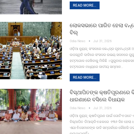
READ MORE...
ଲୋକସଭାରେ ପାରିତ ହେଲା ବନ୍ଦ
ବିଲ୍‌
Odia News
Jul 31, 2026
ଓଡ଼ିଆ ନ୍ୟୁଜ୍: ସଂସଦରେ କେନ୍ଦ୍ର ଗୃହମନ୍ତ୍ରୀ
ଉପସ୍ଥିତି ଦାବିରେ ସଂସଦର ଉଭୟ ସଦନରେ ଗୁର
ହଟ୍ଟଗୋଳ ଦେଖିବାକୁ ମିଳିଛି । ଗୁରୁବାର ଲୋକ
ହଟ୍ଟଗୋଳ ମଧ୍ୟରେ ଜାତୀୟ ସମ୍ମାନ…
READ MORE...
ବିସ୍ଥାପିତଙ୍କ କ୍ଷତିପୂରଣରେ ବ
ଧାରଣାରେ ବସିଲେ ବିଧାୟକ
Odia News
Jul 31, 2026
ଓଡ଼ିଆ ନ୍ୟୁଜ୍: କ୍ଷତିପୂରଣ ପାଇଁ ଗୋଟିଏ ପଟେ ଏମ
ବିସ୍ଥାପିତ ଡିଆର୍‌ଡିଏ ଛକରେ ୧୩୬ ଦିନ ହେଲା 
ଏଯାଏଁ ସେମାନଙ୍କ ଦାବି ସମ୍ପର୍କରେ କୌଣସି 
କରାଯାଇନାହିଁ।…