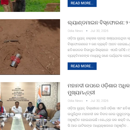
READ MORE...
ଲ୍ୟାଣ୍ଡମାଇନ ବିସ୍ଫୋରଣ: 
Odia News
Jul 30, 2026
ଓଡ଼ିଆ ନ୍ୟୁଜ୍: ନକ୍ସଲ ଦ୍ବାରା ଖଞ୍ଚାଯାଇଥିବା
ବିସ୍ଫୋରଣରେ ୨ ଜଣ ବ୍ୟକ୍ତି ଆହତ ହୋଇଛନ୍ତ
ଛତିଶଗଡର ବିଜାପୁର ଜିଲ୍ଲାରେ ଏପରି ଘଟିଛି।
ବ୍ୟକ୍ତିମାନଙ୍କ ମଧ୍ୟରୁ ଜଣେ ପର୍ଯ୍ୟଟକ ହୋ
READ MORE...
ମହାନଦୀ ଉପରେ ଓଡ଼ିଶାର ଅଧିକ
ମୁଖ୍ୟମନ୍ତ୍ରୀ
Odia News
Jul 30, 2026
ଓଡ଼ିଆ ନ୍ୟୁଜ୍: ଦିଲ୍ଲୀରେ ଆଜି ଓଡ଼ିଶା ଏବଂ ଛ
ଉପୁଜିଥିବା ମହାନଦୀ ଜଳ ବିବାଦ ନେଇ ଗୁରୁତ୍ବପୂ
ଅନୁଷ୍ଠିତ ହୋଇଯାଇଛି। କେନ୍ଦ୍ର ଜଳ ଶକ୍ତି ମନ
ସି.ଆର.ପାଟିଲଙ୍କ ଅଧ୍ୟକ୍ଷତାରେ ଅନୁଷ୍ଠିତ…