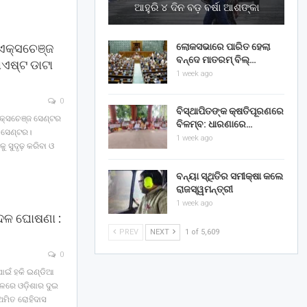
ଆହୁରି ୪ ଦିନ ବଡ଼ ବର୍ଷା ଆଶଙ୍କା
 ଏକ୍ସଚେଞ୍ଜ
ଲୋକସଭାରେ ପାରିତ ହେଲା
ବନ୍ଦେ ମାତରମ୍‌ ବିଲ୍‌…
ଏଷ୍ଟ ଡାଟା
1 week ago
0
ବିସ୍ଥାପିତଙ୍କ କ୍ଷତିପୂରଣରେ
 ଏକ୍ସଚେଞ୍ଜ ସେଣ୍ଟର
ବିଳମ୍ବ: ଧାରଣାରେ…
 ସେଣ୍ଟର।
1 week ago
ୁ ସୁଦୃଢ଼ କରିବା ଓ
ବନ୍ୟା ସ୍ଥିତିର ସମୀକ୍ଷା କଲେ
ରାଜସ୍ୱମନ୍ତ୍ରୀ
1 week ago
 ଦଳ ଘୋଷଣା :
PREV
NEXT
1 of 5,609
0
ପାଇଁ ହକି ଇଣ୍ଡିଆ
ଳରେ ଓଡ଼ିଶାର ଦୁଇ
 ଅମିତ ରୋହିଦାସ