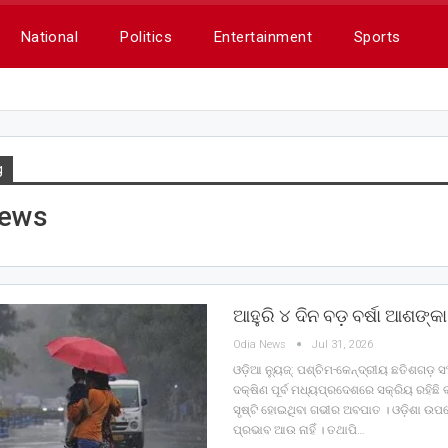
National
Politics
Entertainment
Sports
g
news
ଆହୁରି ୪ ଦିନ ବଡ଼ ବର୍ଷା ଆଶଙ୍କା
Odia News
Jul 31, 2026
ଓଡ଼ିଆ ନ୍ୟୁଜ୍: ପଶ୍ଚିମ-କେନ୍ଦ୍ରୀୟ ଛତିଶଗଡ଼ ସଂ
ଦକ୍ଷିଣ ପୂର୍ବ ମଧ୍ୟପ୍ରଦେଶରେ ସକ୍ରିୟ ରହି
ସୃଷ୍ଟି ହୋଇଥିବା ଗଭୀର ଅବପାତ । ଓଡ଼ିଶା ଉ
ପ୍ରଭାବ ଆଉ ନାହିଁ । ତଥାପି…