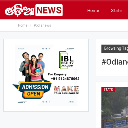
Home
State
Home
#odianews
Browsing Ta
#odia
STATE