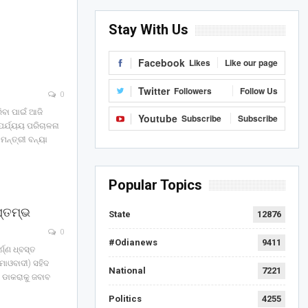
Stay With Us
Facebook
Likes
Like our page
Twitter
Followers
Follow Us
0
ରିବା ପାଇଁ ଆଜି
Youtube
Subscribe
Subscribe
ିପର୍ଯ୍ୟୟ ପରିଚାଳନା
ମନ୍ତ୍ରୀ ବନ୍ୟା
Popular Topics
୍ତମ୍ଭ
State
12876
0
#Odianews
9411
ଣ୍ଣ ଧ୍ବସ୍ତ
(ମାଓବାଦୀ) ସହିଦ
National
7221
 ଡାକରାକୁ ଜବାବ
Politics
4255