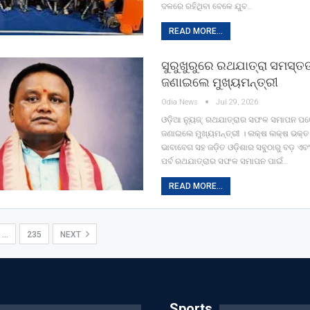
ଦଳରେ ରହିଥିବା ବେଳେ ଯୁବ…
READ MORE...
ସୁରୁଖୁରୁରେ ରଥଯାତ୍ରା ସମସ୍ତଙ
ଜଣାଇଲେ ମୁଖ୍ୟମନ୍ତ୍ରୀ
Odia News
Jul 29, 2026
ଓଡ଼ିଆ ନ୍ୟୁଜ୍: ରଥଯାତ୍ରାର ସଫଳ ସମାପନ ପରେ
ଜଣାଇଲେ ମୁଖ୍ୟମନ୍ତ୍ରୀ । ଲକ୍ଷ ଲକ୍ଷ ଭକ୍ତ 
ଭାବାବେଗ ସହ ଜଡ଼ିତ ଓଡ଼ିଶାର ସବୁଠାରୁ ବଡ଼ ଏବଂ 
ପର୍ବ ରଥଯାତ୍ରାର ସଫଳ ସମାପନ ପାଇଁ…
READ MORE...
…
235
NEXT
Sports