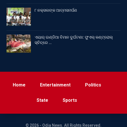
୮ ନକ୍ସଲଙ୍କ ଆତ୍ମସମର୍ପଣ
ଏୟାର୍ ଇଣ୍ଡିଆ ବିମାନ ଦୁର୍ଘଟଣା: ଫୁଏଲ୍‌ କଣ୍ଟ୍ରୋଲ୍‌
ସ୍ବିଚ୍‌ରେ …
Home
Entertainment
Politics
State
Sports
© 2026 - Odia News. All Rights Reserved.