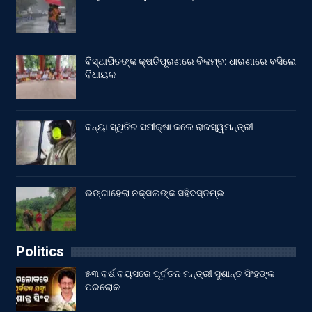
ବିସ୍ଥାପିତଙ୍କ କ୍ଷତିପୂରଣରେ ବିଳମ୍ବ: ଧାରଣାରେ ବସିଲେ
ବିଧାୟକ
ବନ୍ୟା ସ୍ଥିତିର ସମୀକ୍ଷା କଲେ ରାଜସ୍ୱମନ୍ତ୍ରୀ
ଭଙ୍ଗାହେଲା ନକ୍ସଲଙ୍କ ସହିଦସ୍ତମ୍ଭ
Politics
୫୩ ବର୍ଷ ବୟସରେ ପୂର୍ବତନ ମନ୍ତ୍ରୀ ସୁଶାନ୍ତ ସିଂହଙ୍କ
ପରଲୋକ