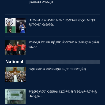
ହାତେଇଲା ଇଂଲଣ୍ଡ
ମୀରାବାଈ ଓ ଲଭଲୀନା ନେବେ ଗ୍ଲାସଗୋ ରାଜ୍ୟଗୋଷ୍ଠୀ
କ୍ରୀଡାରେ ଭାରତର…
ଇଂଲଣ୍ଡ ବିପକ୍ଷ ଦ୍ୱିତୀୟ ଟି-୨୦ରେ ୪ ୱିକେଟ୍‌ରେ ହାରିଲା
ଭାରତ
National
ଲୋକସଭାରେ ପାରିତ ହେଲା ବନ୍ଦେ ମାତରମ୍‌ ବିଲ୍‌
ବିଦ୍ୟୁତ୍ ମିଟର ପରୀକ୍ଷା ପାଇଁ ନିୟମ ସଂଶୋଧନ କରିବାକୁ
ପ୍ରସ୍ତୁତ…