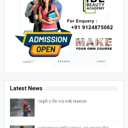
Latest News
ଆହୁରି ୪ ଦିନ ବଡ଼ ବର୍ଷା ଆଶଙ୍କା