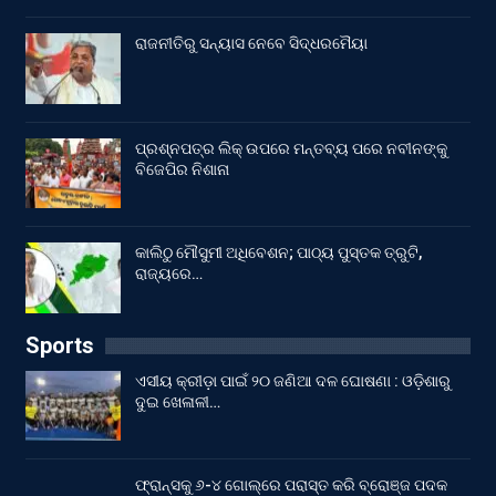
ରାଜନୀତିରୁ ସନ୍ୟାସ ନେବେ ସିଦ୍ଧରମୈୟା
ପ୍ରଶ୍ନପତ୍ର ଲିକ୍ ଉପରେ ମନ୍ତବ୍ୟ ପରେ ନବୀନଙ୍କୁ
ବିଜେପିର ନିଶାନା
କାଲିଠୁ ମୌସୁମୀ ଅଧିବେଶନ; ପାଠ୍ୟ ପୁସ୍ତକ ତ୍ରୁଟି,
ରାଜ୍ୟରେ…
Sports
ଏସୀୟ କ୍ରୀଡ଼ା ପାଇଁ ୨୦ ଜଣିଆ ଦଳ ଘୋଷଣା : ଓଡ଼ିଶାରୁ
ଦୁଇ ଖେଳାଳୀ…
ଫ୍ରାନ୍ସକୁ ୬-୪ ଗୋଲ୍‌ରେ ପରାସ୍ତ କରି ବ୍ରୋଞ୍ଜ ପଦକ