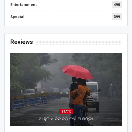
Entertainment
490
Special
399
Reviews
STATE
ଆହୁରି ୪ ଦିନ ବଡ଼ ବର୍ଷା ଆଶଙ୍କା