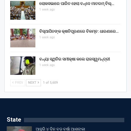
ଲୋକସଭାରେ ପାରିତ ହେଲା ବନ୍ଦେ ମାତରମ୍‌ ବିଲ୍‌…
1 week ago
ବିସ୍ଥାପିତଙ୍କ କ୍ଷତିପୂରଣରେ ବିଳମ୍ବ: ଧାରଣାରେ…
1 week ago
ବନ୍ୟା ସ୍ଥିତିର ସମୀକ୍ଷା କଲେ ରାଜସ୍ୱମନ୍ତ୍ରୀ
1 week ago
PREV
NEXT
1 of 5,609
State
ଆହୁରି ୪ ଦିନ ବଡ଼ ବର୍ଷା ଆଶଙ୍କା