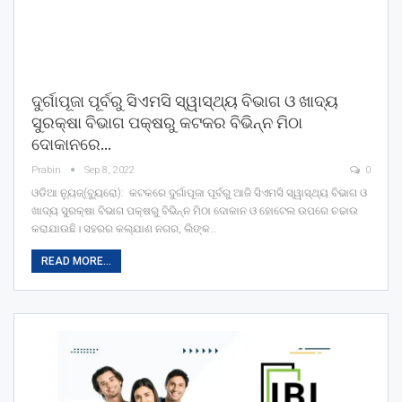
ଦୁର୍ଗାପୂଜା ପୂର୍ବରୁ ସିଏମସି ସ୍ୱାସ୍ଥ୍ୟ ବିଭାଗ ଓ ଖାଦ୍ୟ
ସୁରକ୍ଷା ବିଭାଗ ପକ୍ଷରୁ କଟକର ବିଭିନ୍ନ ମିଠା
ଦୋକାନରେ…
Prabin
Sep 8, 2022
0
ଓଡିଆ ନ୍ୟୁଜ୍(ବ୍ୟୁରୋ): କଟକରେ ଦୁର୍ଗାପୂଜା ପୂର୍ବରୁ ଆଜି ସିଏମସି ସ୍ୱାସ୍ଥ୍ୟ ବିଭାଗ ଓ
ଖାଦ୍ୟ ସୁରକ୍ଷା ବିଭାଗ ପକ୍ଷରୁ ବିଭିନ୍ନ ମିଠା ଦୋକାନ ଓ ହୋଟେଲ ଉପରେ ଚଢାଉ
କରାଯାଉଛି। ସହରର କଲ୍ଯାଣ ନଗର, ଲିଙ୍କ…
READ MORE...