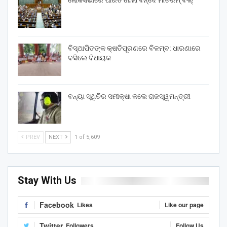
ଲୋକସଭାରେ ପାରିତ ହେଲା ବନ୍ଦେ ମାତରମ୍‌ ବିଲ୍‌
ବିସ୍ଥାପିତଙ୍କ କ୍ଷତିପୂରଣରେ ବିଳମ୍ବ: ଧାରଣାରେ
ବସିଲେ ବିଧାୟକ
ବନ୍ୟା ସ୍ଥିତିର ସମୀକ୍ଷା କଲେ ରାଜସ୍ୱମନ୍ତ୍ରୀ
PREV
NEXT
1 of 5,609
Stay With Us
Facebook
Likes
Like our page
Twitter
Followers
Follow Us