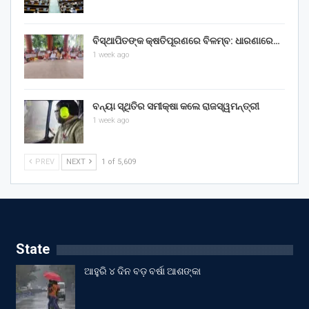
ବିସ୍ଥାପିତଙ୍କ କ୍ଷତିପୂରଣରେ ବିଳମ୍ବ: ଧାରଣାରେ…
1 week ago
ବନ୍ୟା ସ୍ଥିତିର ସମୀକ୍ଷା କଲେ ରାଜସ୍ୱମନ୍ତ୍ରୀ
1 week ago
PREV
NEXT
1 of 5,609
State
ଆହୁରି ୪ ଦିନ ବଡ଼ ବର୍ଷା ଆଶଙ୍କା