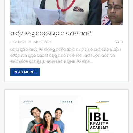
ମାର୍ଚ୍ଚ ୨୫ରୁ ରତ୍ନଭଣ୍ଡାର ଗଣତି ମଣତି
Odia News
Mar 2, 2026
0
ଓଡ଼ିଆ ନ୍ୟୁଜ୍: ମାର୍ଚ୍ଚ ୨୫ ତାରିଖରୁ ରତ୍ନଭଣ୍ଡାର ଗଣତି ମଣତି ପାଇଁ ସମୟ ଧାର୍ଯ୍ୟ।
ଚୈତ୍ର ମାସ ଶୁକ୍ଳ ସପ୍ତମୀ ତିଥିରୁ ଗଣତି ମଣତି ହେବ। ଶ୍ରୀମନ୍ଦିର ପରିଚାଳନା
କମିଟି ବୈଠକ ପରେ ମୁଖ୍ୟ ପ୍ରଶାସକଙ୍କ ସୂଚନା। ୨୫ ତାରିଖ…
READ MORE...