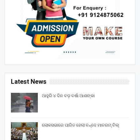
Latest News
ଆହୁରି ୪ ଦିନ ବଡ଼ ବର୍ଷା ଆଶଙ୍କା
ଲୋକସଭାରେ ପାରିତ ହେଲା ବନ୍ଦେ ମାତରମ୍‌ ବିଲ୍‌