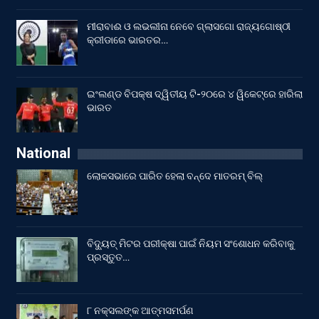
ମୀରାବାଈ ଓ ଲଭଲୀନା ନେବେ ଗ୍ଲାସଗୋ ରାଜ୍ୟଗୋଷ୍ଠୀ
କ୍ରୀଡାରେ ଭାରତର…
ଇଂଲଣ୍ଡ ବିପକ୍ଷ ଦ୍ୱିତୀୟ ଟି-୨୦ରେ ୪ ୱିକେଟ୍‌ରେ ହାରିଲା
ଭାରତ
National
ଲୋକସଭାରେ ପାରିତ ହେଲା ବନ୍ଦେ ମାତରମ୍‌ ବିଲ୍‌
ବିଦ୍ୟୁତ୍ ମିଟର ପରୀକ୍ଷା ପାଇଁ ନିୟମ ସଂଶୋଧନ କରିବାକୁ
ପ୍ରସ୍ତୁତ…
୮ ନକ୍ସଲଙ୍କ ଆତ୍ମସମର୍ପଣ