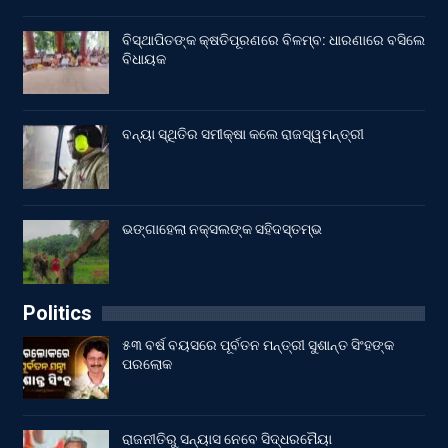
ବିସ୍ଥାପିତଙ୍କ କ୍ଷତିପୂରଣରେ ବିଳମ୍ବ: ଧାରଣାରେ ବସିଲେ
ବିଧାୟକ
ବନ୍ୟା ସ୍ଥିତିର ସମୀକ୍ଷା କଲେ ରାଜସ୍ୱମନ୍ତ୍ରୀ
ଭଙ୍ଗାହେଲା ନକ୍ସଲଙ୍କ ସହିଦସ୍ତମ୍ଭ
Politics
୫୩ ବର୍ଷ ବୟସରେ ପୂର୍ବତନ ମନ୍ତ୍ରୀ ସୁଶାନ୍ତ ସିଂହଙ୍କ
ପରଲୋକ
ରାଜନୀତିରୁ ସନ୍ୟାସ ନେବେ ସିଦ୍ଧରମୈୟା