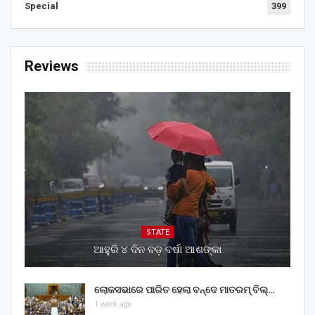
Special
399
Reviews
STATE
ଆହୁରି ୪ ଦିନ ବଡ଼ ବର୍ଷା ଆଶଙ୍କା
ଲୋକସଭାରେ ପାରିତ ହେଲା ବନ୍ଦେ ମାତରମ୍‌ ବିଲ୍‌…
1 week ago