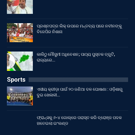
ପ୍ରଶ୍ନପତ୍ର ଲିକ୍ ଉପରେ ମନ୍ତବ୍ୟ ପରେ ନବୀନଙ୍କୁ
ବିଜେପିର ନିଶାନା
କାଲିଠୁ ମୌସୁମୀ ଅଧିବେଶନ; ପାଠ୍ୟ ପୁସ୍ତକ ତ୍ରୁଟି,
ରାଜ୍ୟରେ…
Sports
ଏସୀୟ କ୍ରୀଡ଼ା ପାଇଁ ୨୦ ଜଣିଆ ଦଳ ଘୋଷଣା : ଓଡ଼ିଶାରୁ
ଦୁଇ ଖେଳାଳୀ…
ଫ୍ରାନ୍ସକୁ ୬-୪ ଗୋଲ୍‌ରେ ପରାସ୍ତ କରି ବ୍ରୋଞ୍ଜ ପଦକ
ହାତେଇଲା ଇଂଲଣ୍ଡ