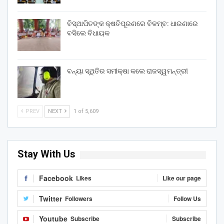
ବିସ୍ଥାପିତଙ୍କ କ୍ଷତିପୂରଣରେ ବିଳମ୍ବ: ଧାରଣାରେ
ବସିଲେ ବିଧାୟକ
ବନ୍ୟା ସ୍ଥିତିର ସମୀକ୍ଷା କଲେ ରାଜସ୍ୱମନ୍ତ୍ରୀ
PREV
NEXT
1 of 5,609
Stay With Us
Facebook
Likes
Like our page
Twitter
Followers
Follow Us
Youtube
Subscribe
Subscribe