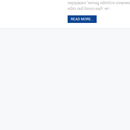
ଆନୁକୂଲ୍ୟରେ “ଜଳବାୟୁ ପରିବର୍ତ୍ତନ ପଦକ୍ଷେପ
କରିବା ପାଇଁ ବିକଳ୍ପ ଶକ୍ତି ଏବଂ…
READ MORE...