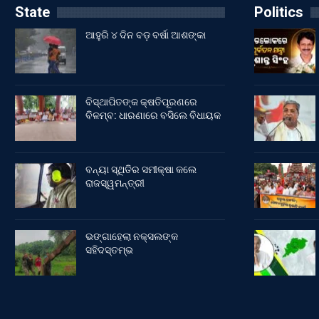
State
Politics
ଆହୁରି ୪ ଦିନ ବଡ଼ ବର୍ଷା ଆଶଙ୍କା
ବିସ୍ଥାପିତଙ୍କ କ୍ଷତିପୂରଣରେ
ବିଳମ୍ବ: ଧାରଣାରେ ବସିଲେ ବିଧାୟକ
ବନ୍ୟା ସ୍ଥିତିର ସମୀକ୍ଷା କଲେ
ରାଜସ୍ୱମନ୍ତ୍ରୀ
ଭଙ୍ଗାହେଲା ନକ୍ସଲଙ୍କ
ସହିଦସ୍ତମ୍ଭ