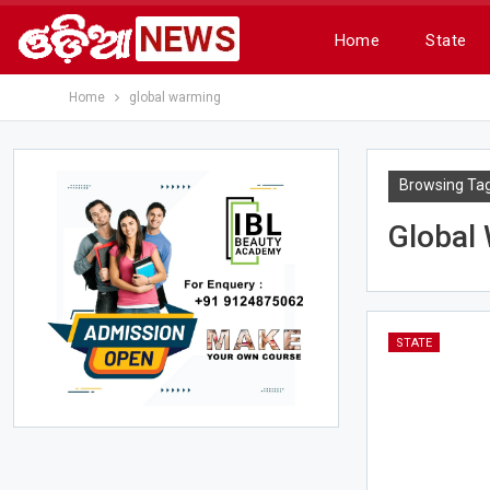
Home
State
Home
global warming
Browsing Ta
Global
STATE