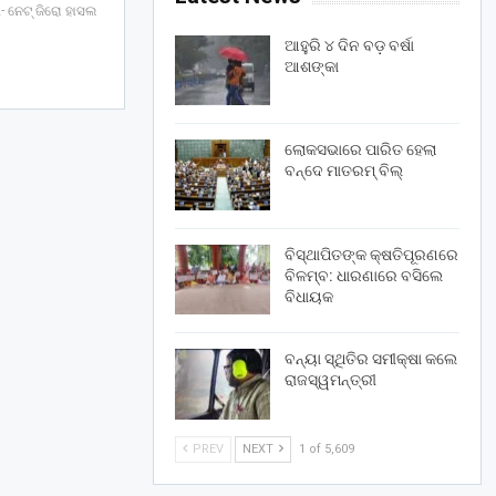
- ନେଟ୍ ଜିରୋ ହାସଲ
ଆହୁରି ୪ ଦିନ ବଡ଼ ବର୍ଷା
ଆଶଙ୍କା
ଲୋକସଭାରେ ପାରିତ ହେଲା
ବନ୍ଦେ ମାତରମ୍‌ ବିଲ୍‌
ବିସ୍ଥାପିତଙ୍କ କ୍ଷତିପୂରଣରେ
ବିଳମ୍ବ: ଧାରଣାରେ ବସିଲେ
ବିଧାୟକ
ବନ୍ୟା ସ୍ଥିତିର ସମୀକ୍ଷା କଲେ
ରାଜସ୍ୱମନ୍ତ୍ରୀ
PREV
NEXT
1 of 5,609