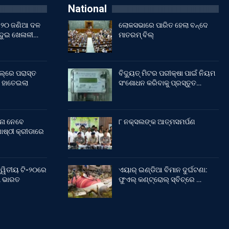
National
ଇଁ ୨୦ ଜଣିଆ ଦଳ
ଲୋକସଭାରେ ପାରିତ ହେଲା ବନ୍ଦେ
 ଦୁଇ ଖେଳାଳୀ…
ମାତରମ୍‌ ବିଲ୍‌
ଲ୍‌ରେ ପରାସ୍ତ
ବିଦ୍ୟୁତ୍ ମିଟର ପରୀକ୍ଷା ପାଇଁ ନିୟମ
 ହାତେଇଲା
ସଂଶୋଧନ କରିବାକୁ ପ୍ରସ୍ତୁତ…
ନା ନେବେ
୮ ନକ୍ସଲଙ୍କ ଆତ୍ମସମର୍ପଣ
ଷ୍ଠୀ କ୍ରୀଡାରେ
୍ୱିତୀୟ ଟି-୨୦ରେ
ଏୟାର୍ ଇଣ୍ଡିଆ ବିମାନ ଦୁର୍ଘଟଣା:
ଲା ଭାରତ
ଫୁଏଲ୍‌ କଣ୍ଟ୍ରୋଲ୍‌ ସ୍ବିଚ୍‌ରେ …