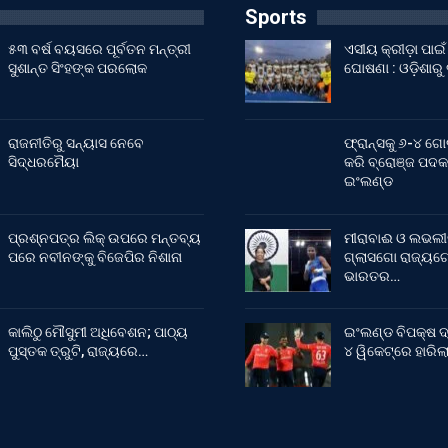
Sports
୫୩ ବର୍ଷ ବୟସରେ ପୂର୍ବତନ ମନ୍ତ୍ରୀ
ଏସୀୟ କ୍ରୀଡ଼ା ପା
ସୁଶାନ୍ତ ସିଂହଙ୍କ ପରଲୋକ
ଘୋଷଣା : ଓଡ଼ିଶାରୁ
ରାଜନୀତିରୁ ସନ୍ୟାସ ନେବେ
ଫ୍ରାନ୍ସକୁ ୬-୪ ଗୋ
ସିଦ୍ଧରମୈୟା
କରି ବ୍ରୋଞ୍ଜ ପଦକ
ଇଂଲଣ୍ଡ
ପ୍ରଶ୍ନପତ୍ର ଲିକ୍ ଉପରେ ମନ୍ତବ୍ୟ
ମୀରାବାଈ ଓ ଲଭଲୀ
ପରେ ନବୀନଙ୍କୁ ବିଜେପିର ନିଶାନା
ଗ୍ଲାସଗୋ ରାଜ୍ୟଗୋ
ଭାରତର…
କାଲିଠୁ ମୌସୁମୀ ଅଧିବେଶନ; ପାଠ୍ୟ
ଇଂଲଣ୍ଡ ବିପକ୍ଷ ଦ
ପୁସ୍ତକ ତ୍ରୁଟି, ରାଜ୍ୟରେ…
୪ ୱିକେଟ୍‌ରେ ହାରି