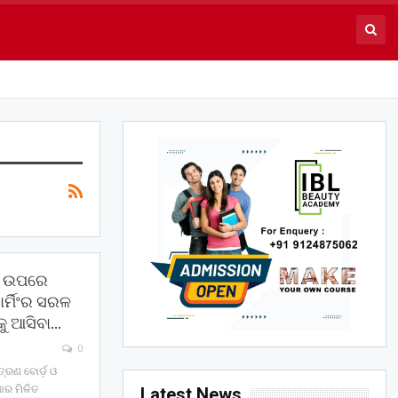
େପ ଉପରେ
ାର୍ମିଂର ସରଳ
ୁ ଆସିବା…
0
୍ତ୍ରଣ ବୋର୍ଡ଼ ଓ
ାର ମିଳିତ
Latest News