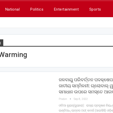
National
Politics
Entertainment
Sports
g
 Warming
ଜଳବାୟୁ ପରିବର୍ତ୍ତନ ପଦକ୍ଷ
ଜାତୀୟ ସମ୍ମିଳନୀ: ଗ୍ଲୋବାଲ୍ ୱ
ସମାଧାନ ଉପରେ ସମସ୍ତେ ଆଗକ
Prabin
Sep 8, 2022
ଓଡିଆ ନ୍ୟୁଜ୍(ବ୍ୟୁରୋ): ରାଜ୍ୟ ପ୍ରଦୂଷଣ ନିୟନ
ଇଣ୍ଡିଆନ୍ ଚାମ୍ବର ଅଫ୍ କମର୍ସ (ଆଇସିସି) ଓଡ଼ିଶ