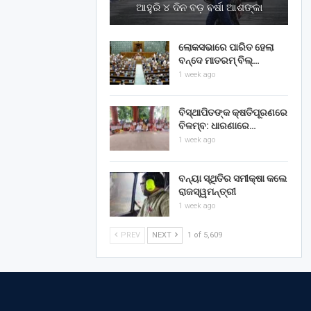
ଆହୁରି ୪ ଦିନ ବଡ଼ ବର୍ଷା ଆଶଙ୍କା
ଲୋକସଭାରେ ପାରିତ ହେଲା
ବନ୍ଦେ ମାତରମ୍‌ ବିଲ୍‌…
1 week ago
ବିସ୍ଥାପିତଙ୍କ କ୍ଷତିପୂରଣରେ
ବିଳମ୍ବ: ଧାରଣାରେ…
1 week ago
ବନ୍ୟା ସ୍ଥିତିର ସମୀକ୍ଷା କଲେ
ରାଜସ୍ୱମନ୍ତ୍ରୀ
1 week ago
PREV
NEXT
1 of 5,609