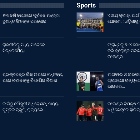
Sports
୫୩ ବର୍ଷ ବୟସରେ ପୂର୍ବତନ ମନ୍ତ୍ରୀ
ଏସୀୟ କ୍ରୀଡ଼ା ପା
ସୁଶାନ୍ତ ସିଂହଙ୍କ ପରଲୋକ
ଘୋଷଣା : ଓଡ଼ିଶାରୁ
ରାଜନୀତିରୁ ସନ୍ୟାସ ନେବେ
ଫ୍ରାନ୍ସକୁ ୬-୪ ଗୋ
ସିଦ୍ଧରମୈୟା
କରି ବ୍ରୋଞ୍ଜ ପଦକ
ଇଂଲଣ୍ଡ
ପ୍ରଶ୍ନପତ୍ର ଲିକ୍ ଉପରେ ମନ୍ତବ୍ୟ
ମୀରାବାଈ ଓ ଲଭଲୀ
ପରେ ନବୀନଙ୍କୁ ବିଜେପିର ନିଶାନା
ଗ୍ଲାସଗୋ ରାଜ୍ୟଗୋ
ଭାରତର…
କାଲିଠୁ ମୌସୁମୀ ଅଧିବେଶନ; ପାଠ୍ୟ
ଇଂଲଣ୍ଡ ବିପକ୍ଷ ଦ
ପୁସ୍ତକ ତ୍ରୁଟି, ରାଜ୍ୟରେ…
୪ ୱିକେଟ୍‌ରେ ହାରି