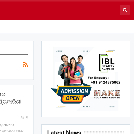
ଣର
୍ଯ୍ୟକାରିଣୀ
0
େ ବଡ଼ ଧରଣର
ଥିତ ବାସଭବନ ଠାରେ
Latest News