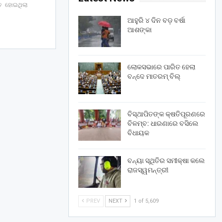
ିତ ହୋଇଥିଲା
ଆହୁରି ୪ ଦିନ ବଡ଼ ବର୍ଷା
ଆଶଙ୍କା
ଲୋକସଭାରେ ପାରିତ ହେଲା
ବନ୍ଦେ ମାତରମ୍‌ ବିଲ୍‌
ବିସ୍ଥାପିତଙ୍କ କ୍ଷତିପୂରଣରେ
ବିଳମ୍ବ: ଧାରଣାରେ ବସିଲେ
ବିଧାୟକ
ବନ୍ୟା ସ୍ଥିତିର ସମୀକ୍ଷା କଲେ
ରାଜସ୍ୱମନ୍ତ୍ରୀ
PREV
NEXT
1 of 5,609