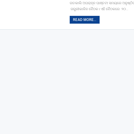
ଗତକାଲି ଅପରାହ୍ନ ପାଞ୍ଚଟା ସମୟରେ ଅନୁଷ୍ଠ
ଜରୁରୀକାଳିନ ବୈଠକ। ଏହି ବୈଠକରେ ୨୦…
READ MORE...