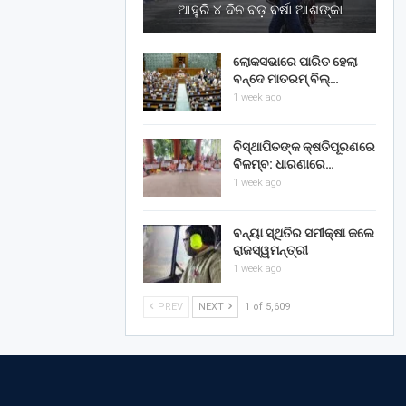
ଆହୁରି ୪ ଦିନ ବଡ଼ ବର୍ଷା ଆଶଙ୍କା
ଲୋକସଭାରେ ପାରିତ ହେଲା
ବନ୍ଦେ ମାତରମ୍‌ ବିଲ୍‌…
1 week ago
ବିସ୍ଥାପିତଙ୍କ କ୍ଷତିପୂରଣରେ
ବିଳମ୍ବ: ଧାରଣାରେ…
1 week ago
ବନ୍ୟା ସ୍ଥିତିର ସମୀକ୍ଷା କଲେ
ରାଜସ୍ୱମନ୍ତ୍ରୀ
1 week ago
PREV
NEXT
1 of 5,609