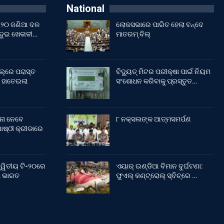
National
ଇଁ ୨୦ ଜଣିଆ ଦଳ
ଲୋକସଭାରେ ପାରିତ ହେଲା ବନ୍ଦେ
 ଦୁଇ ଖେଳାଳୀ…
ମାତରମ୍‌ ବିଲ୍‌
ଲ୍‌ରେ ପରାସ୍ତ
ବିଦ୍ୟୁତ୍ ମିଟର ପରୀକ୍ଷା ପାଇଁ ନିୟମ
 ହାତେଇଲା
ସଂଶୋଧନ କରିବାକୁ ପ୍ରସ୍ତୁତ…
ନା ନେବେ
୮ ନକ୍ସଲଙ୍କ ଆତ୍ମସମର୍ପଣ
ଷ୍ଠୀ କ୍ରୀଡାରେ
୍ୱିତୀୟ ଟି-୨୦ରେ
ଏୟାର୍ ଇଣ୍ଡିଆ ବିମାନ ଦୁର୍ଘଟଣା:
ଲା ଭାରତ
ଫୁଏଲ୍‌ କଣ୍ଟ୍ରୋଲ୍‌ ସ୍ବିଚ୍‌ରେ …