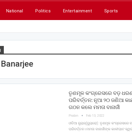
National
Politics
Entertainment
Sports
g
Banarjee
ତୃଣମୂଳ କଂଗ୍ରେସରେ ବଡ଼ ଧର
ପରିବର୍ତ୍ତନ: ନୂଆ ୨୦ ଜଣିଆ କାର
ଗଠନ କଲେ ମମତା ବାନାର୍ଜୀ
Prabin
Feb 13, 2022
ଓଡିଆ ନ୍ୟୁଜ୍(ବ୍ୟୁରୋ): ତୃଣମୂଳ କଂଗ୍ରେସର
ପରିବର୍ତ୍ତନ। ମମତା ବାନାର୍ଜୀଙ୍କ କାଳୀଘାଟ ସ୍