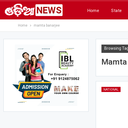
Home
State
Home
mamta banarjee
Browsing Ta
Mamta 
NATIONAL