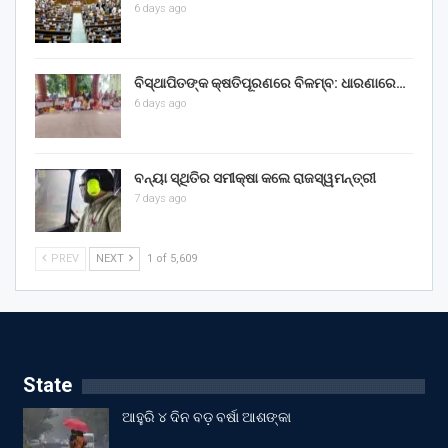
6 days ago
ବିସ୍ଥାପିତଙ୍କ କ୍ଷତିପୂରଣରେ ବିଳମ୍ବ: ଧାରଣାରେ…
6 days ago
ବନ୍ୟା ସ୍ଥିତିର ସମୀକ୍ଷା କଲେ ରାଜସ୍ୱମନ୍ତ୍ରୀ
7 days ago
PREV
NEXT
1 of 5,609
State
ଆହୁରି ୪ ଦିନ ବଡ଼ ବର୍ଷା ଆଶଙ୍କା