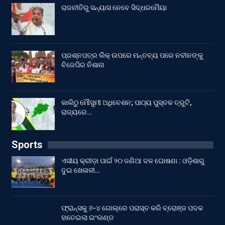
ରାଜନୀତିରୁ ସନ୍ୟାସ ନେବେ ସିଦ୍ଧରମୈୟା
ପ୍ରଶ୍ନପତ୍ର ଲିକ୍ ଉପରେ ମନ୍ତବ୍ୟ ପରେ ନବୀନଙ୍କୁ
ବିଜେପିର ନିଶାନା
କାଲିଠୁ ମୌସୁମୀ ଅଧିବେଶନ; ପାଠ୍ୟ ପୁସ୍ତକ ତ୍ରୁଟି,
ରାଜ୍ୟରେ…
Sports
ଏସୀୟ କ୍ରୀଡ଼ା ପାଇଁ ୨୦ ଜଣିଆ ଦଳ ଘୋଷଣା : ଓଡ଼ିଶାରୁ
ଦୁଇ ଖେଳାଳୀ…
ଫ୍ରାନ୍ସକୁ ୬-୪ ଗୋଲ୍‌ରେ ପରାସ୍ତ କରି ବ୍ରୋଞ୍ଜ ପଦକ
ହାତେଇଲା ଇଂଲଣ୍ଡ