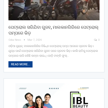
ପେଟ୍ରୋଲ ସରିଯିବା ଗୁଜବ, ମାଲକାନଗିରିରେ ପେଟ୍ରୋଲ୍
ପମ୍ପରେ ଭିଡ଼
Odia News
Mar 7, 2026
0
ଓଡ଼ିଆ ନ୍ୟୁଜ୍: ମାଲକାନଗିରିର ବିଭିନ୍ନ ପେଟ୍ରୋଲ୍ ପମ୍ପ ଆଗରେ ପ୍ରବଳ ଭିଡ଼।
ଯୁଦ୍ଧ ପାଇଁ ପେଟ୍ରୋଲ ସରିଯିବା ଗୁଜବ ପରେ ପ୍ରବଳ ଭିଡ଼। କାଲି ରାତିରୁ ପେଟ୍ରୋଲ
ପମ୍ପରେ ଲାଗି ରହିଛି ଲମ୍ବା ଲାଇନ୍। ଗାଡ଼ି ଟାଙ୍କି ଫୁଲ୍‌…
READ MORE...