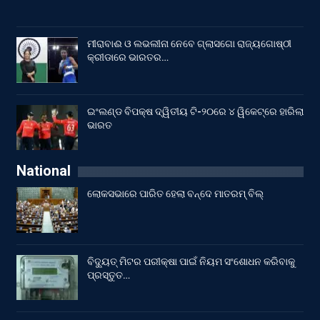
ମୀରାବାଈ ଓ ଲଭଲୀନା ନେବେ ଗ୍ଲାସଗୋ ରାଜ୍ୟଗୋଷ୍ଠୀ
କ୍ରୀଡାରେ ଭାରତର…
ଇଂଲଣ୍ଡ ବିପକ୍ଷ ଦ୍ୱିତୀୟ ଟି-୨୦ରେ ୪ ୱିକେଟ୍‌ରେ ହାରିଲା
ଭାରତ
National
ଲୋକସଭାରେ ପାରିତ ହେଲା ବନ୍ଦେ ମାତରମ୍‌ ବିଲ୍‌
ବିଦ୍ୟୁତ୍ ମିଟର ପରୀକ୍ଷା ପାଇଁ ନିୟମ ସଂଶୋଧନ କରିବାକୁ
ପ୍ରସ୍ତୁତ…