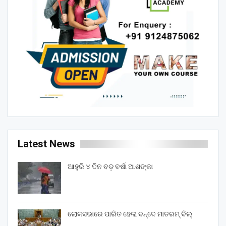
Latest News
ଆହୁରି ୪ ଦିନ ବଡ଼ ବର୍ଷା ଆଶଙ୍କା
ଲୋକସଭାରେ ପାରିତ ହେଲା ବନ୍ଦେ ମାତରମ୍‌ ବିଲ୍‌