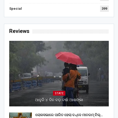
Special
399
Reviews
STATE
ଆହୁରି ୪ ଦିନ ବଡ଼ ବର୍ଷା ଆଶଙ୍କା
ଲୋକସଭାରେ ପାରିତ ହେଲା ବନ୍ଦେ ମାତରମ୍‌ ବିଲ୍‌…