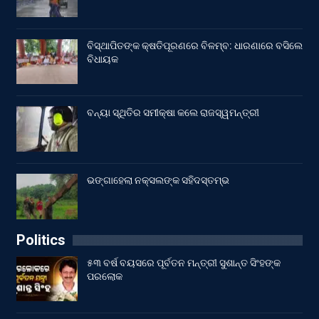
ବିସ୍ଥାପିତଙ୍କ କ୍ଷତିପୂରଣରେ ବିଳମ୍ବ: ଧାରଣାରେ ବସିଲେ
ବିଧାୟକ
ବନ୍ୟା ସ୍ଥିତିର ସମୀକ୍ଷା କଲେ ରାଜସ୍ୱମନ୍ତ୍ରୀ
ଭଙ୍ଗାହେଲା ନକ୍ସଲଙ୍କ ସହିଦସ୍ତମ୍ଭ
Politics
୫୩ ବର୍ଷ ବୟସରେ ପୂର୍ବତନ ମନ୍ତ୍ରୀ ସୁଶାନ୍ତ ସିଂହଙ୍କ
ପରଲୋକ