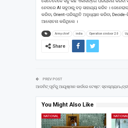
ସେତେବେଳେ ସବୁ କିଛି ଏକାସଙ୍ଗେ ପରିଚାଳନା କରିବା ସମ
ନେବାରେ AI ସବୁଠାରୁ ବଡ଼ ସାହାଯ୍ୟ କରିବ । ଜେନେର
କରିବା, Orient-ପରିସ୍ଥିତି ଅନୁଧ୍ୟାନ କରିବା, Decide
ଆଲୋଚନା କରିଥିଲେ ।
Army chief
india
Operation sindoor 2.0
Up
Share
PREV POST
ଆଡମିଟ୍‌ ପୂର୍ବରୁ ଆୟୂଷ୍ମାନ କାର୍ଡରେ ଟେଷ୍ଟ: ସ୍ବାସ୍ଥ୍ୟମନ୍ତ୍ର
You Might Also Like
NATIONAL
NATIONA