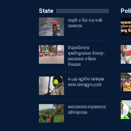
State
Poli
ଆହୁରି ୪ ଦିନ ବଡ଼ ବର୍ଷା
ଆଶଙ୍କା
ବିସ୍ଥାପିତଙ୍କ
କ୍ଷତିପୂରଣରେ ବିଳମ୍ବ:
ଧାରଣାରେ ବସିଲେ
ବିଧାୟକ
ବନ୍ୟା ସ୍ଥିତିର ସମୀକ୍ଷା
କଲେ ରାଜସ୍ୱମନ୍ତ୍ରୀ
ଭଙ୍ଗାହେଲା ନକ୍ସଲଙ୍କ
ସହିଦସ୍ତମ୍ଭ