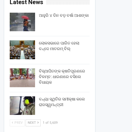
Latest News
ଆହୁରି ୪ ଦିନ ବଡ଼ ବର୍ଷା ଆଶଙ୍କା
ଲୋକସଭାରେ ପାରିତ ହେଲା
ବନ୍ଦେ ମାତରମ୍‌ ବିଲ୍‌
ବିସ୍ଥାପିତଙ୍କ କ୍ଷତିପୂରଣରେ
ବିଳମ୍ବ: ଧାରଣାରେ ବସିଲେ
ବିଧାୟକ
ବନ୍ୟା ସ୍ଥିତିର ସମୀକ୍ଷା କଲେ
ରାଜସ୍ୱମନ୍ତ୍ରୀ
PREV
NEXT
1 of 5,609