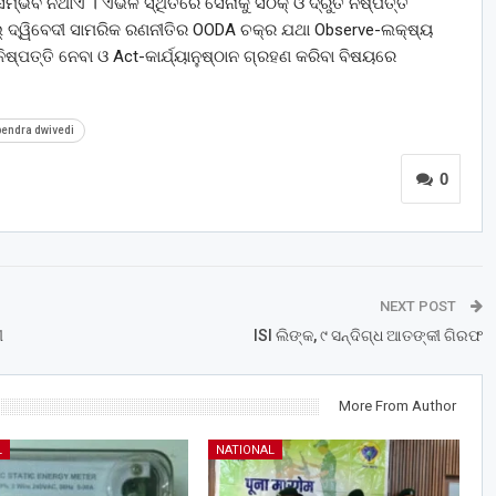
୍ଭବ ନଥାଏ । ଏଭଳି ସ୍ଥିତିରେ ସେନାକୁ ସଠିକ୍ ଓ ଦ୍ରୁତ ନିଷ୍ପତ୍ତି
ାଲ୍ ଦ୍ୱିବେଦୀ ସାମରିକ ରଣନୀତିର OODA ଚକ୍ର ଯଥା Observe-ଲକ୍ଷ୍ୟ
-ନିଷ୍ପତ୍ତି ନେବା ଓ Act-କାର୍ଯ୍ୟାନୁଷ୍ଠାନ ଗ୍ରହଣ କରିବା ବିଷୟରେ
endra dwivedi
0
NEXT POST
ୀ
ISI ଲିଙ୍କ, ୯ ସନ୍ଦିଗ୍ଧ ଆତଙ୍କୀ ଗିରଫ
More From Author
L
NATIONAL