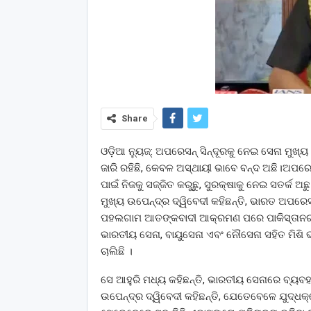
Share
ଓଡ଼ିଆ ନ୍ୟୁଜ୍: ଅପରେସନ୍ ସିନ୍ଦୂରକୁ ନେଇ ସେନା ମୁଖ୍
ଜାରି ରହିଛି, କେବଳ ଅସ୍ଥାୟୀ ଭାବେ ବନ୍ଦ ଅଛି।ଅପରେସନ୍
ପାଇଁ ନିଜକୁ ସଜ୍ଜିତ କରୁଛୁ, ସୁରକ୍ଷାକୁ ନେଇ ସତର୍କ 
ମୁଖ୍ୟ ଉପେନ୍ଦ୍ର ଦ୍ୱିବେଦୀ କହିଛନ୍ତି, ଭାରତ ଅପରେସନ
ପହଲଗାମ ଆତଙ୍କବାଦୀ ଆକ୍ରମଣ ପରେ ପାକିସ୍ତାନର କାର
ଭାରତୀୟ ସେନା, ବାୟୁସେନା ଏବଂ ନୌସେନା ସହିତ ମିଶି ଭବ
ଚାଲିଛି ।
ସେ ଆହୁରି ମଧ୍ୟ କହିଛନ୍ତି, ଭାରତୀୟ ସେନାରେ ବ୍ୟବ
ଉପେନ୍ଦ୍ର ଦ୍ୱିବେଦୀ କହିଛନ୍ତି, ଯେତେବେଳେ ଯୁଦ୍ଧକ୍