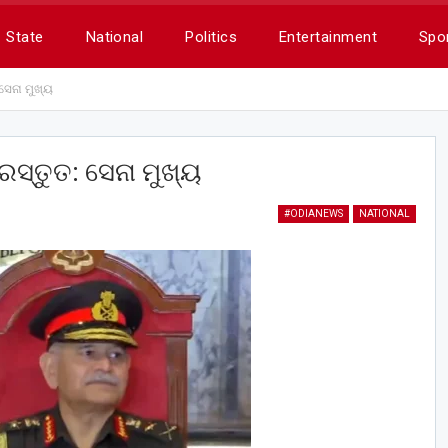
State
National
Politics
Entertainment
Spo
 ସେନା ମୁଖ୍ୟ
ରସ୍ତୁତ: ସେନା ମୁଖ୍ୟ
#ODIANEWS
NATIONAL