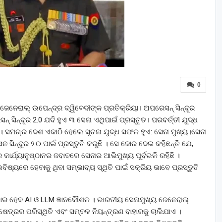
0
ୟ ଜେନେରାଲ୍ ଉପେନ୍ଦ୍ର ଦ୍ୱିବେଦୀଙ୍କ ପ୍ରତିକ୍ରିୟା। ଅପରେସନ୍ ସିନ୍ଦୂର
 ସିନ୍ଦୂର 2.0 ଯଦି ହୁଏ ୩ ସେନା ଏଥିପାଇଁ ପ୍ରସ୍ତୁତ। ପରବର୍ତ୍ତୀ ଯୁଦ୍ଧ
ଅଛୁ। ସମଗ୍ର ଦେଶ ଏକାଠି ହେଲେ ସୂଚନା ଯୁଦ୍ଧ ସଫଳ ହୁଏ: ସେନା ମୁଖ୍ୟ।ସେନା
 ସିନ୍ଦୁର ୨.୦ ପାଇଁ ପ୍ରସ୍ତୁତି କରୁଛି । ସେ ଜୋର ଦେଇ କହିଛନ୍ତି ଯେ,
୍ଯ୍ୟାନୁଷ୍ଠାନର ଜବାବରେ ସେନାର ଆଭିମୁଖ୍ୟ ପୂର୍ବଭଳି ରହିଛି ।
ିଷ୍ୟରେ ହେବାକୁ ଥିବା ସମ୍ଭାବ୍ୟ ସ୍ଥିତି ପାଇଁ ସକ୍ରିୟ ଭାବେ ପ୍ରସ୍ତୁତି
ହାର ହେବ AI ଓ LLM ଜ୍ଞାନକୌଶଳ । ଭାରତୀୟ ସେନାମୁଖ୍ୟ ଜେନେରାଲ୍
ଷେତ୍ରର ପରିସ୍ଥିତି ଏବଂ ସମ୍ବଳ ନିୟନ୍ତ୍ରଣ ବାହାରକୁ ଚାଲିଯାଏ ।