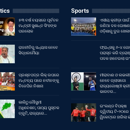
tics
Sports
୫୩ ବର୍ଷ ବୟସରେ ପୂର୍ବତନ
ଏସୀୟ କ୍ରୀଡ଼ା ପାଇଁ
ମନ୍ତ୍ରୀ ସୁଶାନ୍ତ ସିଂହଙ୍କ
ଜଣିଆ ଦଳ ଘୋଷଣା
ପରଲୋକ
ଓଡ଼ିଶାରୁ ଦୁଇ ଖେଳ
ରାଜନୀତିରୁ ସନ୍ୟାସ ନେବେ
ଫ୍ରାନ୍ସକୁ ୬-୪ ଗୋ
ସିଦ୍ଧରମୈୟା
ପରାସ୍ତ କରି ବ୍ରୋଞ
ପଦକ ହାତେଇଲା ଇ
ପ୍ରଶ୍ନପତ୍ର ଲିକ୍ ଉପରେ
ମୀରାବାଈ ଓ ଲଭଲୀ
ମନ୍ତବ୍ୟ ପରେ ନବୀନଙ୍କୁ
ନେବେ ଗ୍ଲାସଗୋ
ବିଜେପିର ନିଶାନା
ରାଜ୍ୟଗୋଷ୍ଠୀ କ୍ର
ଭାରତର…
କାଲିଠୁ ମୌସୁମୀ
ଇଂଲଣ୍ଡ ବିପକ୍ଷ
ଅଧିବେଶନ; ପାଠ୍ୟ ପୁସ୍ତକ
ଦ୍ୱିତୀୟ ଟି-୨୦ରେ
ତ୍ରୁଟି, ରାଜ୍ୟରେ…
ୱିକେଟ୍‌ରେ ହାରିଲା