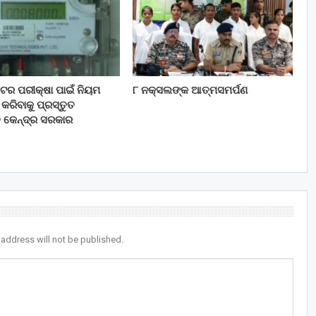
 ମିଟର ପରୀକ୍ଷା ପାଇଁ ନିୟମ
୮ ନକ୍ସଲଙ୍କ ଆତ୍ମସମର୍ପଣ
ରିବାକୁ ପ୍ରସ୍ତୁତ
ି କେନ୍ଦ୍ର ସରକାର
 address will not be published.