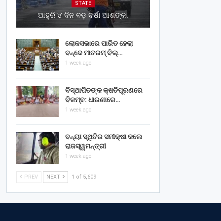
STATE
ଆହୁରି ୪ ଦିନ ବଡ଼ ବର୍ଷା ଆଶଙ୍କା
ଲୋକସଭାରେ ପାରିତ ହେଲା
ବନ୍ଦେ ମାତରମ୍‌ ବିଲ୍‌…
1 week ago
ବିସ୍ଥାପିତଙ୍କ କ୍ଷତିପୂରଣରେ
ବିଳମ୍ବ: ଧାରଣାରେ…
1 week ago
ବନ୍ୟା ସ୍ଥିତିର ସମୀକ୍ଷା କଲେ
ରାଜସ୍ୱମନ୍ତ୍ରୀ
1 week ago
PREV
NEXT
1 of 5,609