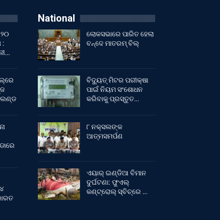
National
 ୨୦
ଲୋକସଭାରେ ପାରିତ ହେଲା
 :
ବନ୍ଦେ ମାତରମ୍‌ ବିଲ୍‌
ାଳୀ…
ଲ୍‌ରେ
ବିଦ୍ୟୁତ୍ ମିଟର ପରୀକ୍ଷା
୍ଜ
ପାଇଁ ନିୟମ ସଂଶୋଧନ
ଂଲଣ୍ଡ
କରିବାକୁ ପ୍ରସ୍ତୁତ…
ନା
୮ ନକ୍ସଲଙ୍କ
ଆତ୍ମସମର୍ପଣ
ୀଡାରେ
ଏୟାର୍ ଇଣ୍ଡିଆ ବିମାନ
ଦୁର୍ଘଟଣା: ଫୁଏଲ୍‌
 ୪
କଣ୍ଟ୍ରୋଲ୍‌ ସ୍ବିଚ୍‌ରେ …
 ଭାରତ