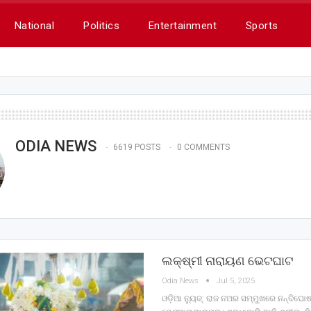
National
Politics
Entertainment
Sports
ODIA NEWS
6619 POSTS
0 COMMENTS
ଲକ୍ଷ୍ମୀ ନାରାୟଣ ଭେଟଘାଟ
Odia News
Jul 5, 2025
ଓଡ଼ିଆ ନ୍ୟୁଜ୍: ରାଜ ନଅର ସମ୍ମୁଖରେ ନନ୍ଦିଘୋ