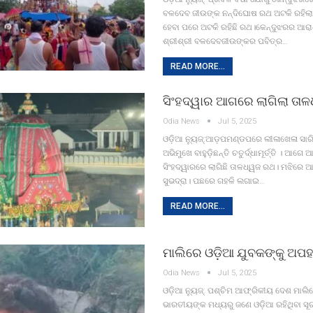
ବଳଦେବ ଜୀଉଙ୍କ ନନ୍ଦିଘୋଷ ରଥ ଅଟକି ରହିଲ
ହେବା ପରେ ଅଟକି ରହିଛି ରଥ।କେନ୍ଦୁଝରର ଆରା
ଶ୍ରୀଶ୍ରୀ ବଳଦେବଜୀଉଙ୍କର ପବିତ୍ର…
READ MORE...
ସିଂହଦ୍ୱାର ଆଗରେ ଲାଗିଲା ତା
Odia News
Jul 5, 2025
ଓଡ଼ିଆ ନ୍ୟୁଜ୍:ଆଡ଼ପମଣ୍ଡପରେ ଲୀଳାଖେଳା ସାରି
ଅଭିମୁଖେ ବାହୁଡ଼ିଛନ୍ତି ଚତୁର୍ଦ୍ଧାମୂର୍ତ୍ତି । ଆଗେ
ସିଂହଦ୍ୱାରରେ ଲାଗିଛି ତାଳଧ୍ୱଜ ରଥ। ମଝିରେ ଆ
ସୁଭଦ୍ରା। ପଛରେ ଗହଳି ଲଗାଇ…
READ MORE...
ମାଲିରେ ଓଡ଼ିଆ ଯୁବକଙ୍କୁ ଅ
Odia News
Jul 5, 2025
ଓଡ଼ିଆ ନ୍ୟୁଜ୍: ପଶ୍ଚିମ ଆଫ୍ରିକୀୟ ଦେଶ ମାଲ
ଭାରତୀୟଙ୍କ ମଧ୍ୟରୁ ଜଣେ ଓଡ଼ିଆ ରହିଥିବା ସୂଚ