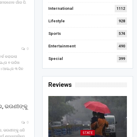
 ସମରଝୋଳ ଗାଁର ପି.
International
1112
Lifestyle
928
Sports
574
Entertainment
490
0
ସତର୍କ କରାଇଲା
Special
399
ସନ୍ତା ୭ ତାରିଖ
 । ଆସନ୍ତା ୩ ଦିନ
Reviews
ଇ, ଭଉଣୀଙ୍କୁ
େ
0
ଇ, ଭଉଣୀଙ୍କୁ ଧରି
STATE
ପାଇଁ ଶରଧାବାଲିରେ