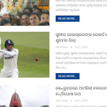
ଭେଟଘାଟ ଆରମ୍ଭ। ଶରଧାବାଲି ଛାଡି ଶ୍ରୀମନ୍ଦିର
ଶ୍ରୀଜୀଉ। ନିର୍ଦ୍ଧାରିତ ସମୟ ପୂର୍ବରୁ ଗଡ଼ିଥିଲା 
ନୀତିନିର୍ଘଣ୍ଟ ଅନୁସାରେ…
READ MORE...
ସୁନୀଲ ଗାଭାସ୍କରଙ୍କ ରେକର୍ଡ 
ଶୁବମନ ଗିଲ୍‌
Odia News
Jul 5, 2025
ଓଡ଼ିଆ ନ୍ୟୁଜ୍: ସୁନୀଲ ଗାଭାସ୍କରଙ୍କ ରେକର୍ଡ 
ଗିଲ୍‌। ଗୋଟିଏ ଟେଷ୍ଟରେ ଗାଭାସ୍କରଙ୍କ ନାଁରେ ଥି
ରେକର୍ଡ ଭାଙ୍ଗିଲେ।୧୯୭୧ରେ ଗାଭାସ୍କର ପୋର୍ଟ ଅ
୩୪୪ ରନ୍‌…
READ MORE...
କେନ୍ଦୁଝରରେ ଅଟକିଲା ବଳଦେବ
ନନ୍ଦିଘୋଷ ରଥ
Odia News
Jul 5, 2025
ଓଡ଼ିଆ ନ୍ୟୁଜ୍: ପ୍ରବଳ ବର୍ଷା ଯୋଗୁଁ କେନ୍ଦୁଝର