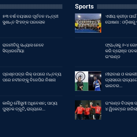
Sports
୫୩ ବର୍ଷ ବୟସରେ ପୂର୍ବତନ ମନ୍ତ୍ରୀ
ଏସୀୟ କ୍ରୀଡ଼ା ପା
ସୁଶାନ୍ତ ସିଂହଙ୍କ ପରଲୋକ
ଘୋଷଣା : ଓଡ଼ିଶାରୁ
ରାଜନୀତିରୁ ସନ୍ୟାସ ନେବେ
ଫ୍ରାନ୍ସକୁ ୬-୪ ଗୋ
ସିଦ୍ଧରମୈୟା
କରି ବ୍ରୋଞ୍ଜ ପଦକ
ଇଂଲଣ୍ଡ
ପ୍ରଶ୍ନପତ୍ର ଲିକ୍ ଉପରେ ମନ୍ତବ୍ୟ
ମୀରାବାଈ ଓ ଲଭଲୀ
ପରେ ନବୀନଙ୍କୁ ବିଜେପିର ନିଶାନା
ଗ୍ଲାସଗୋ ରାଜ୍ୟଗୋ
ଭାରତର…
କାଲିଠୁ ମୌସୁମୀ ଅଧିବେଶନ; ପାଠ୍ୟ
ଇଂଲଣ୍ଡ ବିପକ୍ଷ ଦ
ପୁସ୍ତକ ତ୍ରୁଟି, ରାଜ୍ୟରେ…
୪ ୱିକେଟ୍‌ରେ ହାରି