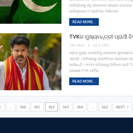
ପାକିସ୍ତାନକୁ ସବୁ ପ୍ରକାରର ସହାୟତା ଯୋଗାଇ 
ପାକିସ୍ତାନର ୮୧ ପ୍ରତିଶତ ମିଲିଟାରୀ…
READ MORE...
TVKର ମୁଖ୍ୟମନ୍ତ୍ରୀ ପ୍ରାର୍ଥୀ 
Odia News
Jul 4, 2025
ଓଡ଼ିଆ ନ୍ୟୁଜ୍: ରାଜନୀତିକୁ ଆଉଜଣେ ସୁପରଷ୍ଟା
ଏଣ୍ଟ୍ରି । ତାମିଲନାଡୁ ରାଜନୀତିରେ ଆଉଜଣେ ବଡ଼
ମାରିଛନ୍ତି । ୨୦୨୬ ତାମିଲନାଡୁ ନିର୍ବାଚନ ପାଇଁ TV
ଘୋଷଣା।TVK ପାର୍ଟିର…
READ MORE...
1
…
360
361
362
363
364
…
662
NEXT