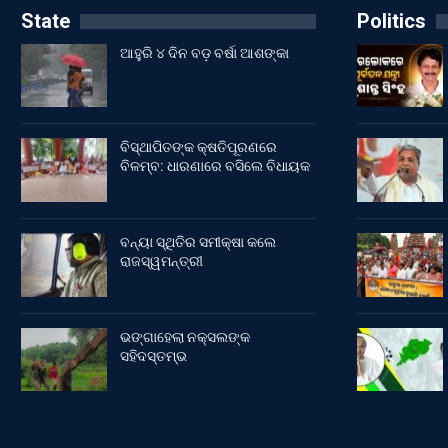
State
Politics
ଆହୁରି ୪ ଦିନ ବଡ଼ ବର୍ଷା ଆଶଙ୍କା
ବିସ୍ଥାପିତଙ୍କ କ୍ଷତିପୂରଣରେ
ବିଳମ୍ବ: ଧାରଣାରେ ବସିଲେ ବିଧାୟକ
ବନ୍ୟା ସ୍ଥିତିର ସମୀକ୍ଷା କଲେ
ରାଜସ୍ୱମନ୍ତ୍ରୀ
ଭଙ୍ଗାହେଲା ନକ୍ସଲଙ୍କ
ସହିଦସ୍ତମ୍ଭ