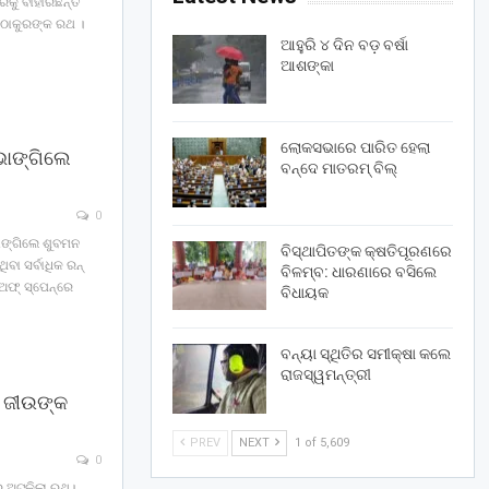
କୁ ବାହାରିଛନ୍ତି
ବଡ଼ଠାକୁରଙ୍କ ରଥ ।
ଆହୁରି ୪ ଦିନ ବଡ଼ ବର୍ଷା
ଆଶଙ୍କା
ଲୋକସଭାରେ ପାରିତ ହେଲା
ଭାଙ୍ଗିଲେ
ବନ୍ଦେ ମାତରମ୍‌ ବିଲ୍‌
0
ଭାଙ୍ଗିଲେ ଶୁବମନ
ବିସ୍ଥାପିତଙ୍କ କ୍ଷତିପୂରଣରେ
ବା ସର୍ବାଧିକ ରନ୍‌
ବିଳମ୍ବ: ଧାରଣାରେ ବସିଲେ
ଫ୍‌ ସ୍ପେନ୍‌ରେ
ବିଧାୟକ
ବନ୍ୟା ସ୍ଥିତିର ସମୀକ୍ଷା କଲେ
ରାଜସ୍ୱମନ୍ତ୍ରୀ
 ଜୀଉଙ୍କ
PREV
NEXT
1 of 5,609
0
ରେ ଅଟକିଲା ରଥ।