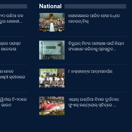
National
ଇଁ ୨୦ ଜଣିଆ ଦଳ
ଲୋକସଭାରେ ପାରିତ ହେଲା ବନ୍ଦେ
 ଦୁଇ ଖେଳାଳୀ…
ମାତରମ୍‌ ବିଲ୍‌
ଲ୍‌ରେ ପରାସ୍ତ
ବିଦ୍ୟୁତ୍ ମିଟର ପରୀକ୍ଷା ପାଇଁ ନିୟମ
 ହାତେଇଲା
ସଂଶୋଧନ କରିବାକୁ ପ୍ରସ୍ତୁତ…
ନା ନେବେ
୮ ନକ୍ସଲଙ୍କ ଆତ୍ମସମର୍ପଣ
ଷ୍ଠୀ କ୍ରୀଡାରେ
୍ୱିତୀୟ ଟି-୨୦ରେ
ଏୟାର୍ ଇଣ୍ଡିଆ ବିମାନ ଦୁର୍ଘଟଣା:
ଲା ଭାରତ
ଫୁଏଲ୍‌ କଣ୍ଟ୍ରୋଲ୍‌ ସ୍ବିଚ୍‌ରେ …