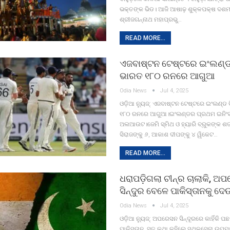
ଭକ୍ତଙ୍କ ଭିଡ। ଆଜି ଆଷାଢ଼ ଶୁକ୍ଳପକ୍ଷ ଦଶମୀ 
ଶ୍ରୀଜଗନ୍ନାଥ ମହାପ୍ରଭୁ…
READ MORE...
ଏଜବାଷ୍ଟନ ଟେଷ୍ଟରେ ଇଂଲଣ୍ଡ
ଭାରତ ୧୮୦ ରନରେ ଆଗୁଆ
Odia News
Jul 4, 2025
ଓଡ଼ିଆ ନ୍ୟୁଜ୍: ଏଜବାଷ୍ଟନ ଟେଷ୍ଟରେ ଇଂଲଣ୍ଡ
୧୮୦ ରନରେ ଆଗୁଆ।ଇଂଲଣ୍ଡର ପ୍ରଥମ ଇନିଂ
ଅଲଆଉଟ।ଜେମି ସ୍ମିଥ ଓ ହ୍ୟାରି ବ୍ରୁକଙ୍କ 
ସିରାଜଙ୍କୁ ୬, ଆକାଶ ଦୀପଙ୍କୁ ୪ ୱିକେଟ…
READ MORE...
ଧରାପଡ଼ିଗଲା ଚୀନ୍‌ର ଚାଲାକି, ଅ
ସିନ୍ଦୁର ବେଳେ ପାକିସ୍ତାନକୁ ଦେ
Odia News
Jul 4, 2025
ଓଡ଼ିଆ ନ୍ୟୁଜ୍: ଅପରେସନ ସିନ୍ଦୂରରେ କାହିଁକି ପଛ
ପାକିସ୍ତାନ, ସତ କଥା କହିଲେ ସ୍ଥଳସେନା ଉପମୁ