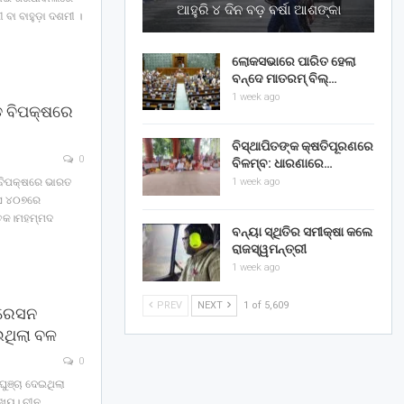
ଆହୁରି ୪ ଦିନ ବଡ଼ ବର୍ଷା ଆଶଙ୍କା
ବା ବାହୁଡ଼ା ଦଶମୀ ।
ଲୋକସଭାରେ ପାରିତ ହେଲା
ବନ୍ଦେ ମାତରମ୍‌ ବିଲ୍‌…
1 week ago
 ବିପକ୍ଷରେ
ବିସ୍ଥାପିତଙ୍କ କ୍ଷତିପୂରଣରେ
0
ବିଳମ୍ବ: ଧାରଣାରେ…
 ବିପକ୍ଷରେ ଭାରତ
1 week ago
ସ ୪୦୭ରେ
ଶତକ।ମହମ୍ମଦ
ବନ୍ୟା ସ୍ଥିତିର ସମୀକ୍ଷା କଲେ
ରାଜସ୍ୱମନ୍ତ୍ରୀ
1 week ago
PREV
NEXT
1 of 5,609
ପରେସନ
ଉଥିଲା ବଳ
0
ଘୁଞ୍ଚା ଦେଇଥିଲା
ଖ୍ୟ। ଚୀନ