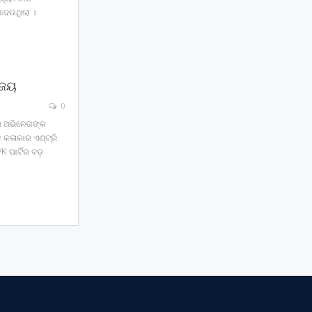
ଦେଉଥିଲା ।
ବିଜୟ
0
ର ଅଭିନେତାଙ୍କ
 କଳାକାର ଏଣ୍ଟ୍ରି
K ପାର୍ଟିର ବଡ଼