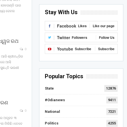
ା।ଗଳଗଣ୍ଡି ପାର
Stay With Us
ଧ୍ୟ ଦେବତା
Facebook
Likes
Like our page
Twitter
Followers
Follow Us
ଳଧ୍ୱଜ ରଥ
Youtube
Subscribe
Subscribe
0
 ଆଜି ଶ୍ରୀମନ୍ଦିର
 ଆଗେ ଆସି
ସୁଛନ୍ତି ଭଉଣୀ
Popular Topics
State
12876
#Odianews
9411
ପହରଣ
0
National
7221
ିରେ ଅପୃହତ ୩
Politics
4255
ନା ମିଳିଛି। ତେବେ