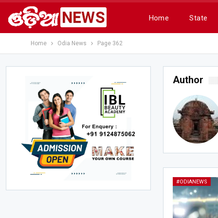
Home
State
Home
Odia News
Page 362
Author
#ODIANEWS