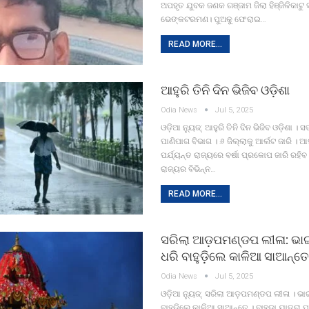
ଅପହୃତ ଯୁବକ ଜଣକ ଗଞ୍ଜାମ ଜିଲା ହିଞ୍ଜିଳିକାଟୁ
ଭେଙ୍କଟରମଣ। ପୁଅକୁ ଫେରାଇ…
READ MORE...
ଆହୁରି ତିନି ଦିନ ଭିଜିବ ଓଡ଼ିଶା
Odia News
Jul 5, 2025
ଓଡ଼ିଆ ନ୍ୟୁଜ୍: ଆହୁରି ତିନି ଦିନ ଭିଜିବ ଓଡ଼ିଶା । 
ପାଣିପାଗ ବିଭାଗ । ୬ ଜିଲ୍ଲାକୁ ଆର୍ଲଟ ଜାରି । ଆ
ପର୍ଯ୍ୟନ୍ତ ରାଜ୍ୟରେ ବର୍ଷା ପ୍ରକୋପ ଜାରି ରହିବ
ରାଜ୍ୟର ବିଭିନ୍ନ…
READ MORE...
ସରିଲା ଆଡ଼ପମଣ୍ଡପ ଲୀଳା: ଭା
ଧରି ବାହୁଡ଼ିଲେ କାଳିଆ ସାଆନ୍ତ
Odia News
Jul 5, 2025
ଓଡ଼ିଆ ନ୍ୟୁଜ୍: ସରିଲା ଆଡ଼ପମଣ୍ଡପ ଲୀଳା । ଭା
ବାହୁଡ଼ିଲେ କାଳିଆ ସାଆନ୍ତେ । ବାହୁଡ଼ା ଯାତ୍ରା 