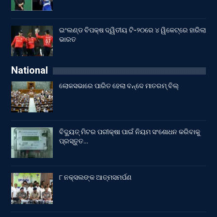
ଇଂଲଣ୍ଡ ବିପକ୍ଷ ଦ୍ୱିତୀୟ ଟି-୨୦ରେ ୪ ୱିକେଟ୍‌ରେ ହାରିଲା
ଭାରତ
National
ଲୋକସଭାରେ ପାରିତ ହେଲା ବନ୍ଦେ ମାତରମ୍‌ ବିଲ୍‌
ବିଦ୍ୟୁତ୍ ମିଟର ପରୀକ୍ଷା ପାଇଁ ନିୟମ ସଂଶୋଧନ କରିବାକୁ
ପ୍ରସ୍ତୁତ…
୮ ନକ୍ସଲଙ୍କ ଆତ୍ମସମର୍ପଣ