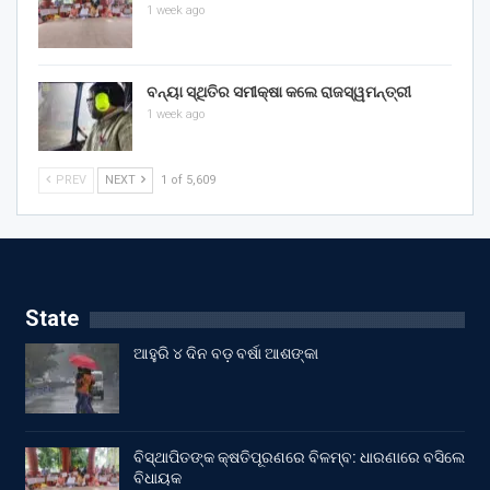
1 week ago
ବନ୍ୟା ସ୍ଥିତିର ସମୀକ୍ଷା କଲେ ରାଜସ୍ୱମନ୍ତ୍ରୀ
1 week ago
PREV
NEXT
1 of 5,609
State
ଆହୁରି ୪ ଦିନ ବଡ଼ ବର୍ଷା ଆଶଙ୍କା
ବିସ୍ଥାପିତଙ୍କ କ୍ଷତିପୂରଣରେ ବିଳମ୍ବ: ଧାରଣାରେ ବସିଲେ
ବିଧାୟକ