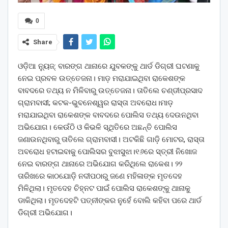
0
Share
ଓଡ଼ିଆ ନ୍ୟୁଜ୍: ବାରଙ୍ଗ ଥାନାରେ ଯୁବକଙ୍କୁ ଥାର୍ଡ ଡିଗ୍ରୀ ଘଟଣାକୁ
ନେଇ ପ୍ରବଳ ଉତ୍ତେଜନା। ମାଡ଼ ମରାଯାଇଥିବା ରାକେଶଙ୍କ
ବାବଦରେ ତଥ୍ୟ ନ ମିଳିବାରୁ ଉତ୍ତେଜନା। ତାତିଲେ ଚଣ୍ଡୀପ୍ରସାଦ
ଗ୍ରାମବାସୀ; କଟକ-ଭୁବନେଶ୍ୱର ରାସ୍ତା ଅବରୋଧ।ମାଡ଼
ମରାଯାଇଥିବା ରାକେଶଙ୍କ ବାବଦରେ ପୋଲିସ ତଥ୍ୟ ଦେଉନଥିବା
ଅଭିଯୋଗ। କେଉଁଠି ଓ କିଭଳି ସ୍ଥିତିରେ ଅଛନ୍ତି ପୋଲିସ
ଜଣାଉନଥିବାରୁ ତାତିଲେ ଗ୍ରାମବାସୀ। ଅଟକିଛି ଗାଡ଼ି ମୋଟର, ରାସ୍ତା
ଅବରୋଧ ହଟାଇବାକୁ ପୋଲିସର ବୁଝାସୁଝା।୧୬ରେ ସ୍ତ୍ରୀ ନିଖୋଜ
ନେଇ ବାରଙ୍ଗ ଥାନାରେ ଅଭିଯୋଗ କରିଥିଲେ ରାକେଶ। ୨୨
ତାରିଖରେ କାଠଯୋଡ଼ି ନଦୀପଠାରୁ ଜଣେ ମହିଳାଙ୍କ ମୃତଦେହ
ମିଳିଥିଲା। ମୃତଦେହ ଚିହ୍ନଟ ପାଇଁ ପୋଲିସ ରାକେଶଙ୍କୁ ଥାନାକୁ
ଡାକିଥିଲା। ମୃତଦେହଟି ପତ୍ନୀଙ୍କର ନୁହେଁ ବୋଲି କହିବା ପରେ ଥାର୍ଡ
ଡିଗ୍ରୀ ଅଭିଯୋଗ।