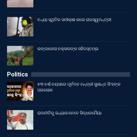
ବନ୍ୟା ସ୍ଥିତିର ସମୀକ୍ଷା କଲେ ରାଜସ୍ୱମନ୍ତ୍ରୀ
ଭଙ୍ଗାହେଲା ନକ୍ସଲଙ୍କ ସହିଦସ୍ତମ୍ଭ
Politics
୫୩ ବର୍ଷ ବୟସରେ ପୂର୍ବତନ ମନ୍ତ୍ରୀ ସୁଶାନ୍ତ ସିଂହଙ୍କ
ପରଲୋକ
ରାଜନୀତିରୁ ସନ୍ୟାସ ନେବେ ସିଦ୍ଧରମୈୟା