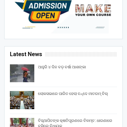
Latest News
ଆହୁରି ୪ ଦିନ ବଡ଼ ବର୍ଷା ଆଶଙ୍କା
ଲୋକସଭାରେ ପାରିତ ହେଲା ବନ୍ଦେ ମାତରମ୍‌ ବିଲ୍‌
ବିସ୍ଥାପିତଙ୍କ କ୍ଷତିପୂରଣରେ ବିଳମ୍ବ: ଧାରଣାରେ
ବସିଲେ ବିଧାୟକ