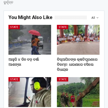
ଦୁର୍ବୃତ୍ତ
You Might Also Like
All
STATE
STATE
ଆହୁରି ୪ ଦିନ ବଡ଼ ବର୍ଷା
ବିସ୍ଥାପିତଙ୍କ କ୍ଷତିପୂରଣରେ
ଆଶଙ୍କା
ବିଳମ୍ବ: ଧାରଣାରେ ବସିଲେ
ବିଧାୟକ
STATE
STATE