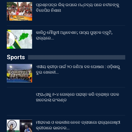
ପ୍ରଶ୍ନପତ୍ର ଲିକ୍ ଉପରେ ମନ୍ତବ୍ୟ ପରେ ନବୀନଙ୍କୁ
ବିଜେପିର ନିଶାନା
କାଲିଠୁ ମୌସୁମୀ ଅଧିବେଶନ; ପାଠ୍ୟ ପୁସ୍ତକ ତ୍ରୁଟି,
ରାଜ୍ୟରେ…
Sports
ଏସୀୟ କ୍ରୀଡ଼ା ପାଇଁ ୨୦ ଜଣିଆ ଦଳ ଘୋଷଣା : ଓଡ଼ିଶାରୁ
ଦୁଇ ଖେଳାଳୀ…
ଫ୍ରାନ୍ସକୁ ୬-୪ ଗୋଲ୍‌ରେ ପରାସ୍ତ କରି ବ୍ରୋଞ୍ଜ ପଦକ
ହାତେଇଲା ଇଂଲଣ୍ଡ
ମୀରାବାଈ ଓ ଲଭଲୀନା ନେବେ ଗ୍ଲାସଗୋ ରାଜ୍ୟଗୋଷ୍ଠୀ
କ୍ରୀଡାରେ ଭାରତର…