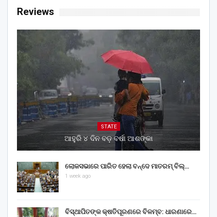
Reviews
STATE
ଆହୁରି ୪ ଦିନ ବଡ଼ ବର୍ଷା ଆଶଙ୍କା
ଲୋକସଭାରେ ପାରିତ ହେଲା ବନ୍ଦେ ମାତରମ୍‌ ବିଲ୍‌…
1 week ago
ବିସ୍ଥାପିତଙ୍କ କ୍ଷତିପୂରଣରେ ବିଳମ୍ବ: ଧାରଣାରେ…