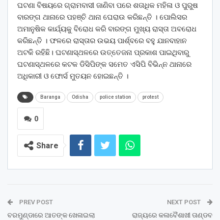
ଘଟଣା ବିଷୟରେ ଗ୍ରାମବାସୀ ଜାଣିବା ପରେ ଶତାଧିକ ମହିଳା ଓ ପୁରୁଷ
ବାରଙ୍ଗ ଥାନାରେ ପହଞ୍ଚି ଥାନା ଘେରାଉ କରିଛନ୍ତି । ପୋଲିସର
ଅମାନୁଷିକ କାର୍ଯ୍ୟକୁ ବିରୋଧ କରି ବାରଙ୍ଗ ମୁଖ୍ୟ ରାସ୍ତା ଅବରୋଧ
କରିଛନ୍ତି । ଫଳରେ ରାସ୍ତାର ଉଭୟ ପାର୍ଶ୍ବରେ ବହୁ ଯାନବାହାନ
ଅଟକି ରହିଛି। ଘଟଣାସ୍ଥଳରେ ଉତ୍ତେଜନା ପ୍ରକାଶ ପାଇଥିବାରୁ
ଘଟଣାସ୍ଥଳରେ କଟକ ଡିସିପିଙ୍କ ସମେତ ଏସିପି ବିଭିନ୍ନ ଥାନାରେ
ଅଧିକାରୀ ଓ ଫୋର୍ସ ମୁତୟନ ହୋଇଛନ୍ତି ।
Baranga
Odisha
police station
protest
0
Share
PREV POST
NEXT POST
ବରମୁଣ୍ଡାରେ ଆତଙ୍କ ଖେଳାଇଲା
ରାଜ୍ୟରେ କଳାବୈଶାଖୀ ତାଣ୍ଡବ