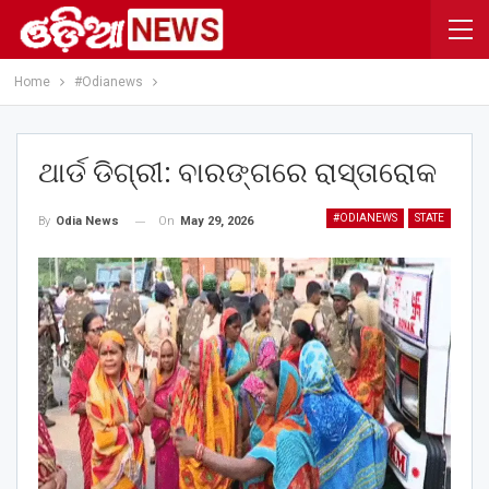
Home
#Odianews
ଥାର୍ଡ ଡିଗ୍ରୀ: ବାରଙ୍ଗରେ ରାସ୍ତାରୋକ
#ODIANEWS
STATE
On
May 29, 2026
By
Odia News