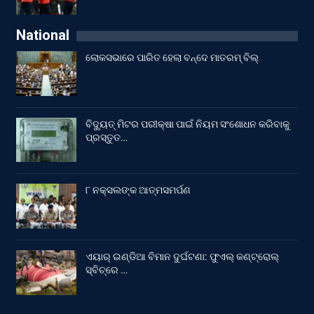
National
ଲୋକସଭାରେ ପାରିତ ହେଲା ବନ୍ଦେ ମାତରମ୍‌ ବିଲ୍‌
ବିଦ୍ୟୁତ୍ ମିଟର ପରୀକ୍ଷା ପାଇଁ ନିୟମ ସଂଶୋଧନ କରିବାକୁ
ପ୍ରସ୍ତୁତ…
୮ ନକ୍ସଲଙ୍କ ଆତ୍ମସମର୍ପଣ
ଏୟାର୍ ଇଣ୍ଡିଆ ବିମାନ ଦୁର୍ଘଟଣା: ଫୁଏଲ୍‌ କଣ୍ଟ୍ରୋଲ୍‌
ସ୍ବିଚ୍‌ରେ …