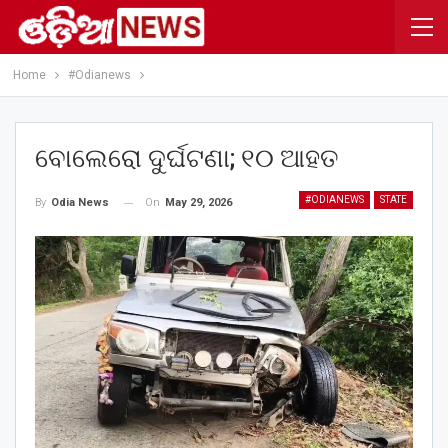
Home
#Odianews
ବୋଲେରୋ ଦୁର୍ଘଟଣା; ୧୦ ଆହତ
#ODIANEWS
STATE
On
May 29, 2026
By
Odia News