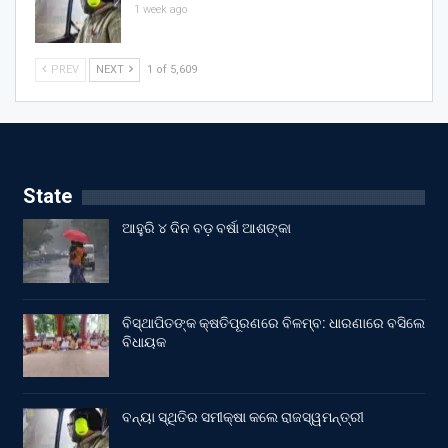
1 week ago
PREV
NEXT
1 of 5,609
State
ଆହୁରି ୪ ଦିନ ବଡ଼ ବର୍ଷା ଆଶଙ୍କା
ବିସ୍ଥାପିତଙ୍କ କ୍ଷତିପୂରଣରେ ବିଳମ୍ବ: ଧାରଣାରେ ବସିଲେ
ବିଧାୟକ
ବନ୍ୟା ସ୍ଥିତିର ସମୀକ୍ଷା କଲେ ରାଜସ୍ୱମନ୍ତ୍ରୀ