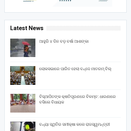
Latest News
ଆହୁରି ୪ ଦିନ ବଡ଼ ବର୍ଷା ଆଶଙ୍କା
ଲୋକସଭାରେ ପାରିତ ହେଲା ବନ୍ଦେ ମାତରମ୍‌ ବିଲ୍‌
ବିସ୍ଥାପିତଙ୍କ କ୍ଷତିପୂରଣରେ ବିଳମ୍ବ: ଧାରଣାରେ
ବସିଲେ ବିଧାୟକ
ବନ୍ୟା ସ୍ଥିତିର ସମୀକ୍ଷା କଲେ ରାଜସ୍ୱମନ୍ତ୍ରୀ