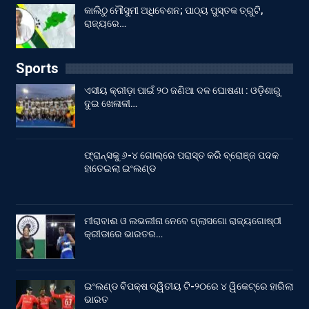
କାଲିଠୁ ମୌସୁମୀ ଅଧିବେଶନ; ପାଠ୍ୟ ପୁସ୍ତକ ତ୍ରୁଟି,
ରାଜ୍ୟରେ…
Sports
ଏସୀୟ କ୍ରୀଡ଼ା ପାଇଁ ୨୦ ଜଣିଆ ଦଳ ଘୋଷଣା : ଓଡ଼ିଶାରୁ
ଦୁଇ ଖେଳାଳୀ…
ଫ୍ରାନ୍ସକୁ ୬-୪ ଗୋଲ୍‌ରେ ପରାସ୍ତ କରି ବ୍ରୋଞ୍ଜ ପଦକ
ହାତେଇଲା ଇଂଲଣ୍ଡ
ମୀରାବାଈ ଓ ଲଭଲୀନା ନେବେ ଗ୍ଲାସଗୋ ରାଜ୍ୟଗୋଷ୍ଠୀ
କ୍ରୀଡାରେ ଭାରତର…
ଇଂଲଣ୍ଡ ବିପକ୍ଷ ଦ୍ୱିତୀୟ ଟି-୨୦ରେ ୪ ୱିକେଟ୍‌ରେ ହାରିଲା
ଭାରତ