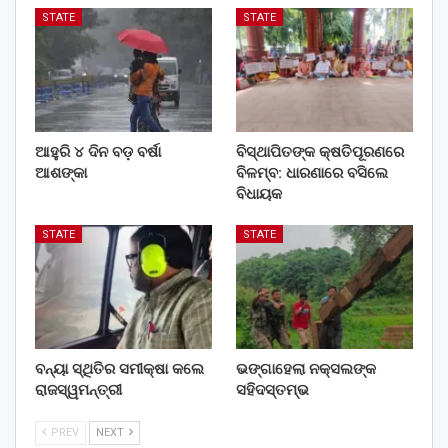
STATE
STATE
ଆହୁରି ୪ ଦିନ ବଡ଼ ବର୍ଷା
ବିସ୍ଥାପିତଙ୍କ କ୍ଷତିପୂରଣରେ
ଆଶଙ୍କା
ବିଳମ୍ବ: ଧାରଣାରେ ବସିଲେ
ବିଧାୟକ
STATE
STATE
ବନ୍ୟା ସ୍ଥିତିର ସମୀକ୍ଷା କଲେ
ଭଙ୍ଗାହେଲା ନକ୍ସଲଙ୍କ
ରାଜସ୍ୱମନ୍ତ୍ରୀ
ସହିଦସ୍ତମ୍ଭ
PREV
NEXT