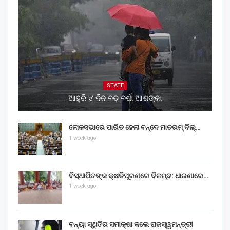
STATE
ଆହୁରି ୪ ଦିନ ବଡ଼ ବର୍ଷା ଆଶଙ୍କା
ଲୋକସଭାରେ ପାରିତ ହେଲା ବନ୍ଦେ ମାତରମ୍‌ ବିଲ୍‌…
1 week ago
ବିସ୍ଥାପିତଙ୍କ କ୍ଷତିପୂରଣରେ ବିଳମ୍ବ: ଧାରଣାରେ…
1 week ago
ବନ୍ୟା ସ୍ଥିତିର ସମୀକ୍ଷା କଲେ ରାଜସ୍ୱମନ୍ତ୍ରୀ