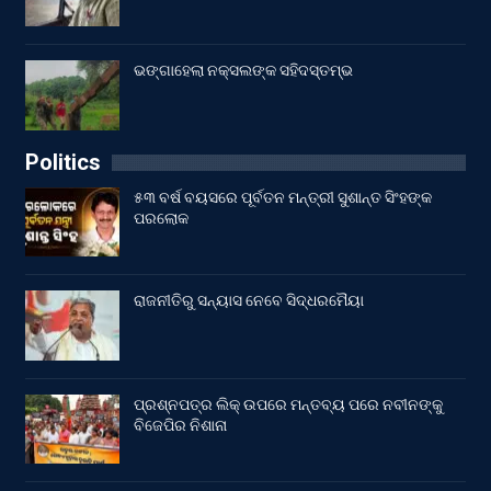
ଭଙ୍ଗାହେଲା ନକ୍ସଲଙ୍କ ସହିଦସ୍ତମ୍ଭ
Politics
୫୩ ବର୍ଷ ବୟସରେ ପୂର୍ବତନ ମନ୍ତ୍ରୀ ସୁଶାନ୍ତ ସିଂହଙ୍କ
ପରଲୋକ
ରାଜନୀତିରୁ ସନ୍ୟାସ ନେବେ ସିଦ୍ଧରମୈୟା
ପ୍ରଶ୍ନପତ୍ର ଲିକ୍ ଉପରେ ମନ୍ତବ୍ୟ ପରେ ନବୀନଙ୍କୁ
ବିଜେପିର ନିଶାନା