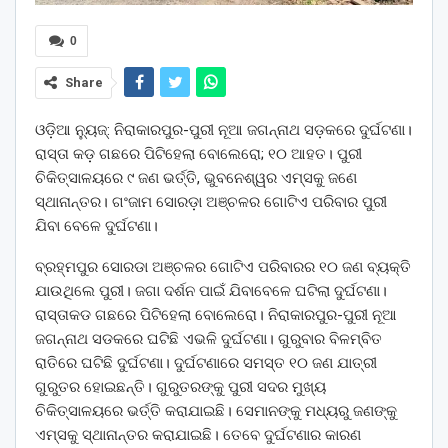
0
Share
ଓଡ଼ିଆ ନ୍ୟୁଜ୍: ନିରାକାରପୁର-ପୁରୀ ନୂଆ ଜଗନ୍ନାଥ ସଡ଼କରେ ଦୁର୍ଘଟଣା।
ରାସ୍ତା କଡ଼ ଗଛରେ ପିଟିହେଲା ବୋଲେରୋ; ୧୦ ଆହତ। ପୁରୀ
ଚିକିତ୍ସାଳୟରେ ୯ ଜଣ ଭର୍ତ୍ତି, ଭୁବନେଶ୍ୱର ଏମ୍ସକୁ ଜଣେ
ସ୍ଥାନାନ୍ତର। ଗଂଜାମ ସୋରଡ଼ା ଅଞ୍ଚଳର ଗୋଟିଏ ପରିବାର ପୁରୀ
ଯିବା ବେଳେ ଦୁର୍ଘଟଣା।
ବ୍ରହ୍ମପୁର ସୋରଡା ଅଞ୍ଚଳର ଗୋଟିଏ ପରିବାରର ୧୦ ଜଣ ବ୍ୟକ୍ତି
ଯାଉଥିଲେ ପୁରୀ। ଜଗା ଦର୍ଶନ ପାଇଁ ଯିବାବେଳେ ଘଟିଲା ଦୁର୍ଘଟଣା।
ରାସ୍ତାକଡ ଗଛରେ ପିଟିହେଲା ବୋଲେରୋ। ନିରାକାରପୁର-ପୁରୀ ନୂଆ
ଜଗନ୍ନାଥ ସଡକରେ ଘଟିଛି ଏଭଳି ଦୁର୍ଘଟଣା। ଗୁରୁବାର ବିଳମ୍ବିତ
ରାତିରେ ଘଟିଛି ଦୁର୍ଘଟଣା। ଦୁର୍ଘଟଣାରେ ସମସ୍ତ ୧୦ ଜଣ ଯାତ୍ରୀ
ଗୁରୁତର ହୋଇଛନ୍ତି। ଗୁରୁତରଙ୍କୁ ପୁରୀ ସଦର ମୁଖ୍ୟ
ଚିକିତ୍ସାଳୟରେ ଭର୍ତ୍ତି କରାଯାଇଛି। ସେମାନଙ୍କୁ ମଧ୍ୟରୁ ଜଣଙ୍କୁ
ଏମ୍ସକୁ ସ୍ଥାନାନ୍ତର କରାଯାଇଛି। ତେବେ ଦୁର୍ଘଟଣାର କାରଣ