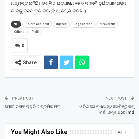
ଅସ୍ପଷ୍ଟ ରହିଛି। ପୋଲିସ ଘଟଣାସ୍ଥଳରେ ପହଞ୍ଚି ଦୁର୍ଘଟଣାଗ୍ରସ୍ତ
ଗାଡ଼ିକୁ ଜବତ କରି ତଦନ୍ତ ଆରମ୍ଭ କରିଛି ।
Bolero accident
Injured
Jaga darsan
Nirakarpur
Odisha
Pipili
0
Share
PREV POST
NEXT POST
ପୋଲ ସ୍ଲାବ୍ ଭୁଶୁଡ଼ି ୬ ଶ୍ରମିକ ମୃତ
ଓଡ଼ିଶାରେ ମଧ୍ୟ ସ୍ୱାଭାବିକଠୁ କମ୍‌
ବର୍ଷା ସମ୍ଭାବନା: Imd
You Might Also Like
All