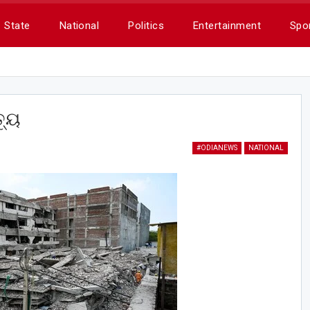
State
National
Politics
Entertainment
Spo
୍ୟୁ
#ODIANEWS
NATIONAL