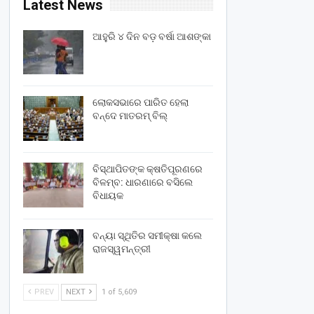
Latest News
ଆହୁରି ୪ ଦିନ ବଡ଼ ବର୍ଷା ଆଶଙ୍କା
ଲୋକସଭାରେ ପାରିତ ହେଲା
ବନ୍ଦେ ମାତରମ୍‌ ବିଲ୍‌
ବିସ୍ଥାପିତଙ୍କ କ୍ଷତିପୂରଣରେ
ବିଳମ୍ବ: ଧାରଣାରେ ବସିଲେ
ବିଧାୟକ
ବନ୍ୟା ସ୍ଥିତିର ସମୀକ୍ଷା କଲେ
ରାଜସ୍ୱମନ୍ତ୍ରୀ
PREV
NEXT
1 of 5,609