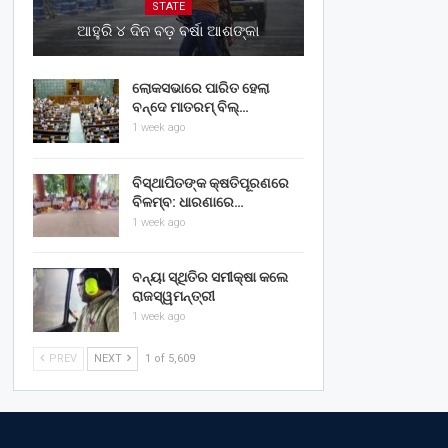
STATE
ଆହୁରି ୪ ଦିନ ବଡ଼ ବର୍ଷା ଆଶଙ୍କା
ଲୋକସଭାରେ ପାରିତ ହେଲା
ବନ୍ଦେ ମାତରମ୍‌ ବିଲ୍‌…
1 week ago
ବିସ୍ଥାପିତଙ୍କ କ୍ଷତିପୂରଣରେ
ବିଳମ୍ବ: ଧାରଣାରେ…
1 week ago
ବନ୍ୟା ସ୍ଥିତିର ସମୀକ୍ଷା କଲେ
ରାଜସ୍ୱମନ୍ତ୍ରୀ
1 week ago
PREV
NEXT
1 of 5,609