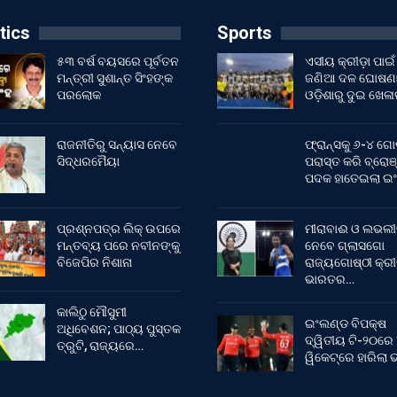
tics
Sports
୫୩ ବର୍ଷ ବୟସରେ ପୂର୍ବତନ
ଏସୀୟ କ୍ରୀଡ଼ା ପାଇଁ
ମନ୍ତ୍ରୀ ସୁଶାନ୍ତ ସିଂହଙ୍କ
ଜଣିଆ ଦଳ ଘୋଷଣା
ପରଲୋକ
ଓଡ଼ିଶାରୁ ଦୁଇ ଖେଳ
ରାଜନୀତିରୁ ସନ୍ୟାସ ନେବେ
ଫ୍ରାନ୍ସକୁ ୬-୪ ଗୋ
ସିଦ୍ଧରମୈୟା
ପରାସ୍ତ କରି ବ୍ରୋଞ
ପଦକ ହାତେଇଲା ଇ
ପ୍ରଶ୍ନପତ୍ର ଲିକ୍ ଉପରେ
ମୀରାବାଈ ଓ ଲଭଲୀ
ମନ୍ତବ୍ୟ ପରେ ନବୀନଙ୍କୁ
ନେବେ ଗ୍ଲାସଗୋ
ବିଜେପିର ନିଶାନା
ରାଜ୍ୟଗୋଷ୍ଠୀ କ୍ର
ଭାରତର…
କାଲିଠୁ ମୌସୁମୀ
ଇଂଲଣ୍ଡ ବିପକ୍ଷ
ଅଧିବେଶନ; ପାଠ୍ୟ ପୁସ୍ତକ
ଦ୍ୱିତୀୟ ଟି-୨୦ରେ
ତ୍ରୁଟି, ରାଜ୍ୟରେ…
ୱିକେଟ୍‌ରେ ହାରିଲା