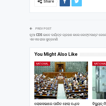
Share
PREV POST
ନୂଆ CDS ଭାବେ ଦାୟିତ୍ବ ଗ୍ରହଣ କଲେ ଲେଫ୍ଟନାଣ୍ଟ ଜେନ
ଏନଏସ ରାଜା ସୁବ୍ରମଣି
You Might Also Like
NATIONAL
NATIONA
ଲୋକସଭାରେ ପାରିତ ହେଲା ବନ୍ଦେ
ବିଦ୍ୟୁତ୍