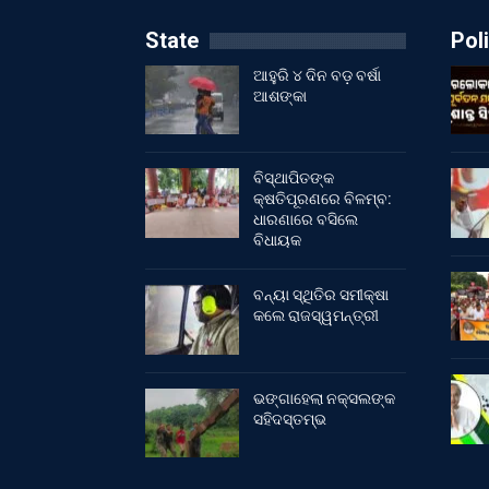
State
Poli
ଆହୁରି ୪ ଦିନ ବଡ଼ ବର୍ଷା
ଆଶଙ୍କା
ବିସ୍ଥାପିତଙ୍କ
କ୍ଷତିପୂରଣରେ ବିଳମ୍ବ:
ଧାରଣାରେ ବସିଲେ
ବିଧାୟକ
ବନ୍ୟା ସ୍ଥିତିର ସମୀକ୍ଷା
କଲେ ରାଜସ୍ୱମନ୍ତ୍ରୀ
ଭଙ୍ଗାହେଲା ନକ୍ସଲଙ୍କ
ସହିଦସ୍ତମ୍ଭ