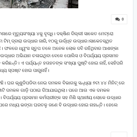
0
 ଘଟଣାରେ ମୃତ୍ୟୁସଂଖ୍ୟା ୪କୁ ବୃଦ୍ଧି। ଦକ୍ଷିଣ ଦିଲ୍ଲୀ ସାକେତ ମେଟ୍ରୋ
ଟିମ୍‌ ଦ୍ବାରା ଉଦ୍ଧାର ଜାରି, ୧୦ରୁ ଊର୍ଦ୍ଧ୍ବ ଉଦ୍ଧାର।ସାକେତସ୍ଥିତ
ିଛି। ଫଳରେ ଧ୍ୱଂସ ସ୍ତୁପ ତଳେ ଅନେକ ଲୋକ ଦବି ରହିଥିବାର ଆଶଙ୍କା
େ ଉଦ୍ଧାର ଅଭିଯାନ ଚଳାଇଥିବା ବେଳେ ପୋଲିସ ଓ ବିପର୍ଯ୍ୟୟ ପ୍ରସମନ
ତ କରିଛନ୍ତି। ଏ ପର୍ଯ୍ୟନ୍ତ ହତାହତଙ୍କ ସଂଖ୍ୟା ପୁଷ୍ଟି ହୋଇ ନାହିଁ, ସେହିପରି
ଧ୍ୟ ସ୍ପଷ୍ଟ ହୋଇ ପାରୁନାହିଁ।
। ଘର ଭୂଶୁଡିପଡିବା ନେଇ ଦମକଳ ବିଭାଗକୁ ସନ୍ଧ୍ୟା ୭ଟା ୪୪ ମିନିଟ୍ ରେ
ଳକୁ ୩ଟି ଦମକଳ ଗାଡ଼ି ପଠାଇ ଦିଆଯାଇଥିଲା। ପରେ ଆଉ ଏକ ଦମକଳ
। ବିପର୍ଯ୍ୟୟ ପ୍ରସମନ କର୍ମଚାରୀଙ୍କ ସହ ମିଶି ସ୍ଥାନୀୟ ଲୋକେ ଉଦ୍ଧାର
ରେ ମଧ୍ୟ ଭଙ୍ଗା ଘରତଳୁ ଜଣେ ବି ଉଦ୍ଧାର ହୋଇ ନାହାନ୍ତି। ହେଲେ