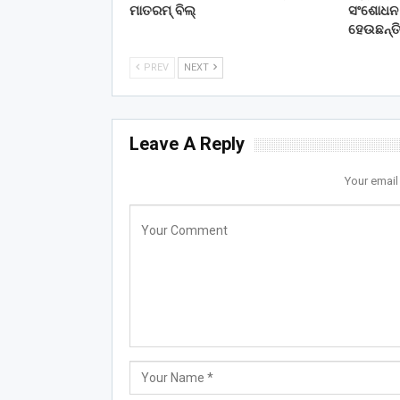
ମାତରମ୍‌ ବିଲ୍‌
ସଂଶୋଧନ କ
ହେଉଛନ୍ତ
PREV
NEXT
Leave A Reply
Your email