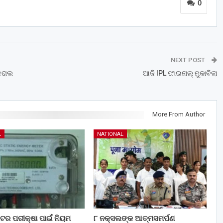
0
NEXT POST
େରାଲ
ଆଜି IPL ଫାଇନାଲ୍ ମୁକାବିଲା
More From Author
L
NATIONAL
 ମିଟର ପରୀକ୍ଷା ପାଇଁ ନିୟମ
୮ ନକ୍ସଲଙ୍କ ଆତ୍ମସମର୍ପଣ