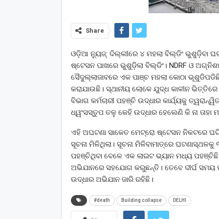
Share
ଓଡ଼ିଆ ନ୍ୟୁଜ୍: ଦିଲ୍ଲୀରେ ୪ ମହଲା ବିଲ୍ଡିଂ ଭୁଶୁଡ଼ିବା
ଷ୍ଟେସନ ପାଖରେ ଭୁଶୁଡ଼ିଲା ବିଲ୍ଡିଂ। NDRF ଓ ଅଗ୍ନିଶମ 
ସୈଦୁଲ୍ଲାଜାବରେ ଏକ ପାଞ୍ଚ ମହଲା କୋଠା ଭୂଶୁଡିପଡ
କରାଯାଉଛି। ସ୍ଥାନୀୟ ଲୋକେ ଯୁଦ୍ଧ କାଳୀନ ଭିତ୍ତିର
ବିଭାଗ କର୍ମଚାରୀ ପହଞ୍ଚି ଉଦ୍ଧାର କାର୍ଯ୍ୟକୁ ତ୍ୱରାନ୍ୱି
ଧ୍ୱଂସସ୍ତୁପ ତଳୁ କେହି ଉଦ୍ଧାର ହେଲେଣି କି ନା ତାହା ମ
ଏହି ଅଘଟଣା ସାକେତ ମେଟ୍ରୋ ଷ୍ଟେସନ ନିକଟରେ ଘଟିଛି
ସୂଚନା ମିଳିଥିଲା। ସୂଚନା ମିଳିବାମାତ୍ରେ ଘଟଣାସ୍ଥ
ପହଞ୍ଚିଥିବା ବେଳେ ଏକ ଲାଇଟ ଭ୍ୟାନ ମଧ୍ୟ ପହଞ୍ଚିଛି
ଅଭିଯାନରେ ସହଯୋଗ କରୁଛନ୍ତି। ତେବେ ଦୀର୍ଘ ସମୟ ପ
ଉଦ୍ଧାର ଅଭିଯାନ ଜାରି ରହିଛି।
#death
Building collapse
DELHI