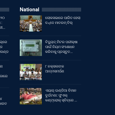
National
 ୨୦
ଲୋକସଭାରେ ପାରିତ ହେଲା
 :
ବନ୍ଦେ ମାତରମ୍‌ ବିଲ୍‌
ାଳୀ…
ଲ୍‌ରେ
ବିଦ୍ୟୁତ୍ ମିଟର ପରୀକ୍ଷା
୍ଜ
ପାଇଁ ନିୟମ ସଂଶୋଧନ
ଂଲଣ୍ଡ
କରିବାକୁ ପ୍ରସ୍ତୁତ…
ନା
୮ ନକ୍ସଲଙ୍କ
ଆତ୍ମସମର୍ପଣ
ୀଡାରେ
ଏୟାର୍ ଇଣ୍ଡିଆ ବିମାନ
ଦୁର୍ଘଟଣା: ଫୁଏଲ୍‌
 ୪
କଣ୍ଟ୍ରୋଲ୍‌ ସ୍ବିଚ୍‌ରେ …
 ଭାରତ