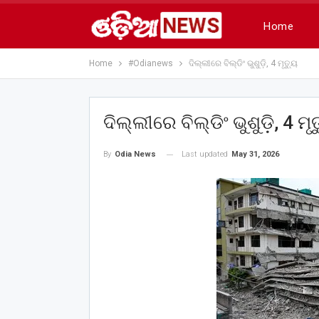
Home
Home
#Odianews
ଦିଲ୍ଲୀରେ ବିଲ୍ଡିଂ ଭୁଶୁଡ଼ି, 4 ମୃତ୍ୟୁ
ଦିଲ୍ଲୀରେ ବିଲ୍ଡିଂ ଭୁଶୁଡ଼ି, 4 ମୃତ
Last updated
May 31, 2026
By
Odia News