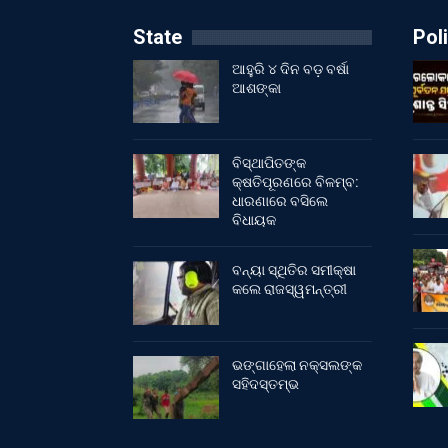
State
Poli
ଆହୁରି ୪ ଦିନ ବଡ଼ ବର୍ଷା
ଆଶଙ୍କା
ବିସ୍ଥାପିତଙ୍କ
କ୍ଷତିପୂରଣରେ ବିଳମ୍ବ:
ଧାରଣାରେ ବସିଲେ
ବିଧାୟକ
ବନ୍ୟା ସ୍ଥିତିର ସମୀକ୍ଷା
କଲେ ରାଜସ୍ୱମନ୍ତ୍ରୀ
ଭଙ୍ଗାହେଲା ନକ୍ସଲଙ୍କ
ସହିଦସ୍ତମ୍ଭ