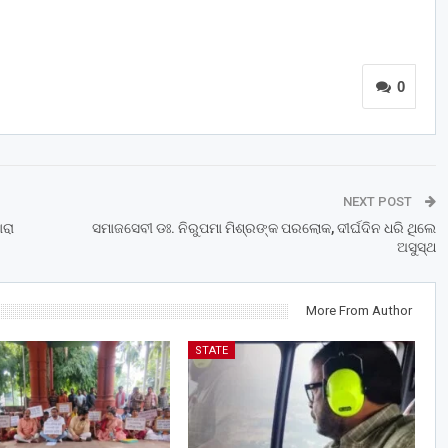
0
NEXT POST
ାରା
ସମାଜସେବୀ ଡଃ. ନିରୁପମା ମିଶ୍ରଙ୍କ ପରଲୋକ, ଦୀର୍ଘଦିନ ଧରି ଥିଲେ
ଅସୁସ୍ଥ
More From Author
STATE