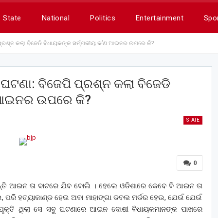
State
National
Politics
Entertainment
Spo
ି ପ୍ରଶ୍ନ କଲା ବିଜେଡି ବିଧାୟକଙ୍କ ସର୍ମ୍ପକୀୟ କ’ଣ ଆଇନର ଉପରେ କି?
ା ଘଟଣା: ବିଜେପି ପ୍ରଶ୍ନ କଲା ବିଜେଡି
ଣ ଆଇନର ଉପରେ କି?
STATE
0
ୁହନ୍ତି ଆଇନ ତା ବାଟରେ ଯିବ ବୋଲି । ହେଲେ ଓଡିଶାରେ କେବେ ବି ଆଇନ ତା
ଉ, ପରି ହତ୍ୟାକାଣ୍ଡ ହେଉ ଅବା ମାହାଙ୍ଗା ଡବଲ ମର୍ଡର ହେଉ, ଯେଉଁ ଯେଉଁ
ପୃକ୍ତି ଥିଲା ସେ ସବୁ ଘଟଣାରେ ଆଇନ ଦୋଷୀ ବିଧାୟକମାନଙ୍କ ପାଖରେ