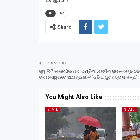
ପଚାରୁଛନ୍ତି ।
bjp
Share
PREV POST
କ୍ୱାଲିଟି କାଉନସିଲ ଅଫ ଇଣ୍ଡିଆ ଓ ଓଡିଶା ସରକାରଙ୍କ ଦ୍ବ
ଭୁବନେଶ୍ୱରରେ ଆରମ୍ଭ ହେଲା ‘ଓଡିଶା ଗୁଣବତ୍ତା ସଂକଳ୍ପ’
You Might Also Like
STATE
STATE