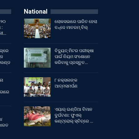
National
 ୨୦
ଲୋକସଭାରେ ପାରିତ ହେଲା
 :
ବନ୍ଦେ ମାତରମ୍‌ ବିଲ୍‌
ାଳୀ…
ଲ୍‌ରେ
ବିଦ୍ୟୁତ୍ ମିଟର ପରୀକ୍ଷା
୍ଜ
ପାଇଁ ନିୟମ ସଂଶୋଧନ
ଂଲଣ୍ଡ
କରିବାକୁ ପ୍ରସ୍ତୁତ…
ନା
୮ ନକ୍ସଲଙ୍କ
ଆତ୍ମସମର୍ପଣ
ୀଡାରେ
ଏୟାର୍ ଇଣ୍ଡିଆ ବିମାନ
ଦୁର୍ଘଟଣା: ଫୁଏଲ୍‌
 ୪
କଣ୍ଟ୍ରୋଲ୍‌ ସ୍ବିଚ୍‌ରେ …
 ଭାରତ