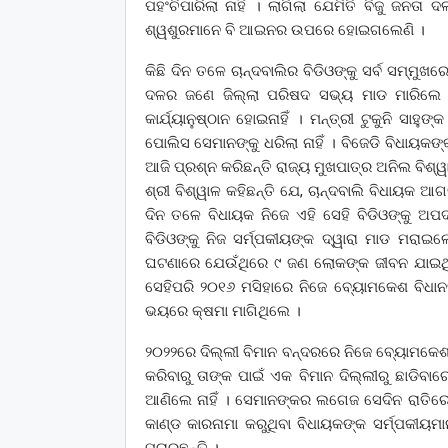
ପହଂଚିପାରିଲା ନାହିଁ । ଲାଗିଲା ଯେମିତି ବିଜୁ 
ଶ୍ୱଶୁରମାନେ ବି ଆଇନର ଉପରେ ହୋଇଗଲେଣି ।
କିଛି ଦିନ ତଳେ ଚାନ୍ଦବାଲିର ବିଡିଓଙ୍କୁ ସର୍ବ ସମ୍ମୁ
ଦଳର ଜଣେ ଜିଲ୍ଲା ପରିଷଦ ସଭ୍ୟ ମାଡ ମାରିଲେ
କାର୍ଯ୍ୟାନୁଷ୍ଠାନ ହୋଇନାହିଁ । ମନ୍ତ୍ରୀ ଟୁକୁନି 
ପୋଲିସ ସେମାନଙ୍କୁ ଧରିଲା ନାହିଁ । ବିଜେଡି ବିଧ
ଆଜି ପ୍ରଶ୍ନ କରିଛନ୍ତି ରାଜ୍ୟ ମୁଖପାତ୍ର ଅନିଲ ବିଶ୍ୱ
ଶ୍ରୀ ବିଶ୍ୱାଳ କହିଛନ୍ତି ଯେ, ଚାନ୍ଦବାଲି ବିଧାୟକ 
ଦିନ ତଳେ ବିଧାୟକ ନିଜେ ଏହି ସେହି ବିଡିଓଙ୍କୁ ଅ
ବିଡିଓଙ୍କୁ ନିଜ ସର୍ମ୍ପକୀୟଙ୍କ ଦ୍ୱାରା ମାଡ ମରାଇ
ଘଟଣାରେ ଯେଉଁଥିରେ ୯ ଜଣ ଲୋକଙ୍କ ଜୀବନ ଯାଇଥିଲ
ସେହିପରି ୨୦୧୬ ମସିହାରେ ନିଜେ ବ୍ୟୋମକେଶ ବିଧା
ଭୟରେ କ୍ଷମା ମାଗିଥିଲେ ।
୨୦୨୨ରେ ଦିଲ୍ଲୀ ବିମାନ ବନ୍ଦରରେ ନିଜେ ବ୍ୟୋମକେଶ ର
କରିବାରୁ ତାଙ୍କ ପାଇଁ ଏକ ବିମାନ ଦିଲ୍ଲୀରୁ ଛାଡିବ
ଆଣିଲେ ନାହିଁ । ସେମାନଙ୍କର ଲଗେଜ ସେଦିନ ରାତିର
କାଣ୍ଡ କାରନାମା କରୁଥିବା ବିଧାୟକଙ୍କ ସର୍ମ୍ପକୀୟମାନ