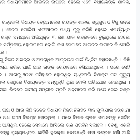
ଜନତା ଦଳର ବିଧାୟକମାନେ ଆଇନର ଉପରେ, ହେଲେ ଏବେ ବିଧାୟକଙ୍କ ଶାଳକ,
ଖରେ ଚାନ୍ଦବାଲି ବିଧାୟକ ବ୍ୟୋମକେଶ ରାୟଙ୍କ ଶାଳକ, ଶ୍ୱଶୁର ଓ ବିଜୁ ଜନତା
 । ଏନେଇ ପୋଲିସ ଏଫଆଇର ମଧ୍ୟ ରୁଜୁ କରିଛି ହେଲେ ଏପର୍ଯ୍ୟନ୍ତ
ସାହୁଙ୍କ ଗସ୍ତ ସମୟରେ ଅଭିଯୁକ୍ତ ୩ ଜଣ ଯାକ ଭଦ୍ରକରେ ବୁଲୁଥିଲେ ହେଲେ
ାୟକଙ୍କ ସର୍ମ୍ପକୀୟ ହୋଇଗଲେ ବୋଲି କଣ ସେମାନେ ଆଇନର ଉପରେ କି ବୋଲି
ାଳ ।
ଆଗରୁ ନିଜର ଅଭଦ୍ର ଓ ଅପରାଧିକ ଆଚ୍ଚରଣ ପାଇଁ ନିନ୍ଦିତ ହୋଇଛନ୍ତି । କିଛି
ପଦସ୍ଥ କରିବା ପାଇଁ ଯାଇ ତାଙ୍କ ଚେୟାରରେ ବସିଯାଇଥିଲେ । ପରେ ସେହି
ଲେ । ଆଗରୁ ୨୦୧୯ ମସିହାରେ ହୋଇଥିବା ଚାନ୍ଦବାଲି ବିଶାକ୍ତ ମଦ ମୃତ୍ୟୁ
ା ସେଥିରେ ବିଧାୟକଙ୍କ ସମ୍ପୃକ୍ତି ଥିଲା ବୋଲି ଅଭିଯୋଗ ହୋଇଥିଲା ।
ନସଭା ଭିତରେ ଜାତୀୟ ସଙ୍ଗୀତ ପ୍ରତି ଅବମାନନା କରି ପରେ ଜେଲ ଦଣ୍ଡ
ାୟ ଓ ଆଉ କିଛି ବିଜେଡି ବିଧାୟକ ନିଜର ହିତାହିତ ଜ୍ଞାନ ଭୁଲିଯାଇ ହଙ୍ଗାମା
ାରେ ଅଧ ଘଂଟା ବିଳମ୍ବ ହୋଇଥିଲା । ପରେ ବିମାନ ଚାଳକ ଏମାନଙ୍କୁ ସେଦିନ
େ ଆସିଥିଲା ହେଲେ ସେମାନେ ଆସିଲେ ତାର ପରଦିନ ସକାଳେ । ତେଣୁ ଏଭଳି
ଙ୍କୁ ମୁଖ୍ୟମନ୍ତ୍ରୀ କାହିଁକି ସୁରକ୍ଷା ଦେଉଛନ୍ତି ତାହା ଭଦ୍ରକ ବାସି ଆଜି