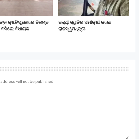
ତଙ୍କ କ୍ଷତିପୂରଣରେ ବିଳମ୍ବ:
ବନ୍ୟା ସ୍ଥିତିର ସମୀକ୍ଷା କଲେ
 ବସିଲେ ବିଧାୟକ
ରାଜସ୍ୱମନ୍ତ୍ରୀ
 address will not be published.