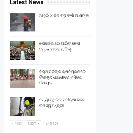
Latest News
ଆହୁରି ୪ ଦିନ ବଡ଼ ବର୍ଷା ଆଶଙ୍କା
ଲୋକସଭାରେ ପାରିତ ହେଲା
ବନ୍ଦେ ମାତରମ୍‌ ବିଲ୍‌
ବିସ୍ଥାପିତଙ୍କ କ୍ଷତିପୂରଣରେ
ବିଳମ୍ବ: ଧାରଣାରେ ବସିଲେ
ବିଧାୟକ
ବନ୍ୟା ସ୍ଥିତିର ସମୀକ୍ଷା କଲେ
ରାଜସ୍ୱମନ୍ତ୍ରୀ
PREV
NEXT
1 of 5,609