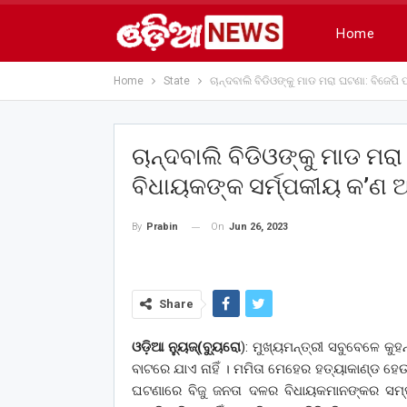
Home
Home
State
ଚାନ୍ଦବାଲି ବିଡିଓଙ୍କୁ ମାଡ ମରା ଘଟଣା: ବିଜେପ
ଚାନ୍ଦବାଲି ବିଡିଓଙ୍କୁ ମାଡ ମର
ବିଧାୟକଙ୍କ ସର୍ମ୍ପକୀୟ କ’
On
Jun 26, 2023
By
Prabin
Share
ଓଡ଼ିଆ ନ୍ୟୁଜ୍(ବ୍ୟୁରୋ
): ମୁଖ୍ୟମନ୍ତ୍ରୀ ସବୁବେଳେ କ
ବାଟରେ ଯାଏ ନାହିଁ । ମମିତା ମେହେର ହତ୍ୟାକାଣ୍ଡ ହେ
ଘଟଣାରେ ବିଜୁ ଜନତା ଦଳର ବିଧାୟକମାନଙ୍କର ସମ୍