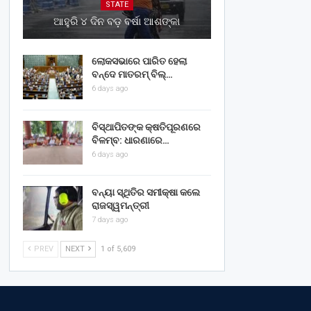
STATE
ଆହୁରି ୪ ଦିନ ବଡ଼ ବର୍ଷା ଆଶଙ୍କା
ଲୋକସଭାରେ ପାରିତ ହେଲା
ବନ୍ଦେ ମାତରମ୍‌ ବିଲ୍‌…
6 days ago
ବିସ୍ଥାପିତଙ୍କ କ୍ଷତିପୂରଣରେ
ବିଳମ୍ବ: ଧାରଣାରେ…
6 days ago
ବନ୍ୟା ସ୍ଥିତିର ସମୀକ୍ଷା କଲେ
ରାଜସ୍ୱମନ୍ତ୍ରୀ
7 days ago
PREV
NEXT
1 of 5,609