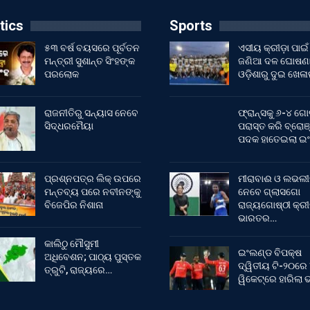
tics
Sports
୫୩ ବର୍ଷ ବୟସରେ ପୂର୍ବତନ
ଏସୀୟ କ୍ରୀଡ଼ା ପାଇଁ
ମନ୍ତ୍ରୀ ସୁଶାନ୍ତ ସିଂହଙ୍କ
ଜଣିଆ ଦଳ ଘୋଷଣା
ପରଲୋକ
ଓଡ଼ିଶାରୁ ଦୁଇ ଖେଳ
ରାଜନୀତିରୁ ସନ୍ୟାସ ନେବେ
ଫ୍ରାନ୍ସକୁ ୬-୪ ଗୋ
ସିଦ୍ଧରମୈୟା
ପରାସ୍ତ କରି ବ୍ରୋଞ
ପଦକ ହାତେଇଲା ଇ
ପ୍ରଶ୍ନପତ୍ର ଲିକ୍ ଉପରେ
ମୀରାବାଈ ଓ ଲଭଲୀ
ମନ୍ତବ୍ୟ ପରେ ନବୀନଙ୍କୁ
ନେବେ ଗ୍ଲାସଗୋ
ବିଜେପିର ନିଶାନା
ରାଜ୍ୟଗୋଷ୍ଠୀ କ୍ର
ଭାରତର…
କାଲିଠୁ ମୌସୁମୀ
ଇଂଲଣ୍ଡ ବିପକ୍ଷ
ଅଧିବେଶନ; ପାଠ୍ୟ ପୁସ୍ତକ
ଦ୍ୱିତୀୟ ଟି-୨୦ରେ
ତ୍ରୁଟି, ରାଜ୍ୟରେ…
ୱିକେଟ୍‌ରେ ହାରିଲା