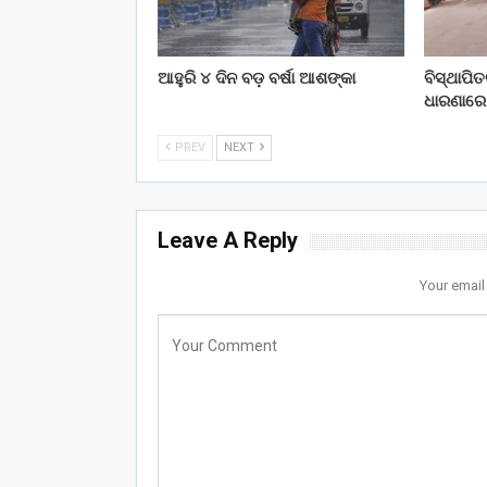
ଆହୁରି ୪ ଦିନ ବଡ଼ ବର୍ଷା ଆଶଙ୍କା
ବିସ୍ଥାପି
ଧାରଣାରେ
PREV
NEXT
Leave A Reply
Your email