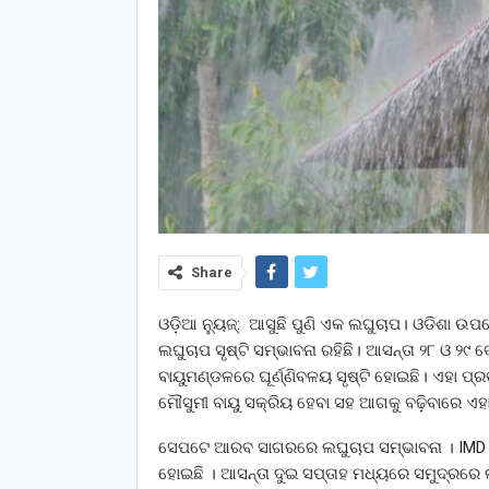
Share
ଓଡ଼ିଆ ନ୍ୟୁଜ୍: ଆସୁଛି ପୁଣି ଏକ ଲଘୁଚାପ। ଓଡିଶା ଉପର
ଲଘୁଚାପ ସୃଷ୍ଟି ସମ୍ଭାବନା ରହିଛି। ଆସନ୍ତା ୨୮ ଓ ୨୯ 
ବାୟୁମଣ୍ଡଳରେ ଘୂର୍ଣ୍ଣିବଳୟ ସୃଷ୍ଟି ହୋଇଛି। ଏହା ପ
ମୌସୁମୀ ବାୟୁ ସକ୍ରିୟ ହେବା ସହ ଆଗକୁ ବଢ଼ିବାରେ ଏହା
ସେପଟେ ଆରବ ସାଗରରେ ଲଘୁଚାପ ସମ୍ଭାବନା । IMD ପକ
ହୋଇଛି । ଆସନ୍ତା ଦୁଇ ସପ୍ତାହ ମଧ୍ୟରେ ସମୁଦ୍ରରେ 