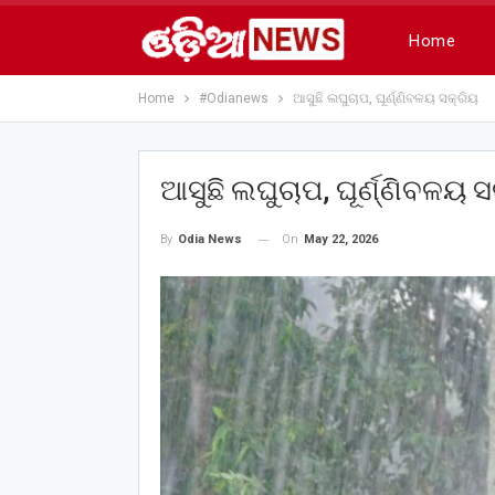
Home
Home
#Odianews
ଆସୁଛି ଲଘୁଚାପ, ଘୂର୍ଣ୍ଣିବଳୟ ସକ୍ରିୟ
ଆସୁଛି ଲଘୁଚାପ, ଘୂର୍ଣ୍ଣିବଳୟ 
On
May 22, 2026
By
Odia News