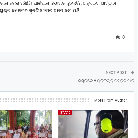
ାଗ ନଜର ରଖିଛି। ପାଣିପାଗ ବିଭାଗର ବୁଲେଟିନ୍ ଅନୁସାରେ ଆଜିଠୁ ୨୮
ଘୁଚାପ କ୍ଷେତ୍ର ସୃଷ୍ଟି ହେବାର ସମ୍ଭାବନା ଅଛି।
0
NEXT POST
ରାସ୍ତାରେ ୨ ଯୁବକଙ୍କୁ ନିସ୍ତୁକ ମାଡ଼
More From Author
STATE