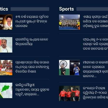
tics
Sports
୫୩ ବର୍ଷ ବୟସରେ ପୂର୍ବତନ
ଏସୀୟ କ୍ରୀଡ଼ା ପାଇଁ
ମନ୍ତ୍ରୀ ସୁଶାନ୍ତ ସିଂହଙ୍କ
ଜଣିଆ ଦଳ ଘୋଷଣା
ପରଲୋକ
ଓଡ଼ିଶାରୁ ଦୁଇ ଖେଳ
ରାଜନୀତିରୁ ସନ୍ୟାସ ନେବେ
ଫ୍ରାନ୍ସକୁ ୬-୪ ଗୋ
ସିଦ୍ଧରମୈୟା
ପରାସ୍ତ କରି ବ୍ରୋଞ
ପଦକ ହାତେଇଲା ଇ
ପ୍ରଶ୍ନପତ୍ର ଲିକ୍ ଉପରେ
ମୀରାବାଈ ଓ ଲଭଲୀ
ମନ୍ତବ୍ୟ ପରେ ନବୀନଙ୍କୁ
ନେବେ ଗ୍ଲାସଗୋ
ବିଜେପିର ନିଶାନା
ରାଜ୍ୟଗୋଷ୍ଠୀ କ୍ର
ଭାରତର…
କାଲିଠୁ ମୌସୁମୀ
ଇଂଲଣ୍ଡ ବିପକ୍ଷ
ଅଧିବେଶନ; ପାଠ୍ୟ ପୁସ୍ତକ
ଦ୍ୱିତୀୟ ଟି-୨୦ରେ
ତ୍ରୁଟି, ରାଜ୍ୟରେ…
ୱିକେଟ୍‌ରେ ହାରିଲା