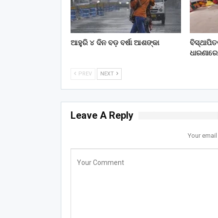
ଆହୁରି ୪ ଦିନ ବଡ଼ ବର୍ଷା ଆଶଙ୍କା
ବିସ୍ଥାପି
ଧାରଣାରେ
PREV
NEXT
Leave A Reply
Your email