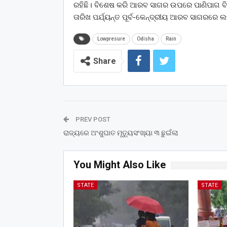
ରହିଛି। ବିଶେଷ କରି ଆରବ ସାଗର ଉପରେ ପାଣିପାଗ ବିଭ
ତାରିଖ ପର୍ଯ୍ୟନ୍ତ ପୂର୍ବ-କେନ୍ଦ୍ରୀୟ ଆରବ ସାଗରରେ ଲ
Lowpresure
Odisha
Rain
Share
PREV POST
ରାଜ୍ୟରେ ଅଂଶୁଘାତ ମୃତ୍ୟୁସଂଖ୍ୟା ୩ ଛୁଇଁଲା
You Might Also Like
STATE
STATE