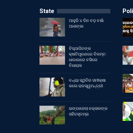
State
Poli
ଆହୁରି ୪ ଦିନ ବଡ଼ ବର୍ଷା
ଆଶଙ୍କା
ବିସ୍ଥାପିତଙ୍କ
କ୍ଷତିପୂରଣରେ ବିଳମ୍ବ:
ଧାରଣାରେ ବସିଲେ
ବିଧାୟକ
ବନ୍ୟା ସ୍ଥିତିର ସମୀକ୍ଷା
କଲେ ରାଜସ୍ୱମନ୍ତ୍ରୀ
ଭଙ୍ଗାହେଲା ନକ୍ସଲଙ୍କ
ସହିଦସ୍ତମ୍ଭ