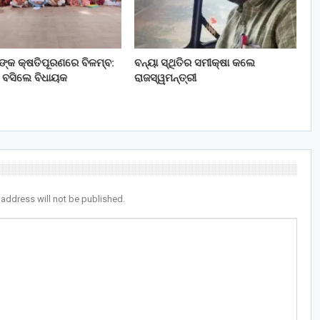
ତଙ୍କ କ୍ଷତିପୂରଣରେ ବିଳମ୍ବ:
ବନ୍ୟା ସ୍ଥିତିର ସମୀକ୍ଷା କଲେ
 ବସିଲେ ବିଧାୟକ
ରାଜସ୍ୱମନ୍ତ୍ରୀ
 address will not be published.