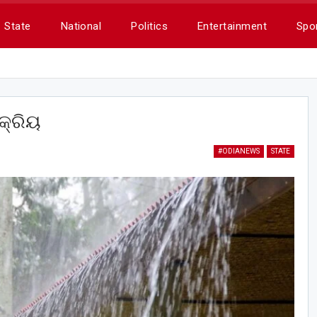
State
National
Politics
Entertainment
Spo
ସକ୍ରିୟ
#ODIANEWS
STATE