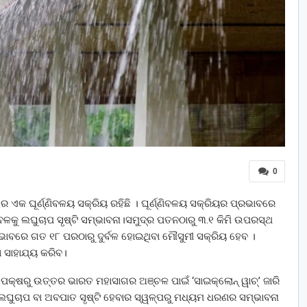
0
େ ଏକ ଘୂର୍ଣ୍ଣିବଳୟ ସକ୍ରିୟ ରହିଛି । ଘୂର୍ଣ୍ଣିବଳୟ ସକ୍ରିୟର ପ୍ରଭାବରେ
ବେଳକୁ ଲଘୁଚାପ ସୃଷ୍ଟି ସମ୍ଭାବନା।ସମୁଦ୍ର ପତନଠାରୁ ୩.୧ କିମି ଉପରସ୍ଥ
୍ରଭାବରେ ଗତ ୧୮ ପରଠାରୁ ଦୁର୍ବଳ ହୋଇଥିବା ମୌସୁମୀ ସକ୍ରିୟ ହେବ ।
 ସାହାଯ୍ୟ କରିବ।
୍ଷରୁ ଉତ୍ତର ଭାରତ ମହାସାଗର ଅଞ୍ଚଳ ପାଇଁ ‘ସାଇକ୍ଲୋନ୍ ୱାଚ୍’ ଜାରି
ଲଘୁଚାପ ବା ଅବପାତ ସୃଷ୍ଟି ହେବାର ସ୍ୱଳ୍ପରୁ ମଧ୍ୟମ ଧରଣର ସମ୍ଭାବନା