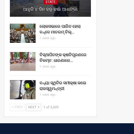
STATE
ଆହୁରି ୪ ଦିନ ବଡ଼ ବର୍ଷା ଆଶଙ୍କା
ଲୋକସଭାରେ ପାରିତ ହେଲା
ବନ୍ଦେ ମାତରମ୍‌ ବିଲ୍‌…
1 week ago
ବିସ୍ଥାପିତଙ୍କ କ୍ଷତିପୂରଣରେ
ବିଳମ୍ବ: ଧାରଣାରେ…
1 week ago
ବନ୍ୟା ସ୍ଥିତିର ସମୀକ୍ଷା କଲେ
ରାଜସ୍ୱମନ୍ତ୍ରୀ
1 week ago
PREV
NEXT
1 of 5,609