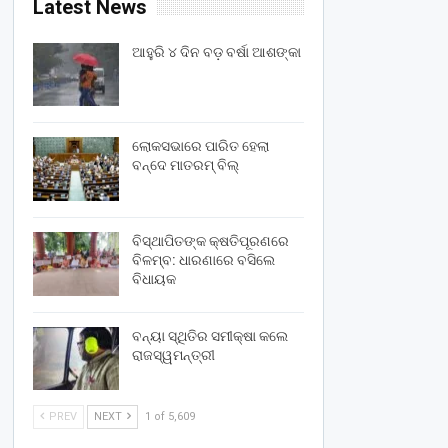
Latest News
ଆହୁରି ୪ ଦିନ ବଡ଼ ବର୍ଷା ଆଶଙ୍କା
ଲୋକସଭାରେ ପାରିତ ହେଲା
ବନ୍ଦେ ମାତରମ୍‌ ବିଲ୍‌
ବିସ୍ଥାପିତଙ୍କ କ୍ଷତିପୂରଣରେ
ବିଳମ୍ବ: ଧାରଣାରେ ବସିଲେ
ବିଧାୟକ
ବନ୍ୟା ସ୍ଥିତିର ସମୀକ୍ଷା କଲେ
ରାଜସ୍ୱମନ୍ତ୍ରୀ
PREV
NEXT
1 of 5,609