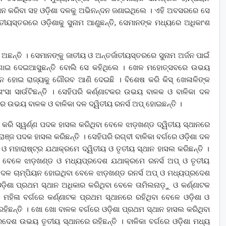
ଦାନ କରିବା ସହ ଓଡ଼ିଶା ଦଳକୁ ଅଭିନନ୍ଦନ ଜଣାଇଥିଲେ । ଏହି ଅବସରରେ ସେ
ାତୀୟସ୍ତରରେ ଓଡ଼ିଶାକୁ ସୁନାମ ଆଣୁଛନ୍ତି, ସେମାନଙ୍କ ମଧ୍ୟରେ ଅଧିକାଂଶ
ଅଛନ୍ତି । ସେମାନଙ୍କୁ ଜାତୀୟ ଓ ଅନ୍ତର୍ଜାତୀୟସ୍ତରରେ ସୁନାମ ଅର୍ଜନ ପାଇଁ
ଗାଇ ଦେଇଆସୁଛନ୍ତି ବୋଲି ସେ କହିଥିଲେ । ଖେଳ ମହୋତ୍ସବରେ ଉଭୟ
ିୟନ ହୋଇ ରାଜ୍ୟକୁ ଗୌରବ ଆଣି ଦେଇଛି । ବିଶେଷ କରି କିସ୍‍ ଖେଳାଳିଙ୍କ
ଶଂସା ସାଉଁଟିଛନ୍ତି । ସେହିପରି କର୍ଣ୍ଣାଟକର ଉଭୟ ବାଳକ ଓ ବାଳିକା ଦଳ
 ଉଭୟ ବାଳକ ଓ ବାଳିକା ଦଳ ଦ୍ୱିତୀୟ ରନର୍ସ ଅପ୍‍ ହୋଇଛନ୍ତି ।
 କରି ସ୍ୱର୍ଣ୍ଣ ପଦକ ହାସଲ କରିଥିବା ବେଳେ ଝାଡ଼ଖଣ୍ଡ ଦ୍ୱିତୀୟ ସ୍ଥାନରେ
ୋଞ୍ଜ ପଦକ ହାସଲ କରିଛନ୍ତି । ସେହିପରି ରଗ୍‍ବୀ ବାଳିକା ବର୍ଗରେ ଓଡ଼ିଶା ଦଳ
 ମହାରାଷ୍ଟ୍ର ଯଥାକ୍ରମେ ଦ୍ୱିତୀୟ ଓ ତୃତୀୟ ସ୍ଥାନ ହାସଲ କରିଛନ୍ତି ।
ିବା ବେଳେ ଝାଡ଼ଖଣ୍ଡ ଓ ମଧ୍ୟପ୍ରଦେଶ ଯଥାକ୍ରମେ ରନର୍ସ ଅପ୍‍ ଓ ତୃତୀୟ
ଶା ଦଳ ଚାମ୍ପିୟନ ହୋଇଥିବା ବେଳେ ଝାଡ଼ଖଣ୍ଡ ରନର୍ସ ଅପ୍‍ ଓ ମଧ୍ୟପ୍ରଦେଶ
 ଓଡ଼ିଶା ପ୍ରଥମ ସ୍ଥାନ ଅଧିକାର କରିଥିବା ବେଳେ ତାମିଲନାଡ଼ୁ ଓ କର୍ଣ୍ଣାଟକ
 ମହିଳା ବର୍ଗରେ କର୍ଣ୍ଣାଟକ ପ୍ରଥମ ସ୍ଥାନରେ ରହିଥିବା ବେଳେ ଓଡ଼ିଶା ଓ
ହିଛନ୍ତି । ଖୋ ଖୋ ବାଳକ ବର୍ଗରେ ଓଡ଼ିଶା ପ୍ରଥମ ସ୍ଥାନ ହାସଲ କରିଥିବା
୍ରଦେଶ ଉଭୟ ତୃତୀୟ ସ୍ଥାନରେ ରହିଛନ୍ତି । ବାଳିକା ବର୍ଗରେ ଓଡ଼ିଶା ମଧ୍ୟ