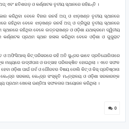
ପ୍‍ ଏବଂ ଛତିଶଗଡ଼ ଓ କର୍ଣ୍ଣାଟକ ତୃତୀୟ ସ୍ଥାନରେ ରହିଛନ୍ତି ।
ାର କରିଥିବା ବେଳେ ବିହାର ରନର୍ସ ଅପ୍‍ ଓ ଝାଡ଼ଖଣ୍ଡ ତୃତୀୟ ସ୍ଥାନରେ
ରେ ରହିଥିବା ବେଳେ ଝାଡ଼ଖଣ୍ଡ ରନର୍ସ ଅପ୍‍ ଓ ତ୍ରିପୁରା ତୃତୀୟ ସ୍ଥାନରେ
ରଥମ ସ୍ଥାନରେ ରହିଥିବା ବେଳେ ଉତ୍ତରାଖଣ୍ଡ ଓ ଓଡ଼ିଶା ଯଥାକ୍ରମେ ଦ୍ୱିତୀୟ
ରେ କର୍ଣ୍ଣାଟକ ପ୍ରଥମ ସ୍ଥାନ ହାସଲ କରିଥିବା ବେଳେ ଓଡ଼ିଶା ଓ ଗୁଜୁରାଟ
ଓ ଅଫିସିଆଲ୍‍ କିଟ୍‍ ପରିସରରେ ରହି ଅତି ସୁନ୍ଦର ଭାବେ ପ୍ରତିଯୋଗିତାରେ
ଙ୍କ ମଧ୍ୟରେ ଉଦ୍ଦୀପନା ଓ ଉତ୍ସାହ ପରିଲକ୍ଷିତ ହୋଇଥିଲା । ଏତେ ସଫଳ
ଓଡ଼ିଶା ପାଇଁ ଗର୍ବ ଓ ଗୌରବର ବିଷୟ ବୋଲି କିଟ୍‍ ଓ କିସ୍‍ ପ୍ରତିଷ୍ଠାତା
 କେନ୍ଦ୍ର ସରକାର, କେନ୍ଦ୍ର ସଂସ୍କୃତି ମନ୍ତ୍ରାଳୟ ଓ ଓଡ଼ିଶା ସରକାରଙ୍କ
୍‍ ମଧ୍ୟ ପ୍ରଥମ ଖେଲୋ ଇଣ୍ଡିଆ ସଫଳତାର ଆୟୋଜନ କରିଥିଲା ।
0