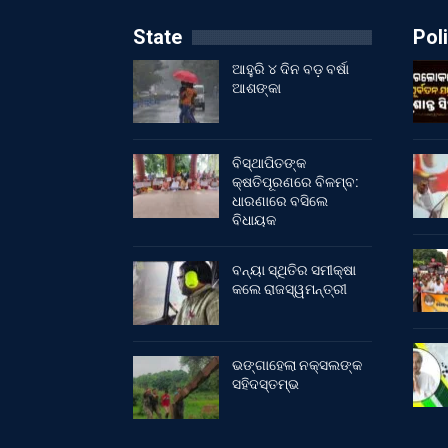
State
Poli
ଆହୁରି ୪ ଦିନ ବଡ଼ ବର୍ଷା
ଆଶଙ୍କା
ବିସ୍ଥାପିତଙ୍କ
କ୍ଷତିପୂରଣରେ ବିଳମ୍ବ:
ଧାରଣାରେ ବସିଲେ
ବିଧାୟକ
ବନ୍ୟା ସ୍ଥିତିର ସମୀକ୍ଷା
କଲେ ରାଜସ୍ୱମନ୍ତ୍ରୀ
ଭଙ୍ଗାହେଲା ନକ୍ସଲଙ୍କ
ସହିଦସ୍ତମ୍ଭ