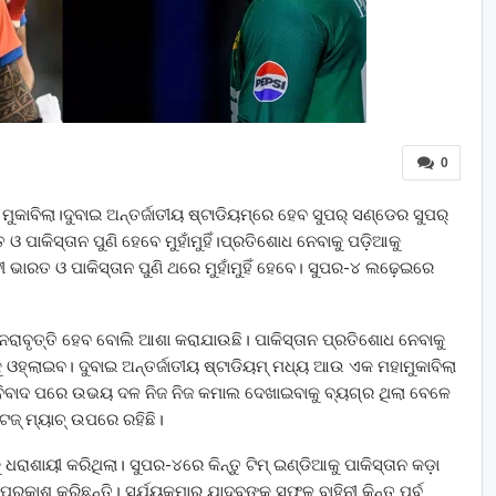
0
 ମୁକାବିଲା।ଦୁବାଇ ଅନ୍ତର୍ଜାତୀୟ ଷ୍ଟାଡିୟମ୍‌ରେ ହେବ ସୁପର୍ ସଣ୍ଡେର ସୁପର୍
ଓ ପାକିସ୍ତାନ ପୁଣି ହେବେ ମୁହାଁମୁହିଁ।ପ୍ରତିଶୋଧ ନେବାକୁ ପଡ଼ିଆକୁ
ବୀ ଭାରତ ଓ ପାକିସ୍ତାନ ପୁଣି ଥରେ ମୁହାଁମୁହିଁ ହେବେ। ସୁପର-୪ ଲଢ଼େଇରେ
ରାବୃତ୍ତି ହେବ ବୋଲି ଆଶା କରାଯାଉଛି। ପାକିସ୍ତାନ ପ୍ରତିଶୋଧ ନେବାକୁ
 ଓହ୍ଲାଇବ। ଦୁବାଇ ଅନ୍ତର୍ଜାତୀୟ ଷ୍ଟାଡିୟମ୍ ମଧ୍ୟ ଆଉ ଏକ ମହାମୁକାବିଲା
ଦ୍ଦନ ବିବାଦ ପରେ ଉଭୟ ଦଳ ନିଜ ନିଜ କମାଲ ଦେଖାଇବାକୁ ବ୍ୟଗ୍ର ଥିଲା ବେଳେ
ଜ୍ ମ୍ୟାଚ୍‌ ଉପରେ ରହିଛି।
 ଧରାଶାୟୀ କରିଥିଲା। ସୁପର-୪ରେ କିନ୍ତୁ ଟିମ୍ ଇଣ୍ଡିଆକୁ ପାକିସ୍ତାନ କଡ଼ା
କାଶ କରିଛନ୍ତି। ସୂର୍ଯ୍ୟକୁମାର ଯାଦବଙ୍କ ସଫଳ ବାହିନୀ କିନ୍ତୁ ପୂର୍ବ