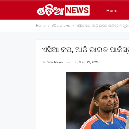
Home
Home
#Odianews
ଏସିଆ କପ, ଆଜି ଭାରତ ପାକିସ୍ତାନ ମୁକା
ଏସିଆ କପ, ଆଜି ଭାରତ ପାକିସ୍ତ
On
Sep 21, 2025
By
Odia News