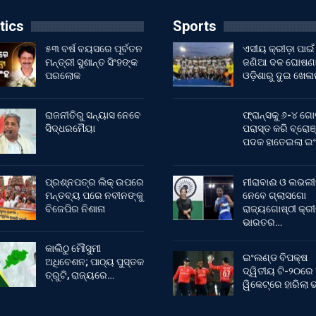
tics
Sports
୫୩ ବର୍ଷ ବୟସରେ ପୂର୍ବତନ
ଏସୀୟ କ୍ରୀଡ଼ା ପାଇଁ
ମନ୍ତ୍ରୀ ସୁଶାନ୍ତ ସିଂହଙ୍କ
ଜଣିଆ ଦଳ ଘୋଷଣା
ପରଲୋକ
ଓଡ଼ିଶାରୁ ଦୁଇ ଖେଳ
ରାଜନୀତିରୁ ସନ୍ୟାସ ନେବେ
ଫ୍ରାନ୍ସକୁ ୬-୪ ଗୋ
ସିଦ୍ଧରମୈୟା
ପରାସ୍ତ କରି ବ୍ରୋଞ
ପଦକ ହାତେଇଲା ଇ
ପ୍ରଶ୍ନପତ୍ର ଲିକ୍ ଉପରେ
ମୀରାବାଈ ଓ ଲଭଲୀ
ମନ୍ତବ୍ୟ ପରେ ନବୀନଙ୍କୁ
ନେବେ ଗ୍ଲାସଗୋ
ବିଜେପିର ନିଶାନା
ରାଜ୍ୟଗୋଷ୍ଠୀ କ୍ର
ଭାରତର…
କାଲିଠୁ ମୌସୁମୀ
ଇଂଲଣ୍ଡ ବିପକ୍ଷ
ଅଧିବେଶନ; ପାଠ୍ୟ ପୁସ୍ତକ
ଦ୍ୱିତୀୟ ଟି-୨୦ରେ
ତ୍ରୁଟି, ରାଜ୍ୟରେ…
ୱିକେଟ୍‌ରେ ହାରିଲା