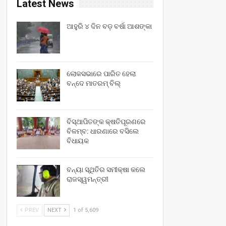
Latest News
ଆହୁରି ୪ ଦିନ ବଡ଼ ବର୍ଷା ଆଶଙ୍କା
ଲୋକସଭାରେ ପାରିତ ହେଲା
ବନ୍ଦେ ମାତରମ୍‌ ବିଲ୍‌
ବିସ୍ଥାପିତଙ୍କ କ୍ଷତିପୂରଣରେ
ବିଳମ୍ବ: ଧାରଣାରେ ବସିଲେ
ବିଧାୟକ
ବନ୍ୟା ସ୍ଥିତିର ସମୀକ୍ଷା କଲେ
ରାଜସ୍ୱମନ୍ତ୍ରୀ
PREV
NEXT
1 of 5,609