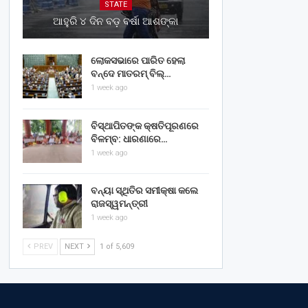
STATE
ଆହୁରି ୪ ଦିନ ବଡ଼ ବର୍ଷା ଆଶଙ୍କା
ଲୋକସଭାରେ ପାରିତ ହେଲା
ବନ୍ଦେ ମାତରମ୍‌ ବିଲ୍‌…
1 week ago
ବିସ୍ଥାପିତଙ୍କ କ୍ଷତିପୂରଣରେ
ବିଳମ୍ବ: ଧାରଣାରେ…
1 week ago
ବନ୍ୟା ସ୍ଥିତିର ସମୀକ୍ଷା କଲେ
ରାଜସ୍ୱମନ୍ତ୍ରୀ
1 week ago
PREV
NEXT
1 of 5,609