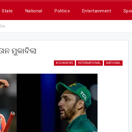
State
National
Politics
Entertainment
Spo
ବିଲା
ାନ ମୁକାବିଲା
#ODIANEWS
INTERNATIONAL
NATIONAL