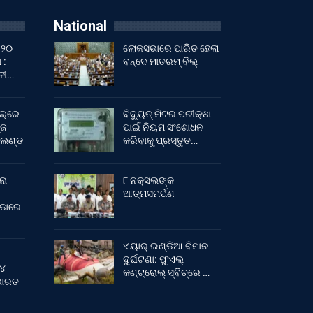
National
 ୨୦
ଲୋକସଭାରେ ପାରିତ ହେଲା
 :
ବନ୍ଦେ ମାତରମ୍‌ ବିଲ୍‌
ାଳୀ…
ଲ୍‌ରେ
ବିଦ୍ୟୁତ୍ ମିଟର ପରୀକ୍ଷା
୍ଜ
ପାଇଁ ନିୟମ ସଂଶୋଧନ
ଂଲଣ୍ଡ
କରିବାକୁ ପ୍ରସ୍ତୁତ…
ନା
୮ ନକ୍ସଲଙ୍କ
ଆତ୍ମସମର୍ପଣ
ୀଡାରେ
ଏୟାର୍ ଇଣ୍ଡିଆ ବିମାନ
ଦୁର୍ଘଟଣା: ଫୁଏଲ୍‌
 ୪
କଣ୍ଟ୍ରୋଲ୍‌ ସ୍ବିଚ୍‌ରେ …
 ଭାରତ