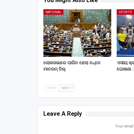
You Might Also Like
NATIONAL
SPORTS
ଲୋକସଭାରେ ପାରିତ ହେଲା ବନ୍ଦେ
ଏସୀୟ କ୍ର
ମାତରମ୍‌ ବିଲ୍‌
ଘୋଷଣା : 
PREV
NEXT
Leave A Reply
Your email