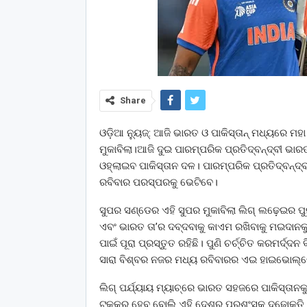
Share
ଓଡ଼ିଆ ନ୍ୟୁଜ୍: ଆଜି ଭାରତ ଓ ପାକିସ୍ତାନ୍ ମଧ୍ୟରେ ମହା
ମୁକାବିଲା।ଆଜି ଦୁଇ ପାରମ୍ପରିକ ପ୍ରତିଦ୍ବନ୍ଦ୍ବୀ ଭାରତ 
ଓହ୍ଲାଇବ ପାକିସ୍ତାନ ଦଳ। ପାରମ୍ପରିକ ପ୍ରତିଦ୍ବନ୍ଦ୍
ରବିବାର ପରସ୍ପରକୁ ଭେଟିବେ।
ସୁପର ସଣ୍ଡେର ଏହି ସୁପର ମୁକାବିଲା ଲିଗ୍ ଲଢ଼େଇର ପୁନ
ଏବଂ ଭାରତ ତା’ର ଦବ୍‌ଦବାକୁ କାଏମ ରଖିବାକୁ ମଇଦାନକୁ
ପାଇଁ ପୂରା ପ୍ରସ୍ତୁତ ରହିଛି। ପୁଣି ଚର୍ଚ୍ଚିତ କରମର୍
ସାରା ବିଶ୍ବର ନଜର ମଧ୍ୟ ରବିବାରର ଏଇ ହାଇଭୋଲ୍‌ଟେ
ଲିଗ୍ ପର୍ଯ୍ୟାୟ ମ୍ୟାଚ୍‌ରେ ଭାରତ ସହଜରେ ପାକିସ୍ତାନକୁ
ଟକ୍କର ହେବ ବୋଲି ଏହି ଦେଶର ପ୍ରଶଂସକ ଦୃଢ଼ୋକ୍ତି ପ୍ର