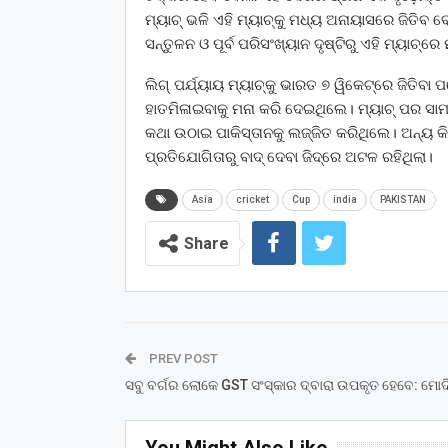
ମ୍ୟାଚ୍‌ ଭଳି ଏହି ମ୍ୟାଚ୍‌କୁ ମଧ୍ୟ ଅନାୟାସରେ ଜିତି
ସନ୍ତୁଳନ ଓ ପୂର୍ବ ପରିସଂଖ୍ୟାନ ଦୃଷ୍ଟିରୁ ଏହି ମ୍ୟାଚ୍‌
ଲିଗ୍ ପର୍ଯ୍ୟାୟ ମ୍ୟାଚ୍‌କୁ ଭାରତ ୭ ୱିକେଟ୍‌ରେ ଜିତି
ହାତମିଳାଇବାକୁ ମନା କରି ଦେଇଥିଲେ। ମ୍ୟାଚ୍ ପର ସାମ୍
କଥା ଉଠାଇ ପାକିସ୍ତାନକୁ ଲଜ୍ଜିତ କରିଥିଲେ। ଅନ୍ୟ କି
ପ୍ରତିଯୋଗିତାରୁ ବାଦ୍ ଦେବା ଜିଦ୍‌ରେ ଅଟଳ ରହିଥିଲା।
Asia
cricket
Cup
india
PAKISTAN
Share
PREV POST
ସବୁ ବର୍ଗର ଲୋକେ GST ସଂସ୍କାର ଦ୍ବାରା ଉପକୃତ ହେବେ: ମୋଦ