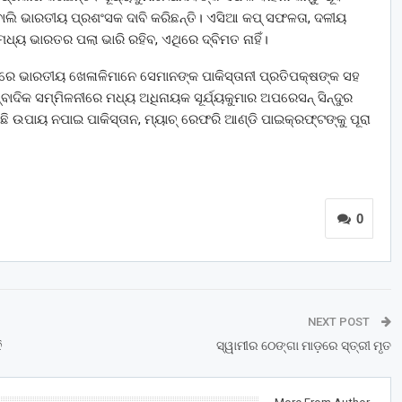
ବ ବୋଲି ଭାରତୀୟ ପ୍ରଶଂସକ ଦାବି କରିଛନ୍ତି। ଏସିଆ କପ୍ ସଫଳତା, ଦଳୀୟ
ରେ ମଧ୍ୟ ଭାରତର ପଲା ଭାରି ରହିବ, ଏଥିରେ ଦ୍ବିମତ ନାହିଁ।
ବା ପରେ ଭାରତୀୟ ଖେଳାଳିମାନେ ସେମାନଙ୍କ ପାକିସ୍ତାନୀ ପ୍ରତିପକ୍ଷଙ୍କ ସହ
ବାଦିକ ସମ୍ମିଳନୀରେ ମଧ୍ୟ ଅଧିନାୟକ ସୂର୍ଯ୍ୟକୁମାର ଅପରେସନ୍ ସିନ୍ଦୁର
ଛି ଉପାୟ ନପାଇ ପାକିସ୍ତାନ, ମ୍ୟାଚ୍ ରେଫରି ଆଣ୍ଡି ପାଇକ୍ରଫ୍ଟଙ୍କୁ ପୂରା
0
NEXT POST
ି
ସ୍ୱାମୀର ଠେଙ୍ଗା ମାଡ଼ରେ ସ୍ତ୍ରୀ ମୃତ