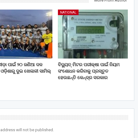
More From Author
NATIONAL
ୀଡ଼ା ପାଇଁ ୨୦ ଜଣିଆ ଦଳ
ବିଦ୍ୟୁତ୍ ମିଟର ପରୀକ୍ଷା ପାଇଁ ନିୟମ
ଓଡ଼ିଶାରୁ ଦୁଇ ଖେଳାଳୀ ସାମିଲ୍
ସଂଶୋଧନ କରିବାକୁ ପ୍ରସ୍ତୁତ
ହେଉଛନ୍ତି କେନ୍ଦ୍ର ସରକାର
 address will not be published.