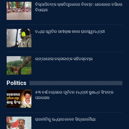
ବିସ୍ଥାପିତଙ୍କ କ୍ଷତିପୂରଣରେ ବିଳମ୍ବ: ଧାରଣାରେ ବସିଲେ
ବିଧାୟକ
ବନ୍ୟା ସ୍ଥିତିର ସମୀକ୍ଷା କଲେ ରାଜସ୍ୱମନ୍ତ୍ରୀ
ଭଙ୍ଗାହେଲା ନକ୍ସଲଙ୍କ ସହିଦସ୍ତମ୍ଭ
Politics
୫୩ ବର୍ଷ ବୟସରେ ପୂର୍ବତନ ମନ୍ତ୍ରୀ ସୁଶାନ୍ତ ସିଂହଙ୍କ
ପରଲୋକ
ରାଜନୀତିରୁ ସନ୍ୟାସ ନେବେ ସିଦ୍ଧରମୈୟା