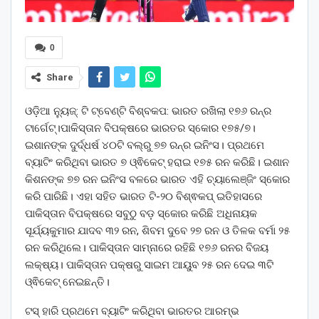
0
Share
ଓଡ଼ିଆ ନ୍ୟୁଜ୍: ଟି ଟ୍ବେଣ୍ଟି ବିଶ୍ବକପ: ଭାରତ ରଖିଲା ୧୭୬ ରନ୍‌ର
ଟାର୍ଗେଟ୍।ପାକିସ୍ତାନ ବିପକ୍ଷରେ ଭାରତର ସ୍କୋର ୧୭୫/୭।
ଇଶାନଙ୍କ ଦୁର୍ଦ୍ଧର୍ଷ ୪୦ଟି ବଲ୍‌ରୁ ୭୭ ରନ୍‌ର ଇନିଂସ। ପ୍ରଥମେ
ବ୍ୟାଟିଂ କରିଥିବା ଭାରତ ୭ ଓ୍ଵିକେଟ୍ ହରାଇ ୧୭୫ ରନ କରିଛି। ଇଶାନ
କିଶନଙ୍କ ୭୭ ରନ ଇନିଂସ ବଳରେ ଭାରତ ଏହି ଚ୍ୟାଲେଞ୍ଜିଂ ସ୍କୋର
କରି ପାରିଛି। ଏହା ସହିତ ଭାରତ ଟି-୨୦ ବିଶ୍ଵକପ୍ ଇତିହାସରେ
ପାକିସ୍ତାନ ବିପକ୍ଷରେ ସବୁଠୁ ବଡ଼ ସ୍କୋର କରିଛି ଅଧିନାୟକ
ସୂର୍ଯ୍ୟକୁମାର ଯାଦବ ୩୨ ରନ, ଶିବମ ଦୁବେ ୨୭ ରନ ଓ ତିଳକ ବର୍ମା ୨୫
ରନ କରିଥିଲେ। ପାକିସ୍ତାନ ସାମ୍ନାରେ ରହିଛି ୧୭୬ ରନର ବିଜୟ
ଲକ୍ଷ୍ୟ। ପାକିସ୍ତାନ ପକ୍ଷରୁ ସାଇମ ଆୟୁବ ୨୫ ରନ ଦେଇ ୩ଟି
ଓ୍ଵିକେଟ୍ ନେଇଛନ୍ତି।
ଟସ୍ ହାରି ପ୍ରଥମେ ବ୍ୟାଟିଂ କରିଥିବା ଭାରତର ଆରମ୍ଭ