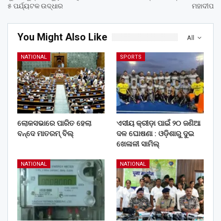
୫ ପର୍ଯ୍ୟଟକ ଉଦ୍ଧାର
ମହାଦୀପ
You Might Also Like
All
NATIONAL
SPORTS
ଲୋକସଭାରେ ପାରିତ ହେଲା
ଏସୀୟ କ୍ରୀଡ଼ା ପାଇଁ ୨୦ ଜଣିଆ
ବନ୍ଦେ ମାତରମ୍‌ ବିଲ୍‌
ଦଳ ଘୋଷଣା : ଓଡ଼ିଶାରୁ ଦୁଇ
ଖେଳାଳୀ ସାମିଲ୍
NATIONAL
NATIONAL