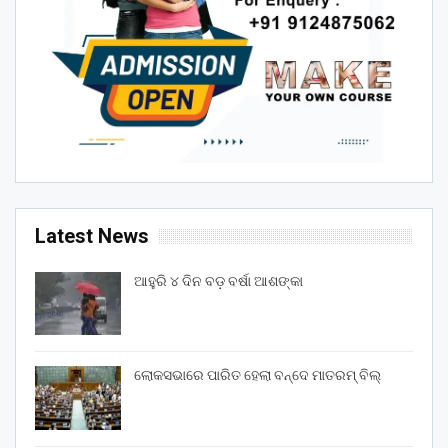
Latest News
ଆହୁରି ୪ ଦିନ ବଡ଼ ବର୍ଷା ଆଶଙ୍କା
ଲୋକସଭାରେ ପାରିତ ହେଲା ବନ୍ଦେ ମାତରମ୍‌ ବିଲ୍‌