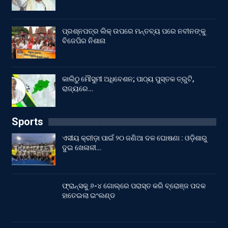
ପ୍ରଶ୍ନପତ୍ର ଲିକ୍ ଉପରେ ମନ୍ତବ୍ୟ ପରେ ନବୀନଙ୍କୁ
ବିଜେପିର ନିଶାନା
କାଲିଠୁ ମୌସୁମୀ ଅଧିବେଶନ; ପାଠ୍ୟ ପୁସ୍ତକ ତ୍ରୁଟି,
ରାଜ୍ୟରେ…
Sports
ଏସୀୟ କ୍ରୀଡ଼ା ପାଇଁ ୨୦ ଜଣିଆ ଦଳ ଘୋଷଣା : ଓଡ଼ିଶାରୁ
ଦୁଇ ଖେଳାଳୀ…
ଫ୍ରାନ୍ସକୁ ୬-୪ ଗୋଲ୍‌ରେ ପରାସ୍ତ କରି ବ୍ରୋଞ୍ଜ ପଦକ
ହାତେଇଲା ଇଂଲଣ୍ଡ