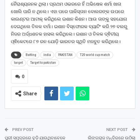
ନୈରାଶ୍ୟଜନକ ଥିଲା। ପ୍ରଥମ ଓଭରରେ ହିଁ ଅଭିଷେକ ଶର୍ମା ଖାତା
ଖୋଲି ପାରି ନ ଥିଲେ। ଏହା ପରେ ପାକିସ୍ତାନ ବୋଲରଙ୍କ ଉପରେ
କାଉଣ୍ଟର ଆଟାକ୍ କରିଥିଲେ ଇଶାନ କିଶନ। ଆଉ ତାଙ୍କୁ ସହଯୋଗ
ଦେଇଥିଲେ ତିଳକ ବର୍ମା। ଇଶାନ ବିସ୍ଫୋରକ ବ୍ୟାଟିଂ କରି ୨୭ ବଲରୁ
ନିଜର ଅର୍ଦ୍ଧଶତକ ହାସଲ କରିଥିଲେ। ଇଶାନ ଓ ତିଳକ ଦ୍ଵିତୀୟ
ଓ୍ଵିକେଟରେ ୮୭ ରନ ଯୋଡ଼ି ଭାରତର ସ୍ଥିତି ମଜବୁତ କରିଥିଲେ।
Batting
india
PAKISTAN
T20 world cup match
target
Target to pakistan
0
Share
PREV POST
NEXT POST
ପୁରୀ ସମୁଦ୍ରରେ ବୁଡ଼ି ଯାଉଥିବାବେଳେ
ଲିଙ୍ଗରାଜ ମନ୍ଦିରରେ ଉଠିଲା