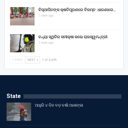
ବିସ୍ଥାପିତଙ୍କ କ୍ଷତିପୂରଣରେ ବିଳମ୍ବ: ଧାରଣାରେ…
1 week ago
ବନ୍ୟା ସ୍ଥିତିର ସମୀକ୍ଷା କଲେ ରାଜସ୍ୱମନ୍ତ୍ରୀ
1 week ago
PREV
NEXT
1 of 5,609
State
ଆହୁରି ୪ ଦିନ ବଡ଼ ବର୍ଷା ଆଶଙ୍କା