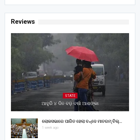
Reviews
STATE
ଆହୁରି ୪ ଦିନ ବଡ଼ ବର୍ଷା ଆଶଙ୍କା
ଲୋକସଭାରେ ପାରିତ ହେଲା ବନ୍ଦେ ମାତରମ୍‌ ବିଲ୍‌…
1 week ago