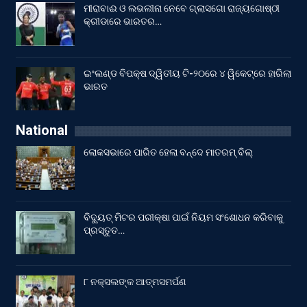
ମୀରାବାଈ ଓ ଲଭଲୀନା ନେବେ ଗ୍ଲାସଗୋ ରାଜ୍ୟଗୋଷ୍ଠୀ
କ୍ରୀଡାରେ ଭାରତର…
ଇଂଲଣ୍ଡ ବିପକ୍ଷ ଦ୍ୱିତୀୟ ଟି-୨୦ରେ ୪ ୱିକେଟ୍‌ରେ ହାରିଲା
ଭାରତ
National
ଲୋକସଭାରେ ପାରିତ ହେଲା ବନ୍ଦେ ମାତରମ୍‌ ବିଲ୍‌
ବିଦ୍ୟୁତ୍ ମିଟର ପରୀକ୍ଷା ପାଇଁ ନିୟମ ସଂଶୋଧନ କରିବାକୁ
ପ୍ରସ୍ତୁତ…
୮ ନକ୍ସଲଙ୍କ ଆତ୍ମସମର୍ପଣ