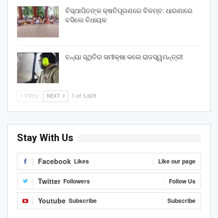
ବିସ୍ଥାପିତଙ୍କ କ୍ଷତିପୂରଣରେ ବିଳମ୍ବ: ଧାରଣାରେ
ବସିଲେ ବିଧାୟକ
ବନ୍ୟା ସ୍ଥିତିର ସମୀକ୍ଷା କଲେ ରାଜସ୍ୱମନ୍ତ୍ରୀ
PREV
NEXT
1 of 5,609
Stay With Us
Facebook
Likes
Like our page
Twitter
Followers
Follow Us
Youtube
Subscribe
Subscribe