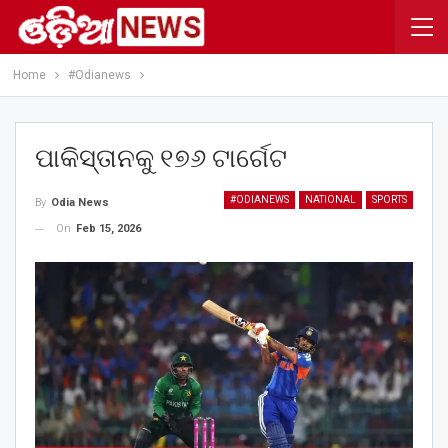
Home
#Odianews
ପାକିସ୍ତାନକୁ ୧୭୬ ଟାର୍ଗେଟ
#ODIANEWS
NATIONAL
SPORTS
By
Odia News
On
Feb 15, 2026