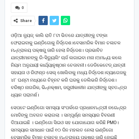
0
Share
ଓଡ଼ିଆ ନ୍ୟୁଜ୍: କାଲି ରାତି ୮ଟା ଭିତରେ ଯାତ୍ରୀଙ୍କୁ ଟଙ୍କା
ଫେରାଇବାକୁ ଇଣ୍ଡିଗୋକୁ ନିର୍ଦ୍ଦେଶ।ବେସାମରିକ ବିମାନ ଚଳାଚଳ
ମନ୍ତ୍ରାଳୟ ପକ୍ଷରୁ ଜାରି ହେଲା ନିର୍ଦ୍ଦେଶ। ପ୍ରଭାବିତ
ଯାତ୍ରୀମାନଙ୍କୁ ରି-ସିଡ୍ୟୁଲିଂ ଚାର୍ଜ ଲଗାଇବା ମନା।ଅମାନ୍ୟ କଲେ
ନିୟମ ଅନୁଯାୟୀ କାର୍ଯ୍ୟାନୁଷ୍ଠାନ ଚେତାବନୀ। ଡେଡିକେଟେଡ୍ ଯାତ୍ରୀ
ସହାୟତା ଓ ରିଫଣ୍ଡ ସେଲ୍ ଖୋଲିବାକୁ ମଧ୍ୟ ନିର୍ଦ୍ଦେଶ।ବ୍ୟାଗେଜକୁ
୪୮ ଘଣ୍ଟା ମଧ୍ୟରେ ଚିହ୍ନଟ କରି ଘରକୁ ଡେଲିଭରି ନିର୍ଦ୍ଦେଶ।
ବରିଷ୍ଠ ନାଗରିକ, ଭିନ୍ନକ୍ଷମ, ଜରୁରୀକାଳୀନ ଯାତ୍ରୀଙ୍କୁ ସ୍ବତନ୍ତ୍ର
ଧ୍ୟାନ ପରାମର୍ଶ।
ସେପଟେ ଇଣ୍ଡିଗୋ ସମସ୍ୟା ସଂପର୍କରେ ପ୍ରଧାନମନ୍ତ୍ରୀ ନରେନ୍ଦ୍ର
ମୋଦିଙ୍କୁ ଅବଗତ କରାଗଲା । ସମ୍ପୂର୍ଣ୍ଣ ସମସ୍ୟାର ବିବରଣୀ
ଦିଆଯାଇଛି । ଇଣ୍ଡିଗୋ ସିଇଓ ସହ ଯୋଗାଯୋଗ କରିଛି PMO।
ସମସ୍ୟାର ସମାଧାନ ପାଇଁ ୧୦ ଦିନ ମହଲତ ନେଲା ଇଣ୍ଡିଗୋ
ବେସାମରିକ ବିମାନ ଚଳାଚଳ ମନ୍ତ୍ରାଳୟ ପକ୍ଷରୁ ଜାରି ହୋଇଛି