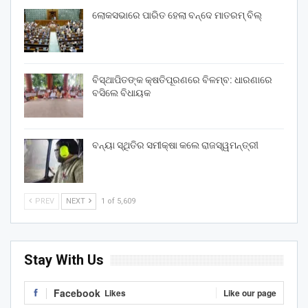
ଲୋକସଭାରେ ପାରିତ ହେଲା ବନ୍ଦେ ମାତରମ୍‌ ବିଲ୍‌
ବିସ୍ଥାପିତଙ୍କ କ୍ଷତିପୂରଣରେ ବିଳମ୍ବ: ଧାରଣାରେ
ବସିଲେ ବିଧାୟକ
ବନ୍ୟା ସ୍ଥିତିର ସମୀକ୍ଷା କଲେ ରାଜସ୍ୱମନ୍ତ୍ରୀ
PREV
NEXT
1 of 5,609
Stay With Us
Facebook
Likes
Like our page