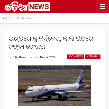
Home
#Odianews
ଇଣ୍ଡିଗୋକୁ ନିର୍ଦ୍ଦେଶ, କାଲି ଭିତରେ
ଟଙ୍କା ଫେରାଅ
#ODIANEWS
NATIONAL
On
Dec 6, 2025
By
Odia News