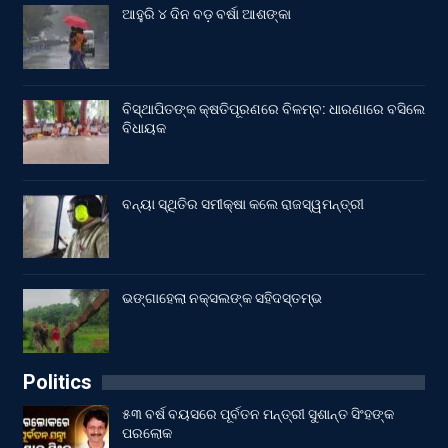
ଆହୁରି ୪ ଦିନ ବଡ଼ ବର୍ଷା ଆଶଙ୍କା
ବିସ୍ଥାପିତଙ୍କ କ୍ଷତିପୂରଣରେ ବିଳମ୍ବ: ଧାରଣାରେ ବସିଲେ
ବିଧାୟକ
ବନ୍ୟା ସ୍ଥିତିର ସମୀକ୍ଷା କଲେ ରାଜସ୍ୱମନ୍ତ୍ରୀ
ଭଙ୍ଗାହେଲା ନକ୍ସଲଙ୍କ ସହିଦସ୍ତମ୍ଭ
Politics
୫୩ ବର୍ଷ ବୟସରେ ପୂର୍ବତନ ମନ୍ତ୍ରୀ ସୁଶାନ୍ତ ସିଂହଙ୍କ
ପରଲୋକ