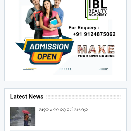
Latest News
ଆହୁରି ୪ ଦିନ ବଡ଼ ବର୍ଷା ଆଶଙ୍କା