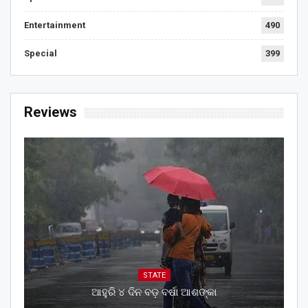
Entertainment
490
Special
399
Reviews
STATE
ଆହୁରି ୪ ଦିନ ବଡ଼ ବର୍ଷା ଆଶଙ୍କା