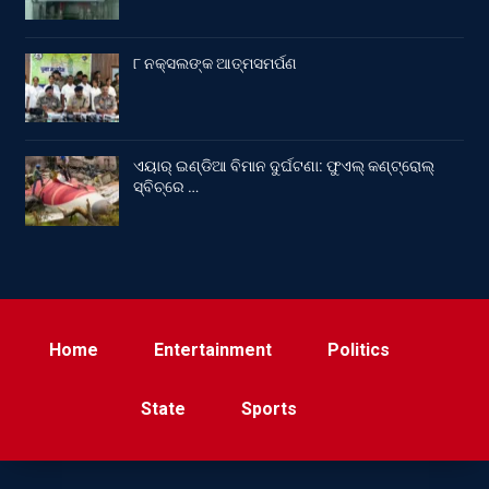
୮ ନକ୍ସଲଙ୍କ ଆତ୍ମସମର୍ପଣ
ଏୟାର୍ ଇଣ୍ଡିଆ ବିମାନ ଦୁର୍ଘଟଣା: ଫୁଏଲ୍‌ କଣ୍ଟ୍ରୋଲ୍‌
ସ୍ବିଚ୍‌ରେ …
Home
Entertainment
Politics
State
Sports