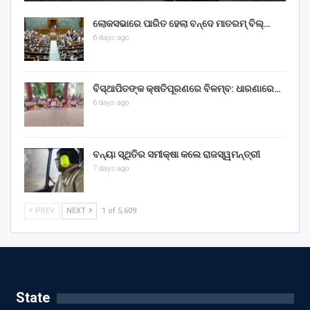
ଲୋକସଭାରେ ପାରିତ ହେଲା ବନ୍ଦେ ମାତରମ୍‌ ବିଲ୍‌…
6 days ago
ବିସ୍ଥାପିତଙ୍କ କ୍ଷତିପୂରଣରେ ବିଳମ୍ବ: ଧାରଣାରେ…
6 days ago
ବନ୍ୟା ସ୍ଥିତିର ସମୀକ୍ଷା କଲେ ରାଜସ୍ୱମନ୍ତ୍ରୀ
7 days ago
PREV
NEXT
1 of 5,609
State