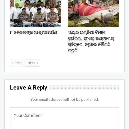
୮ ନକ୍ସଲଙ୍କ ଆତ୍ମସମର୍ପଣ
ଏୟାର୍ ଇଣ୍ଡିଆ ବିମାନ
ଦୁର୍ଘଟଣା: ଫୁଏଲ୍‌ କଣ୍ଟ୍ରୋଲ୍‌
ସ୍ବିଚ୍‌ରେ ନଥିଲେ କୌଣସି
ତ୍ରୁଟି
PREV
NEXT
Leave A Reply
Your email address will not be published.