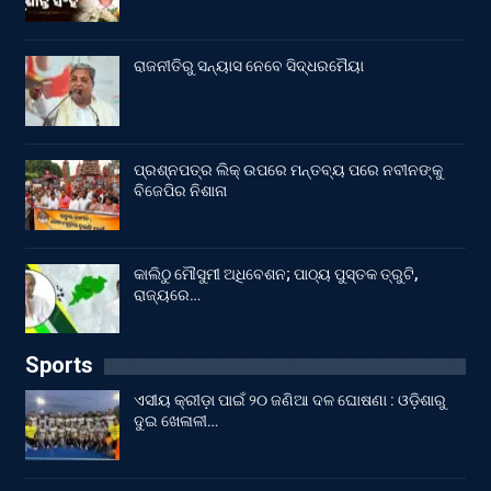
ରାଜନୀତିରୁ ସନ୍ୟାସ ନେବେ ସିଦ୍ଧରମୈୟା
ପ୍ରଶ୍ନପତ୍ର ଲିକ୍ ଉପରେ ମନ୍ତବ୍ୟ ପରେ ନବୀନଙ୍କୁ
ବିଜେପିର ନିଶାନା
କାଲିଠୁ ମୌସୁମୀ ଅଧିବେଶନ; ପାଠ୍ୟ ପୁସ୍ତକ ତ୍ରୁଟି,
ରାଜ୍ୟରେ…
Sports
ଏସୀୟ କ୍ରୀଡ଼ା ପାଇଁ ୨୦ ଜଣିଆ ଦଳ ଘୋଷଣା : ଓଡ଼ିଶାରୁ
ଦୁଇ ଖେଳାଳୀ…