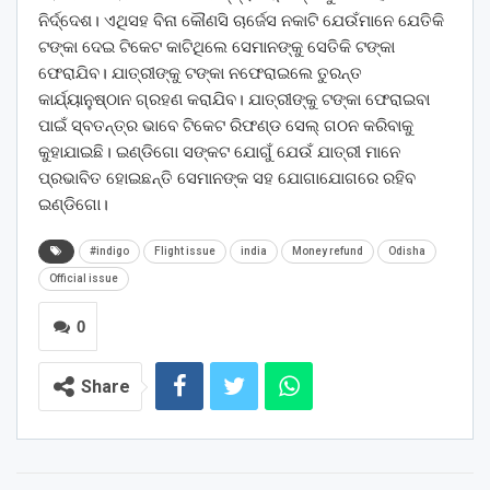
ନିର୍ଦ୍ଦେଶ। ଏଥିସହ ବିନା କୌଣସି ଚାର୍ଜେସ ନକାଟି ଯେଉଁମାନେ ଯେତିକି
ଟଙ୍କା ଦେଇ ଟିକେଟ କାଟିଥିଲେ ସେମାନଙ୍କୁ ସେତିକି ଟଙ୍କା
ଫେରାଯିବ। ଯାତ୍ରୀଙ୍କୁ ଟଙ୍କା ନଫେରାଇଲେ ତୁରନ୍ତ
କାର୍ଯ୍ୟାନୁଷ୍ଠାନ ଗ୍ରହଣ କରାଯିବ। ଯାତ୍ରୀଙ୍କୁ ଟଙ୍କା ଫେରାଇବା
ପାଇଁ ସ୍ବତନ୍ତ୍ର ଭାବେ ଟିକେଟ ରିଫଣ୍ଡ ସେଲ୍ ଗଠନ କରିବାକୁ
କୁହାଯାଇଛି। ଇଣ୍ଡିଗୋ ସଙ୍କଟ ଯୋଗୁଁ ଯେଉଁ ଯାତ୍ରୀ ମାନେ
ପ୍ରଭାବିତ ହୋଇଛନ୍ତି ସେମାନଙ୍କ ସହ ଯୋଗାଯୋଗରେ ରହିବ
ଇଣ୍ଡିଗୋ।
#indigo
Flight issue
india
Money refund
Odisha
Official issue
0
Share