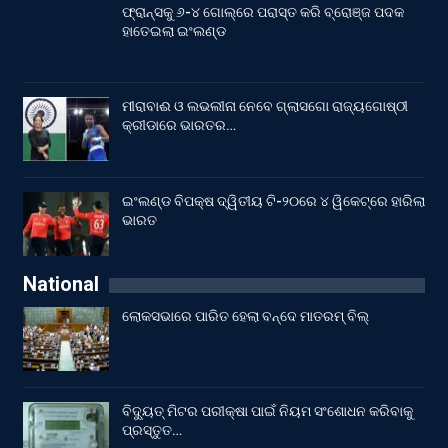
ଫ୍ରାନ୍ସକୁ ୬-୪ ଗୋଲ୍‌ରେ ପରାସ୍ତ କରି ବ୍ରୋଞ୍ଜ ପଦକ
ହାତେଇଲା ଇଂଲଣ୍ଡ
ମୀରାବାଈ ଓ ଲଭଲୀନା ନେବେ ଗ୍ଲାସଗୋ ରାଜ୍ୟଗୋଷ୍ଠୀ
କ୍ରୀଡାରେ ଭାରତର…
ଇଂଲଣ୍ଡ ବିପକ୍ଷ ଦ୍ୱିତୀୟ ଟି-୨୦ରେ ୪ ୱିକେଟ୍‌ରେ ହାରିଲା
ଭାରତ
National
ଲୋକସଭାରେ ପାରିତ ହେଲା ବନ୍ଦେ ମାତରମ୍‌ ବିଲ୍‌
ବିଦ୍ୟୁତ୍ ମିଟର ପରୀକ୍ଷା ପାଇଁ ନିୟମ ସଂଶୋଧନ କରିବାକୁ
ପ୍ରସ୍ତୁତ…