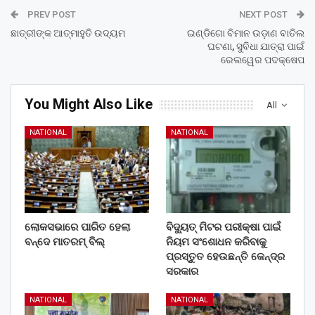
PREV POST
NEXT POST
ଛାତ୍ରୀଙ୍କ ଆତ୍ମାହୁତି ଉଦ୍ୟମ
ଇଣ୍ଡିଗୋ ବିମାନ ଉଡ଼ାଣ ବାତିଲ
ଘଟଣା, ସୁବିଧା ଯାତ୍ରା ପାଇଁ
ରେଲୱେର ପଦକ୍ଷେପ
You Might Also Like
All
NATIONAL
NATIONAL
ଲୋକସଭାରେ ପାରିତ ହେଲା
ବିଦ୍ୟୁତ୍ ମିଟର ପରୀକ୍ଷା ପାଇଁ
ବନ୍ଦେ ମାତରମ୍‌ ବିଲ୍‌
ନିୟମ ସଂଶୋଧନ କରିବାକୁ
ପ୍ରସ୍ତୁତ ହେଉଛନ୍ତି କେନ୍ଦ୍ର
ସରକାର
NATIONAL
NATIONAL