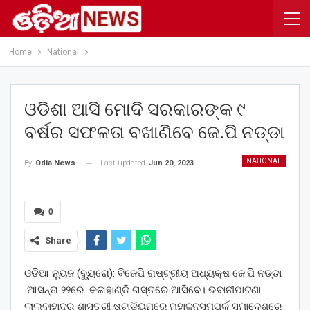
Home
National
ଓଡିଶା ଆସି ମୋଦି ସରକାରଙ୍କ ୯
ବର୍ଷର ସଫଳତା ବଖାଣିବେ ଜେ.ପି ନଡ୍ଡା
NATIONAL
Last updated
Jun 20, 2023
By
Odia News
0
Share
ଓଡିଆ ନ୍ୟୁଜ (ବ୍ୟୁ୍ରୋ): ବିଜେପି ରାଷ୍ଟ୍ରୀୟ ଅଧ୍ୟକ୍ଷ ଜେ.ପି ନଡ୍ଡା
ଆସନ୍ତା ୨୨ରେ କଳାହାଣ୍ଡି ଗସ୍ତରେ ଆସିବେ। ଭବାନୀପାଟଣା
ଲାଲବାହାଦୁର ଶାସ୍ତ୍ରୀ ଷ୍ଟାଡିୟମ୍‌ରେ ମହାଜନସମ୍ପର୍କ ସମାବେଶରେ