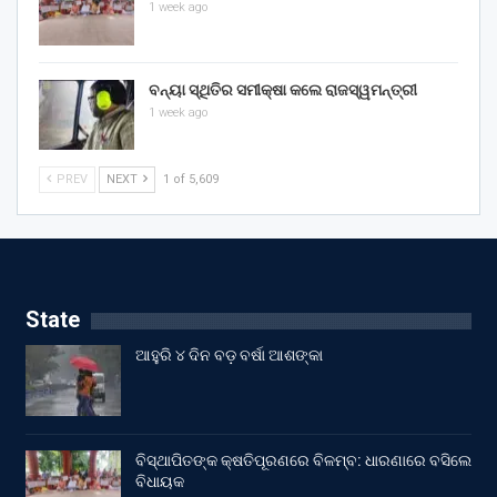
1 week ago
ବନ୍ୟା ସ୍ଥିତିର ସମୀକ୍ଷା କଲେ ରାଜସ୍ୱମନ୍ତ୍ରୀ
1 week ago
PREV
NEXT
1 of 5,609
State
ଆହୁରି ୪ ଦିନ ବଡ଼ ବର୍ଷା ଆଶଙ୍କା
ବିସ୍ଥାପିତଙ୍କ କ୍ଷତିପୂରଣରେ ବିଳମ୍ବ: ଧାରଣାରେ ବସିଲେ
ବିଧାୟକ