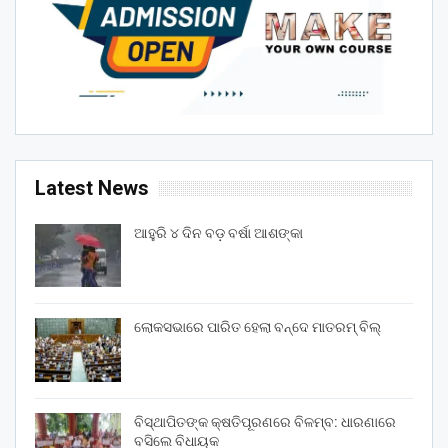
Latest News
ଆହୁରି ୪ ଦିନ ବଡ଼ ବର୍ଷା ଆଶଙ୍କା
ଲୋକସଭାରେ ପାରିତ ହେଲା ବନ୍ଦେ ମାତରମ୍‌ ବିଲ୍‌
ବିସ୍ଥାପିତଙ୍କ କ୍ଷତିପୂରଣରେ ବିଳମ୍ବ: ଧାରଣାରେ
ବସିଲେ ବିଧାୟକ