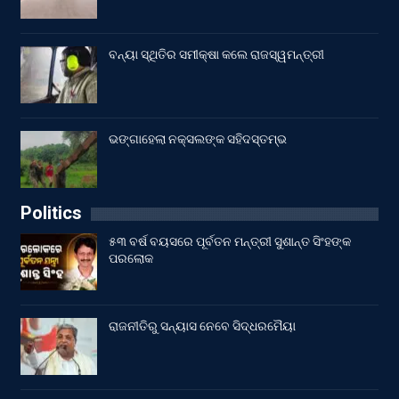
ବନ୍ୟା ସ୍ଥିତିର ସମୀକ୍ଷା କଲେ ରାଜସ୍ୱମନ୍ତ୍ରୀ
ଭଙ୍ଗାହେଲା ନକ୍ସଲଙ୍କ ସହିଦସ୍ତମ୍ଭ
Politics
୫୩ ବର୍ଷ ବୟସରେ ପୂର୍ବତନ ମନ୍ତ୍ରୀ ସୁଶାନ୍ତ ସିଂହଙ୍କ
ପରଲୋକ
ରାଜନୀତିରୁ ସନ୍ୟାସ ନେବେ ସିଦ୍ଧରମୈୟା