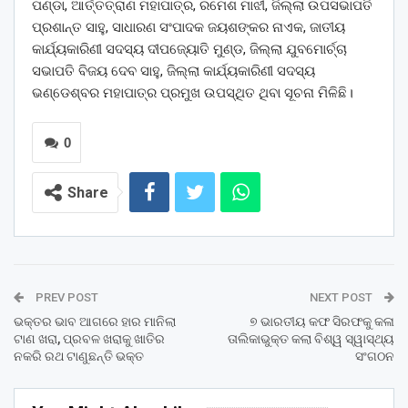
ପଣ୍ଡା, ଆର୍ତ୍ତତ୍ରାଣ ମହାପାତ୍ର, ରମେଶ ମାଝୀ, ଜିଲ୍ଲା ଉପସଭାପତି
ପ୍ରଶାନ୍ତ ସାହୁ, ସାଧାରଣ ସଂପାଦକ ଜୟଶଙ୍କର ନାଏକ, ଜାତୀୟ
କାର୍ଯ୍ୟକାରିଣୀ ସଦସ୍ୟ ଦୀପଜ୍ୟୋତି ମୁଣ୍ଡ, ଜିଲ୍ଲା ଯୁବମୋର୍ଚ୍ଚା
ସଭାପତି ବିଜୟ ଦେବ ସାହୁ, ଜିଲ୍ଲା କାର୍ଯ୍ୟକାରିଣୀ ସଦସ୍ୟ
ଭଣ୍ଡେଶ୍ବର ମହାପାତ୍ର ପ୍ରମୁଖ ଉପସ୍ଥିତ ଥିବା ସୂଚନା ମିଳିଛି।
0
Share
PREV POST
NEXT POST
ଭକ୍ତର ଭାବ ଆଗରେ ହାର ମାନିଲା
୭ ଭାରତୀୟ କଫ ସିରଫକୁ କଳା
ଟାଣ ଖରା, ପ୍ରବଳ ଖରାକୁ ଖାତିର
ତାଲିକାଭୁକ୍ତ କଲା ବିଶ୍ୱ ସ୍ୱାସ୍ଥ୍ୟ
ନକରି ରଥ ଟାଣୁଛନ୍ତି ଭକ୍ତ
ସଂଗଠନ