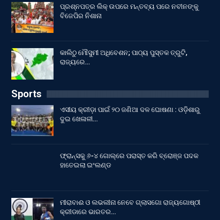
ପ୍ରଶ୍ନପତ୍ର ଲିକ୍ ଉପରେ ମନ୍ତବ୍ୟ ପରେ ନବୀନଙ୍କୁ
ବିଜେପିର ନିଶାନା
କାଲିଠୁ ମୌସୁମୀ ଅଧିବେଶନ; ପାଠ୍ୟ ପୁସ୍ତକ ତ୍ରୁଟି,
ରାଜ୍ୟରେ…
Sports
ଏସୀୟ କ୍ରୀଡ଼ା ପାଇଁ ୨୦ ଜଣିଆ ଦଳ ଘୋଷଣା : ଓଡ଼ିଶାରୁ
ଦୁଇ ଖେଳାଳୀ…
ଫ୍ରାନ୍ସକୁ ୬-୪ ଗୋଲ୍‌ରେ ପରାସ୍ତ କରି ବ୍ରୋଞ୍ଜ ପଦକ
ହାତେଇଲା ଇଂଲଣ୍ଡ
ମୀରାବାଈ ଓ ଲଭଲୀନା ନେବେ ଗ୍ଲାସଗୋ ରାଜ୍ୟଗୋଷ୍ଠୀ
କ୍ରୀଡାରେ ଭାରତର…