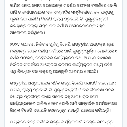
ସାମିଲ ହୋଇ ମୋଦୀ ସରକାରଙ୍କ ୯ ବର୍ଷର ସଫଳତା ବଖାଣିବେ ବୋଲି
ଆଜି ଭବାନୀପାଟଣାରେ ଏକ ସାମ୍ବାଦିକ ସମ୍ମିଳନୀରେ ଦଳ ପକ୍ଷରୁ
ସୂଚନା ଦିଆଯାଇଛି। ବିଜେପି ରାଜ୍ୟ ପ୍ରଭାରୀ ଡି. ପୁରୁନ୍ଦେଶ୍ବରୀ
କଳାହାଣ୍ଡି ଜିଲ୍ଲା ଗସ୍ତ କରି କର୍ମୀ ଓ ସଂଗଠକମାନଙ୍କ ସହିତ
ଆଲୋଚନା କରିଥିଲେ।
୨୦୨୪ ସାଧାରଣ ନିର୍ବାଚନ ପୂର୍ବରୁ ବିଜେପି ରାଷ୍ଟ୍ରୀୟ ଅଧ୍ୟକ୍ଷ ଶ୍ରୀ
ନଡ୍ଡାଙ୍କ ଗସ୍ତ ଦଳୀୟ କର୍ମୀଙ୍କ ପାଇଁ ଗୁରୁତ୍ବପୂର୍ଣ୍ଣ। ମୋଦୀଙ୍କ ୯
ବର୍ଷର ସଫଳତା, ଜନହିତକର କାର୍ଯ୍ୟକ୍ରମ ତଥା ଆସନ୍ତା ସାଧାରଣ
ନିର୍ବାଚନ ସଂପର୍କରେ ଆଲୋଚନା କରିବାର କାର୍ଯ୍ୟକ୍ରମ ମଧ୍ୟ ରହିଛି।
ଏଥି ନିମନ୍ତେ ଦଳ ପକ୍ଷରୁ ପ୍ରସ୍ତୁତି ଆରମ୍ଭ ହୋଇଛି।
ରାଷ୍ଟ୍ରୀୟ ଅଧ୍ୟକ୍ଷଙ୍କ ସହିତ ରାଜ୍ୟ ବିଜେପି ସଭାପତି ମନମୋହନ
ସାମଲ, ରାଜ୍ୟ ପ୍ରଭାରୀ ଡ଼ି. ପୁରୁନ୍ଦେଶ୍ବରୀ ଓ ଭବାନୀପାଟଣା ସଦର
ବିଧାୟକ ପ୍ରଦୀପ୍ତ ନାଏକ ସମେତ ବହୁ ଆଗଧାଡ଼ିର ନେତା
କାର୍ଯ୍ୟକ୍ରମରେ ସାମିଲ ହେବେ ବୋଲି ଆଜି ସାମ୍ବାଦିକ ସମ୍ମିଳନୀରେ
ଜିଲ୍ଲା ବିଜେପି ସଭାପତି ଦେବେନ୍ଦ୍ର ମହାନ୍ତି ପ୍ରକାଶ କରିଛନ୍ତି।
ସାମ୍ବାଦିକ ସମ୍ମିଳନୀରେ ରାଜ୍ୟ କାର୍ଯ୍ୟକାରିଣୀ ସଦସ୍ୟ ଭବେନ୍ଦ୍ର