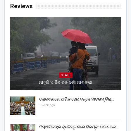
Reviews
STATE
ଆହୁରି ୪ ଦିନ ବଡ଼ ବର୍ଷା ଆଶଙ୍କା
ଲୋକସଭାରେ ପାରିତ ହେଲା ବନ୍ଦେ ମାତରମ୍‌ ବିଲ୍‌…
1 week ago
ବିସ୍ଥାପିତଙ୍କ କ୍ଷତିପୂରଣରେ ବିଳମ୍ବ: ଧାରଣାରେ…