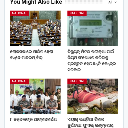
You Might Also Like
All
NATIONAL
NATIONAL
ଲୋକସଭାରେ ପାରିତ ହେଲା
ବିଦ୍ୟୁତ୍ ମିଟର ପରୀକ୍ଷା ପାଇଁ
ବନ୍ଦେ ମାତରମ୍‌ ବିଲ୍‌
ନିୟମ ସଂଶୋଧନ କରିବାକୁ
ପ୍ରସ୍ତୁତ ହେଉଛନ୍ତି କେନ୍ଦ୍ର
ସରକାର
NATIONAL
NATIONAL
୮ ନକ୍ସଲଙ୍କ ଆତ୍ମସମର୍ପଣ
ଏୟାର୍ ଇଣ୍ଡିଆ ବିମାନ
ଦୁର୍ଘଟଣା: ଫୁଏଲ୍‌ କଣ୍ଟ୍ରୋଲ୍‌