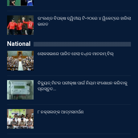
ଇଂଲଣ୍ଡ ବିପକ୍ଷ ଦ୍ୱିତୀୟ ଟି-୨୦ରେ ୪ ୱିକେଟ୍‌ରେ ହାରିଲା
ଭାରତ
National
ଲୋକସଭାରେ ପାରିତ ହେଲା ବନ୍ଦେ ମାତରମ୍‌ ବିଲ୍‌
ବିଦ୍ୟୁତ୍ ମିଟର ପରୀକ୍ଷା ପାଇଁ ନିୟମ ସଂଶୋଧନ କରିବାକୁ
ପ୍ରସ୍ତୁତ…
୮ ନକ୍ସଲଙ୍କ ଆତ୍ମସମର୍ପଣ