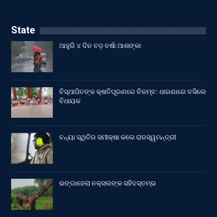
State
ଆହୁରି ୪ ଦିନ ବଡ଼ ବର୍ଷା ଆଶଙ୍କା
ବିସ୍ଥାପିତଙ୍କ କ୍ଷତିପୂରଣରେ ବିଳମ୍ବ: ଧାରଣାରେ ବସିଲେ
ବିଧାୟକ
ବନ୍ୟା ସ୍ଥିତିର ସମୀକ୍ଷା କଲେ ରାଜସ୍ୱମନ୍ତ୍ରୀ
ଭଙ୍ଗାହେଲା ନକ୍ସଲଙ୍କ ସହିଦସ୍ତମ୍ଭ