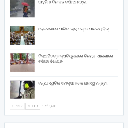
ଆହୁରି ୪ ଦିନ ବଡ଼ ବର୍ଷା ଆଶଙ୍କା
ଲୋକସଭାରେ ପାରିତ ହେଲା ବନ୍ଦେ ମାତରମ୍‌ ବିଲ୍‌
ବିସ୍ଥାପିତଙ୍କ କ୍ଷତିପୂରଣରେ ବିଳମ୍ବ: ଧାରଣାରେ
ବସିଲେ ବିଧାୟକ
ବନ୍ୟା ସ୍ଥିତିର ସମୀକ୍ଷା କଲେ ରାଜସ୍ୱମନ୍ତ୍ରୀ
PREV
NEXT
1 of 5,609