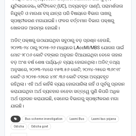
ୟୁଟିଲାଇଜେସନ୍‌ ସର୍ଟିଫିକେଟ୍‌ (UC), ଅବ୍ୟବହୃତ ପାଣ୍ଠି, ପରାମର୍ଶଦାତା
ନିଯୁକ୍ତି ଓ ମାଗଣା ବସ୍‌ ଯାତ୍ରା ପରି ବିଷୟରେ ଵିଭାଗ ପାଖରୁ
ସ୍ପଷ୍ଟୀକରଣ ମଗାଯାଇଛି। ଫଳର ବର୍ତ୍ତମାନ ବିଭାଗ ପକ୍ଷରୁ
ଖୋଳତାଡ ଆରମ୍ଭ ହୋଇଛି।
ଅଡିଟ୍‌ ପକ୍ଷରୁ ଉଠାଯାଇଥିବା ସବୁଠାରୁ ବଡ଼ ପ୍ରଶ୍ନ ହେଉଛି,
୨୦୨୩-୨୪ ଠାରୁ ୨୦୨୫-୨୬ ମଧ୍ୟରେ LAccMI/MBS ଯୋଜନା ପାଇଁ
ମୋଟ ୨୮୦୬ କୋଟି ଟଙ୍କାର ଅନୁଦାନ ଦିଆଯାଇଥିବା ବେଳେ ତାହାର
ବଡ଼ ଅଂଶ ବର୍ଷ ଶେଷ ପର୍ଯ୍ୟନ୍ତ ବ୍ୟୟ ହୋଇନଥିଲା। ଅଡିଟ୍‌ ତଥ୍ୟ
ଅନୁସାରେ, ୨୦୨୩-୨୪ରେ ୧୫୩.୫୬ କୋଟି, ୨୦୨୪-୨୫ରେ ୩୬୯.୧୮
କୋଟି ଓ ୨୦୨୫-୨୬ରେ ୪୭୮.୩୬ କୋଟି ଟଙ୍କା ଅବ୍ୟବହୃତ
ରହିଥିଲା। ଏହି ଅର୍ଥ କାହିଁକି ବ୍ୟୟ ହୋଇପାରିଲା ନାହିଁ ଓ ପୂର୍ବରୁ ପ୍ରଦାନ
କରାଯାଇଥିବା ଅର୍ଥ ବ୍ୟବହାର ନହେବା ସତ୍ତ୍ୱେ ପୁଣି କିପରି ଅଧିକ
ଅର୍ଥ ପ୍ରଦାନ କରାଯାଇଛି, ସେନେଇ ବିଭାଗରୁ ସ୍ପଷ୍ଟୀକରଣ ମଗା
ଯାଇଛି।
Bus scheme investigation
Laxmi Bus
Laxmi bus yojana
Odisha
Odisha govt