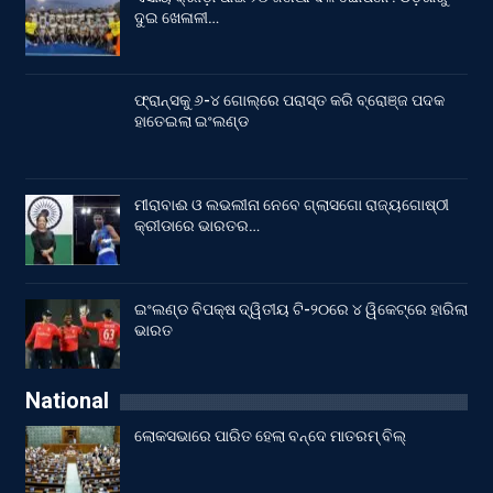
ଦୁଇ ଖେଳାଳୀ…
ଫ୍ରାନ୍ସକୁ ୬-୪ ଗୋଲ୍‌ରେ ପରାସ୍ତ କରି ବ୍ରୋଞ୍ଜ ପଦକ
ହାତେଇଲା ଇଂଲଣ୍ଡ
ମୀରାବାଈ ଓ ଲଭଲୀନା ନେବେ ଗ୍ଲାସଗୋ ରାଜ୍ୟଗୋଷ୍ଠୀ
କ୍ରୀଡାରେ ଭାରତର…
ଇଂଲଣ୍ଡ ବିପକ୍ଷ ଦ୍ୱିତୀୟ ଟି-୨୦ରେ ୪ ୱିକେଟ୍‌ରେ ହାରିଲା
ଭାରତ
National
ଲୋକସଭାରେ ପାରିତ ହେଲା ବନ୍ଦେ ମାତରମ୍‌ ବିଲ୍‌