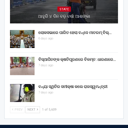
STATE
ଆହୁରି ୪ ଦିନ ବଡ଼ ବର୍ଷା ଆଶଙ୍କା
ଲୋକସଭାରେ ପାରିତ ହେଲା ବନ୍ଦେ ମାତରମ୍‌ ବିଲ୍‌…
6 days ago
ବିସ୍ଥାପିତଙ୍କ କ୍ଷତିପୂରଣରେ ବିଳମ୍ବ: ଧାରଣାରେ…
7 days ago
ବନ୍ୟା ସ୍ଥିତିର ସମୀକ୍ଷା କଲେ ରାଜସ୍ୱମନ୍ତ୍ରୀ
7 days ago
PREV
NEXT
1 of 5,609