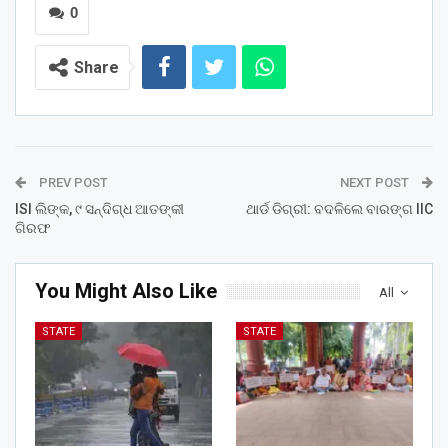
0
Share
PREV POST
NEXT POST
ISI ଲିଙ୍କ, ୯ ସନ୍ଦିଗ୍ଧ ଆତଙ୍କୀ
ଥାର୍ଡ ଡିଗ୍ରୀ: ବଦଳିଲେ ବାରଙ୍ଗ IIC
ଗିରଫ
You Might Also Like
All
STATE
STATE