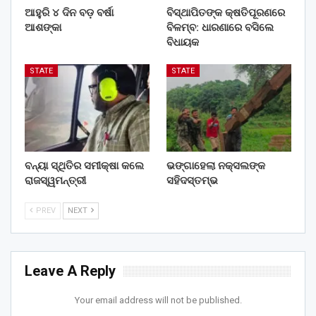
ଆହୁରି ୪ ଦିନ ବଡ଼ ବର୍ଷା
ବିସ୍ଥାପିତଙ୍କ କ୍ଷତିପୂରଣରେ
ଆଶଙ୍କା
ବିଳମ୍ବ: ଧାରଣାରେ ବସିଲେ
ବିଧାୟକ
STATE
STATE
ବନ୍ୟା ସ୍ଥିତିର ସମୀକ୍ଷା କଲେ
ଭଙ୍ଗାହେଲା ନକ୍ସଲଙ୍କ
ରାଜସ୍ୱମନ୍ତ୍ରୀ
ସହିଦସ୍ତମ୍ଭ
PREV
NEXT
Leave A Reply
Your email address will not be published.