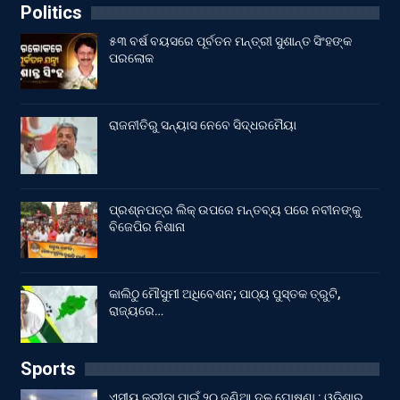
Politics
୫୩ ବର୍ଷ ବୟସରେ ପୂର୍ବତନ ମନ୍ତ୍ରୀ ସୁଶାନ୍ତ ସିଂହଙ୍କ
ପରଲୋକ
ରାଜନୀତିରୁ ସନ୍ୟାସ ନେବେ ସିଦ୍ଧରମୈୟା
ପ୍ରଶ୍ନପତ୍ର ଲିକ୍ ଉପରେ ମନ୍ତବ୍ୟ ପରେ ନବୀନଙ୍କୁ
ବିଜେପିର ନିଶାନା
କାଲିଠୁ ମୌସୁମୀ ଅଧିବେଶନ; ପାଠ୍ୟ ପୁସ୍ତକ ତ୍ରୁଟି,
ରାଜ୍ୟରେ…
Sports
ଏସୀୟ କ୍ରୀଡ଼ା ପାଇଁ ୨୦ ଜଣିଆ ଦଳ ଘୋଷଣା : ଓଡ଼ିଶାରୁ