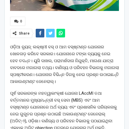
0
Share
ଓଡ଼ିଆ ନ୍ୟୁଜ୍: ଲକ୍ଷ୍ମୀ ବସ୍‌ ଓ ଆମ ବସ୍‌ଷ୍ଟାଣ୍ଡ ଯୋଜନାର
ଖୋଳତାଡ଼ କରିବେ ସରକାର। ଯୋଜନାରେ ଟଙ୍କା ବ୍ୟୟକୁ ନେଇ
ହେବ ତଦନ୍ତ। ୟୁସି ଦାଖଲ, ପରାମର୍ଶଦାତା ନିଯୁକ୍ତି, ମାଗଣା ଯାତ୍ରା
ବାବଦରେ ମଗାଗଲା ତଥ୍ୟ। ବାଣିଜ୍ୟ ଓ ପରିବହନ ବିଭାଗକୁ ମଗାଗଲା
ସ୍ପଷ୍ଟୀକରଣ। ଯୋଜନାର ବିଭିନ୍ନ ଦିଗକୁ ନେଇ ପ୍ରଶ୍ନ ଉଠାଇଛନ୍ତି
ଆକାଉଣ୍ଟାଣ୍ଟ ଜେନେରାଲ୍।
ପୂର୍ଵ ସରକାରଙ୍କ ମହତ୍ୱାକାଂକ୍ଷୀ ଯୋଜନା LAccMI ତଥା
ବର୍ତ୍ତମାନର ମୁଖ୍ୟମନ୍ତ୍ରୀ ବସ୍‌ ସେବା (MBS) ଏବଂ ଆମ
ବସ୍‌ଷ୍ଟାଣ୍ଡ ଯୋଜନାରେ ଅର୍ଥ ବ୍ୟୟ ଏବଂ ପ୍ରଶାସନିକ ପରିଚାଳନାକୁ
ନେଇ ଗୁରୁତର ପ୍ରଶ୍ନ ଉଠାଇଛି ଅକାଉଣ୍ଟାଣ୍ଟ ଜେନେରାଲ୍‌
(ଅଡିଟ୍‌-୨), ଓଡ଼ିଶା। ବାଣିଜ୍ୟ ଓ ପରିବହନ ବିଭାଗକୁ ପଠାଯାଇଥିବା
ଏକାଧିକ ଅଡିଟ୍‌ objection ପତ୍ରରେ ଯୋଜନାର ଅର୍ଥ ମୁକ୍ତି,