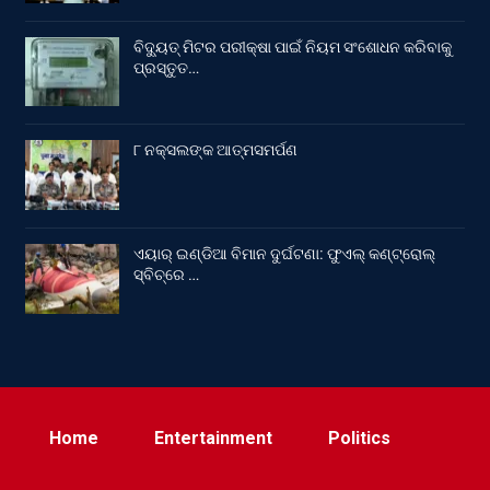
ବିଦ୍ୟୁତ୍ ମିଟର ପରୀକ୍ଷା ପାଇଁ ନିୟମ ସଂଶୋଧନ କରିବାକୁ
ପ୍ରସ୍ତୁତ…
୮ ନକ୍ସଲଙ୍କ ଆତ୍ମସମର୍ପଣ
ଏୟାର୍ ଇଣ୍ଡିଆ ବିମାନ ଦୁର୍ଘଟଣା: ଫୁଏଲ୍‌ କଣ୍ଟ୍ରୋଲ୍‌
ସ୍ବିଚ୍‌ରେ …
Home
Entertainment
Politics