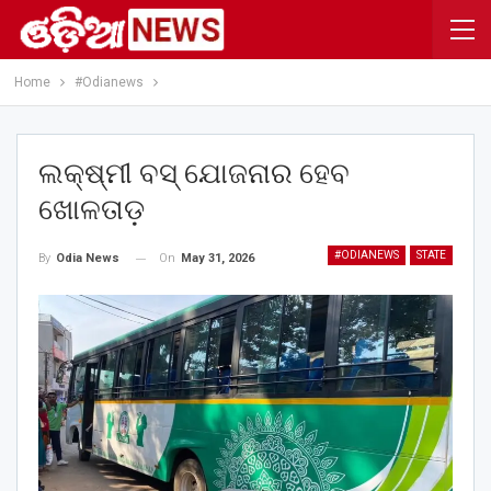
Home
#Odianews
ଲକ୍ଷ୍ମୀ ବସ୍‌ ଯୋଜନାର ହେବ
ଖୋଳତାଡ଼
#ODIANEWS
STATE
On
May 31, 2026
By
Odia News