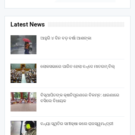
Latest News
ଆହୁରି ୪ ଦିନ ବଡ଼ ବର୍ଷା ଆଶଙ୍କା
ଲୋକସଭାରେ ପାରିତ ହେଲା ବନ୍ଦେ ମାତରମ୍‌ ବିଲ୍‌
ବିସ୍ଥାପିତଙ୍କ କ୍ଷତିପୂରଣରେ ବିଳମ୍ବ: ଧାରଣାରେ
ବସିଲେ ବିଧାୟକ
ବନ୍ୟା ସ୍ଥିତିର ସମୀକ୍ଷା କଲେ ରାଜସ୍ୱମନ୍ତ୍ରୀ