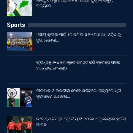
କାଲିଠୁ ମୌସୁମୀ ଅଧିବେଶନ; ପାଠ୍ୟ ପୁସ୍ତକ ତ୍ରୁଟି,
ରାଜ୍ୟରେ…
Sports
ଏସୀୟ କ୍ରୀଡ଼ା ପାଇଁ ୨୦ ଜଣିଆ ଦଳ ଘୋଷଣା : ଓଡ଼ିଶାରୁ
ଦୁଇ ଖେଳାଳୀ…
ଫ୍ରାନ୍ସକୁ ୬-୪ ଗୋଲ୍‌ରେ ପରାସ୍ତ କରି ବ୍ରୋଞ୍ଜ ପଦକ
ହାତେଇଲା ଇଂଲଣ୍ଡ
ମୀରାବାଈ ଓ ଲଭଲୀନା ନେବେ ଗ୍ଲାସଗୋ ରାଜ୍ୟଗୋଷ୍ଠୀ
କ୍ରୀଡାରେ ଭାରତର…
ଇଂଲଣ୍ଡ ବିପକ୍ଷ ଦ୍ୱିତୀୟ ଟି-୨୦ରେ ୪ ୱିକେଟ୍‌ରେ ହାରିଲା
ଭାରତ