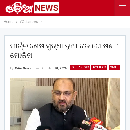
Home
#Odianews
ମାର୍ଚ୍ଚ ଶେଷ ସୁଦ୍ଧା ନୂଆ ଦଳ ଘୋଷଣା:
ମୋକିମ
#ODIANEWS
POLITICS
STATE
On
Jan 10, 2026
By
Odia News