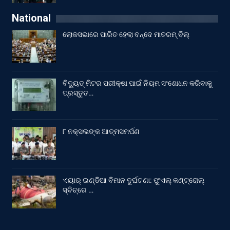
National
ଲୋକସଭାରେ ପାରିତ ହେଲା ବନ୍ଦେ ମାତରମ୍‌ ବିଲ୍‌
ବିଦ୍ୟୁତ୍ ମିଟର ପରୀକ୍ଷା ପାଇଁ ନିୟମ ସଂଶୋଧନ କରିବାକୁ
ପ୍ରସ୍ତୁତ…
୮ ନକ୍ସଲଙ୍କ ଆତ୍ମସମର୍ପଣ
ଏୟାର୍ ଇଣ୍ଡିଆ ବିମାନ ଦୁର୍ଘଟଣା: ଫୁଏଲ୍‌ କଣ୍ଟ୍ରୋଲ୍‌
ସ୍ବିଚ୍‌ରେ …