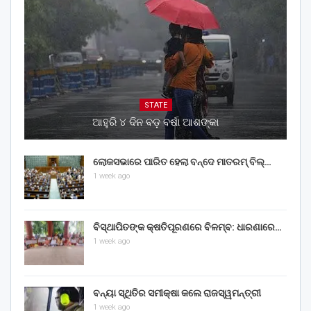
STATE
ଆହୁରି ୪ ଦିନ ବଡ଼ ବର୍ଷା ଆଶଙ୍କା
ଲୋକସଭାରେ ପାରିତ ହେଲା ବନ୍ଦେ ମାତରମ୍‌ ବିଲ୍‌…
1 week ago
ବିସ୍ଥାପିତଙ୍କ କ୍ଷତିପୂରଣରେ ବିଳମ୍ବ: ଧାରଣାରେ…
1 week ago
ବନ୍ୟା ସ୍ଥିତିର ସମୀକ୍ଷା କଲେ ରାଜସ୍ୱମନ୍ତ୍ରୀ
1 week ago