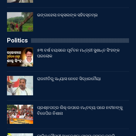
ଭଙ୍ଗାହେଲା ନକ୍ସଲଙ୍କ ସହିଦସ୍ତମ୍ଭ
Politics
୫୩ ବର୍ଷ ବୟସରେ ପୂର୍ବତନ ମନ୍ତ୍ରୀ ସୁଶାନ୍ତ ସିଂହଙ୍କ
ପରଲୋକ
ରାଜନୀତିରୁ ସନ୍ୟାସ ନେବେ ସିଦ୍ଧରମୈୟା
ପ୍ରଶ୍ନପତ୍ର ଲିକ୍ ଉପରେ ମନ୍ତବ୍ୟ ପରେ ନବୀନଙ୍କୁ
ବିଜେପିର ନିଶାନା