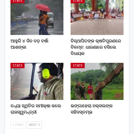
STATE
STATE
ଆହୁରି ୪ ଦିନ ବଡ଼ ବର୍ଷା
ବିସ୍ଥାପିତଙ୍କ କ୍ଷତିପୂରଣରେ
ଆଶଙ୍କା
ବିଳମ୍ବ: ଧାରଣାରେ ବସିଲେ
ବିଧାୟକ
STATE
STATE
ବନ୍ୟା ସ୍ଥିତିର ସମୀକ୍ଷା କଲେ
ଭଙ୍ଗାହେଲା ନକ୍ସଲଙ୍କ
ରାଜସ୍ୱମନ୍ତ୍ରୀ
ସହିଦସ୍ତମ୍ଭ
PREV
NEXT