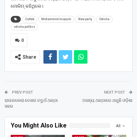
ମୋକିମ୍‌ କହିଥିଲେ।
Cuttak
Mohammed moquim
New party
Odisha
odisha politics
0
Share
PREV POST
NEXT POST
ରାଉରକେଲା ଦେଶର ଚତୁର୍ଥ ଥଣ୍ଡା
ଅସହ୍ୟ ଥଣ୍ଡାରେ ଥରୁଛି ଓଡି଼ଶା
ସହର
You Might Also Like
All