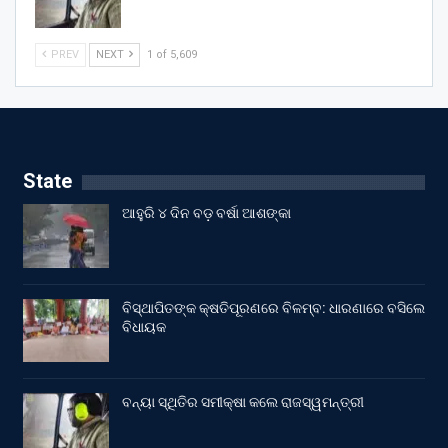
PREV
NEXT
1 of 5,609
State
ଆହୁରି ୪ ଦିନ ବଡ଼ ବର୍ଷା ଆଶଙ୍କା
ବିସ୍ଥାପିତଙ୍କ କ୍ଷତିପୂରଣରେ ବିଳମ୍ବ: ଧାରଣାରେ ବସିଲେ
ବିଧାୟକ
ବନ୍ୟା ସ୍ଥିତିର ସମୀକ୍ଷା କଲେ ରାଜସ୍ୱମନ୍ତ୍ରୀ