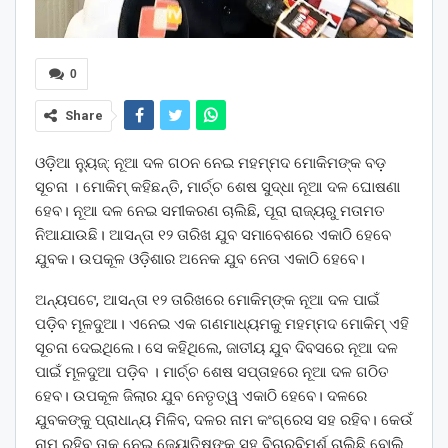
0
Share
ଓଡ଼ିଆ ନ୍ୟୁଜ୍: ନୂଆ ଦଳ ଗଠନ ନେଇ ମହମ୍ମଦ ମୋକିମଙ୍କ ବଡ଼
ସୂଚନା । ମୋକିମ୍‌ କହିଛନ୍ତି, ମାର୍ଚ୍ଚ ଶେଷ ସୁଦ୍ଧା ନୂଆ ଦଳ ଘୋଷଣା
ହେବ। ନୂଆ ଦଳ ନେଇ ସମୀକରଣ ଚାଲିଛି, ପୂରା ରାଜ୍ୟରୁ ମତାମତ
ନିଆଯାଉଛି। ଆସନ୍ତା ୧୨ ତାରିଖ ଯୁବ ସମାବେଶରେ ଏକାଠି ହେବେ
ଯୁବକ। ଉପକୂଳ ଓଡ଼ିଶାର ଅନେକ ଯୁବ ନେତା ଏକାଠି ହେବେ।
ଅନ୍ୟପଟେ, ଆସନ୍ତା ୧୨ ତାରିଖରେ ମୋକିମ୍‌ଙ୍କ ନୂଆ ଦଳ ପାଇଁ
ପଡ଼ିବ ମୂଳଦୁଆ। ଏନେଇ ଏକ ଗଣମାଧ୍ୟମକୁ ମହମ୍ମଦ ମୋକିମ୍‌ ଏହି
ସୂଚନା ଦେଇଥିଲେ। ସେ କହିଥିଲେ, ଜାତୀୟ ଯୁବ ଦିବସରେ ନୂଆ ଦଳ
ପାଇଁ ମୂଳଦୁଆ ପଡ଼ିବ । ମାର୍ଚ୍ଚ ଶେଷ ସପ୍ତାହରେ ନୂଆ ଦଳ ଗଠିତ
ହେବ। ଉପକୂଳ ଜିଲାର ଯୁବ ନେତୃତ୍ୱ ଏକାଠି ହେବେ। ଦଳରେ
ଯୁବକଙ୍କୁ ପ୍ରାଧାନ୍ୟ ମିଳିବ, ଦଳର ନାମ କଂଗ୍ରେସ ସହ ରହିବ। କେଉଁ
ନାମ ରହିବ ତାକୁ ନେଇ ଜ୍ୟୋତିଷଙ୍କ ସହ ବିଚାରବିମର୍ଶ ଚାଲିଛି ବୋଲି