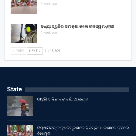
1 week ago
ବନ୍ୟା ସ୍ଥିତିର ସମୀକ୍ଷା କଲେ ରାଜସ୍ୱମନ୍ତ୍ରୀ
1 week ago
PREV
NEXT
1 of 5,609
State
ଆହୁରି ୪ ଦିନ ବଡ଼ ବର୍ଷା ଆଶଙ୍କା
ବିସ୍ଥାପିତଙ୍କ କ୍ଷତିପୂରଣରେ ବିଳମ୍ବ: ଧାରଣାରେ ବସିଲେ
ବିଧାୟକ