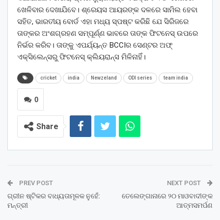
ଖେଳିବାର ଦେଖାଯିବେ। ଶ୍ରେୟସ ଆୟରଙ୍କ ଦଳରେ ସାମିଲ ହେବା
ସହିତ, ଭାରତୀୟ ବୋର୍ଡ ଏହା ମଧ୍ୟ ସ୍ପଷ୍ଟ କରିଛି ଯେ ସିରିଜରେ
ତାଙ୍କର ଅଂଶଗ୍ରହଣ ସମ୍ପୂର୍ଣ୍ଣ ଭାବରେ ତାଙ୍କ ଫିଟନେସ୍ ଉପରେ
ନିର୍ଭର କରିବ। ତାଙ୍କୁ ଏପର୍ଯ୍ୟନ୍ତ BCCIର ସେଣ୍ଟର ଅଫ୍
ଏକ୍ସିଲେନ୍ସରୁ ଫିଟନେସ୍ କ୍ଲିୟରାନ୍ସ ମିଳିନାହିଁ।
cricket
india
Newzeland
ODI series
team india
0
Share
PREV POST
NEXT POST
ଗ୍ରୀନ ଷ୍ଟିକର ବାଧ୍ୟତାମୂଳକ ନୁହେଁ:
ତେଲେଙ୍ଗାନାରେ ୨୦ ମାଓବାଦୀଙ୍କ
ମନ୍ତ୍ରୀ
ଆତ୍ମସମର୍ପଣ