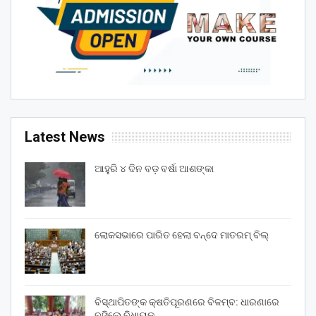
Latest News
ଆହୁରି ୪ ଦିନ ବଡ଼ ବର୍ଷା ଆଶଙ୍କା
ଲୋକସଭାରେ ପାରିତ ହେଲା ବନ୍ଦେ ମାତରମ୍‌ ବିଲ୍‌
ବିସ୍ଥାପିତଙ୍କ କ୍ଷତିପୂରଣରେ ବିଳମ୍ବ: ଧାରଣାରେ
ବସିଲେ ବିଧାୟକ