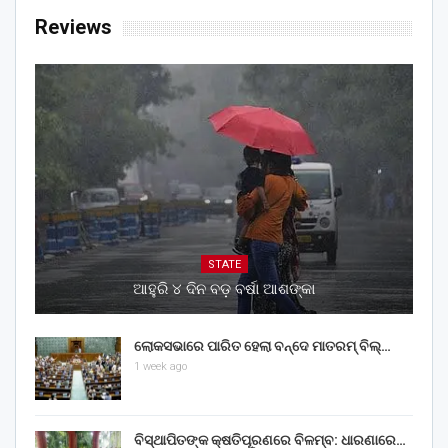
Reviews
STATE
ଆହୁରି ୪ ଦିନ ବଡ଼ ବର୍ଷା ଆଶଙ୍କା
ଲୋକସଭାରେ ପାରିତ ହେଲା ବନ୍ଦେ ମାତରମ୍‌ ବିଲ୍‌…
1 week ago
ବିସ୍ଥାପିତଙ୍କ କ୍ଷତିପୂରଣରେ ବିଳମ୍ବ: ଧାରଣାରେ…