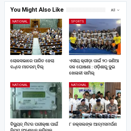
You Might Also Like
All
NATIONAL
SPORTS
ଲୋକସଭାରେ ପାରିତ ହେଲା
ଏସୀୟ କ୍ରୀଡ଼ା ପାଇଁ ୨୦ ଜଣିଆ
ବନ୍ଦେ ମାତରମ୍‌ ବିଲ୍‌
ଦଳ ଘୋଷଣା : ଓଡ଼ିଶାରୁ ଦୁଇ
ଖେଳାଳୀ ସାମିଲ୍
NATIONAL
NATIONAL
ବିଦ୍ୟୁତ୍ ମିଟର ପରୀକ୍ଷା ପାଇଁ
୮ ନକ୍ସଲଙ୍କ ଆତ୍ମସମର୍ପଣ
ନିୟମ ସଂଶୋଧନ କରିବାକୁ