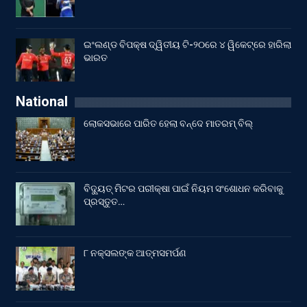
ଇଂଲଣ୍ଡ ବିପକ୍ଷ ଦ୍ୱିତୀୟ ଟି-୨୦ରେ ୪ ୱିକେଟ୍‌ରେ ହାରିଲା
ଭାରତ
National
ଲୋକସଭାରେ ପାରିତ ହେଲା ବନ୍ଦେ ମାତରମ୍‌ ବିଲ୍‌
ବିଦ୍ୟୁତ୍ ମିଟର ପରୀକ୍ଷା ପାଇଁ ନିୟମ ସଂଶୋଧନ କରିବାକୁ
ପ୍ରସ୍ତୁତ…
୮ ନକ୍ସଲଙ୍କ ଆତ୍ମସମର୍ପଣ