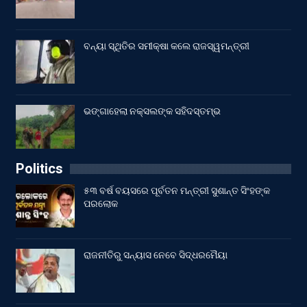
ବନ୍ୟା ସ୍ଥିତିର ସମୀକ୍ଷା କଲେ ରାଜସ୍ୱମନ୍ତ୍ରୀ
ଭଙ୍ଗାହେଲା ନକ୍ସଲଙ୍କ ସହିଦସ୍ତମ୍ଭ
Politics
୫୩ ବର୍ଷ ବୟସରେ ପୂର୍ବତନ ମନ୍ତ୍ରୀ ସୁଶାନ୍ତ ସିଂହଙ୍କ
ପରଲୋକ
ରାଜନୀତିରୁ ସନ୍ୟାସ ନେବେ ସିଦ୍ଧରମୈୟା