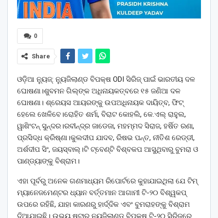
0
Share
ଓଡ଼ିଆ ନ୍ୟୁଜ୍: ନ୍ୟୁଜିଲାଣ୍ଡ ବିପକ୍ଷ ODI ସିରିଜ୍‌ ପାଇଁ ଭାରତୀୟ ଦଳ
ଘୋଷଣା।ଶୁବମନ ଗିଲ୍‌ଙ୍କ ଅଧିନାୟକତ୍ବରେ ୧୫ ଜଣିଆ ଦଳ
ଘୋଷଣା। ଶ୍ରେୟସ ଆୟରଙ୍କୁ ଉପଅଧିନାୟକ ଦାୟିତ୍ବ, ଫିଟ୍‌
ହେଲେ ଖେଳିବେ।ରୋହିତ ଶର୍ମା, ବିରାଟ କୋହଲି, କେ.ଏଲ୍ ରାହୁଲ,
ୱାଶିଂଟନ୍ ସୁନ୍ଦର।ରବୀନ୍ଦ୍ର ଜାଡେଜା, ମହମ୍ମଦ ସିରାଜ, ହର୍ଷିତ ରଣା,
ପ୍ରସିଦ୍ଧ କ୍ରିଷ୍ଣା।କୁଲଦୀପ ଯାଦବ, ରିଷଭ ପନ୍ତ, ନୀତିଶ ରେଡ୍ଡୀ,
ଅର୍ଶଦୀପ ସିଂ, ଜୟସ୍ବାଲ୍।ଟି ଟ୍ବେଣ୍ଟି ବିଶ୍ବକପ ଆସୁଥିବାରୁ ବୁମରା ଓ
ପାଣ୍ଡ୍ୟାଙ୍କୁ ବିଶ୍ରାମ।
ଏହା ପୂର୍ବରୁ ଅନେକ ଗଣମାଧ୍ୟମ ରିପୋର୍ଟରେ କୁହାଯାଇଥିଲା ଯେ ଟିମ୍
ମ୍ୟାନେଜମେଣ୍ଟର ଧ୍ୟାନ ବର୍ତ୍ତମାନ ଆଗାମୀ ଟି-୨୦ ବିଶ୍ୱକପ୍
ଉପରେ ରହିଛି, ଯାହା କାରଣରୁ ହାର୍ଦ୍ଦିକ ଏବଂ ବୁମରାହଙ୍କୁ ବିଶ୍ରାମ
ଦିଆଯାଇଛି। ଉଭୟ ଷ୍ଟାର ନ୍ୟୁଜିଲାଣ୍ଡ ବିପକ୍ଷ ଟି-୨୦ ସିରିଜରେ