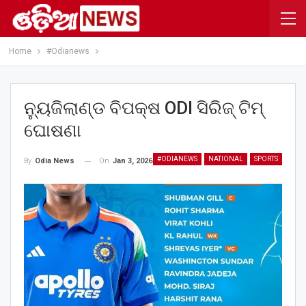
Home
#Odianews
ନ୍ୟୁଜିଲାଣ୍ଡ ବିପକ୍ଷ ODI ସିରିଜ୍‌ ଟିମ୍‌
ଘୋଷଣା
#ODIANEWS
NATIONAL
SPORTS
On
Jan 3, 2026
By
Odia News