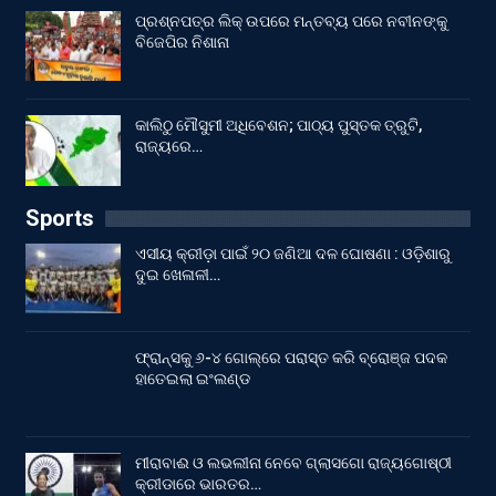
ପ୍ରଶ୍ନପତ୍ର ଲିକ୍ ଉପରେ ମନ୍ତବ୍ୟ ପରେ ନବୀନଙ୍କୁ
ବିଜେପିର ନିଶାନା
କାଲିଠୁ ମୌସୁମୀ ଅଧିବେଶନ; ପାଠ୍ୟ ପୁସ୍ତକ ତ୍ରୁଟି,
ରାଜ୍ୟରେ…
Sports
ଏସୀୟ କ୍ରୀଡ଼ା ପାଇଁ ୨୦ ଜଣିଆ ଦଳ ଘୋଷଣା : ଓଡ଼ିଶାରୁ
ଦୁଇ ଖେଳାଳୀ…
ଫ୍ରାନ୍ସକୁ ୬-୪ ଗୋଲ୍‌ରେ ପରାସ୍ତ କରି ବ୍ରୋଞ୍ଜ ପଦକ
ହାତେଇଲା ଇଂଲଣ୍ଡ
ମୀରାବାଈ ଓ ଲଭଲୀନା ନେବେ ଗ୍ଲାସଗୋ ରାଜ୍ୟଗୋଷ୍ଠୀ
କ୍ରୀଡାରେ ଭାରତର…