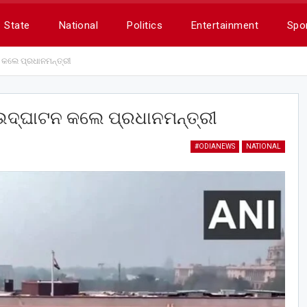
State
National
Politics
Entertainment
Spo
ନ କଲେ ପ୍ରଧାନମନ୍ତ୍ରୀ
 ଉଦ୍‌ଘାଟନ କଲେ ପ୍ରଧାନମନ୍ତ୍ରୀ
#ODIANEWS
NATIONAL