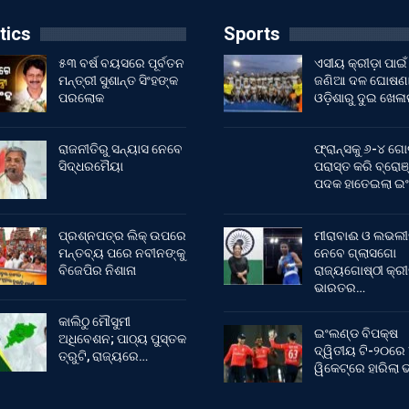
tics
Sports
୫୩ ବର୍ଷ ବୟସରେ ପୂର୍ବତନ
ଏସୀୟ କ୍ରୀଡ଼ା ପାଇଁ
ମନ୍ତ୍ରୀ ସୁଶାନ୍ତ ସିଂହଙ୍କ
ଜଣିଆ ଦଳ ଘୋଷଣା
ପରଲୋକ
ଓଡ଼ିଶାରୁ ଦୁଇ ଖେଳ
ରାଜନୀତିରୁ ସନ୍ୟାସ ନେବେ
ଫ୍ରାନ୍ସକୁ ୬-୪ ଗୋ
ସିଦ୍ଧରମୈୟା
ପରାସ୍ତ କରି ବ୍ରୋଞ
ପଦକ ହାତେଇଲା ଇ
ପ୍ରଶ୍ନପତ୍ର ଲିକ୍ ଉପରେ
ମୀରାବାଈ ଓ ଲଭଲୀ
ମନ୍ତବ୍ୟ ପରେ ନବୀନଙ୍କୁ
ନେବେ ଗ୍ଲାସଗୋ
ବିଜେପିର ନିଶାନା
ରାଜ୍ୟଗୋଷ୍ଠୀ କ୍ର
ଭାରତର…
କାଲିଠୁ ମୌସୁମୀ
ଇଂଲଣ୍ଡ ବିପକ୍ଷ
ଅଧିବେଶନ; ପାଠ୍ୟ ପୁସ୍ତକ
ଦ୍ୱିତୀୟ ଟି-୨୦ରେ
ତ୍ରୁଟି, ରାଜ୍ୟରେ…
ୱିକେଟ୍‌ରେ ହାରିଲା