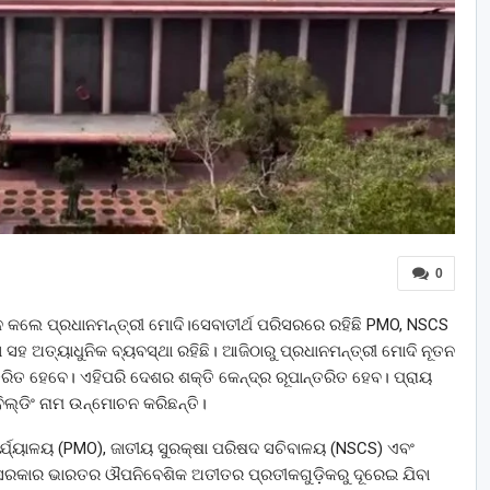
0
ଘାଟନ କଲେ ପ୍ରଧାନମନ୍ତ୍ରୀ ମୋଦି।ସେବାତୀର୍ଥ ପରିସରରେ ରହିଛି PMO, NSCS
ା ସହ ଅତ୍ୟାଧୁନିକ ବ୍ୟବସ୍ଥା ରହିଛି। ଆଜିଠାରୁ ପ୍ରଧାନମନ୍ତ୍ରୀ ମୋଦି ନୂତନ
ାନ୍ତରିତ ହେବେ। ଏହିପରି ଦେଶର ଶକ୍ତି କେନ୍ଦ୍ର ରୂପାନ୍ତରିତ ହେବ। ପ୍ରାୟ
ିଲ୍ଡିଂ ନାମ ଉନ୍ମୋଚନ କରିଛନ୍ତି।
ାର୍ଯ୍ୟାଳୟ (PMO), ଜାତୀୟ ସୁରକ୍ଷା ପରିଷଦ ସଚିବାଳୟ (NSCS) ଏବଂ
ି ସରକାର ଭାରତର ଔପନିବେଶିକ ଅତୀତର ପ୍ରତୀକଗୁଡ଼ିକରୁ ଦୂରେଇ ଯିବା