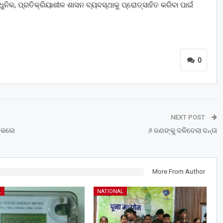
ିକ, ପ୍ରତିକ୍ରିୟାଶୀଳ ଶାସନ ବ୍ୟବସ୍ଥାକୁ ପ୍ରୋତ୍ସାହିତ କରିବା ପାଇଁ
0
NEXT POST
ଭ କଲେ
୬ ଜଣଙ୍କୁ ଦଳିଦେଲା ଦନ୍ତା
More From Author
L
NATIONAL