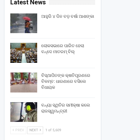
Latest News
ଆହୁରି ୪ ଦିନ ବଡ଼ ବର୍ଷା ଆଶଙ୍କା
ଲୋକସଭାରେ ପାରିତ ହେଲା
ବନ୍ଦେ ମାତରମ୍‌ ବିଲ୍‌
ବିସ୍ଥାପିତଙ୍କ କ୍ଷତିପୂରଣରେ
ବିଳମ୍ବ: ଧାରଣାରେ ବସିଲେ
ବିଧାୟକ
ବନ୍ୟା ସ୍ଥିତିର ସମୀକ୍ଷା କଲେ
ରାଜସ୍ୱମନ୍ତ୍ରୀ
PREV
NEXT
1 of 5,609