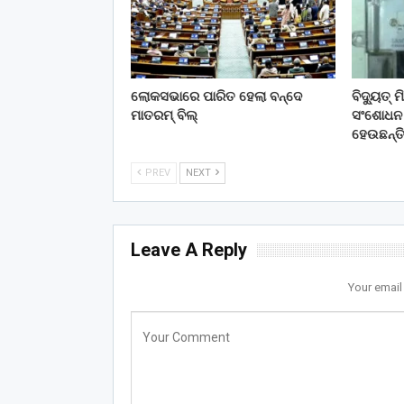
ଲୋକସଭାରେ ପାରିତ ହେଲା ବନ୍ଦେ
ବିଦ୍ୟୁତ୍
ମାତରମ୍‌ ବିଲ୍‌
ସଂଶୋଧନ କ
ହେଉଛନ୍ତ
PREV
NEXT
Leave A Reply
Your email