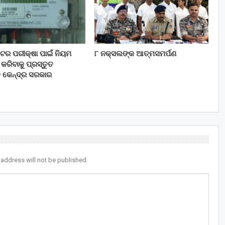
 ମିଟର ପରୀକ୍ଷା ପାଇଁ ନିୟମ
୮ ନକ୍ସଲଙ୍କ ଆତ୍ମସମର୍ପଣ
ରିବାକୁ ପ୍ରସ୍ତୁତ
ି କେନ୍ଦ୍ର ସରକାର
 address will not be published.