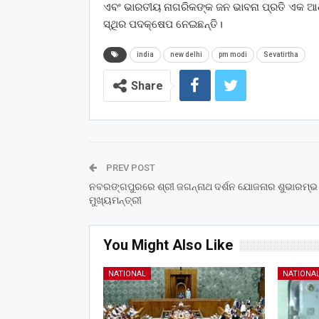
ଏବଂ ଭାରତୀୟ ନାଗରିକଙ୍କ ଜନ ଭାବନା ପ୍ରତି ଏକ ଆଧୁନ
ସ୍ଥିର ପଦକ୍ଷେପ ନେଇଛନ୍ତି।
india
new delhi
pm modi
Sevatirtha
Share
PREV POST
ନବରଙ୍ଗପୁରରେ ଶ୍ରୀ ଜଗନ୍ନାଥ ଦର୍ଶନ ଯୋଜନାର ଶୁଭାରମ୍
ମୁଖ୍ୟମନ୍ତ୍ରୀ
You Might Also Like
NATIONAL
NATIONA