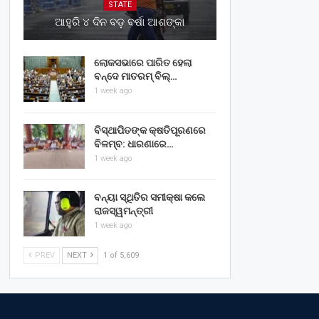
STATE
ଆହୁରି ୪ ଦିନ ବଡ଼ ବର୍ଷା ଆଶଙ୍କା
ଲୋକସଭାରେ ପାରିତ ହେଲା
ବନ୍ଦେ ମାତରମ୍‌ ବିଲ୍‌…
1 week ago
ବିସ୍ଥାପିତଙ୍କ କ୍ଷତିପୂରଣରେ
ବିଳମ୍ବ: ଧାରଣାରେ…
1 week ago
ବନ୍ୟା ସ୍ଥିତିର ସମୀକ୍ଷା କଲେ
ରାଜସ୍ୱମନ୍ତ୍ରୀ
1 week ago
PREV
NEXT
1 of 5,609