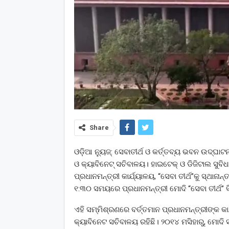
Share
ଓଡ଼ିଆ ନ୍ୟୁଜ୍: ସେବାତୀର୍ଥ ଓ କର୍ତ୍ତବ୍ୟ ଭବନ ଉଦ୍‌
ଓ କ୍ୟାବିନେଟ୍ ସଚିବାଳୟ। ହାଇଟେକ୍ ଓ ଡିଜିଟାଲ ସୁବିଧ
ପ୍ରଧାନମନ୍ତ୍ରୀ କାର୍ଯ୍ୟାଳୟ, “ସେବା ତୀର୍ଥ”କୁ ସ୍ଥାନ
୧:୩୦ ସମୟରେ ପ୍ରଧାନମନ୍ତ୍ରୀ ମୋଦି “ସେବା ତୀର୍ଥ” ବ
ଏହି ସମ୍ମିଶ୍ରଣରେ ବର୍ତ୍ତମାନ ପ୍ରଧାନମନ୍ତ୍ରୀଙ୍କ କ
କ୍ୟାବିନେଟ ସଚିବାଳୟ ରହିଛି। ୨୦୧୪ ମସିହାରୁ, ମୋଦ