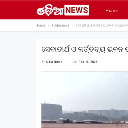
Home
Home
#Odianews
ସେବାତୀର୍ଥ ଓ କର୍ତ୍ତବ୍ୟ ଭବନ ଉଦ୍‌ଘାଟ
ସେବାତୀର୍ଥ ଓ କର୍ତ୍ତବ୍ୟ ଭବନ
On
Feb 13, 2026
By
Odia News