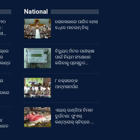
National
 ୨୦
ଲୋକସଭାରେ ପାରିତ ହେଲା
 :
ବନ୍ଦେ ମାତରମ୍‌ ବିଲ୍‌
ାଳୀ…
ଲ୍‌ରେ
ବିଦ୍ୟୁତ୍ ମିଟର ପରୀକ୍ଷା
୍ଜ
ପାଇଁ ନିୟମ ସଂଶୋଧନ
ଂଲଣ୍ଡ
କରିବାକୁ ପ୍ରସ୍ତୁତ…
ନା
୮ ନକ୍ସଲଙ୍କ
ଆତ୍ମସମର୍ପଣ
ୀଡାରେ
ଏୟାର୍ ଇଣ୍ଡିଆ ବିମାନ
ଦୁର୍ଘଟଣା: ଫୁଏଲ୍‌
 ୪
କଣ୍ଟ୍ରୋଲ୍‌ ସ୍ବିଚ୍‌ରେ …
 ଭାରତ