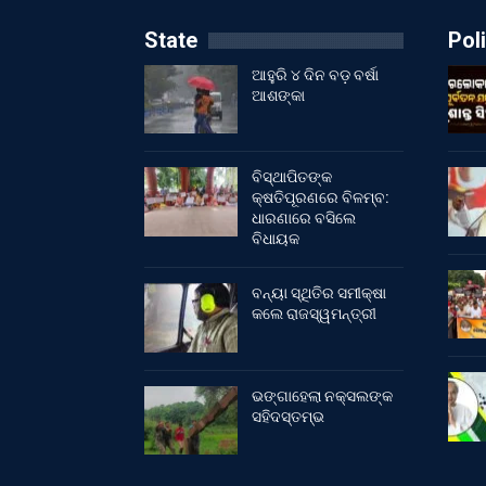
State
Poli
ଆହୁରି ୪ ଦିନ ବଡ଼ ବର୍ଷା
ଆଶଙ୍କା
ବିସ୍ଥାପିତଙ୍କ
କ୍ଷତିପୂରଣରେ ବିଳମ୍ବ:
ଧାରଣାରେ ବସିଲେ
ବିଧାୟକ
ବନ୍ୟା ସ୍ଥିତିର ସମୀକ୍ଷା
କଲେ ରାଜସ୍ୱମନ୍ତ୍ରୀ
ଭଙ୍ଗାହେଲା ନକ୍ସଲଙ୍କ
ସହିଦସ୍ତମ୍ଭ