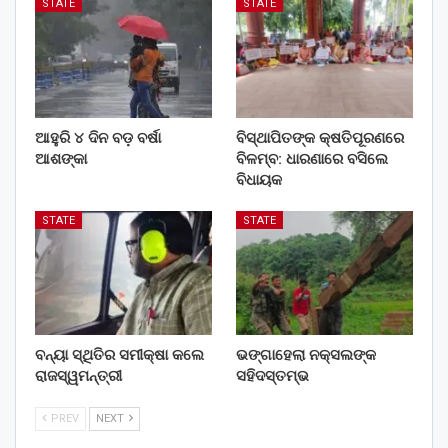
STATE
STATE
ଆହୁରି ୪ ଦିନ ବଡ଼ ବର୍ଷା
ବିସ୍ଥାପିତଙ୍କ କ୍ଷତିପୂରଣରେ
ଆଶଙ୍କା
ବିଳମ୍ବ: ଧାରଣାରେ ବସିଲେ
ବିଧାୟକ
STATE
STATE
ବନ୍ୟା ସ୍ଥିତିର ସମୀକ୍ଷା କଲେ
ଭଙ୍ଗାହେଲା ନକ୍ସଲଙ୍କ
ରାଜସ୍ୱମନ୍ତ୍ରୀ
ସହିଦସ୍ତମ୍ଭ
PREV
NEXT