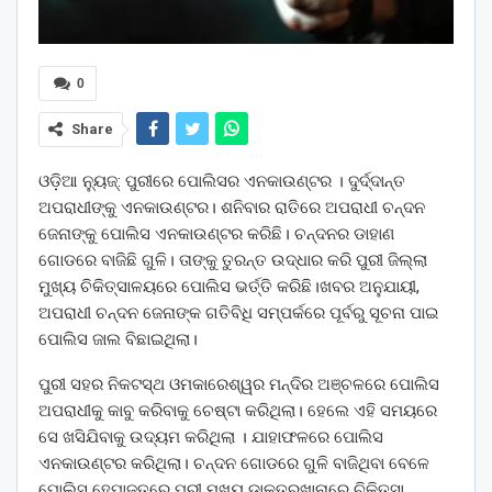
0
Share
ଓଡ଼ିଆ ନ୍ୟୁଜ୍: ପୁରୀରେ ପୋଲିସର ଏନକାଉଣ୍ଟର । ଦୁର୍ଦ୍ଦାନ୍ତ
ଅପରାଧୀଙ୍କୁ ଏନକାଉଣ୍ଟର। ଶନିବାର ରାତିରେ ଅପରାଧୀ ଚନ୍ଦନ
ଜେନାଙ୍କୁ ପୋଲିସ ଏନକାଉଣ୍ଟର କରିଛି। ଚନ୍ଦନର ଡାହାଣ
ଗୋଡରେ ବାଜିଛି ଗୁଳି। ତାଙ୍କୁ ତୁରନ୍ତ ଉଦ୍ଧାର କରି ପୁରୀ ଜିଲ୍ଲା
ମୁଖ୍ୟ ଚିକିତ୍ସାଳୟରେ ପୋଲିସ ଭର୍ତ୍ତି କରିଛି।ଖବର ଅନୁଯାୟୀ,
ଅପରାଧୀ ଚନ୍ଦନ ଜେନାଙ୍କ ଗତିବିଧି ସମ୍ପର୍କରେ ପୂର୍ବରୁ ସୂଚନା ପାଇ
ପୋଲିସ ଜାଲ ବିଛାଇଥିଲା।
ପୁରୀ ସହର ନିକଟସ୍ଥ ଓମକାରେଶ୍ୱର ମନ୍ଦିର ଅଞ୍ଚଳରେ ପୋଲିସ
ଅପରାଧୀକୁ କାବୁ କରିବାକୁ ଚେଷ୍ଟା କରିଥିଲା। ହେଲେ ଏହି ସମୟରେ
ସେ ଖସିଯିବାକୁ ଉଦ୍ୟମ କରିଥିଲା । ଯାହାଫଳରେ ପୋଲିସ
ଏନକାଉଣ୍ଟର କରିଥିଲା। ଚନ୍ଦନ ଗୋଡରେ ଗୁଳି ବାଜିଥିବା ବେଳେ
ପୋଲିସ ହେପାଜତରେ ପୁରୀ ମୁଖ୍ୟ ଡାକ୍ତରଖାନାରେ ଚିକିତ୍ସା