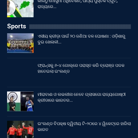
କାଲିଠୁ ମୌସୁମୀ ଅଧିବେଶନ; ପାଠ୍ୟ ପୁସ୍ତକ ତ୍ରୁଟି,
ରାଜ୍ୟରେ…
Sports
ଏସୀୟ କ୍ରୀଡ଼ା ପାଇଁ ୨୦ ଜଣିଆ ଦଳ ଘୋଷଣା : ଓଡ଼ିଶାରୁ
ଦୁଇ ଖେଳାଳୀ…
ଫ୍ରାନ୍ସକୁ ୬-୪ ଗୋଲ୍‌ରେ ପରାସ୍ତ କରି ବ୍ରୋଞ୍ଜ ପଦକ
ହାତେଇଲା ଇଂଲଣ୍ଡ
ମୀରାବାଈ ଓ ଲଭଲୀନା ନେବେ ଗ୍ଲାସଗୋ ରାଜ୍ୟଗୋଷ୍ଠୀ
କ୍ରୀଡାରେ ଭାରତର…
ଇଂଲଣ୍ଡ ବିପକ୍ଷ ଦ୍ୱିତୀୟ ଟି-୨୦ରେ ୪ ୱିକେଟ୍‌ରେ ହାରିଲା
ଭାରତ