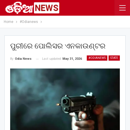
Home
#Odianews
ପୁରୀରେ ପୋଲିସର ଏନକାଉଣ୍ଟର
#ODIANEWS
STATE
Last updated
May 31, 2026
By
Odia News