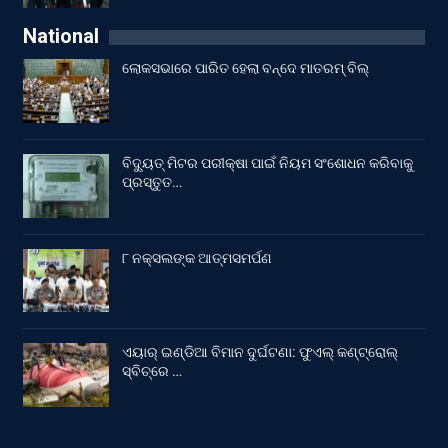
National
ଲୋକସଭାରେ ପାରିତ ହେଲା ବନ୍ଦେ ମାତରମ୍‌ ବିଲ୍‌
ବିଦ୍ୟୁତ୍ ମିଟର ପରୀକ୍ଷା ପାଇଁ ନିୟମ ସଂଶୋଧନ କରିବାକୁ
ପ୍ରସ୍ତୁତ…
୮ ନକ୍ସଲଙ୍କ ଆତ୍ମସମର୍ପଣ
ଏୟାର୍ ଇଣ୍ଡିଆ ବିମାନ ଦୁର୍ଘଟଣା: ଫୁଏଲ୍‌ କଣ୍ଟ୍ରୋଲ୍‌
ସ୍ବିଚ୍‌ରେ …