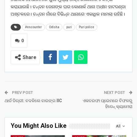
କରାଯାଉଛି। ଚନ୍ଦନ ଜେନାଙ୍କ ଘର କୋଣାର୍କ ଥାନା ଅଧୀନ ହାଟଦଣ୍ଡା
ଅଞ୍ଚଳରେ। ଚନ୍ଦନ ନାଁରେ ବିଭିନ୍ନ ଥାନାରେ ଏକାଧିକ ମାମଲା ରହିଛି।
#encounter
Odisha
puri
Puri police
0
Share
PREV POST
NEXT POST
ଥାର୍ଡ ଡିଗ୍ରୀ: ବଦଳିଲେ ବାରଙ୍ଗ IIC
ଏକତରଫା ପ୍ରେମରେ ବିଫଳରୁ
ହିଡେନ୍ କ୍ୟାମେରା
You Might Also Like
All