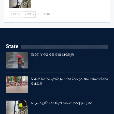
PREV
NEXT
1 of 5,609
State
ଆହୁରି ୪ ଦିନ ବଡ଼ ବର୍ଷା ଆଶଙ୍କା
ବିସ୍ଥାପିତଙ୍କ କ୍ଷତିପୂରଣରେ ବିଳମ୍ବ: ଧାରଣାରେ ବସିଲେ
ବିଧାୟକ
ବନ୍ୟା ସ୍ଥିତିର ସମୀକ୍ଷା କଲେ ରାଜସ୍ୱମନ୍ତ୍ରୀ