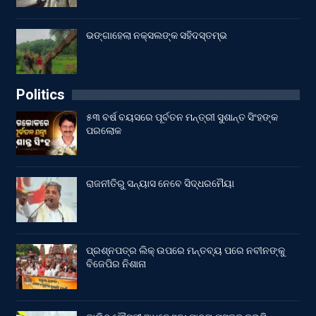
ଭଙ୍ଗାହେଲା ନକ୍ସଲଙ୍କ ସହିଦସ୍ତମ୍ଭ
Politics
୫୩ ବର୍ଷ ବୟସରେ ପୂର୍ବତନ ମନ୍ତ୍ରୀ ସୁଶାନ୍ତ ସିଂହଙ୍କ
ପରଲୋକ
ରାଜନୀତିରୁ ସନ୍ୟାସ ନେବେ ସିଦ୍ଧରମୈୟା
ପ୍ରଶ୍ନପତ୍ର ଲିକ୍ ଉପରେ ମନ୍ତବ୍ୟ ପରେ ନବୀନଙ୍କୁ
ବିଜେପିର ନିଶାନା