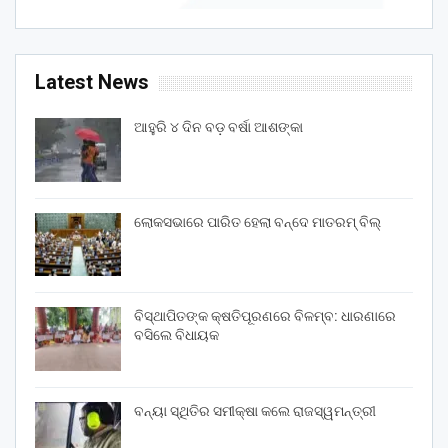
Latest News
ଆହୁରି ୪ ଦିନ ବଡ଼ ବର୍ଷା ଆଶଙ୍କା
ଲୋକସଭାରେ ପାରିତ ହେଲା ବନ୍ଦେ ମାତରମ୍‌ ବିଲ୍‌
ବିସ୍ଥାପିତଙ୍କ କ୍ଷତିପୂରଣରେ ବିଳମ୍ବ: ଧାରଣାରେ
ବସିଲେ ବିଧାୟକ
ବନ୍ୟା ସ୍ଥିତିର ସମୀକ୍ଷା କଲେ ରାଜସ୍ୱମନ୍ତ୍ରୀ