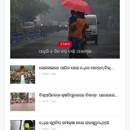
STATE
ଆହୁରି ୪ ଦିନ ବଡ଼ ବର୍ଷା ଆଶଙ୍କା
ଲୋକସଭାରେ ପାରିତ ହେଲା ବନ୍ଦେ ମାତରମ୍‌ ବିଲ୍‌…
2 weeks ago
ବିସ୍ଥାପିତଙ୍କ କ୍ଷତିପୂରଣରେ ବିଳମ୍ବ: ଧାରଣାରେ…
2 weeks ago
ବନ୍ୟା ସ୍ଥିତିର ସମୀକ୍ଷା କଲେ ରାଜସ୍ୱମନ୍ତ୍ରୀ
2 weeks ago