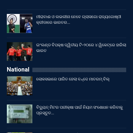
ମୀରାବାଈ ଓ ଲଭଲୀନା ନେବେ ଗ୍ଲାସଗୋ ରାଜ୍ୟଗୋଷ୍ଠୀ
କ୍ରୀଡାରେ ଭାରତର…
ଇଂଲଣ୍ଡ ବିପକ୍ଷ ଦ୍ୱିତୀୟ ଟି-୨୦ରେ ୪ ୱିକେଟ୍‌ରେ ହାରିଲା
ଭାରତ
National
ଲୋକସଭାରେ ପାରିତ ହେଲା ବନ୍ଦେ ମାତରମ୍‌ ବିଲ୍‌
ବିଦ୍ୟୁତ୍ ମିଟର ପରୀକ୍ଷା ପାଇଁ ନିୟମ ସଂଶୋଧନ କରିବାକୁ
ପ୍ରସ୍ତୁତ…