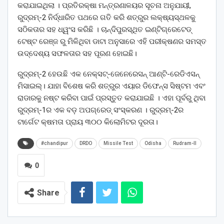
କରାଯାଇଥିଲା । ପ୍ରତିରକ୍ଷା ମନ୍ତ୍ରଣାଳୟର ସୂଚନା ଅନୁଯାୟୀ,
ରୁଦ୍ରମ୍-2 ନିର୍ଦ୍ଧାରିତ ପଥରେ ଗତି କରି ଶତ୍ରୁର ଲକ୍ଷ୍ୟସ୍ଥଳକୁ
ସଠିକତାର ସହ ଧ୍ୱଂସ କରିଛି । ଚାନ୍ଦିପୁରସ୍ଥିତ ଇଣ୍ଟିଗ୍ରେଟେଡ୍
ଟେଷ୍ଟ ରେଞ୍ଜ ରୁ ମିଳିଥିବା ଡାଟା ଅନୁସାରେ ଏହି ପରୀକ୍ଷଣର ସମସ୍ତ
ଉଦ୍ଦେଶ୍ୟ ସଫଳତାର ସହ ପୂରଣ ହୋଇଛି।
ରୁଦ୍ରମ୍-2 ହେଉଛି ଏକ ନେକ୍ସଟ୍-ଜେନେରେସନ୍ ଆଣ୍ଟି-ରେଡିଏସନ୍
ମିସାଇଲ୍। ଯାହା ବିଶେଷ କରି ଶତ୍ରୁର ଏୟାର ଡିଫେନ୍ସ ସିଷ୍ଟମ ଏବଂ
ରାଡାରକୁ ନଷ୍ଟ କରିବା ପାଇଁ ପ୍ରସ୍ତୁତ କରାଯାଇଛି । ଏହା ପୂର୍ବରୁ ଥିବା
ରୁଦ୍ରମ୍-1ର ଏକ ବଡ଼ ଅପଗ୍ରେଡ୍ ସଂସ୍କରଣ । ରୁଦ୍ରମ୍-2ର
ଟାର୍ଗେଟ କ୍ଷମତା ପ୍ରାୟ ୩୦୦ କିଲୋମିଟର ଦୂରତା।
#chandipur
DRDO
Missile Test
Odisha
Rudram-ll
0
Share