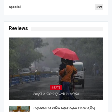
Special
399
Reviews
STATE
ଆହୁରି ୪ ଦିନ ବଡ଼ ବର୍ଷା ଆଶଙ୍କା
ଲୋକସଭାରେ ପାରିତ ହେଲା ବନ୍ଦେ ମାତରମ୍‌ ବିଲ୍‌…