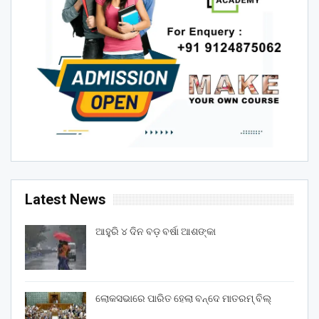
Latest News
ଆହୁରି ୪ ଦିନ ବଡ଼ ବର୍ଷା ଆଶଙ୍କା
ଲୋକସଭାରେ ପାରିତ ହେଲା ବନ୍ଦେ ମାତରମ୍‌ ବିଲ୍‌