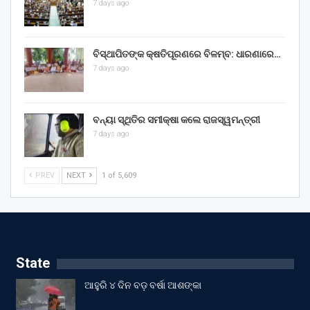
7 days ago
ବିସ୍ଥାପିତଙ୍କ କ୍ଷତିପୂରଣରେ ବିଳମ୍ବ: ଧାରଣାରେ…
7 days ago
ବନ୍ୟା ସ୍ଥିତିର ସମୀକ୍ଷା କଲେ ରାଜସ୍ୱମନ୍ତ୍ରୀ
7 days ago
PREV
NEXT
1 of 5,609
State
ଆହୁରି ୪ ଦିନ ବଡ଼ ବର୍ଷା ଆଶଙ୍କା