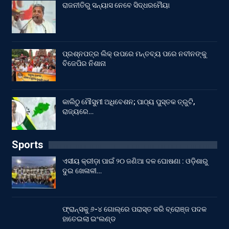
ରାଜନୀତିରୁ ସନ୍ୟାସ ନେବେ ସିଦ୍ଧରମୈୟା
ପ୍ରଶ୍ନପତ୍ର ଲିକ୍ ଉପରେ ମନ୍ତବ୍ୟ ପରେ ନବୀନଙ୍କୁ
ବିଜେପିର ନିଶାନା
କାଲିଠୁ ମୌସୁମୀ ଅଧିବେଶନ; ପାଠ୍ୟ ପୁସ୍ତକ ତ୍ରୁଟି,
ରାଜ୍ୟରେ…
Sports
ଏସୀୟ କ୍ରୀଡ଼ା ପାଇଁ ୨୦ ଜଣିଆ ଦଳ ଘୋଷଣା : ଓଡ଼ିଶାରୁ
ଦୁଇ ଖେଳାଳୀ…
ଫ୍ରାନ୍ସକୁ ୬-୪ ଗୋଲ୍‌ରେ ପରାସ୍ତ କରି ବ୍ରୋଞ୍ଜ ପଦକ
ହାତେଇଲା ଇଂଲଣ୍ଡ