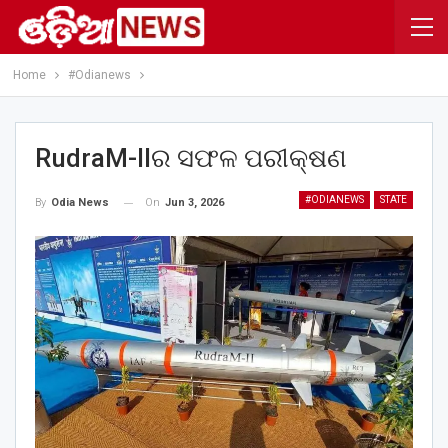
Home
#Odianews
RudraM-IIର ସଫଳ ପରୀକ୍ଷଣ
#ODIANEWS
STATE
On
Jun 3, 2026
By
Odia News