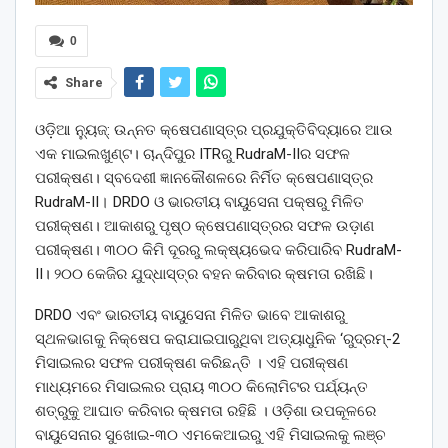
0
Share
ଓଡ଼ିଆ ନ୍ୟୁଜ୍: ଉନ୍ନତ କ୍ଷେପଣାସ୍ତ୍ର ପ୍ରଯୁକ୍ତିବିଦ୍ୟାରେ ଆଉ
ଏକ ମାଇଲଖୁଣ୍ଟ। ଚାନ୍ଦିପୁର ITRରୁ RudraM-IIର ସଫଳ
ପରୀକ୍ଷଣ। ସ୍ବଦେଶୀ ଜ୍ଞାନକୌଶଳରେ ନିର୍ମିତ କ୍ଷେପଣାସ୍ତ୍ର
RudraM-II। DRDO ଓ ଭାରତୀୟ ବାୟୁସେନା ପକ୍ଷରୁ ମିଳିତ
ପରୀକ୍ଷଣ। ଆକାଶରୁ ପୃଷ୍ଠ କ୍ଷେପଣାସ୍ତ୍ରର ସଫଳ ଉଡ଼ାଣ
ପରୀକ୍ଷଣ। ୩୦୦ କିମି ଦୂରରୁ ଲକ୍ଷ୍ୟଭେଦ କରିପାରିବ RudraM-
II। ୨୦୦ କେଜିର ଯୁଦ୍ଧାସ୍ତ୍ର ବହନ କରିବାର କ୍ଷମତା ରଖିଛି।
DRDO ଏବଂ ଭାରତୀୟ ବାୟୁସେନା ମିଳିତ ଭାବେ ଆକାଶରୁ
ସ୍ଥଳଭାଗକୁ ନିକ୍ଷେପ କରାଯାଇପାରୁଥିବା ଅତ୍ୟାଧୁନିକ ‘ରୁଦ୍ରମ୍-2
ମିସାଇଲର ସଫଳ ପରୀକ୍ଷଣ କରିଛନ୍ତି । ଏହି ପରୀକ୍ଷଣ
ମାଧ୍ୟମରେ ମିସାଇଲର ପ୍ରାୟ ୩୦୦ କିଲୋମିଟର ପର୍ଯ୍ୟନ୍ତ
ଶତ୍ରୁକୁ ଆଘାତ କରିବାର କ୍ଷମତା ରହିଛି । ଓଡ଼ିଶା ଉପକୂଳରେ
ବାୟୁସେନାର ସୁଖୋଇ-୩୦ ଏମକେଆଇରୁ ଏହି ମିସାଇଲକୁ ଲଞ୍ଚ