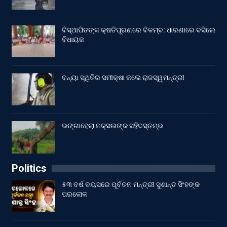
ବିସ୍ଥାପିତଙ୍କ କ୍ଷତିପୂରଣରେ ବିଳମ୍ବ: ଧାରଣାରେ ବସିଲେ
ବିଧାୟକ
ବନ୍ୟା ସ୍ଥିତିର ସମୀକ୍ଷା କଲେ ରାଜସ୍ୱମନ୍ତ୍ରୀ
ଭଙ୍ଗାହେଲା ନକ୍ସଲଙ୍କ ସହିଦସ୍ତମ୍ଭ
Politics
୫୩ ବର୍ଷ ବୟସରେ ପୂର୍ବତନ ମନ୍ତ୍ରୀ ସୁଶାନ୍ତ ସିଂହଙ୍କ
ପରଲୋକ