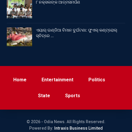
୮ ନକ୍ସଲଙ୍କ ଆତ୍ମସମର୍ପଣ
ଏୟାର୍ ଇଣ୍ଡିଆ ବିମାନ ଦୁର୍ଘଟଣା: ଫୁଏଲ୍‌ କଣ୍ଟ୍ରୋଲ୍‌
ସ୍ବିଚ୍‌ରେ …
Home
Entertainment
Politics
State
Sports
© 2026 - Odia News. All Rights Reserved.
Powered By:
Intraxis Business Limited