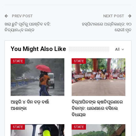
PREV POST
NEXT POST
ଖରା ଛୁଟି ପୂର୍ବରୁ ପହଞ୍ଚିବ ବହି:
ହସ୍ପିଟାଲରେ ଅଗ୍ନିକାଣ୍ଡ: ୧୦
ନିତ୍ୟାନନ୍ଦ ଗଣ୍ଡ
ରୋଗୀ ମୃତ
You Might Also Like
All
STATE
STATE
ଆହୁରି ୪ ଦିନ ବଡ଼ ବର୍ଷା
ବିସ୍ଥାପିତଙ୍କ କ୍ଷତିପୂରଣରେ
ଆଶଙ୍କା
ବିଳମ୍ବ: ଧାରଣାରେ ବସିଲେ
ବିଧାୟକ
STATE
STATE