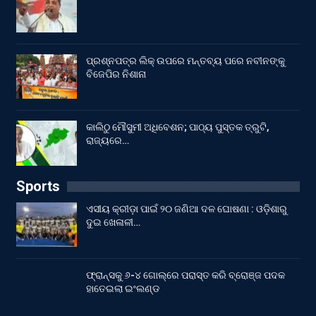
ପ୍ରଶ୍ନପତ୍ର ଲିକ୍ ଉପରେ ମନ୍ତବ୍ୟ ପରେ ନବୀନଙ୍କୁ
ବିଜେପିର ନିଶାନା
କାଲିଠୁ ମୌସୁମୀ ଅଧିବେଶନ; ପାଠ୍ୟ ପୁସ୍ତକ ତ୍ରୁଟି,
ରାଜ୍ୟରେ…
Sports
ଏସୀୟ କ୍ରୀଡ଼ା ପାଇଁ ୨୦ ଜଣିଆ ଦଳ ଘୋଷଣା : ଓଡ଼ିଶାରୁ
ଦୁଇ ଖେଳାଳୀ…
ଫ୍ରାନ୍ସକୁ ୬-୪ ଗୋଲ୍‌ରେ ପରାସ୍ତ କରି ବ୍ରୋଞ୍ଜ ପଦକ
ହାତେଇଲା ଇଂଲଣ୍ଡ