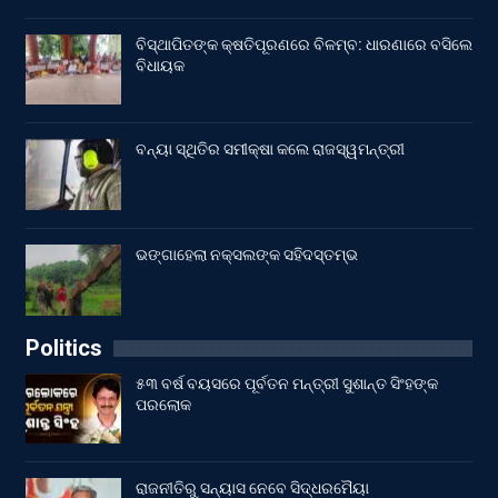
ବିସ୍ଥାପିତଙ୍କ କ୍ଷତିପୂରଣରେ ବିଳମ୍ବ: ଧାରଣାରେ ବସିଲେ
ବିଧାୟକ
ବନ୍ୟା ସ୍ଥିତିର ସମୀକ୍ଷା କଲେ ରାଜସ୍ୱମନ୍ତ୍ରୀ
ଭଙ୍ଗାହେଲା ନକ୍ସଲଙ୍କ ସହିଦସ୍ତମ୍ଭ
Politics
୫୩ ବର୍ଷ ବୟସରେ ପୂର୍ବତନ ମନ୍ତ୍ରୀ ସୁଶାନ୍ତ ସିଂହଙ୍କ
ପରଲୋକ
ରାଜନୀତିରୁ ସନ୍ୟାସ ନେବେ ସିଦ୍ଧରମୈୟା