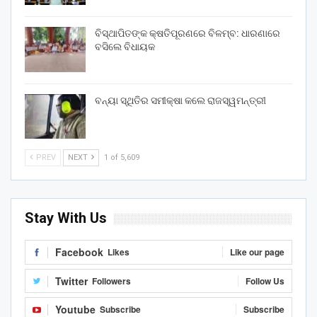
ବିସ୍ଥାପିତଙ୍କ କ୍ଷତିପୂରଣରେ ବିଳମ୍ବ: ଧାରଣାରେ
ବସିଲେ ବିଧାୟକ
ବନ୍ୟା ସ୍ଥିତିର ସମୀକ୍ଷା କଲେ ରାଜସ୍ୱମନ୍ତ୍ରୀ
PREV
NEXT
1 of 5,609
Stay With Us
Facebook
Likes
Like our page
Twitter
Followers
Follow Us
Youtube
Subscribe
Subscribe