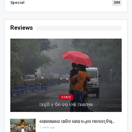
Special
399
Reviews
STATE
ଆହୁରି ୪ ଦିନ ବଡ଼ ବର୍ଷା ଆଶଙ୍କା
ଲୋକସଭାରେ ପାରିତ ହେଲା ବନ୍ଦେ ମାତରମ୍‌ ବିଲ୍‌…
1 week ago