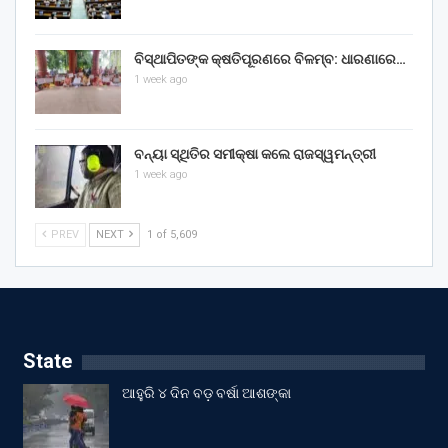
ବିସ୍ଥାପିତଙ୍କ କ୍ଷତିପୂରଣରେ ବିଳମ୍ବ: ଧାରଣାରେ…
1 week ago
ବନ୍ୟା ସ୍ଥିତିର ସମୀକ୍ଷା କଲେ ରାଜସ୍ୱମନ୍ତ୍ରୀ
1 week ago
PREV
NEXT
1 of 5,609
State
ଆହୁରି ୪ ଦିନ ବଡ଼ ବର୍ଷା ଆଶଙ୍କା