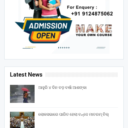
Latest News
ଆହୁରି ୪ ଦିନ ବଡ଼ ବର୍ଷା ଆଶଙ୍କା
ଲୋକସଭାରେ ପାରିତ ହେଲା ବନ୍ଦେ ମାତରମ୍‌ ବିଲ୍‌