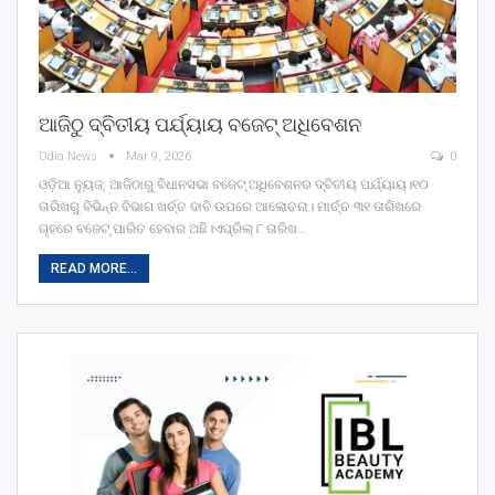
ଆଜିଠୁ ଦ୍ବିତୀୟ ପର୍ଯ୍ୟାୟ ବଜେଟ୍ ଅଧିବେଶନ
Odia News
Mar 9, 2026
0
ଓଡ଼ିଆ ନ୍ୟୁଜ୍: ଆଜିଠାରୁ ବିଧାନସଭା ବଜେଟ୍ ଅଧିବେଶନର ଦ୍ବିତୀୟ ପର୍ଯ୍ୟାୟ।୧୦
ତାରିଖରୁ ବିଭିନ୍ନ ବିଭାଗ ଖର୍ଚ୍ଚ ଦାବି ଉପରେ ଆଲୋଚନା। ମାର୍ଚ୍ଚ ୩୧ ତାରିଖରେ
ଗୃହରେ ବଜେଟ୍ ପାରିତ ହେବାର ଅଛି।ଏପ୍ରିଲ୍‌ ୮ ତାରିଖ…
READ MORE...