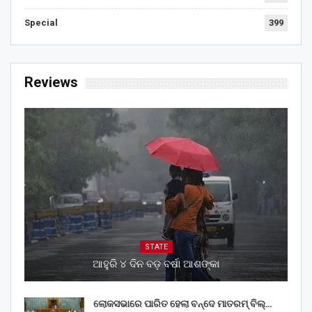
Special
399
Reviews
STATE
ଆହୁରି ୪ ଦିନ ବଡ଼ ବର୍ଷା ଆଶଙ୍କା
ଲୋକସଭାରେ ପାରିତ ହେଲା ବନ୍ଦେ ମାତରମ୍‌ ବିଲ୍‌…