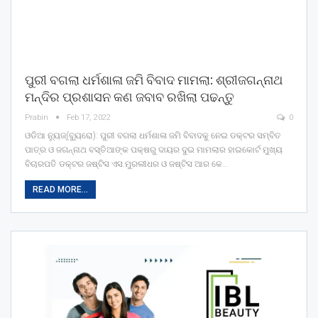
ପୁରୀ ବଗଲା ଧର୍ମଶାଳା ଜମି ବିବାଦ ମାମଲା: ଶ୍ରୀଜଗନ୍ନାଥ
ମନ୍ଦିର ପ୍ରଶାସନ କଣ ଜବାବ ରଖିଲା ପଢନ୍ତୁ
Prabin
Feb 17, 2022
0
ଓଡିଆ ନ୍ୟୁଜ୍(ବ୍ୟୁରୋ): ପୁରୀ ବଗଲା ଧର୍ମଶାଳା ଜମି ବିବାଦକୁ ନେଇ ଡକ୍ଟର ସମ୍ବିତ
ପାତ୍ର ଓ ଜଗନ୍ନାଥ ବସ୍ତିଆଙ୍କ ପକ୍ଷରୁ ଦାୟର ଦୁଇ ମାମଲାର ହାଇକୋର୍ଟ ମୁଖ୍ୟ
ବିଚାରପତି ଡକ୍ଟର ଜଷ୍ଟିସ ଏସ.ମୁରଲୀଧର ଓ ଜଷ୍ଟିସ ଆର କେ…
READ MORE...