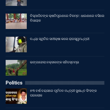
ବିସ୍ଥାପିତଙ୍କ କ୍ଷତିପୂରଣରେ ବିଳମ୍ବ: ଧାରଣାରେ ବସିଲେ
ବିଧାୟକ
ବନ୍ୟା ସ୍ଥିତିର ସମୀକ୍ଷା କଲେ ରାଜସ୍ୱମନ୍ତ୍ରୀ
ଭଙ୍ଗାହେଲା ନକ୍ସଲଙ୍କ ସହିଦସ୍ତମ୍ଭ
Politics
୫୩ ବର୍ଷ ବୟସରେ ପୂର୍ବତନ ମନ୍ତ୍ରୀ ସୁଶାନ୍ତ ସିଂହଙ୍କ
ପରଲୋକ