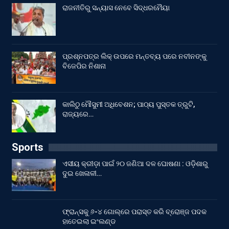
ରାଜନୀତିରୁ ସନ୍ୟାସ ନେବେ ସିଦ୍ଧରମୈୟା
ପ୍ରଶ୍ନପତ୍ର ଲିକ୍ ଉପରେ ମନ୍ତବ୍ୟ ପରେ ନବୀନଙ୍କୁ
ବିଜେପିର ନିଶାନା
କାଲିଠୁ ମୌସୁମୀ ଅଧିବେଶନ; ପାଠ୍ୟ ପୁସ୍ତକ ତ୍ରୁଟି,
ରାଜ୍ୟରେ…
Sports
ଏସୀୟ କ୍ରୀଡ଼ା ପାଇଁ ୨୦ ଜଣିଆ ଦଳ ଘୋଷଣା : ଓଡ଼ିଶାରୁ
ଦୁଇ ଖେଳାଳୀ…
ଫ୍ରାନ୍ସକୁ ୬-୪ ଗୋଲ୍‌ରେ ପରାସ୍ତ କରି ବ୍ରୋଞ୍ଜ ପଦକ
ହାତେଇଲା ଇଂଲଣ୍ଡ