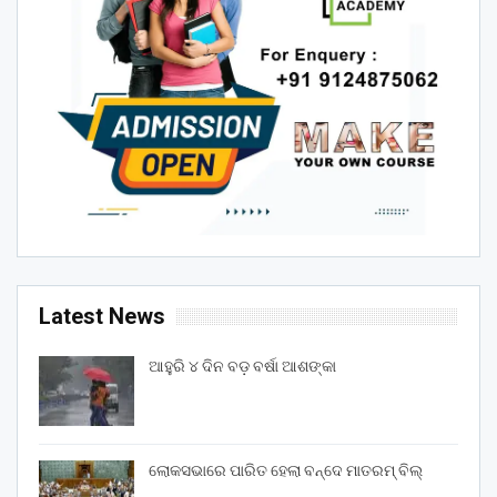
Latest News
ଆହୁରି ୪ ଦିନ ବଡ଼ ବର୍ଷା ଆଶଙ୍କା
ଲୋକସଭାରେ ପାରିତ ହେଲା ବନ୍ଦେ ମାତରମ୍‌ ବିଲ୍‌