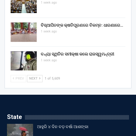
1 week ago
ବିସ୍ଥାପିତଙ୍କ କ୍ଷତିପୂରଣରେ ବିଳମ୍ବ: ଧାରଣାରେ…
1 week ago
ବନ୍ୟା ସ୍ଥିତିର ସମୀକ୍ଷା କଲେ ରାଜସ୍ୱମନ୍ତ୍ରୀ
1 week ago
PREV
NEXT
1 of 5,609
State
ଆହୁରି ୪ ଦିନ ବଡ଼ ବର୍ଷା ଆଶଙ୍କା