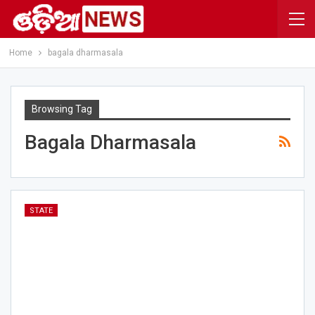
Home
bagala dharmasala
Browsing Tag
Bagala Dharmasala
STATE