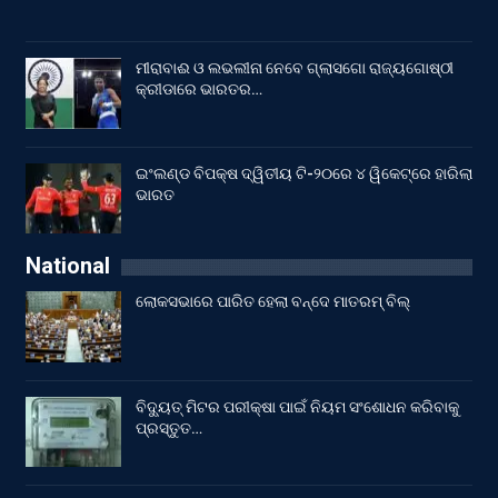
ମୀରାବାଈ ଓ ଲଭଲୀନା ନେବେ ଗ୍ଲାସଗୋ ରାଜ୍ୟଗୋଷ୍ଠୀ
କ୍ରୀଡାରେ ଭାରତର…
ଇଂଲଣ୍ଡ ବିପକ୍ଷ ଦ୍ୱିତୀୟ ଟି-୨୦ରେ ୪ ୱିକେଟ୍‌ରେ ହାରିଲା
ଭାରତ
National
ଲୋକସଭାରେ ପାରିତ ହେଲା ବନ୍ଦେ ମାତରମ୍‌ ବିଲ୍‌
ବିଦ୍ୟୁତ୍ ମିଟର ପରୀକ୍ଷା ପାଇଁ ନିୟମ ସଂଶୋଧନ କରିବାକୁ
ପ୍ରସ୍ତୁତ…