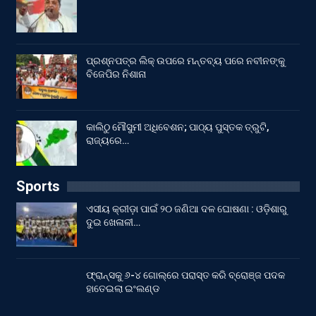
ପ୍ରଶ୍ନପତ୍ର ଲିକ୍ ଉପରେ ମନ୍ତବ୍ୟ ପରେ ନବୀନଙ୍କୁ
ବିଜେପିର ନିଶାନା
କାଲିଠୁ ମୌସୁମୀ ଅଧିବେଶନ; ପାଠ୍ୟ ପୁସ୍ତକ ତ୍ରୁଟି,
ରାଜ୍ୟରେ…
Sports
ଏସୀୟ କ୍ରୀଡ଼ା ପାଇଁ ୨୦ ଜଣିଆ ଦଳ ଘୋଷଣା : ଓଡ଼ିଶାରୁ
ଦୁଇ ଖେଳାଳୀ…
ଫ୍ରାନ୍ସକୁ ୬-୪ ଗୋଲ୍‌ରେ ପରାସ୍ତ କରି ବ୍ରୋଞ୍ଜ ପଦକ
ହାତେଇଲା ଇଂଲଣ୍ଡ