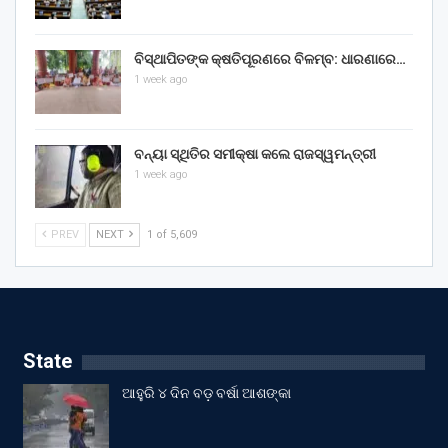
ବିସ୍ଥାପିତଙ୍କ କ୍ଷତିପୂରଣରେ ବିଳମ୍ବ: ଧାରଣାରେ…
1 week ago
ବନ୍ୟା ସ୍ଥିତିର ସମୀକ୍ଷା କଲେ ରାଜସ୍ୱମନ୍ତ୍ରୀ
1 week ago
PREV
NEXT
1 of 5,609
State
ଆହୁରି ୪ ଦିନ ବଡ଼ ବର୍ଷା ଆଶଙ୍କା