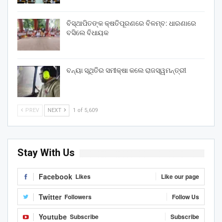
ବିସ୍ଥାପିତଙ୍କ କ୍ଷତିପୂରଣରେ ବିଳମ୍ବ: ଧାରଣାରେ
ବସିଲେ ବିଧାୟକ
ବନ୍ୟା ସ୍ଥିତିର ସମୀକ୍ଷା କଲେ ରାଜସ୍ୱମନ୍ତ୍ରୀ
PREV
NEXT
1 of 5,609
Stay With Us
Facebook
Likes
Like our page
Twitter
Followers
Follow Us
Youtube
Subscribe
Subscribe