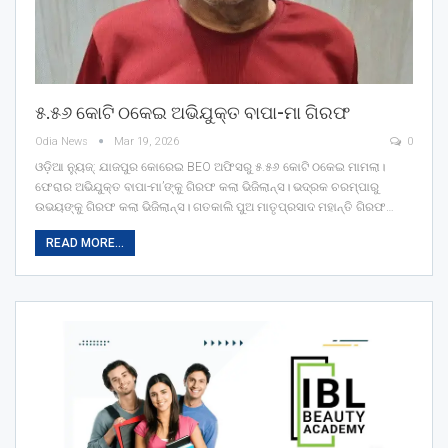
୫.୫୬ କୋଟି ଠକେଇ ଅଭିଯୁକ୍ତ ବାପା-ମା ଗିରଫ
Odia News
Mar 19, 2026
0
ଓଡ଼ିଆ ନ୍ୟୁଜ୍: ଯାଜପୁର କୋରେଇ BEO ଅଫିସରୁ ୫.୫୬ କୋଟି ଠକେଇ ମାମଲା।
ଫେରାର ଅଭିଯୁକ୍ତ ବାପା-ମା’ଙ୍କୁ ଗିରଫ କଲା ଭିଜିଲାନ୍ସ। ଭଦ୍ରକ ଚରମ୍ପାରୁ
ଉଭୟଙ୍କୁ ଗିରଫ କଲା ଭିଜିଲାନ୍ସ। ଗତକାଲି ପୁଅ ମାତୃପ୍ରସାଦ ମହାନ୍ତି ଗିରଫ…
READ MORE...