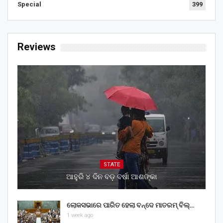
Special
399
Reviews
STATE
ଆହୁରି ୪ ଦିନ ବଡ଼ ବର୍ଷା ଆଶଙ୍କା
ଲୋକସଭାରେ ପାରିତ ହେଲା ବନ୍ଦେ ମାତରମ୍‌ ବିଲ୍‌…
1 week ago