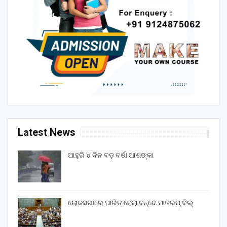
Latest News
ଆହୁରି ୪ ଦିନ ବଡ଼ ବର୍ଷା ଆଶଙ୍କା
ଲୋକସଭାରେ ପାରିତ ହେଲା ବନ୍ଦେ ମାତରମ୍‌ ବିଲ୍‌