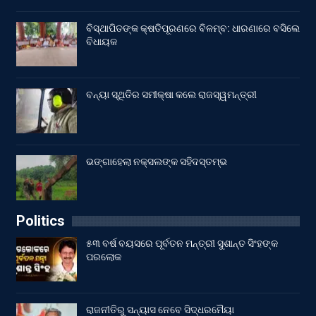
ବିସ୍ଥାପିତଙ୍କ କ୍ଷତିପୂରଣରେ ବିଳମ୍ବ: ଧାରଣାରେ ବସିଲେ
ବିଧାୟକ
ବନ୍ୟା ସ୍ଥିତିର ସମୀକ୍ଷା କଲେ ରାଜସ୍ୱମନ୍ତ୍ରୀ
ଭଙ୍ଗାହେଲା ନକ୍ସଲଙ୍କ ସହିଦସ୍ତମ୍ଭ
Politics
୫୩ ବର୍ଷ ବୟସରେ ପୂର୍ବତନ ମନ୍ତ୍ରୀ ସୁଶାନ୍ତ ସିଂହଙ୍କ
ପରଲୋକ
ରାଜନୀତିରୁ ସନ୍ୟାସ ନେବେ ସିଦ୍ଧରମୈୟା