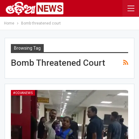
Home
Bomb threatened court
Browsing Tag
Bomb Threatened Court
#ODIANEWS