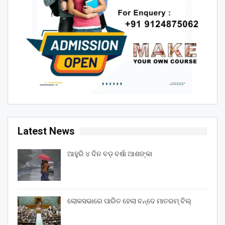
Latest News
ଆହୁରି ୪ ଦିନ ବଡ଼ ବର୍ଷା ଆଶଙ୍କା
ଲୋକସଭାରେ ପାରିତ ହେଲା ବନ୍ଦେ ମାତରମ୍‌ ବିଲ୍‌