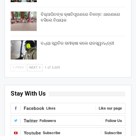
ବିସ୍ଥାପିତଙ୍କ କ୍ଷତିପୂରଣରେ ବିଳମ୍ବ: ଧାରଣାରେ
ବସିଲେ ବିଧାୟକ
ବନ୍ୟା ସ୍ଥିତିର ସମୀକ୍ଷା କଲେ ରାଜସ୍ୱମନ୍ତ୍ରୀ
PREV
NEXT
1 of 5,609
Stay With Us
Facebook
Likes
Like our page
Twitter
Followers
Follow Us
Youtube
Subscribe
Subscribe