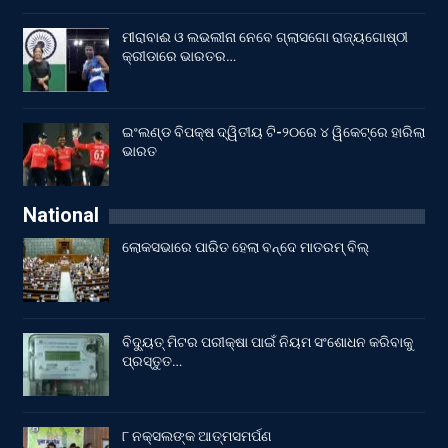
ମୀରାବାଈ ଓ ଲଭଲୀନା ନେବେ ଗ୍ଲାସଗୋ ରାଜ୍ୟଗୋଷ୍ଠୀ
କ୍ରୀଡାରେ ଭାରତର…
ଇଂଲଣ୍ଡ ବିପକ୍ଷ ଦ୍ୱିତୀୟ ଟି-୨୦ରେ ୪ ୱିକେଟ୍‌ରେ ହାରିଲା
ଭାରତ
National
ଲୋକସଭାରେ ପାରିତ ହେଲା ବନ୍ଦେ ମାତରମ୍‌ ବିଲ୍‌
ବିଦ୍ୟୁତ୍ ମିଟର ପରୀକ୍ଷା ପାଇଁ ନିୟମ ସଂଶୋଧନ କରିବାକୁ
ପ୍ରସ୍ତୁତ…
୮ ନକ୍ସଲଙ୍କ ଆତ୍ମସମର୍ପଣ