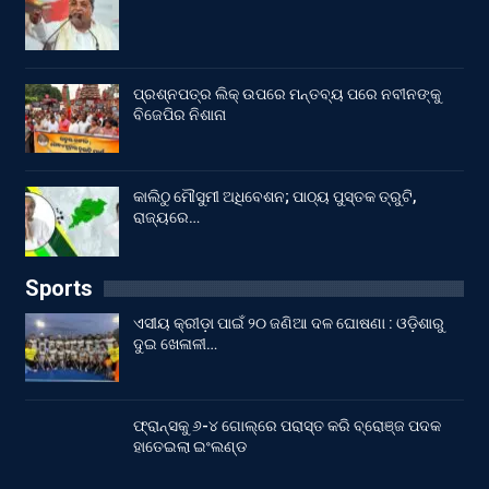
ପ୍ରଶ୍ନପତ୍ର ଲିକ୍ ଉପରେ ମନ୍ତବ୍ୟ ପରେ ନବୀନଙ୍କୁ
ବିଜେପିର ନିଶାନା
କାଲିଠୁ ମୌସୁମୀ ଅଧିବେଶନ; ପାଠ୍ୟ ପୁସ୍ତକ ତ୍ରୁଟି,
ରାଜ୍ୟରେ…
Sports
ଏସୀୟ କ୍ରୀଡ଼ା ପାଇଁ ୨୦ ଜଣିଆ ଦଳ ଘୋଷଣା : ଓଡ଼ିଶାରୁ
ଦୁଇ ଖେଳାଳୀ…
ଫ୍ରାନ୍ସକୁ ୬-୪ ଗୋଲ୍‌ରେ ପରାସ୍ତ କରି ବ୍ରୋଞ୍ଜ ପଦକ
ହାତେଇଲା ଇଂଲଣ୍ଡ