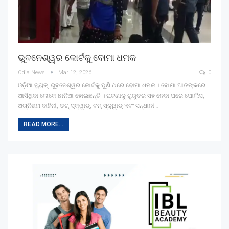
ଭୁବନେଶ୍ୱର କୋର୍ଟକୁ ବୋମା ଧମକ
Odia News
Mar 12, 2026
0
ଓଡ଼ିଆ ନ୍ୟୁଜ୍: ଭୁବନେଶ୍ୱର କୋର୍ଟକୁ ପୁଣି ଥରେ ବୋମା ଧମକ । ବୋମା ଆତଙ୍କରେ
ଆସିଥିବା ଲୋକେ ଛାନିଆ ହୋଇଛନ୍ତି । ଘଟଣାକୁ ଗୁରୁତର ସହ ନେବା ପରେ ପୋଲିସ,
ଅଗ୍ନିଶମ ବାହିନୀ, ଡଗ୍ ସ୍କ୍ୱାଡ୍, ବମ୍ ସ୍କ୍ୱାଡ୍ ଏବଂ ସନ୍ଧାନୀ…
READ MORE...