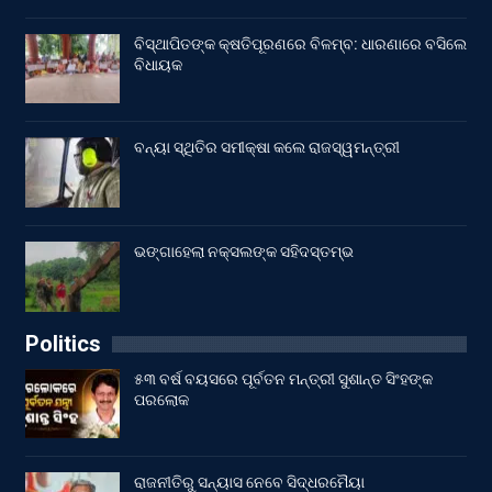
ବିସ୍ଥାପିତଙ୍କ କ୍ଷତିପୂରଣରେ ବିଳମ୍ବ: ଧାରଣାରେ ବସିଲେ
ବିଧାୟକ
ବନ୍ୟା ସ୍ଥିତିର ସମୀକ୍ଷା କଲେ ରାଜସ୍ୱମନ୍ତ୍ରୀ
ଭଙ୍ଗାହେଲା ନକ୍ସଲଙ୍କ ସହିଦସ୍ତମ୍ଭ
Politics
୫୩ ବର୍ଷ ବୟସରେ ପୂର୍ବତନ ମନ୍ତ୍ରୀ ସୁଶାନ୍ତ ସିଂହଙ୍କ
ପରଲୋକ
ରାଜନୀତିରୁ ସନ୍ୟାସ ନେବେ ସିଦ୍ଧରମୈୟା