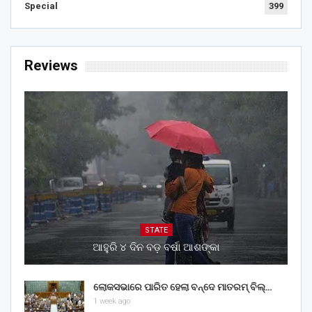
Special
399
Reviews
STATE
ଆହୁରି ୪ ଦିନ ବଡ଼ ବର୍ଷା ଆଶଙ୍କା
ଲୋକସଭାରେ ପାରିତ ହେଲା ବନ୍ଦେ ମାତରମ୍‌ ବିଲ୍‌…
1 week ago