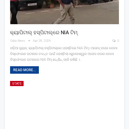
କ୍ୟାପିଟାଲ୍‌ ହସ୍ପିଟାଲ୍‌ରେ NIA ଟିମ୍‌
Odia News
Apr 28, 2026
0
ଓଡ଼ିଆ ନ୍ୟୁଜ୍: କ୍ୟାପିଟାଲ୍‌ ହସ୍ପିଟାଲ୍‌ରେ ପହଞ୍ଚିଲେ NIA ଟିମ୍‌। ଆଜାଦ୍ ନଗର ବୋମା
ବିସ୍ଫୋରଣ ଘଟଣାର ତଦନ୍ତ ପାଇଁ ପହଞ୍ଚିଲା।ଭୁବନେଶ୍ୱର ଆଜାଦ ନଗର ବୋମା
ବିସ୍ଫୋରଣ ଘଟଣାରେ NIA ଟିମ୍ ଛାନ୍‌ଭିନ୍‌ ଜାରି ରଖିଛି ।…
READ MORE...
STATE