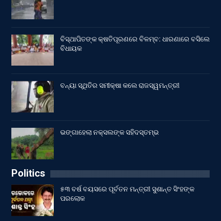
ବିସ୍ଥାପିତଙ୍କ କ୍ଷତିପୂରଣରେ ବିଳମ୍ବ: ଧାରଣାରେ ବସିଲେ
ବିଧାୟକ
ବନ୍ୟା ସ୍ଥିତିର ସମୀକ୍ଷା କଲେ ରାଜସ୍ୱମନ୍ତ୍ରୀ
ଭଙ୍ଗାହେଲା ନକ୍ସଲଙ୍କ ସହିଦସ୍ତମ୍ଭ
Politics
୫୩ ବର୍ଷ ବୟସରେ ପୂର୍ବତନ ମନ୍ତ୍ରୀ ସୁଶାନ୍ତ ସିଂହଙ୍କ
ପରଲୋକ