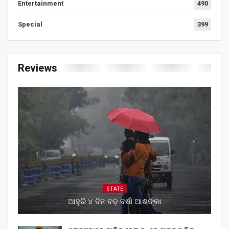
Entertainment
490
Special
399
Reviews
STATE
ଆହୁରି ୪ ଦିନ ବଡ଼ ବର୍ଷା ଆଶଙ୍କା