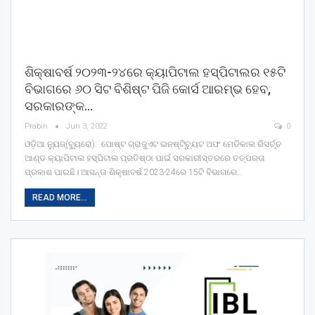
ଶିକ୍ଷାବର୍ଷ ୨୦୨୩-୨୪ରେ କ୍ୟାପିଟାଲ ହସ୍ପିଟାଲର ୧୫ଟି
ବିଭାଗରେ ୬୦ ସିଟ ବିଶିଷ୍ଟ ପିଜି କୋର୍ସ ଆରମ୍ଭ ହେବ,
ସରକାରଙ୍କ…
Prabin
Jun 3, 2022
0
ଓଡ଼ିଆ ନ୍ୟୁଜ୍(ବ୍ୟୁରୋ): ପୋଷ୍ଟ ଗ୍ରାଜୁଏଟ ଇନଷ୍ଟିଚ୍ୟୁଟ ଅଫ ମେଡିକାଲ ରିସର୍ଚ୍ଚ
ଆଣ୍ଡ କ୍ୟାପିଟାଲ ହସ୍ପିଟାଲ ପ୍ରତିଷ୍ଠା ପାଇଁ ସରକାରୀସ୍ତରରେ ତତ୍ପରତା
ପ୍ରକାଶ ପାଇଛି। ଆସନ୍ତା ଶିକ୍ଷାବର୍ଷ 2023-24ରେ 15ଟି ବିଭାଗରେ…
READ MORE...