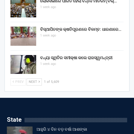
ଲୋକସଭାରେ ପାରିତ ହେଲା ବନ୍ଦେ ମାତରମ୍‌ ବିଲ୍‌…
1 week ago
ବିସ୍ଥାପିତଙ୍କ କ୍ଷତିପୂରଣରେ ବିଳମ୍ବ: ଧାରଣାରେ…
1 week ago
ବନ୍ୟା ସ୍ଥିତିର ସମୀକ୍ଷା କଲେ ରାଜସ୍ୱମନ୍ତ୍ରୀ
1 week ago
PREV
NEXT
1 of 5,609
State
ଆହୁରି ୪ ଦିନ ବଡ଼ ବର୍ଷା ଆଶଙ୍କା