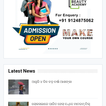
Latest News
ଆହୁରି ୪ ଦିନ ବଡ଼ ବର୍ଷା ଆଶଙ୍କା
ଲୋକସଭାରେ ପାରିତ ହେଲା ବନ୍ଦେ ମାତରମ୍‌ ବିଲ୍‌