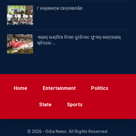
୮ ନକ୍ସଲଙ୍କ ଆତ୍ମସମର୍ପଣ
ଏୟାର୍ ଇଣ୍ଡିଆ ବିମାନ ଦୁର୍ଘଟଣା: ଫୁଏଲ୍‌ କଣ୍ଟ୍ରୋଲ୍‌
ସ୍ବିଚ୍‌ରେ …
Home
Entertainment
Politics
State
Sports
© 2026 - Odia News. All Rights Reserved.