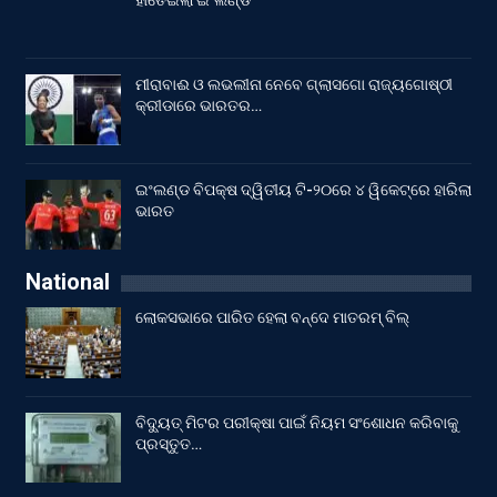
ହାତେଇଲା ଇଂଲଣ୍ଡ
ମୀରାବାଈ ଓ ଲଭଲୀନା ନେବେ ଗ୍ଲାସଗୋ ରାଜ୍ୟଗୋଷ୍ଠୀ
କ୍ରୀଡାରେ ଭାରତର…
ଇଂଲଣ୍ଡ ବିପକ୍ଷ ଦ୍ୱିତୀୟ ଟି-୨୦ରେ ୪ ୱିକେଟ୍‌ରେ ହାରିଲା
ଭାରତ
National
ଲୋକସଭାରେ ପାରିତ ହେଲା ବନ୍ଦେ ମାତରମ୍‌ ବିଲ୍‌
ବିଦ୍ୟୁତ୍ ମିଟର ପରୀକ୍ଷା ପାଇଁ ନିୟମ ସଂଶୋଧନ କରିବାକୁ
ପ୍ରସ୍ତୁତ…