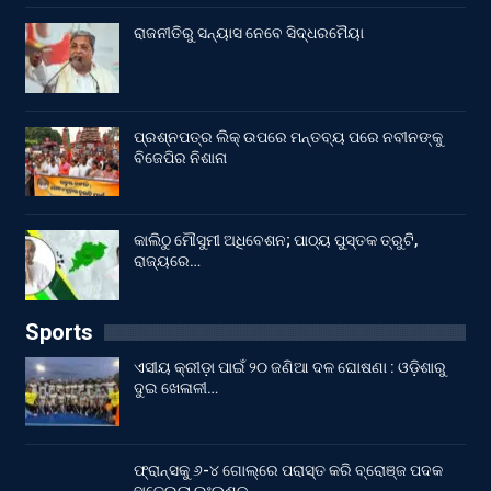
ରାଜନୀତିରୁ ସନ୍ୟାସ ନେବେ ସିଦ୍ଧରମୈୟା
ପ୍ରଶ୍ନପତ୍ର ଲିକ୍ ଉପରେ ମନ୍ତବ୍ୟ ପରେ ନବୀନଙ୍କୁ
ବିଜେପିର ନିଶାନା
କାଲିଠୁ ମୌସୁମୀ ଅଧିବେଶନ; ପାଠ୍ୟ ପୁସ୍ତକ ତ୍ରୁଟି,
ରାଜ୍ୟରେ…
Sports
ଏସୀୟ କ୍ରୀଡ଼ା ପାଇଁ ୨୦ ଜଣିଆ ଦଳ ଘୋଷଣା : ଓଡ଼ିଶାରୁ
ଦୁଇ ଖେଳାଳୀ…
ଫ୍ରାନ୍ସକୁ ୬-୪ ଗୋଲ୍‌ରେ ପରାସ୍ତ କରି ବ୍ରୋଞ୍ଜ ପଦକ