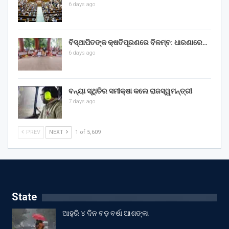
6 days ago
ବିସ୍ଥାପିତଙ୍କ କ୍ଷତିପୂରଣରେ ବିଳମ୍ବ: ଧାରଣାରେ…
6 days ago
ବନ୍ୟା ସ୍ଥିତିର ସମୀକ୍ଷା କଲେ ରାଜସ୍ୱମନ୍ତ୍ରୀ
7 days ago
PREV
NEXT
1 of 5,609
State
ଆହୁରି ୪ ଦିନ ବଡ଼ ବର୍ଷା ଆଶଙ୍କା