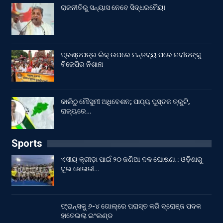
ରାଜନୀତିରୁ ସନ୍ୟାସ ନେବେ ସିଦ୍ଧରମୈୟା
ପ୍ରଶ୍ନପତ୍ର ଲିକ୍ ଉପରେ ମନ୍ତବ୍ୟ ପରେ ନବୀନଙ୍କୁ
ବିଜେପିର ନିଶାନା
କାଲିଠୁ ମୌସୁମୀ ଅଧିବେଶନ; ପାଠ୍ୟ ପୁସ୍ତକ ତ୍ରୁଟି,
ରାଜ୍ୟରେ…
Sports
ଏସୀୟ କ୍ରୀଡ଼ା ପାଇଁ ୨୦ ଜଣିଆ ଦଳ ଘୋଷଣା : ଓଡ଼ିଶାରୁ
ଦୁଇ ଖେଳାଳୀ…
ଫ୍ରାନ୍ସକୁ ୬-୪ ଗୋଲ୍‌ରେ ପରାସ୍ତ କରି ବ୍ରୋଞ୍ଜ ପଦକ
ହାତେଇଲା ଇଂଲଣ୍ଡ