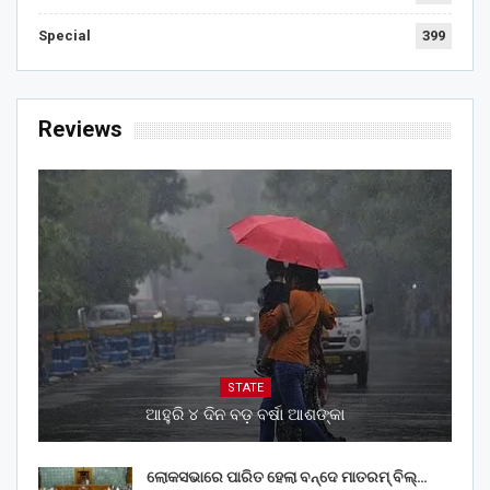
Special
399
Reviews
STATE
ଆହୁରି ୪ ଦିନ ବଡ଼ ବର୍ଷା ଆଶଙ୍କା
ଲୋକସଭାରେ ପାରିତ ହେଲା ବନ୍ଦେ ମାତରମ୍‌ ବିଲ୍‌…