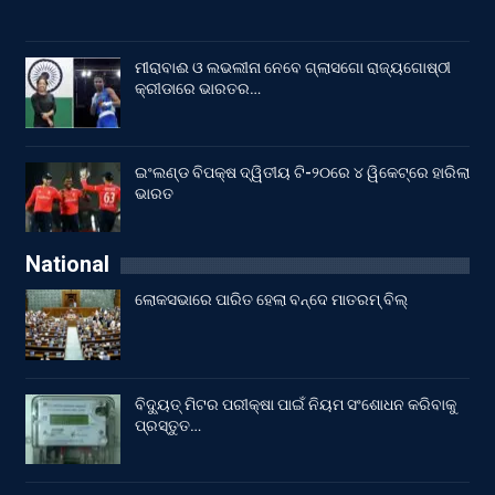
ମୀରାବାଈ ଓ ଲଭଲୀନା ନେବେ ଗ୍ଲାସଗୋ ରାଜ୍ୟଗୋଷ୍ଠୀ
କ୍ରୀଡାରେ ଭାରତର…
ଇଂଲଣ୍ଡ ବିପକ୍ଷ ଦ୍ୱିତୀୟ ଟି-୨୦ରେ ୪ ୱିକେଟ୍‌ରେ ହାରିଲା
ଭାରତ
National
ଲୋକସଭାରେ ପାରିତ ହେଲା ବନ୍ଦେ ମାତରମ୍‌ ବିଲ୍‌
ବିଦ୍ୟୁତ୍ ମିଟର ପରୀକ୍ଷା ପାଇଁ ନିୟମ ସଂଶୋଧନ କରିବାକୁ
ପ୍ରସ୍ତୁତ…