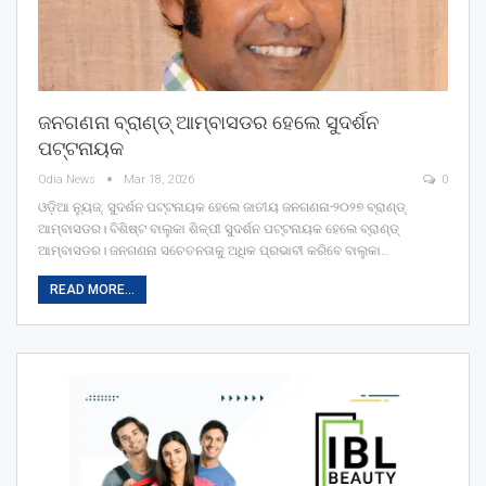
ଜନଗଣନା ବ୍ରାଣ୍ଡ୍‌ ଆମ୍ବାସଡର ହେଲେ ସୁଦର୍ଶନ
ପଟ୍ଟନାୟକ
Odia News
Mar 18, 2026
0
ଓଡ଼ିଆ ନ୍ୟୁଜ୍: ସୁଦର୍ଶନ ପଟ୍ଟନାୟକ ହେଲେ ଜାତୀୟ ଜନଗଣନା-୨୦୨୭ ବ୍ରାଣ୍ଡ୍‌
ଆମ୍ବାସଡର। ବିଶିଷ୍ଟ ବାଲୁକା ଶିଳ୍ପୀ ସୁଦର୍ଶନ ପଟ୍ଟନାୟକ ହେଲେ ବ୍ରାଣ୍ଡ୍‌
ଆମ୍ବାସଡର। ଜନଗଣନା ସଚେତନତାକୁ ଅଧିକ ପ୍ରଭାବୀ କରିବେ ବାଲୁକା…
READ MORE...