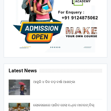
Latest News
ଆହୁରି ୪ ଦିନ ବଡ଼ ବର୍ଷା ଆଶଙ୍କା
ଲୋକସଭାରେ ପାରିତ ହେଲା ବନ୍ଦେ ମାତରମ୍‌ ବିଲ୍‌