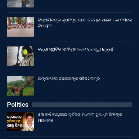
ବିସ୍ଥାପିତଙ୍କ କ୍ଷତିପୂରଣରେ ବିଳମ୍ବ: ଧାରଣାରେ ବସିଲେ
ବିଧାୟକ
ବନ୍ୟା ସ୍ଥିତିର ସମୀକ୍ଷା କଲେ ରାଜସ୍ୱମନ୍ତ୍ରୀ
ଭଙ୍ଗାହେଲା ନକ୍ସଲଙ୍କ ସହିଦସ୍ତମ୍ଭ
Politics
୫୩ ବର୍ଷ ବୟସରେ ପୂର୍ବତନ ମନ୍ତ୍ରୀ ସୁଶାନ୍ତ ସିଂହଙ୍କ
ପରଲୋକ