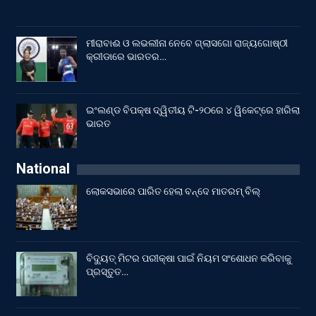
ମୀରାବାଈ ଓ ଲଭଲୀନା ନେବେ ଗ୍ଲାସଗୋ ରାଜ୍ୟଗୋଷ୍ଠୀ
କ୍ରୀଡାରେ ଭାରତର…
ଇଂଲଣ୍ଡ ବିପକ୍ଷ ଦ୍ୱିତୀୟ ଟି-୨୦ରେ ୪ ୱିକେଟ୍‌ରେ ହାରିଲା
ଭାରତ
National
ଲୋକସଭାରେ ପାରିତ ହେଲା ବନ୍ଦେ ମାତରମ୍‌ ବିଲ୍‌
ବିଦ୍ୟୁତ୍ ମିଟର ପରୀକ୍ଷା ପାଇଁ ନିୟମ ସଂଶୋଧନ କରିବାକୁ
ପ୍ରସ୍ତୁତ…