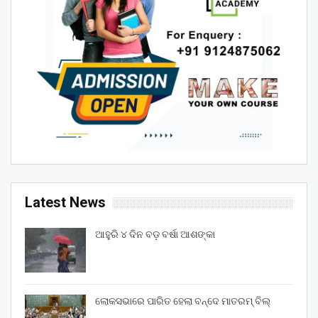
Latest News
ଆହୁରି ୪ ଦିନ ବଡ଼ ବର୍ଷା ଆଶଙ୍କା
ଲୋକସଭାରେ ପାରିତ ହେଲା ବନ୍ଦେ ମାତରମ୍‌ ବିଲ୍‌