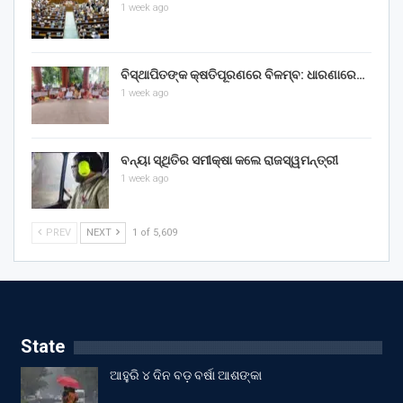
1 week ago
ବିସ୍ଥାପିତଙ୍କ କ୍ଷତିପୂରଣରେ ବିଳମ୍ବ: ଧାରଣାରେ…
1 week ago
ବନ୍ୟା ସ୍ଥିତିର ସମୀକ୍ଷା କଲେ ରାଜସ୍ୱମନ୍ତ୍ରୀ
1 week ago
PREV
NEXT
1 of 5,609
State
ଆହୁରି ୪ ଦିନ ବଡ଼ ବର୍ଷା ଆଶଙ୍କା