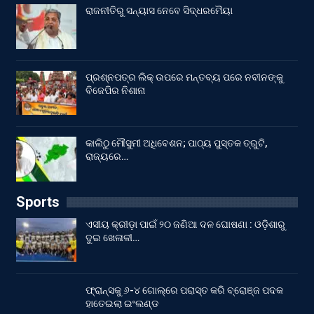
ରାଜନୀତିରୁ ସନ୍ୟାସ ନେବେ ସିଦ୍ଧରମୈୟା
ପ୍ରଶ୍ନପତ୍ର ଲିକ୍ ଉପରେ ମନ୍ତବ୍ୟ ପରେ ନବୀନଙ୍କୁ
ବିଜେପିର ନିଶାନା
କାଲିଠୁ ମୌସୁମୀ ଅଧିବେଶନ; ପାଠ୍ୟ ପୁସ୍ତକ ତ୍ରୁଟି,
ରାଜ୍ୟରେ…
Sports
ଏସୀୟ କ୍ରୀଡ଼ା ପାଇଁ ୨୦ ଜଣିଆ ଦଳ ଘୋଷଣା : ଓଡ଼ିଶାରୁ
ଦୁଇ ଖେଳାଳୀ…
ଫ୍ରାନ୍ସକୁ ୬-୪ ଗୋଲ୍‌ରେ ପରାସ୍ତ କରି ବ୍ରୋଞ୍ଜ ପଦକ
ହାତେଇଲା ଇଂଲଣ୍ଡ