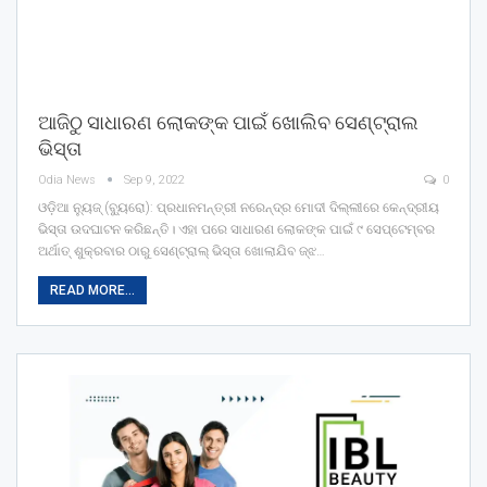
ଆଜିଠୁ ସାଧାରଣ ଲୋକଙ୍କ ପାଇଁ ଖୋଲିବ ସେଣ୍ଟ୍ରାଲ
ଭିସ୍ତା
Odia News
Sep 9, 2022
0
ଓଡ଼ିଆ ନ୍ୟୁଜ୍ (ବ୍ୟୁରୋ): ପ୍ରଧାନମନ୍ତ୍ରୀ ନରେନ୍ଦ୍ର ମୋଦୀ ଦିଲ୍ଲୀରେ କେନ୍ଦ୍ରୀୟ
ଭିସ୍ତା ଉଦଘାଟନ କରିଛନ୍ତି। ଏହା ପରେ ସାଧାରଣ ଲୋକଙ୍କ ପାଇଁ ୯ ସେପ୍ଟେମ୍ବର
ଅର୍ଥାତ୍ ଶୁକ୍ରବାର ଠାରୁ ସେଣ୍ଟ୍ରାଲ୍ ଭିସ୍ତା ଖୋଲାଯିବ ଜ୍ଝ…
READ MORE...