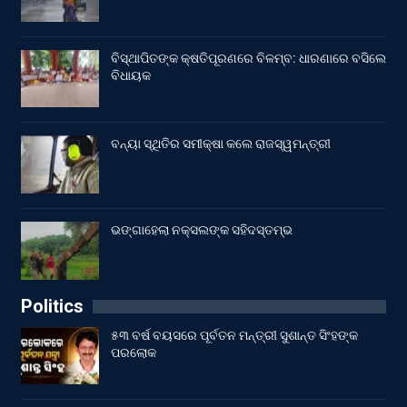
ବିସ୍ଥାପିତଙ୍କ କ୍ଷତିପୂରଣରେ ବିଳମ୍ବ: ଧାରଣାରେ ବସିଲେ
ବିଧାୟକ
ବନ୍ୟା ସ୍ଥିତିର ସମୀକ୍ଷା କଲେ ରାଜସ୍ୱମନ୍ତ୍ରୀ
ଭଙ୍ଗାହେଲା ନକ୍ସଲଙ୍କ ସହିଦସ୍ତମ୍ଭ
Politics
୫୩ ବର୍ଷ ବୟସରେ ପୂର୍ବତନ ମନ୍ତ୍ରୀ ସୁଶାନ୍ତ ସିଂହଙ୍କ
ପରଲୋକ