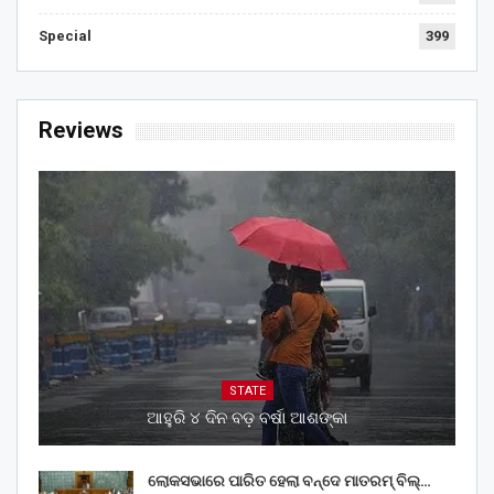
Special
399
Reviews
STATE
ଆହୁରି ୪ ଦିନ ବଡ଼ ବର୍ଷା ଆଶଙ୍କା
ଲୋକସଭାରେ ପାରିତ ହେଲା ବନ୍ଦେ ମାତରମ୍‌ ବିଲ୍‌…