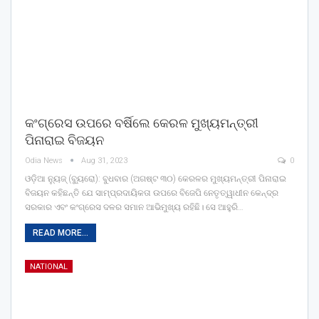
କଂଗ୍ରେସ ଉପରେ ବର୍ଷିଲେ କେରଳ ମୁଖ୍ୟମନ୍ତ୍ରୀ
ପିନାରାଇ ବିଜୟନ
Odia News
Aug 31, 2023
0
ଓଡ଼ିଆ ନ୍ୟୁଜ୍ (ବ୍ୟୁରୋ): ବୁଧବାର (ଅଗଷ୍ଟ ୩୦) କେରଳର ମୁଖ୍ୟମନ୍ତ୍ରୀ ପିନାରାଇ
ବିଜୟନ କହିଛନ୍ତି ଯେ ସାମ୍ପ୍ରଦାୟିକତା ଉପରେ ବିଜେପି ନେତୃତ୍ୱାଧୀନ କେନ୍ଦ୍ର
ସରକାର ଏବଂ କଂଗ୍ରେସ ଦଳର ସମାନ ଆଭିମୁଖ୍ୟ ରହିଛି। ସେ ଆହୁରି…
READ MORE...
NATIONAL