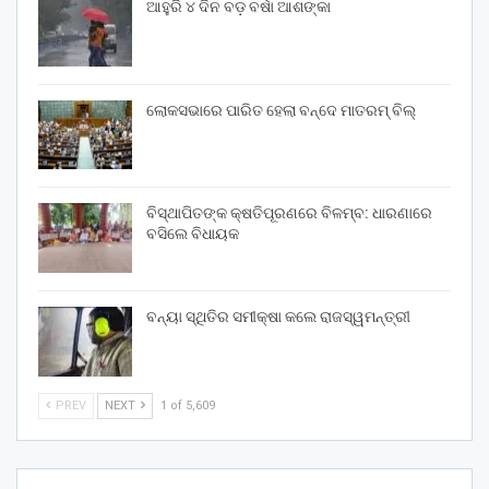
ଆହୁରି ୪ ଦିନ ବଡ଼ ବର୍ଷା ଆଶଙ୍କା
ଲୋକସଭାରେ ପାରିତ ହେଲା ବନ୍ଦେ ମାତରମ୍‌ ବିଲ୍‌
ବିସ୍ଥାପିତଙ୍କ କ୍ଷତିପୂରଣରେ ବିଳମ୍ବ: ଧାରଣାରେ
ବସିଲେ ବିଧାୟକ
ବନ୍ୟା ସ୍ଥିତିର ସମୀକ୍ଷା କଲେ ରାଜସ୍ୱମନ୍ତ୍ରୀ
PREV
NEXT
1 of 5,609