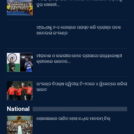
ଦୁଇ ଖେଳାଳୀ…
ଫ୍ରାନ୍ସକୁ ୬-୪ ଗୋଲ୍‌ରେ ପରାସ୍ତ କରି ବ୍ରୋଞ୍ଜ ପଦକ
ହାତେଇଲା ଇଂଲଣ୍ଡ
ମୀରାବାଈ ଓ ଲଭଲୀନା ନେବେ ଗ୍ଲାସଗୋ ରାଜ୍ୟଗୋଷ୍ଠୀ
କ୍ରୀଡାରେ ଭାରତର…
ଇଂଲଣ୍ଡ ବିପକ୍ଷ ଦ୍ୱିତୀୟ ଟି-୨୦ରେ ୪ ୱିକେଟ୍‌ରେ ହାରିଲା
ଭାରତ
National
ଲୋକସଭାରେ ପାରିତ ହେଲା ବନ୍ଦେ ମାତରମ୍‌ ବିଲ୍‌