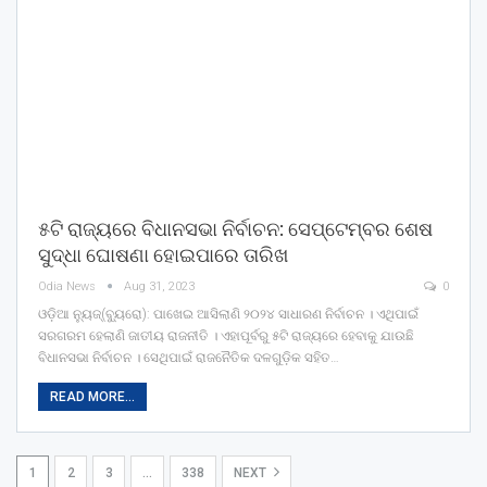
୫ଟି ରାଜ୍ୟରେ ବିଧାନସଭା ନିର୍ବାଚନ: ସେପ୍ଟେମ୍ବର ଶେଷ
ସୁଦ୍ଧା ଘୋଷଣା ହୋଇପାରେ ତାରିଖ
Odia News
Aug 31, 2023
0
ଓଡ଼ିଆ ନ୍ୟୁଜ୍(ବ୍ୟୁରୋ): ପାଖେଇ ଆସିଲାଣି ୨୦୨୪ ସାଧାରଣ ନିର୍ବାଚନ । ଏଥିପାଇଁ
ସରଗରମ ହେଲାଣି ଜାତୀୟ ରାଜନୀତି । ଏହାପୂର୍ବରୁ ୫ଟି ରାଜ୍ୟରେ ହେବାକୁ ଯାଉଛି
ବିଧାନସଭା ନିର୍ବାଚନ । ସେଥିପାଇଁ ରାଜନୈତିକ ଦଳଗୁଡ଼ିକ ସହିତ…
READ MORE...
1
2
3
…
338
NEXT