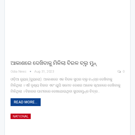
ଆକାଶରେ ଦେଖିବାକୁ ମିଳିଲା ବିରଳ ବ୍ଲୁ ମୁନ୍
Odia News
Aug 31, 2023
0
ଓଡ଼ିଆ ନ୍ୟୁଜ୍ (ବ୍ୟୁରୋ): ଆକାଶରେ ଏକ ବିରଳ ସୁପର ବ୍ଲୁ ଚନ୍ଦ୍ର ଦେଖିବାକୁ
ମିଳିଥିଲା । ଏହି ଦୃଶ୍ୟ ବିହାର ଏବଂ ୟୁପି ସମେତ ଦେଶର ଅନେକ ସ୍ଥାନରେ ଦେଖିବାକୁ
ମିଳିଥିଲା । ବିହାରର ପାଟନାରେ ଦେଖାଯାଇଥିବା ସୁପରମୁନ୍‌ର ଚିତ୍ର…
READ MORE...
NATIONAL