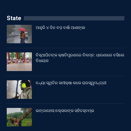
State
ଆହୁରି ୪ ଦିନ ବଡ଼ ବର୍ଷା ଆଶଙ୍କା
ବିସ୍ଥାପିତଙ୍କ କ୍ଷତିପୂରଣରେ ବିଳମ୍ବ: ଧାରଣାରେ ବସିଲେ
ବିଧାୟକ
ବନ୍ୟା ସ୍ଥିତିର ସମୀକ୍ଷା କଲେ ରାଜସ୍ୱମନ୍ତ୍ରୀ
ଭଙ୍ଗାହେଲା ନକ୍ସଲଙ୍କ ସହିଦସ୍ତମ୍ଭ