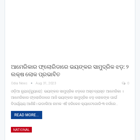
ଆମେରିକାର ଫ୍ଲୋରିଡାରେ ଭୟଙ୍କର ସାମୁଦ୍ରିକ ଝଡ଼: ୨
ଲକ୍ଷ ଲୋକ ପ୍ରଭାବିତ
Odia News
Aug 31, 2023
0
ଓଡ଼ିଆ ନ୍ୟୁଜ୍(ବ୍ୟୁରୋ): ଭୟଙ୍କର ସାମୁଦ୍ରିକ ଝଡ଼ରେ ଅସ୍ତବ୍ୟସ୍ତ ଆମେରିକା ।
ଆମେରିକାର ଫ୍ଲୋରିଡାରେ ଆଜି ଭୟଙ୍କର ସାମୁଦ୍ରିକ ଝଡ଼ ଲୋକଙ୍କ ପାଇଁ
ବିପର୍ୟ୍ୟୟ ଆଣିଛି। ଇଡାଲିଆ ନାମକ ଏହି ହରିକେନ କ୍ୟାଟେଗୋରି-୩ ବର୍ଗରେ…
READ MORE...
NATIONAL