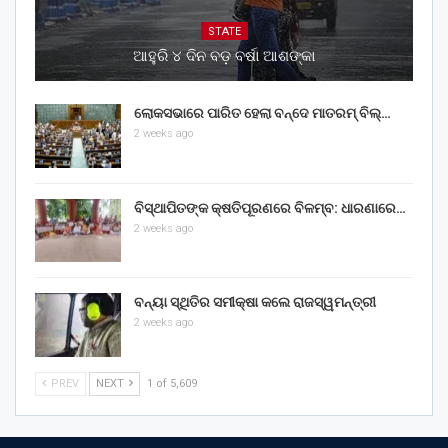
STATE
ଆହୁରି ୪ ଦିନ ବଡ଼ ବର୍ଷା ଆଶଙ୍କା
ଲୋକସଭାରେ ପାରିତ ହେଲା ବନ୍ଦେ ମାତରମ୍‌ ବିଲ୍‌…
2 weeks ago
ବିସ୍ଥାପିତଙ୍କ କ୍ଷତିପୂରଣରେ ବିଳମ୍ବ: ଧାରଣାରେ…
2 weeks ago
ବନ୍ୟା ସ୍ଥିତିର ସମୀକ୍ଷା କଲେ ରାଜସ୍ୱମନ୍ତ୍ରୀ
2 weeks ago
PREV
NEXT
1 of 5,609