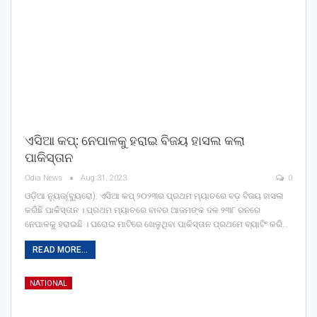
ଏସିଆ କପ୍: ନେପାଳକୁ ହରାଇ ବିଜୟ ହାସଲ କଲା
ପାକିସ୍ତାନ
Odia News
Aug 31, 2023
0
ଓଡ଼ିଆ ନ୍ୟୁଜ୍(ବ୍ୟୁରୋ): ଏସିଆ କପ୍ ୨୦୨୩ର ପ୍ରଥମ ମ୍ୟାଚରେ ବଡ଼ ବିଜୟ ହାସଲ
କରିଛି ପାକିସ୍ତାନ । ପ୍ରଥମ ମ୍ୟାଚରେ ବାବର ଆଜମଙ୍କ ଦଳ ୨୩୮ ରନରେ
ନେପାଳକୁ ହରାଇଛି । ଘରୋଇ ମାଟିରେ ଖେଳୁଥିବା ପାକିସ୍ତାନ ପ୍ରଥମେ ବ୍ୟାଟିଂ କରି…
READ MORE...
NATIONAL