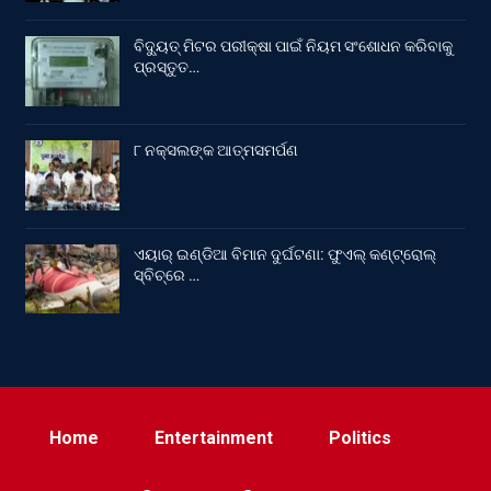
ବିଦ୍ୟୁତ୍ ମିଟର ପରୀକ୍ଷା ପାଇଁ ନିୟମ ସଂଶୋଧନ କରିବାକୁ
ପ୍ରସ୍ତୁତ…
୮ ନକ୍ସଲଙ୍କ ଆତ୍ମସମର୍ପଣ
ଏୟାର୍ ଇଣ୍ଡିଆ ବିମାନ ଦୁର୍ଘଟଣା: ଫୁଏଲ୍‌ କଣ୍ଟ୍ରୋଲ୍‌
ସ୍ବିଚ୍‌ରେ …
Home
Entertainment
Politics