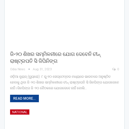
ଜି-୨୦ ଶିଖର ସମ୍ମିଳନୀରେ ଯୋଗ ଦେବେନି ଚୀନ୍
ରାଷ୍ଟ୍ରପତି ସି ଜିପିନିଙ୍ଗ
Odia News
Aug 31, 2023
0
ଓଡ଼ିଆ ନ୍ୟୁଜ୍ (ବ୍ୟୁରୋ): ୮ ରୁ ୧୦ ସେପ୍ଟେମ୍ବର ମଧ୍ୟରେ ଭାରତରେ ଅନୁଷ୍ଠିତ
ହେବାକୁ ଥିବା ଜି -୨୦ ଶିଖର ସମ୍ମିଳନୀରେ ଚୀନ୍ ରାଷ୍ଟ୍ରପତି ସି ଜିନପିଙ୍ଗ ଯୋଗଦେବେ
ନାହିଁ। ଜିନପିଙ୍ଗ ଜି -୨୦ ବୈଠକରେ ଯୋଗଦେବେ ନାହିଁ ବୋଲି…
READ MORE...
NATIONAL