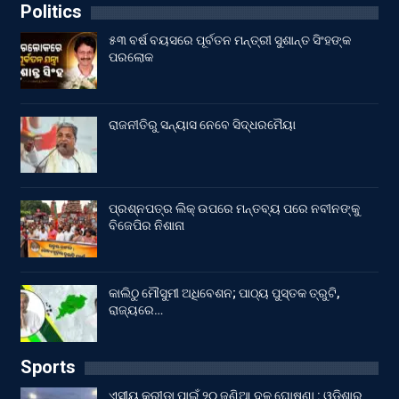
Politics
୫୩ ବର୍ଷ ବୟସରେ ପୂର୍ବତନ ମନ୍ତ୍ରୀ ସୁଶାନ୍ତ ସିଂହଙ୍କ
ପରଲୋକ
ରାଜନୀତିରୁ ସନ୍ୟାସ ନେବେ ସିଦ୍ଧରମୈୟା
ପ୍ରଶ୍ନପତ୍ର ଲିକ୍ ଉପରେ ମନ୍ତବ୍ୟ ପରେ ନବୀନଙ୍କୁ
ବିଜେପିର ନିଶାନା
କାଲିଠୁ ମୌସୁମୀ ଅଧିବେଶନ; ପାଠ୍ୟ ପୁସ୍ତକ ତ୍ରୁଟି,
ରାଜ୍ୟରେ…
Sports
ଏସୀୟ କ୍ରୀଡ଼ା ପାଇଁ ୨୦ ଜଣିଆ ଦଳ ଘୋଷଣା : ଓଡ଼ିଶାରୁ