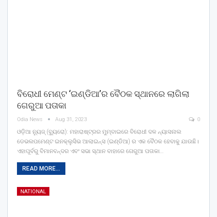
ବିରୋଧୀ ମେଣ୍ଟ ‘ଇଣ୍ଡିଆ’ର ବୈଠକ ସ୍ଥାନରେ ଲାଗିଲା
ଗେରୁଆ ପତାକା
Odia News
Aug 31, 2023
0
ଓଡ଼ିଆ ନ୍ୟୁଜ୍ (ବ୍ୟୁରୋ): ମହାରାଷ୍ଟ୍ରର ମୁମ୍ବାଇରେ ବିରୋଧୀ ଦଳ ନ୍ୟାସନାଲ
ଡେଭଲପମେଣ୍ଟ ଇନକ୍ଲୁସିଭ ଆଲାଇନ୍ସ (ଇଣ୍ଡିଆ) ର ଏକ ବୈଠକ ହେବାକୁ ଯାଉଛି।
ଏହାପୂର୍ବରୁ ବିମାନବନ୍ଦର ଏବଂ ସଭା ସ୍ଥାନ ବାହାରେ ଗେରୁଆ ପତାକା…
READ MORE...
NATIONAL