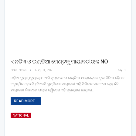
ଏନଡିଏ ଓ ଇଣ୍ଡିଆ ମେଣ୍ଟକୁ ମାୟାବତୀଙ୍କ NO
Odia News
Aug 31, 2023
0
ଓଡ଼ିଆ ନ୍ୟୁଜ୍ (ବ୍ୟୁରୋ): ଆଜି ମୁମ୍ବାଇରେ ଇଣ୍ଡିଆ ଆଲାଇନ୍ସର ଦୁଇ ଦିନିଆ ବୈଠକ
ଅନୁଷ୍ଠିତ ହେଉଛି। ବିଏସପି ସୁପ୍ରିମୋ ମାୟାବତୀ ଏହି ମିଳିତର ଏକ ଅଂଶ ହେବ କି?
ମାୟାବତୀ ନିକଟରେ ତାଙ୍କ ଟ୍ୱିଟରେ ଏହି ପ୍ରଶ୍ନର ଉତ୍ତର…
READ MORE...
NATIONAL