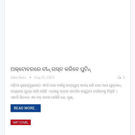
ଅକ୍ଟୋବରରେ ଚୀନ୍ ଗସ୍ତ କରିବେ ପୁଟିନ୍
Odia News
Aug 31, 2023
0
ଓଡ଼ିଆ ନ୍ୟୁଜ୍(ବ୍ୟୁରୋ): ଦୀର୍ଘ ଦେଢ ବର୍ଷରୁ ଉଦ୍ଦ୍ୱର୍ ସମୟ ଧରି ଋଷ ଆଉ ୟୁକ୍ରେନ୍
ମଧ୍ୟରେ ଯୁଦ୍ଧ ଲାଗି ରହିଛି । ଋଷକୁ ଚାଇନା ସମର୍ଥନ କରୁଥିବା ଦେଖିବାକୁ ମିଳୁଛି ।
ଏହାରି ଭିତରେ ଏକ ବଡ଼ ଖବର ଆସିଛି ଯେ, ରୁଷ୍…
READ MORE...
NATIONAL