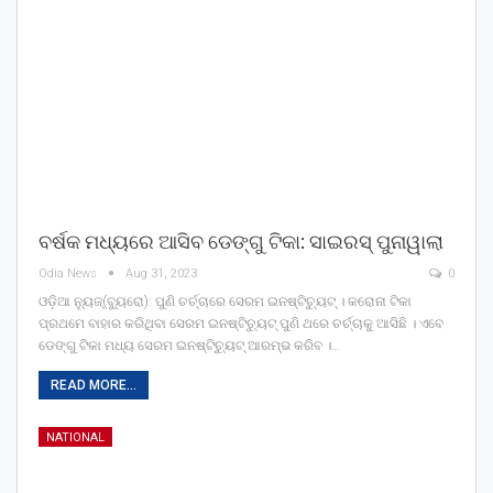
ବର୍ଷକ ମଧ୍ୟରେ ଆସିବ ଡେଙ୍ଗୁ ଟିକା: ସାଇରସ୍ ପୁନାୱାଲା
Odia News
Aug 31, 2023
0
ଓଡ଼ିଆ ନ୍ୟୁଜ୍(ବ୍ୟୁରୋ): ପୁଣି ଚର୍ଚ୍ଚାରେ ସେରମ ଇନଷ୍ଟିଚ୍ୟୁଟ୍ । କରୋନା ଟିକା
ପ୍ରଥମେ ବାହାର କରିଥିବା ସେରମ ଇନଷ୍ଟିଚ୍ୟୁଟ୍ ପୁଣି ଥରେ ଚର୍ଚ୍ଚାକୁ ଆସିଛି । ଏବେ
ଡେଙ୍ଗୁ ଟିକା ମଧ୍ୟ ସେରମ ଇନଷ୍ଟିଚ୍ୟୁଟ୍ ଆରମ୍ଭ କରିବ ।…
READ MORE...
NATIONAL