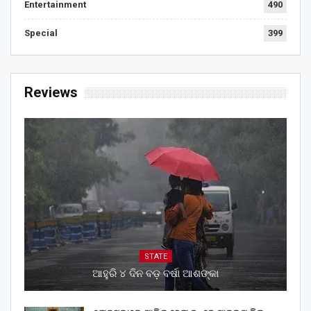
Entertainment
490
Special
399
Reviews
STATE
ଆହୁରି ୪ ଦିନ ବଡ଼ ବର୍ଷା ଆଶଙ୍କା