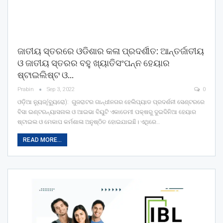
ଜାତୀୟ ସ୍ତରରେ ଓଡିଶାର କଳା ପ୍ରଦର୍ଶୀତ: ଆନ୍ତର୍ଜାତୀୟ
ଓ ଜାତୀୟ ସ୍ତରର ବହୁ ଖ୍ୟାତିସଂପନ୍ନ ହେୟାର
ଷ୍ଟାଇଲିଷ୍ଟ ଓ…
Prabin
Sep 3, 2022
0
ଓଡ଼ିଆ ନ୍ୟୁଜ୍(ବ୍ୟୁରୋ): ଗୁଜରାଟର ଗାନ୍ଧୀନଗର ହେଲିପ୍ୟାଡ ପ୍ରଦର୍ଶନୀ ସେଣ୍ଟରରେ
ବିସା ଇଣ୍ଟରନ୍ୟାସନାଲ ଓ ଆଇଭା ବିୟୁଟି ଏକାଡେମୀ ପକ୍ଷରୁ ଦୁଇଦିନିଆ ହେୟାର
ଷ୍ଟାଇଲ ଓ ମେକାପ କର୍ମଶାଳା ଅନୁଷ୍ଠିତ ହୋଇଯାଇଛି। ଏଥିରେ…
READ MORE...