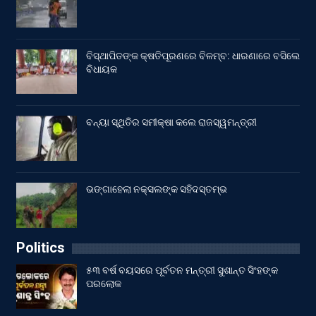
ବିସ୍ଥାପିତଙ୍କ କ୍ଷତିପୂରଣରେ ବିଳମ୍ବ: ଧାରଣାରେ ବସିଲେ
ବିଧାୟକ
ବନ୍ୟା ସ୍ଥିତିର ସମୀକ୍ଷା କଲେ ରାଜସ୍ୱମନ୍ତ୍ରୀ
ଭଙ୍ଗାହେଲା ନକ୍ସଲଙ୍କ ସହିଦସ୍ତମ୍ଭ
Politics
୫୩ ବର୍ଷ ବୟସରେ ପୂର୍ବତନ ମନ୍ତ୍ରୀ ସୁଶାନ୍ତ ସିଂହଙ୍କ
ପରଲୋକ