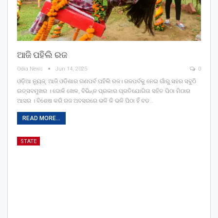
ଆଜି ପହିଲି ରଜ
Odia News
Jun 14, 2025
0
ଓଡ଼ିଆ ନ୍ୟୁଜ୍: ଆଜି ଓଡିଶାର ଗଣପର୍ବ ପହିଲି ରଜ। ରଜପର୍ବକୁ ନେଇ ଗାଁରୁ ସହର ସବୁଠି
ଉତ୍ସବମୁଖର । ଦୋଳି ଖେଳ, ବିଭିନ୍ନ ପ୍ରକାର ପ୍ରତିଯୋଗିତା ସହିତ ପିଠା ମିଠାର
ଆସର । ବିଶେଷ କରି ରଜ ଅବସରରେ ଭଳି କି ଭଳି ପିଠା ହିଁ ବଡ…
READ MORE...
STATE