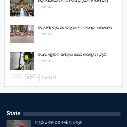
ଲୋକସଭାରେ ପାରିତ ହେଲା ବନ୍ଦେ ମାତରମ୍‌ ବିଲ୍‌…
1 week ago
ବିସ୍ଥାପିତଙ୍କ କ୍ଷତିପୂରଣରେ ବିଳମ୍ବ: ଧାରଣାରେ…
1 week ago
ବନ୍ୟା ସ୍ଥିତିର ସମୀକ୍ଷା କଲେ ରାଜସ୍ୱମନ୍ତ୍ରୀ
1 week ago
PREV
NEXT
1 of 5,609
State
ଆହୁରି ୪ ଦିନ ବଡ଼ ବର୍ଷା ଆଶଙ୍କା