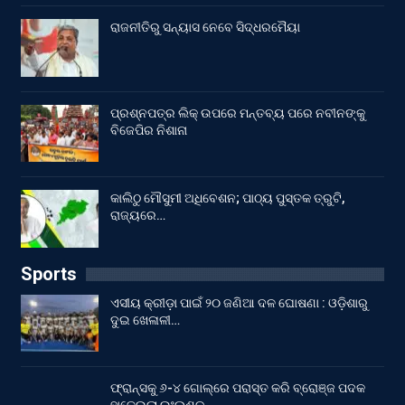
ରାଜନୀତିରୁ ସନ୍ୟାସ ନେବେ ସିଦ୍ଧରମୈୟା
ପ୍ରଶ୍ନପତ୍ର ଲିକ୍ ଉପରେ ମନ୍ତବ୍ୟ ପରେ ନବୀନଙ୍କୁ
ବିଜେପିର ନିଶାନା
କାଲିଠୁ ମୌସୁମୀ ଅଧିବେଶନ; ପାଠ୍ୟ ପୁସ୍ତକ ତ୍ରୁଟି,
ରାଜ୍ୟରେ…
Sports
ଏସୀୟ କ୍ରୀଡ଼ା ପାଇଁ ୨୦ ଜଣିଆ ଦଳ ଘୋଷଣା : ଓଡ଼ିଶାରୁ
ଦୁଇ ଖେଳାଳୀ…
ଫ୍ରାନ୍ସକୁ ୬-୪ ଗୋଲ୍‌ରେ ପରାସ୍ତ କରି ବ୍ରୋଞ୍ଜ ପଦକ