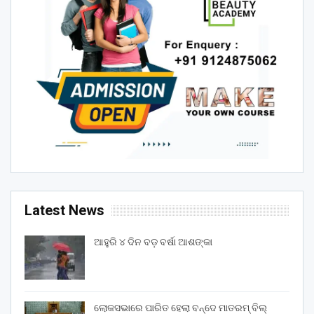
Latest News
ଆହୁରି ୪ ଦିନ ବଡ଼ ବର୍ଷା ଆଶଙ୍କା
ଲୋକସଭାରେ ପାରିତ ହେଲା ବନ୍ଦେ ମାତରମ୍‌ ବିଲ୍‌