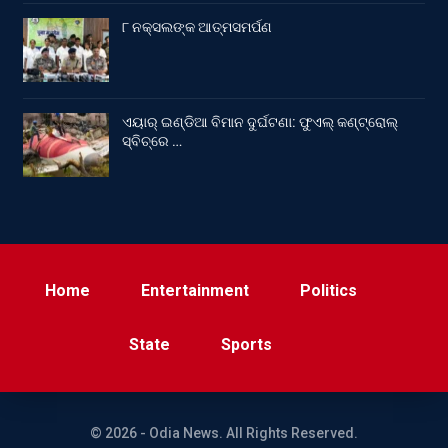
୮ ନକ୍ସଲଙ୍କ ଆତ୍ମସମର୍ପଣ
ଏୟାର୍ ଇଣ୍ଡିଆ ବିମାନ ଦୁର୍ଘଟଣା: ଫୁଏଲ୍‌ କଣ୍ଟ୍ରୋଲ୍‌
ସ୍ବିଚ୍‌ରେ …
Home
Entertainment
Politics
State
Sports
© 2026 - Odia News. All Rights Reserved.