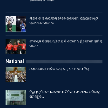
ହାତେଇଲା ଇଂଲଣ୍ଡ
ମୀରାବାଈ ଓ ଲଭଲୀନା ନେବେ ଗ୍ଲାସଗୋ ରାଜ୍ୟଗୋଷ୍ଠୀ
କ୍ରୀଡାରେ ଭାରତର…
ଇଂଲଣ୍ଡ ବିପକ୍ଷ ଦ୍ୱିତୀୟ ଟି-୨୦ରେ ୪ ୱିକେଟ୍‌ରେ ହାରିଲା
ଭାରତ
National
ଲୋକସଭାରେ ପାରିତ ହେଲା ବନ୍ଦେ ମାତରମ୍‌ ବିଲ୍‌
ବିଦ୍ୟୁତ୍ ମିଟର ପରୀକ୍ଷା ପାଇଁ ନିୟମ ସଂଶୋଧନ କରିବାକୁ
ପ୍ରସ୍ତୁତ…