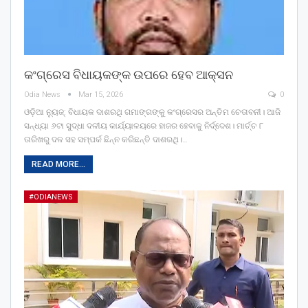
କଂଗ୍ରେସ ବିଧାୟକଙ୍କ ଉପରେ ହେବ ଆକ୍ସନ
Odia News
Mar 15, 2026
0
ଓଡ଼ିଆ ନ୍ୟୁଜ୍: ବିଧାୟକ ଦାଶରଥି ଗମାଙ୍ଗଙ୍କୁ କଂଗ୍ରେସର ଅନ୍ତିମ ଚେତାବନୀ। ଆଜି
ସନ୍ଧ୍ୟା ୬ଟା ସୁଦ୍ଧା ଦଳୀୟ କାର୍ଯ୍ୟାଳୟରେ ହାଜର ହେବାକୁ ନିର୍ଦ୍ଦେଶ। ମାର୍ଚ୍ଚ ୮
ତାରିଖରୁ ଦଳ ସହ ସମ୍ପର୍କ ଛିନ୍ନ କରିଛନ୍ତି ଦାଶରଥି।…
READ MORE...
#ODIANEWS