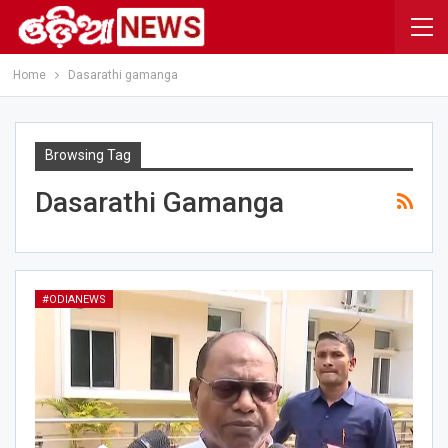
Home
Dasarathi gamanga
Browsing Tag
Dasarathi Gamanga
#ODIANEWS