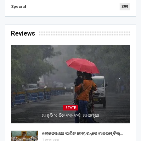
Special
399
Reviews
STATE
ଆହୁରି ୪ ଦିନ ବଡ଼ ବର୍ଷା ଆଶଙ୍କା
ଲୋକସଭାରେ ପାରିତ ହେଲା ବନ୍ଦେ ମାତରମ୍‌ ବିଲ୍‌…
1 week ago