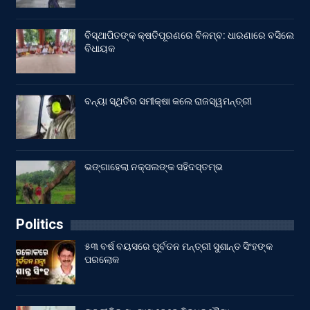
ବିସ୍ଥାପିତଙ୍କ କ୍ଷତିପୂରଣରେ ବିଳମ୍ବ: ଧାରଣାରେ ବସିଲେ
ବିଧାୟକ
ବନ୍ୟା ସ୍ଥିତିର ସମୀକ୍ଷା କଲେ ରାଜସ୍ୱମନ୍ତ୍ରୀ
ଭଙ୍ଗାହେଲା ନକ୍ସଲଙ୍କ ସହିଦସ୍ତମ୍ଭ
Politics
୫୩ ବର୍ଷ ବୟସରେ ପୂର୍ବତନ ମନ୍ତ୍ରୀ ସୁଶାନ୍ତ ସିଂହଙ୍କ
ପରଲୋକ