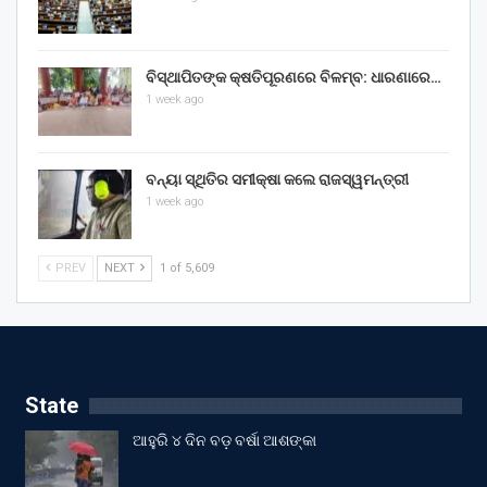
ବିସ୍ଥାପିତଙ୍କ କ୍ଷତିପୂରଣରେ ବିଳମ୍ବ: ଧାରଣାରେ…
1 week ago
ବନ୍ୟା ସ୍ଥିତିର ସମୀକ୍ଷା କଲେ ରାଜସ୍ୱମନ୍ତ୍ରୀ
1 week ago
PREV
NEXT
1 of 5,609
State
ଆହୁରି ୪ ଦିନ ବଡ଼ ବର୍ଷା ଆଶଙ୍କା