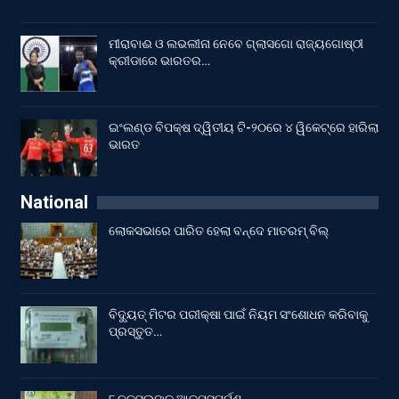
ମୀରାବାଈ ଓ ଲଭଲୀନା ନେବେ ଗ୍ଲାସଗୋ ରାଜ୍ୟଗୋଷ୍ଠୀ
କ୍ରୀଡାରେ ଭାରତର…
ଇଂଲଣ୍ଡ ବିପକ୍ଷ ଦ୍ୱିତୀୟ ଟି-୨୦ରେ ୪ ୱିକେଟ୍‌ରେ ହାରିଲା
ଭାରତ
National
ଲୋକସଭାରେ ପାରିତ ହେଲା ବନ୍ଦେ ମାତରମ୍‌ ବିଲ୍‌
ବିଦ୍ୟୁତ୍ ମିଟର ପରୀକ୍ଷା ପାଇଁ ନିୟମ ସଂଶୋଧନ କରିବାକୁ
ପ୍ରସ୍ତୁତ…