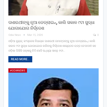
ଦାଶରଥୀଙ୍କୁ ନୂଆ ଡେଡ୍‌ଲାଇନ୍‌, କାଲି ସକାଳ ୯ଟା ସୁଦ୍ଧା
ଯୋଗାଯୋଗ ନିର୍ଦ୍ଦେଶ
Odia News
Mar 15, 2026
0
ଓଡ଼ିଆ ନ୍ୟୁଜ୍: କଂଗ୍ରେସ ବିଧାୟକ ଦାଶରଥୀ ଗମାଙ୍ଗଙ୍କୁ ନୂଆ ଡେଡ୍‌ଲାଇନ୍‌। କାଲି
ସକାଳ ୯ଟା ସୁଦ୍ଧା ଯୋଗାଯୋଗ କରିବାକୁ ନିର୍ଦ୍ଦେଶ।ସଭ୍ୟପଦ ଋଦ୍ଦ ଚେତାବନୀ ସହ
ଓଡ଼ିଶା ପିସିସି ପକ୍ଷରୁ ଚିଠି।ଆଜି ସନ୍ଧ୍ୟା ସାଢ଼େ ୬ଟା…
READ MORE...
#ODIANEWS