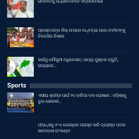
ରାଜନୀତିରୁ ସନ୍ୟାସ ନେବେ ସିଦ୍ଧରମୈୟା
ପ୍ରଶ୍ନପତ୍ର ଲିକ୍ ଉପରେ ମନ୍ତବ୍ୟ ପରେ ନବୀନଙ୍କୁ
ବିଜେପିର ନିଶାନା
କାଲିଠୁ ମୌସୁମୀ ଅଧିବେଶନ; ପାଠ୍ୟ ପୁସ୍ତକ ତ୍ରୁଟି,
ରାଜ୍ୟରେ…
Sports
ଏସୀୟ କ୍ରୀଡ଼ା ପାଇଁ ୨୦ ଜଣିଆ ଦଳ ଘୋଷଣା : ଓଡ଼ିଶାରୁ
ଦୁଇ ଖେଳାଳୀ…
ଫ୍ରାନ୍ସକୁ ୬-୪ ଗୋଲ୍‌ରେ ପରାସ୍ତ କରି ବ୍ରୋଞ୍ଜ ପଦକ
ହାତେଇଲା ଇଂଲଣ୍ଡ