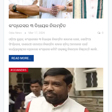
କଂଗ୍ରେସର ୩ ବିଧାୟକ ନିଲମ୍ବିତ
Odia News
Mar 17, 2026
0
ଓଡ଼ିଆ ନ୍ୟୁଜ୍: କଂଗ୍ରେସର ୩ ବିଧାୟକ ନିଲମ୍ବିତ।ରମେଶ ଜେନା, ସୋଫିଆ
ଫିର୍ଦ୍ଦୋସ, ଦାଶରଥୀ ଗମାଙ୍ଗ ନିଲମ୍ବିତ।ଦଳର ହ୍ବିପ୍‌ ଅବମାନନା ପାଇଁ
କାର୍ଯ୍ୟାନୁଷ୍ଠାନ।ପ୍ରଦେଶ କଂଗ୍ରେସ କମିଟି ପକ୍ଷରୁ ନିଲମ୍ବନ ନିଷ୍ପତ୍ତି।କାଲି…
READ MORE...
#ODIANEWS