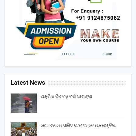
Latest News
ଆହୁରି ୪ ଦିନ ବଡ଼ ବର୍ଷା ଆଶଙ୍କା
ଲୋକସଭାରେ ପାରିତ ହେଲା ବନ୍ଦେ ମାତରମ୍‌ ବିଲ୍‌