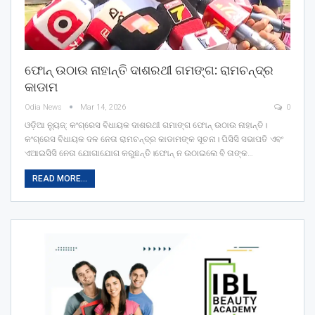
ଫୋନ୍‌ ଉଠାଉ ନାହାନ୍ତି ଦାଶରଥୀ ଗମଙ୍ଗ: ରାମଚନ୍ଦ୍ର
କାଡାମ
Odia News
Mar 14, 2026
0
ଓଡ଼ିଆ ନ୍ୟୁଜ୍: କଂଗ୍ରେସ ବିଧାୟକ ଦାଶରଥୀ ଗମାଙ୍ଗ ଫୋନ୍‌ ଉଠାଉ ନାହାନ୍ତି।
କଂଗ୍ରେସ ବିଧାୟକ ଦଳ ନେତା ରାମଚନ୍ଦ୍ର କାଡାମଙ୍କ ସୂଚନା। ପିସିସି ସଭାପତି ଏବଂ
ଏଆଇସିସି ନେତା ଯୋଗାଯୋଗ କରୁଛନ୍ତି।ଫୋନ୍‌ ନ ଉଠାଇଲେ ବି ତାଙ୍କ…
READ MORE...