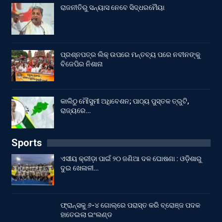
ରାଜନୀତିରୁ ସନ୍ୟାସ ନେବେ ସିଦ୍ଧରମୈୟା
ପ୍ରଶ୍ନପତ୍ର ଲିକ୍ ଉପରେ ମନ୍ତବ୍ୟ ପରେ ନବୀନଙ୍କୁ
ବିଜେପିର ନିଶାନା
କାଲିଠୁ ମୌସୁମୀ ଅଧିବେଶନ; ପାଠ୍ୟ ପୁସ୍ତକ ତ୍ରୁଟି,
ରାଜ୍ୟରେ…
Sports
ଏସୀୟ କ୍ରୀଡ଼ା ପାଇଁ ୨୦ ଜଣିଆ ଦଳ ଘୋଷଣା : ଓଡ଼ିଶାରୁ
ଦୁଇ ଖେଳାଳୀ…
ଫ୍ରାନ୍ସକୁ ୬-୪ ଗୋଲ୍‌ରେ ପରାସ୍ତ କରି ବ୍ରୋଞ୍ଜ ପଦକ
ହାତେଇଲା ଇଂଲଣ୍ଡ