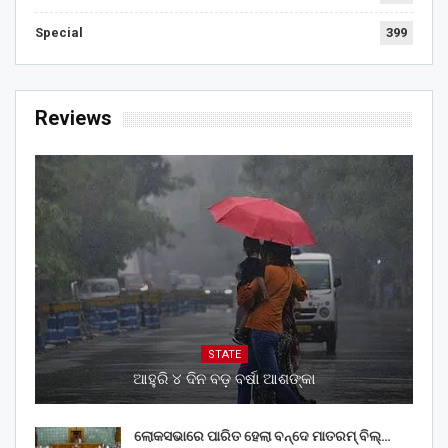
Special
399
Reviews
STATE
ଆହୁରି ୪ ଦିନ ବଡ଼ ବର୍ଷା ଆଶଙ୍କା
ଲୋକସଭାରେ ପାରିତ ହେଲା ବନ୍ଦେ ମାତରମ୍‌ ବିଲ୍‌…