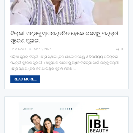
ଦିଲ୍ଲୀ ଏମ୍ସକୁ ସ୍ଥାନାନ୍ତରିତ ହେଲେ ରଜସ୍ୱ ମନ୍ତ୍ରୀ
ସୁରେଶ ପୂଜାରୀ
Odia News
Mar 5, 2026
0
ଓଡ଼ିଆ ନ୍ୟୁଜ୍: ଦିଲ୍ଲୀ ଏମ୍‌ସ ସ୍ଥାନାନ୍ତର ହେଲେ ରାଜସ୍ୱ ଓ ବିପର୍ଯ୍ୟୟ ପରିଚାଳନା
ମନ୍ତ୍ରୀ ସୁରେଶ ପୂଜାରୀ । ଅସୁସ୍ଥତା କାରଣରୁ ଅଧିକ ଚିକିତ୍ସା ପାଇଁ ତାଙ୍କୁ ଦିଲ୍ଲୀ
ଏମ୍‌ସ ସ୍ଥାନାନ୍ତର କରାଯାଇଥିବା ସୂଚନା ମିଳିଛି ।…
READ MORE...