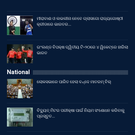
ମୀରାବାଈ ଓ ଲଭଲୀନା ନେବେ ଗ୍ଲାସଗୋ ରାଜ୍ୟଗୋଷ୍ଠୀ
କ୍ରୀଡାରେ ଭାରତର…
ଇଂଲଣ୍ଡ ବିପକ୍ଷ ଦ୍ୱିତୀୟ ଟି-୨୦ରେ ୪ ୱିକେଟ୍‌ରେ ହାରିଲା
ଭାରତ
National
ଲୋକସଭାରେ ପାରିତ ହେଲା ବନ୍ଦେ ମାତରମ୍‌ ବିଲ୍‌
ବିଦ୍ୟୁତ୍ ମିଟର ପରୀକ୍ଷା ପାଇଁ ନିୟମ ସଂଶୋଧନ କରିବାକୁ
ପ୍ରସ୍ତୁତ…