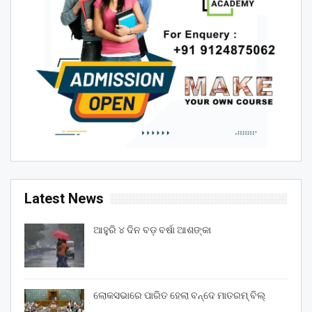
Latest News
ଆହୁରି ୪ ଦିନ ବଡ଼ ବର୍ଷା ଆଶଙ୍କା
ଲୋକସଭାରେ ପାରିତ ହେଲା ବନ୍ଦେ ମାତରମ୍‌ ବିଲ୍‌