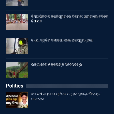
ବିସ୍ଥାପିତଙ୍କ କ୍ଷତିପୂରଣରେ ବିଳମ୍ବ: ଧାରଣାରେ ବସିଲେ
ବିଧାୟକ
ବନ୍ୟା ସ୍ଥିତିର ସମୀକ୍ଷା କଲେ ରାଜସ୍ୱମନ୍ତ୍ରୀ
ଭଙ୍ଗାହେଲା ନକ୍ସଲଙ୍କ ସହିଦସ୍ତମ୍ଭ
Politics
୫୩ ବର୍ଷ ବୟସରେ ପୂର୍ବତନ ମନ୍ତ୍ରୀ ସୁଶାନ୍ତ ସିଂହଙ୍କ
ପରଲୋକ