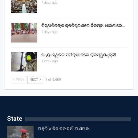
7 days ago
ବିସ୍ଥାପିତଙ୍କ କ୍ଷତିପୂରଣରେ ବିଳମ୍ବ: ଧାରଣାରେ…
7 days ago
ବନ୍ୟା ସ୍ଥିତିର ସମୀକ୍ଷା କଲେ ରାଜସ୍ୱମନ୍ତ୍ରୀ
1 week ago
PREV
NEXT
1 of 5,609
State
ଆହୁରି ୪ ଦିନ ବଡ଼ ବର୍ଷା ଆଶଙ୍କା