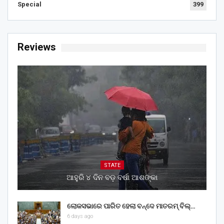
Special
399
Reviews
STATE
ଆହୁରି ୪ ଦିନ ବଡ଼ ବର୍ଷା ଆଶଙ୍କା
ଲୋକସଭାରେ ପାରିତ ହେଲା ବନ୍ଦେ ମାତରମ୍‌ ବିଲ୍‌…
6 days ago