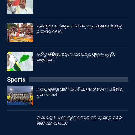
ପ୍ରଶ୍ନପତ୍ର ଲିକ୍ ଉପରେ ମନ୍ତବ୍ୟ ପରେ ନବୀନଙ୍କୁ
ବିଜେପିର ନିଶାନା
କାଲିଠୁ ମୌସୁମୀ ଅଧିବେଶନ; ପାଠ୍ୟ ପୁସ୍ତକ ତ୍ରୁଟି,
ରାଜ୍ୟରେ…
Sports
ଏସୀୟ କ୍ରୀଡ଼ା ପାଇଁ ୨୦ ଜଣିଆ ଦଳ ଘୋଷଣା : ଓଡ଼ିଶାରୁ
ଦୁଇ ଖେଳାଳୀ…
ଫ୍ରାନ୍ସକୁ ୬-୪ ଗୋଲ୍‌ରେ ପରାସ୍ତ କରି ବ୍ରୋଞ୍ଜ ପଦକ
ହାତେଇଲା ଇଂଲଣ୍ଡ