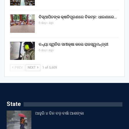
ବିସ୍ଥାପିତଙ୍କ କ୍ଷତିପୂରଣରେ ବିଳମ୍ବ: ଧାରଣାରେ…
6 days ago
ବନ୍ୟା ସ୍ଥିତିର ସମୀକ୍ଷା କଲେ ରାଜସ୍ୱମନ୍ତ୍ରୀ
6 days ago
PREV
NEXT
1 of 5,609
State
ଆହୁରି ୪ ଦିନ ବଡ଼ ବର୍ଷା ଆଶଙ୍କା