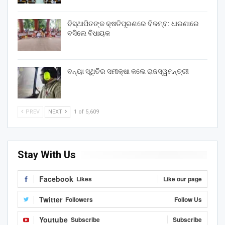
ବିସ୍ଥାପିତଙ୍କ କ୍ଷତିପୂରଣରେ ବିଳମ୍ବ: ଧାରଣାରେ
ବସିଲେ ବିଧାୟକ
ବନ୍ୟା ସ୍ଥିତିର ସମୀକ୍ଷା କଲେ ରାଜସ୍ୱମନ୍ତ୍ରୀ
PREV
NEXT
1 of 5,609
Stay With Us
Facebook
Likes
Like our page
Twitter
Followers
Follow Us
Youtube
Subscribe
Subscribe