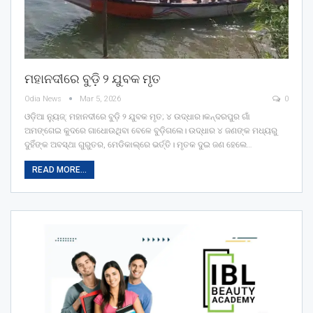
ମହାନଦୀରେ ବୁଡ଼ି ୨ ଯୁବକ ମୃତ
Odia News
Mar 5, 2026
0
ଓଡ଼ିଆ ନ୍ୟୁଜ୍: ମହାନଦୀରେ ବୁଡ଼ି ୨ ଯୁବକ ମୃତ; ୪ ଉଦ୍ଧାର।କନ୍ଦରପୁର ଗାଁ
ଅମଙ୍ଗେଇ କୁଦରେ ଗାଧୋଉଥିବା ବେଳେ ବୁଡ଼ିଗଲେ। ଉଦ୍ଧାର ୪ ଜଣଙ୍କ ମଧ୍ୟରୁ
ଦୁହିଁଙ୍କ ଅବସ୍ଥା ଗୁରୁତର, ମେଡିକାଲ୍‌ରେ ଭର୍ତ୍ତି। ମୃତକ ଦୁଇ ଜଣ ହେଲେ…
READ MORE...