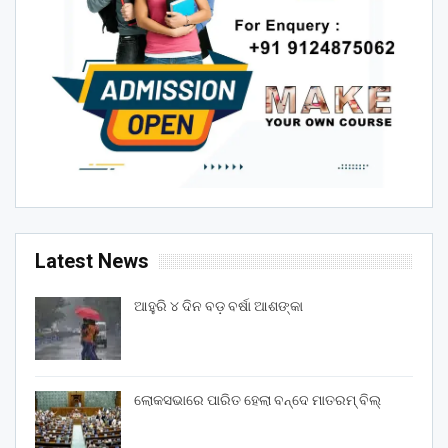
Latest News
ଆହୁରି ୪ ଦିନ ବଡ଼ ବର୍ଷା ଆଶଙ୍କା
ଲୋକସଭାରେ ପାରିତ ହେଲା ବନ୍ଦେ ମାତରମ୍‌ ବିଲ୍‌