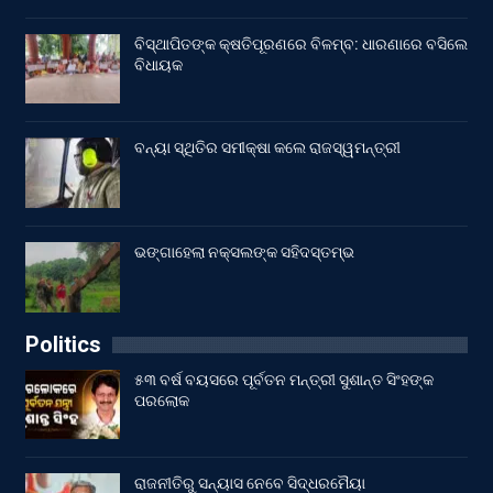
ବିସ୍ଥାପିତଙ୍କ କ୍ଷତିପୂରଣରେ ବିଳମ୍ବ: ଧାରଣାରେ ବସିଲେ
ବିଧାୟକ
ବନ୍ୟା ସ୍ଥିତିର ସମୀକ୍ଷା କଲେ ରାଜସ୍ୱମନ୍ତ୍ରୀ
ଭଙ୍ଗାହେଲା ନକ୍ସଲଙ୍କ ସହିଦସ୍ତମ୍ଭ
Politics
୫୩ ବର୍ଷ ବୟସରେ ପୂର୍ବତନ ମନ୍ତ୍ରୀ ସୁଶାନ୍ତ ସିଂହଙ୍କ
ପରଲୋକ
ରାଜନୀତିରୁ ସନ୍ୟାସ ନେବେ ସିଦ୍ଧରମୈୟା