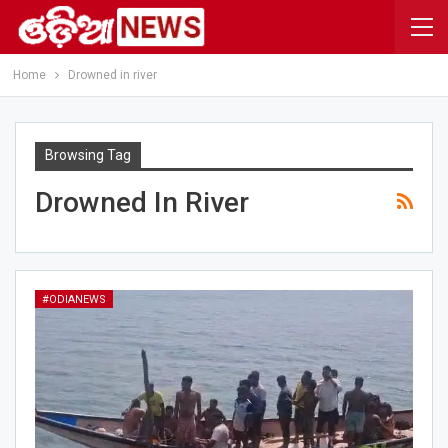
Home
Drowned in river
Browsing Tag
Drowned In River
#ODIANEWS