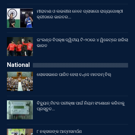
ମୀରାବାଈ ଓ ଲଭଲୀନା ନେବେ ଗ୍ଲାସଗୋ ରାଜ୍ୟଗୋଷ୍ଠୀ
କ୍ରୀଡାରେ ଭାରତର…
ଇଂଲଣ୍ଡ ବିପକ୍ଷ ଦ୍ୱିତୀୟ ଟି-୨୦ରେ ୪ ୱିକେଟ୍‌ରେ ହାରିଲା
ଭାରତ
National
ଲୋକସଭାରେ ପାରିତ ହେଲା ବନ୍ଦେ ମାତରମ୍‌ ବିଲ୍‌
ବିଦ୍ୟୁତ୍ ମିଟର ପରୀକ୍ଷା ପାଇଁ ନିୟମ ସଂଶୋଧନ କରିବାକୁ
ପ୍ରସ୍ତୁତ…
୮ ନକ୍ସଲଙ୍କ ଆତ୍ମସମର୍ପଣ