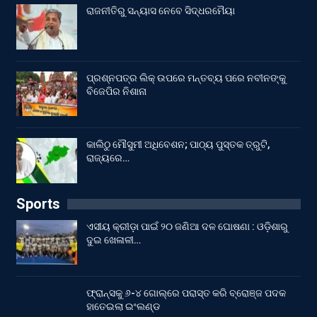
ରାଜନୀତିରୁ ସନ୍ୟାସ ନେବେ ସିଦ୍ଧରମୈୟା
ପ୍ରଶ୍ନପତ୍ର ଲିକ୍ ଉପରେ ମନ୍ତବ୍ୟ ପରେ ନବୀନଙ୍କୁ
ବିଜେପିର ନିଶାନା
କାଲିଠୁ ମୌସୁମୀ ଅଧିବେଶନ; ପାଠ୍ୟ ପୁସ୍ତକ ତ୍ରୁଟି,
ରାଜ୍ୟରେ…
Sports
ଏସୀୟ କ୍ରୀଡ଼ା ପାଇଁ ୨୦ ଜଣିଆ ଦଳ ଘୋଷଣା : ଓଡ଼ିଶାରୁ
ଦୁଇ ଖେଳାଳୀ…
ଫ୍ରାନ୍ସକୁ ୬-୪ ଗୋଲ୍‌ରେ ପରାସ୍ତ କରି ବ୍ରୋଞ୍ଜ ପଦକ
ହାତେଇଲା ଇଂଲଣ୍ଡ