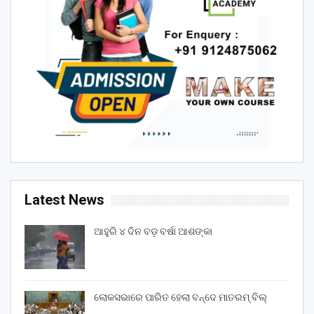
Latest News
ଆହୁରି ୪ ଦିନ ବଡ଼ ବର୍ଷା ଆଶଙ୍କା
ଲୋକସଭାରେ ପାରିତ ହେଲା ବନ୍ଦେ ମାତରମ୍‌ ବିଲ୍‌