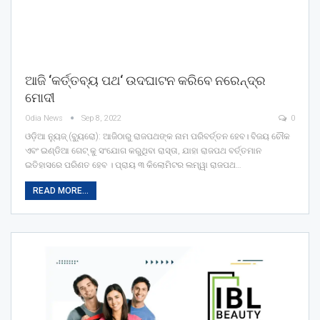
ଆଜି ‘କର୍ତ୍ତବ୍ୟ ପଥ‘ ଉଦଘାଟନ କରିବେ ନରେନ୍ଦ୍ର
ମୋଦୀ
Odia News
Sep 8, 2022
0
ଓଡ଼ିଆ ନ୍ୟୁଜ୍ (ବ୍ୟୁରୋ): ଆଜିଠାରୁ ରାଜପଥଙ୍କ ନାମ ପରିବର୍ତ୍ତନ ହେବ। ବିଜୟ ଚୌକ
ଏବଂ ଇଣ୍ଡିଆ ଗେଟ୍ କୁ ସଂଯୋଗ କରୁଥିବା ରାସ୍ତା, ଯାହା ରାଜପଥ ବର୍ତ୍ତମାନ
ଇତିହାସରେ ପରିଣତ ହେବ । ପ୍ରାୟ ୩ କିଲୋମିଟର ଲମ୍ୱା ରାଜପଥ…
READ MORE...