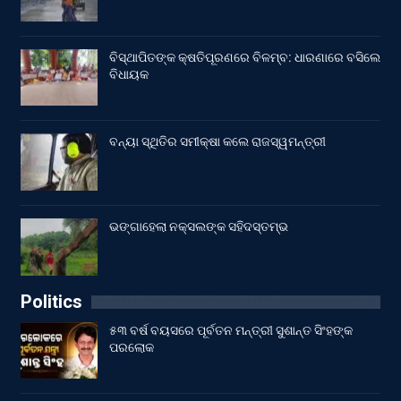
ବିସ୍ଥାପିତଙ୍କ କ୍ଷତିପୂରଣରେ ବିଳମ୍ବ: ଧାରଣାରେ ବସିଲେ
ବିଧାୟକ
ବନ୍ୟା ସ୍ଥିତିର ସମୀକ୍ଷା କଲେ ରାଜସ୍ୱମନ୍ତ୍ରୀ
ଭଙ୍ଗାହେଲା ନକ୍ସଲଙ୍କ ସହିଦସ୍ତମ୍ଭ
Politics
୫୩ ବର୍ଷ ବୟସରେ ପୂର୍ବତନ ମନ୍ତ୍ରୀ ସୁଶାନ୍ତ ସିଂହଙ୍କ
ପରଲୋକ