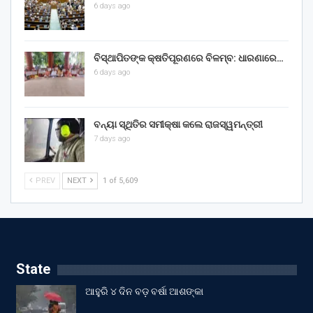
6 days ago
ବିସ୍ଥାପିତଙ୍କ କ୍ଷତିପୂରଣରେ ବିଳମ୍ବ: ଧାରଣାରେ…
6 days ago
ବନ୍ୟା ସ୍ଥିତିର ସମୀକ୍ଷା କଲେ ରାଜସ୍ୱମନ୍ତ୍ରୀ
7 days ago
PREV
NEXT
1 of 5,609
State
ଆହୁରି ୪ ଦିନ ବଡ଼ ବର୍ଷା ଆଶଙ୍କା