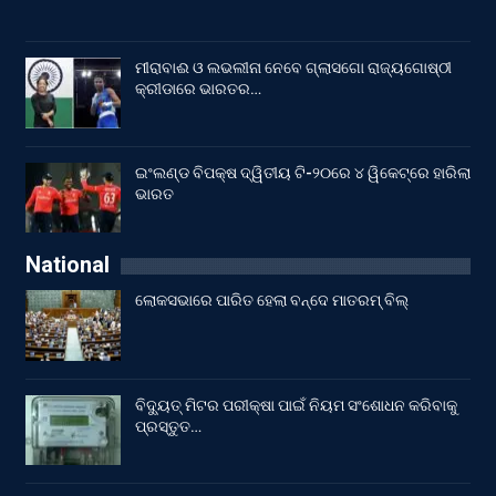
ମୀରାବାଈ ଓ ଲଭଲୀନା ନେବେ ଗ୍ଲାସଗୋ ରାଜ୍ୟଗୋଷ୍ଠୀ
କ୍ରୀଡାରେ ଭାରତର…
ଇଂଲଣ୍ଡ ବିପକ୍ଷ ଦ୍ୱିତୀୟ ଟି-୨୦ରେ ୪ ୱିକେଟ୍‌ରେ ହାରିଲା
ଭାରତ
National
ଲୋକସଭାରେ ପାରିତ ହେଲା ବନ୍ଦେ ମାତରମ୍‌ ବିଲ୍‌
ବିଦ୍ୟୁତ୍ ମିଟର ପରୀକ୍ଷା ପାଇଁ ନିୟମ ସଂଶୋଧନ କରିବାକୁ
ପ୍ରସ୍ତୁତ…