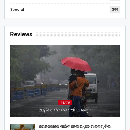
Special
399
Reviews
STATE
ଆହୁରି ୪ ଦିନ ବଡ଼ ବର୍ଷା ଆଶଙ୍କା
ଲୋକସଭାରେ ପାରିତ ହେଲା ବନ୍ଦେ ମାତରମ୍‌ ବିଲ୍‌…