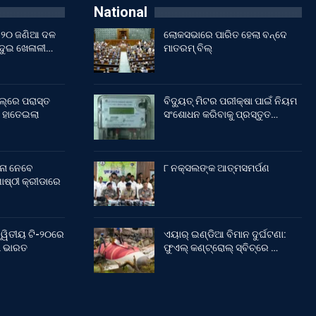
National
ଇଁ ୨୦ ଜଣିଆ ଦଳ
ଲୋକସଭାରେ ପାରିତ ହେଲା ବନ୍ଦେ
 ଦୁଇ ଖେଳାଳୀ…
ମାତରମ୍‌ ବିଲ୍‌
ଲ୍‌ରେ ପରାସ୍ତ
ବିଦ୍ୟୁତ୍ ମିଟର ପରୀକ୍ଷା ପାଇଁ ନିୟମ
 ହାତେଇଲା
ସଂଶୋଧନ କରିବାକୁ ପ୍ରସ୍ତୁତ…
ନା ନେବେ
୮ ନକ୍ସଲଙ୍କ ଆତ୍ମସମର୍ପଣ
ଷ୍ଠୀ କ୍ରୀଡାରେ
୍ୱିତୀୟ ଟି-୨୦ରେ
ଏୟାର୍ ଇଣ୍ଡିଆ ବିମାନ ଦୁର୍ଘଟଣା:
ଲା ଭାରତ
ଫୁଏଲ୍‌ କଣ୍ଟ୍ରୋଲ୍‌ ସ୍ବିଚ୍‌ରେ …