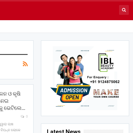
ନ ଓ କୃଷି
 ନେଇ
କୁ ଭେଟିଲେ…
0
୍ୱାରା ଚାଷ
। ବିପନ୍ନ ଲୋକେ
Latest News