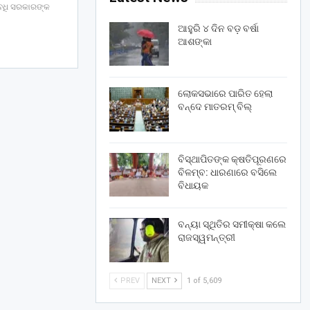
ାବଧି ସରକାରଙ୍କ
ଆହୁରି ୪ ଦିନ ବଡ଼ ବର୍ଷା
ଆଶଙ୍କା
ଲୋକସଭାରେ ପାରିତ ହେଲା
ବନ୍ଦେ ମାତରମ୍‌ ବିଲ୍‌
ବିସ୍ଥାପିତଙ୍କ କ୍ଷତିପୂରଣରେ
ବିଳମ୍ବ: ଧାରଣାରେ ବସିଲେ
ବିଧାୟକ
ବନ୍ୟା ସ୍ଥିତିର ସମୀକ୍ଷା କଲେ
ରାଜସ୍ୱମନ୍ତ୍ରୀ
PREV
NEXT
1 of 5,609