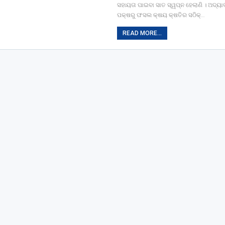
ସହାୟତା ପାଇବା ସାତ ସ୍ୱପ୍ନ ହେଲାଣି । ଅଦ୍ୟ
ପକ୍ଷରୁ ଫସଲ କ୍ଷୟ କ୍ଷତିର ସଠିକ୍…
READ MORE...