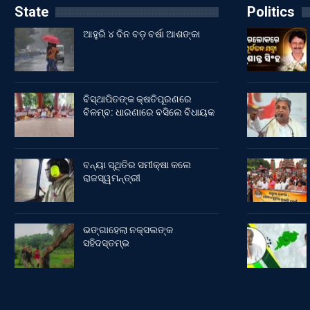
State
Politics
ଆହୁରି ୪ ଦିନ ବଡ଼ ବର୍ଷା ଆଶଙ୍କା
ବିସ୍ଥାପିତଙ୍କ କ୍ଷତିପୂରଣରେ
ବିଳମ୍ବ: ଧାରଣାରେ ବସିଲେ ବିଧାୟକ
ବନ୍ୟା ସ୍ଥିତିର ସମୀକ୍ଷା କଲେ
ରାଜସ୍ୱମନ୍ତ୍ରୀ
ଭଙ୍ଗାହେଲା ନକ୍ସଲଙ୍କ
ସହିଦସ୍ତମ୍ଭ