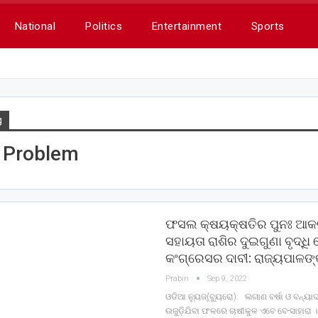
National
Politics
Entertainment
Sports
g
 Problem
ଫସଲ କ୍ଷୟକ୍ଷତିର ପୁନଃ ଆକଳ
ସହାୟତା ରାଶିର ଦୁଇଗୁଣା ବୃଦ୍ଧି
କଂଗ୍ରେସର ଦାବୀ: ରାଜ୍ୟପାଳଙ୍
Prabin
Sep 9, 2022
ଓଡିଆ ନ୍ୟୁଜ୍(ବ୍ୟୁରୋ): ଲଗାଣ ବର୍ଷା ଓ ବନ୍ୟାଦ
ଉଜୁଡ଼ିଯିବା ଫଳରେ ଚାଷୀକୁଳ ଏବେ ବେ-ସାହାରା 