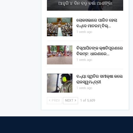
ଆହୁରି ୪ ଦିନ ବଡ଼ ବର୍ଷା ଆଶଙ୍କା
ଲୋକସଭାରେ ପାରିତ ହେଲା
ବନ୍ଦେ ମାତରମ୍‌ ବିଲ୍‌…
1 week ago
ବିସ୍ଥାପିତଙ୍କ କ୍ଷତିପୂରଣରେ
ବିଳମ୍ବ: ଧାରଣାରେ…
1 week ago
ବନ୍ୟା ସ୍ଥିତିର ସମୀକ୍ଷା କଲେ
ରାଜସ୍ୱମନ୍ତ୍ରୀ
1 week ago
PREV
NEXT
1 of 5,609