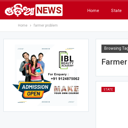
Home
State
Home
farmer problem
Browsing Ta
Farmer
STATE