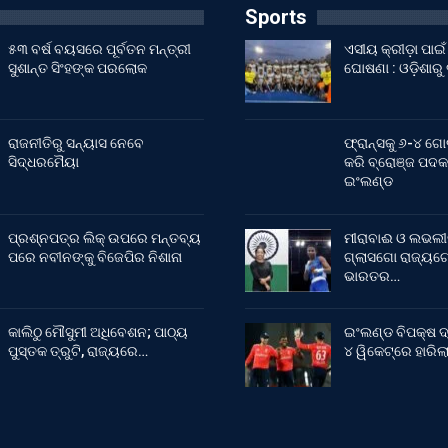
Sports
୫୩ ବର୍ଷ ବୟସରେ ପୂର୍ବତନ ମନ୍ତ୍ରୀ
ଏସୀୟ କ୍ରୀଡ଼ା ପା
ସୁଶାନ୍ତ ସିଂହଙ୍କ ପରଲୋକ
ଘୋଷଣା : ଓଡ଼ିଶାରୁ
ରାଜନୀତିରୁ ସନ୍ୟାସ ନେବେ
ଫ୍ରାନ୍ସକୁ ୬-୪ ଗୋ
ସିଦ୍ଧରମୈୟା
କରି ବ୍ରୋଞ୍ଜ ପଦକ
ଇଂଲଣ୍ଡ
ପ୍ରଶ୍ନପତ୍ର ଲିକ୍ ଉପରେ ମନ୍ତବ୍ୟ
ମୀରାବାଈ ଓ ଲଭଲୀ
ପରେ ନବୀନଙ୍କୁ ବିଜେପିର ନିଶାନା
ଗ୍ଲାସଗୋ ରାଜ୍ୟଗୋ
ଭାରତର…
କାଲିଠୁ ମୌସୁମୀ ଅଧିବେଶନ; ପାଠ୍ୟ
ଇଂଲଣ୍ଡ ବିପକ୍ଷ ଦ
ପୁସ୍ତକ ତ୍ରୁଟି, ରାଜ୍ୟରେ…
୪ ୱିକେଟ୍‌ରେ ହାରି