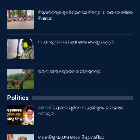
ବିସ୍ଥାପିତଙ୍କ କ୍ଷତିପୂରଣରେ ବିଳମ୍ବ: ଧାରଣାରେ ବସିଲେ
ବିଧାୟକ
ବନ୍ୟା ସ୍ଥିତିର ସମୀକ୍ଷା କଲେ ରାଜସ୍ୱମନ୍ତ୍ରୀ
ଭଙ୍ଗାହେଲା ନକ୍ସଲଙ୍କ ସହିଦସ୍ତମ୍ଭ
Politics
୫୩ ବର୍ଷ ବୟସରେ ପୂର୍ବତନ ମନ୍ତ୍ରୀ ସୁଶାନ୍ତ ସିଂହଙ୍କ
ପରଲୋକ
ରାଜନୀତିରୁ ସନ୍ୟାସ ନେବେ ସିଦ୍ଧରମୈୟା