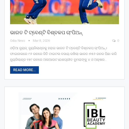
ଭାରତ ଟି ଟ୍ବେଣ୍ଟି ବିଶ୍ବକପ ଚାଂପିଅନ୍
Odia News
Mar 8, 2026
0
ଓଡ଼ିଆ ନ୍ୟୁଜ୍: ନ୍ୟୁଜିଲାଣ୍ଡକୁ ହରାଇ ଭାରତ ଟି ଟ୍ବେଣ୍ଟି ବିଶ୍ବକପ ଚାଂପିଅନ୍।
ଫାଇନାଲରେ ୯୬ ରନରେ ଜିତି ଟାଇଟଲ ବଜାୟ ରଖିଲା ଭାରତ।୨୫୬ ରନର ପିଛା କରି
ନ୍ୟୁଜିଲାଣ୍ଡ ୧୫୯ ରନରେ ଅଲଆଉଟ।ଯଶପ୍ରୀତ ବୁମରାଙ୍କୁ ୪ ଓ ଅକ୍ଷର…
READ MORE...