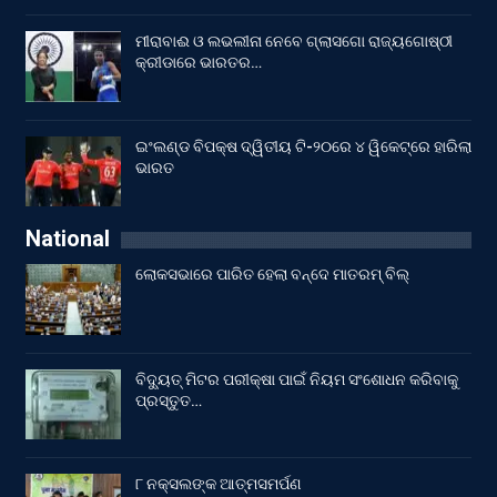
ମୀରାବାଈ ଓ ଲଭଲୀନା ନେବେ ଗ୍ଲାସଗୋ ରାଜ୍ୟଗୋଷ୍ଠୀ
କ୍ରୀଡାରେ ଭାରତର…
ଇଂଲଣ୍ଡ ବିପକ୍ଷ ଦ୍ୱିତୀୟ ଟି-୨୦ରେ ୪ ୱିକେଟ୍‌ରେ ହାରିଲା
ଭାରତ
National
ଲୋକସଭାରେ ପାରିତ ହେଲା ବନ୍ଦେ ମାତରମ୍‌ ବିଲ୍‌
ବିଦ୍ୟୁତ୍ ମିଟର ପରୀକ୍ଷା ପାଇଁ ନିୟମ ସଂଶୋଧନ କରିବାକୁ
ପ୍ରସ୍ତୁତ…
୮ ନକ୍ସଲଙ୍କ ଆତ୍ମସମର୍ପଣ