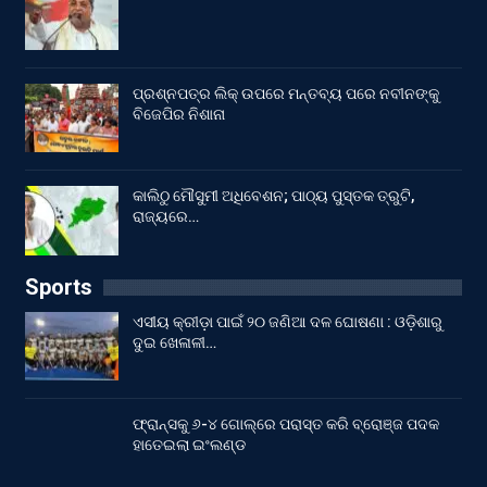
ପ୍ରଶ୍ନପତ୍ର ଲିକ୍ ଉପରେ ମନ୍ତବ୍ୟ ପରେ ନବୀନଙ୍କୁ
ବିଜେପିର ନିଶାନା
କାଲିଠୁ ମୌସୁମୀ ଅଧିବେଶନ; ପାଠ୍ୟ ପୁସ୍ତକ ତ୍ରୁଟି,
ରାଜ୍ୟରେ…
Sports
ଏସୀୟ କ୍ରୀଡ଼ା ପାଇଁ ୨୦ ଜଣିଆ ଦଳ ଘୋଷଣା : ଓଡ଼ିଶାରୁ
ଦୁଇ ଖେଳାଳୀ…
ଫ୍ରାନ୍ସକୁ ୬-୪ ଗୋଲ୍‌ରେ ପରାସ୍ତ କରି ବ୍ରୋଞ୍ଜ ପଦକ
ହାତେଇଲା ଇଂଲଣ୍ଡ