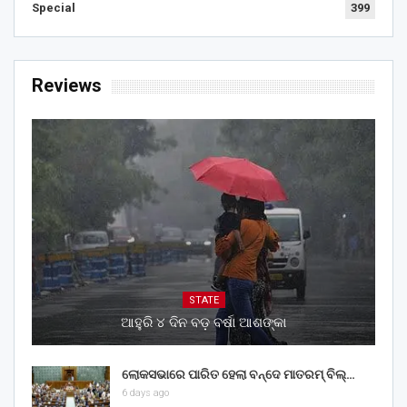
Special
399
Reviews
STATE
ଆହୁରି ୪ ଦିନ ବଡ଼ ବର୍ଷା ଆଶଙ୍କା
ଲୋକସଭାରେ ପାରିତ ହେଲା ବନ୍ଦେ ମାତରମ୍‌ ବିଲ୍‌…
6 days ago