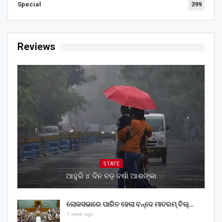
Special
399
Reviews
STATE
ଆହୁରି ୪ ଦିନ ବଡ଼ ବର୍ଷା ଆଶଙ୍କା
ଲୋକସଭାରେ ପାରିତ ହେଲା ବନ୍ଦେ ମାତରମ୍‌ ବିଲ୍‌…
1 week ago