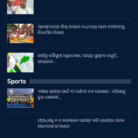
ପ୍ରଶ୍ନପତ୍ର ଲିକ୍ ଉପରେ ମନ୍ତବ୍ୟ ପରେ ନବୀନଙ୍କୁ
ବିଜେପିର ନିଶାନା
କାଲିଠୁ ମୌସୁମୀ ଅଧିବେଶନ; ପାଠ୍ୟ ପୁସ୍ତକ ତ୍ରୁଟି,
ରାଜ୍ୟରେ…
Sports
ଏସୀୟ କ୍ରୀଡ଼ା ପାଇଁ ୨୦ ଜଣିଆ ଦଳ ଘୋଷଣା : ଓଡ଼ିଶାରୁ
ଦୁଇ ଖେଳାଳୀ…
ଫ୍ରାନ୍ସକୁ ୬-୪ ଗୋଲ୍‌ରେ ପରାସ୍ତ କରି ବ୍ରୋଞ୍ଜ ପଦକ
ହାତେଇଲା ଇଂଲଣ୍ଡ