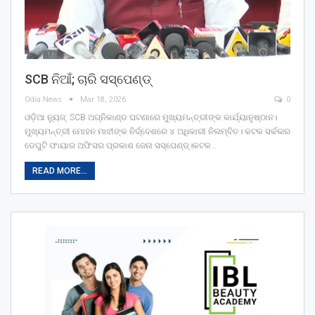
SCB ନିଆଁ; ଚାରି ସସ୍‌ପେଣ୍ଡ୍‌
Odia News
Mar 18, 2026
0
ଓଡ଼ିଆ ନ୍ୟୁଜ୍: SCB ଅଗ୍ନିକାଣ୍ଡ ଘଟଣାରେ ମୁଖ୍ୟମନ୍ତ୍ରୀଙ୍କ କାର୍ଯ୍ୟାନୁଷ୍ଠାନ।
ମୁଖ୍ୟମନ୍ତ୍ରୀ ମୋହନ ମାଝୀଙ୍କ ନିର୍ଦ୍ଦେଶରେ ୪ ଅଧିକାରୀ ନିଲମ୍ବିତ। କଟକ ସର୍କଲର
ଡେପୁଟି ଫାୟାର ଅଫିସର ପ୍ରକାଶ ଜେନା ସସ୍‌ପେଣ୍ଡ୍‌।କଟକ…
READ MORE...