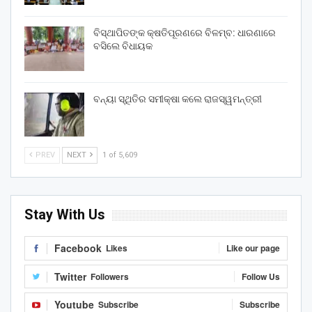
ବିସ୍ଥାପିତଙ୍କ କ୍ଷତିପୂରଣରେ ବିଳମ୍ବ: ଧାରଣାରେ
ବସିଲେ ବିଧାୟକ
ବନ୍ୟା ସ୍ଥିତିର ସମୀକ୍ଷା କଲେ ରାଜସ୍ୱମନ୍ତ୍ରୀ
PREV
NEXT
1 of 5,609
Stay With Us
Facebook
Likes
Like our page
Twitter
Followers
Follow Us
Youtube
Subscribe
Subscribe