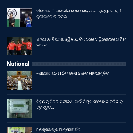
ମୀରାବାଈ ଓ ଲଭଲୀନା ନେବେ ଗ୍ଲାସଗୋ ରାଜ୍ୟଗୋଷ୍ଠୀ
କ୍ରୀଡାରେ ଭାରତର…
ଇଂଲଣ୍ଡ ବିପକ୍ଷ ଦ୍ୱିତୀୟ ଟି-୨୦ରେ ୪ ୱିକେଟ୍‌ରେ ହାରିଲା
ଭାରତ
National
ଲୋକସଭାରେ ପାରିତ ହେଲା ବନ୍ଦେ ମାତରମ୍‌ ବିଲ୍‌
ବିଦ୍ୟୁତ୍ ମିଟର ପରୀକ୍ଷା ପାଇଁ ନିୟମ ସଂଶୋଧନ କରିବାକୁ
ପ୍ରସ୍ତୁତ…
୮ ନକ୍ସଲଙ୍କ ଆତ୍ମସମର୍ପଣ