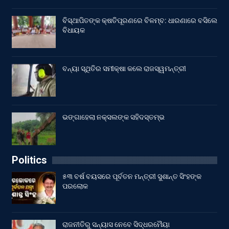
ବିସ୍ଥାପିତଙ୍କ କ୍ଷତିପୂରଣରେ ବିଳମ୍ବ: ଧାରଣାରେ ବସିଲେ
ବିଧାୟକ
ବନ୍ୟା ସ୍ଥିତିର ସମୀକ୍ଷା କଲେ ରାଜସ୍ୱମନ୍ତ୍ରୀ
ଭଙ୍ଗାହେଲା ନକ୍ସଲଙ୍କ ସହିଦସ୍ତମ୍ଭ
Politics
୫୩ ବର୍ଷ ବୟସରେ ପୂର୍ବତନ ମନ୍ତ୍ରୀ ସୁଶାନ୍ତ ସିଂହଙ୍କ
ପରଲୋକ
ରାଜନୀତିରୁ ସନ୍ୟାସ ନେବେ ସିଦ୍ଧରମୈୟା