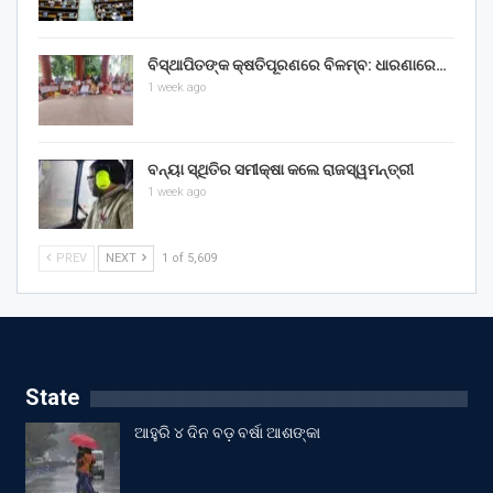
ବିସ୍ଥାପିତଙ୍କ କ୍ଷତିପୂରଣରେ ବିଳମ୍ବ: ଧାରଣାରେ…
1 week ago
ବନ୍ୟା ସ୍ଥିତିର ସମୀକ୍ଷା କଲେ ରାଜସ୍ୱମନ୍ତ୍ରୀ
1 week ago
PREV
NEXT
1 of 5,609
State
ଆହୁରି ୪ ଦିନ ବଡ଼ ବର୍ଷା ଆଶଙ୍କା