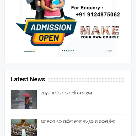
Latest News
ଆହୁରି ୪ ଦିନ ବଡ଼ ବର୍ଷା ଆଶଙ୍କା
ଲୋକସଭାରେ ପାରିତ ହେଲା ବନ୍ଦେ ମାତରମ୍‌ ବିଲ୍‌