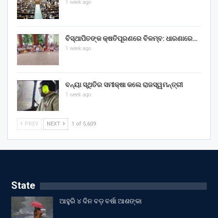
1 week ago
ବିସ୍ଥାପିତଙ୍କ କ୍ଷତିପୂରଣରେ ବିଳମ୍ବ: ଧାରଣାରେ…
1 week ago
ବନ୍ୟା ସ୍ଥିତିର ସମୀକ୍ଷା କଲେ ରାଜସ୍ୱମନ୍ତ୍ରୀ
1 week ago
PREV
NEXT
1 of 5,609
State
ଆହୁରି ୪ ଦିନ ବଡ଼ ବର୍ଷା ଆଶଙ୍କା