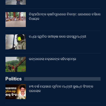
ବିସ୍ଥାପିତଙ୍କ କ୍ଷତିପୂରଣରେ ବିଳମ୍ବ: ଧାରଣାରେ ବସିଲେ
ବିଧାୟକ
ବନ୍ୟା ସ୍ଥିତିର ସମୀକ୍ଷା କଲେ ରାଜସ୍ୱମନ୍ତ୍ରୀ
ଭଙ୍ଗାହେଲା ନକ୍ସଲଙ୍କ ସହିଦସ୍ତମ୍ଭ
Politics
୫୩ ବର୍ଷ ବୟସରେ ପୂର୍ବତନ ମନ୍ତ୍ରୀ ସୁଶାନ୍ତ ସିଂହଙ୍କ
ପରଲୋକ