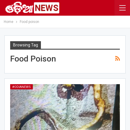
Home
Food poison
Browsing Tag
Food Poison
#ODIANEWS