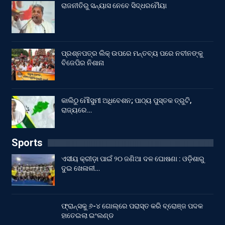
ରାଜନୀତିରୁ ସନ୍ୟାସ ନେବେ ସିଦ୍ଧରମୈୟା
ପ୍ରଶ୍ନପତ୍ର ଲିକ୍ ଉପରେ ମନ୍ତବ୍ୟ ପରେ ନବୀନଙ୍କୁ
ବିଜେପିର ନିଶାନା
କାଲିଠୁ ମୌସୁମୀ ଅଧିବେଶନ; ପାଠ୍ୟ ପୁସ୍ତକ ତ୍ରୁଟି,
ରାଜ୍ୟରେ…
Sports
ଏସୀୟ କ୍ରୀଡ଼ା ପାଇଁ ୨୦ ଜଣିଆ ଦଳ ଘୋଷଣା : ଓଡ଼ିଶାରୁ
ଦୁଇ ଖେଳାଳୀ…
ଫ୍ରାନ୍ସକୁ ୬-୪ ଗୋଲ୍‌ରେ ପରାସ୍ତ କରି ବ୍ରୋଞ୍ଜ ପଦକ
ହାତେଇଲା ଇଂଲଣ୍ଡ