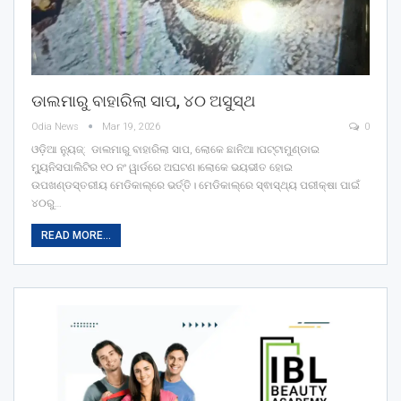
ଡାଲମାରୁ ବାହାରିଲା ସାପ, ୪୦ ଅସୁସ୍ଥ
Odia News
Mar 19, 2026
0
ଓଡ଼ିଆ ନ୍ୟୁଜ୍: ଡାଲମାରୁ ବାହାରିଲା ସାପ, ଲୋକେ ଛାନିଆ।ପଟ୍ଟାମୁଣ୍ଡାଇ
ମ୍ୟୁନିସପାଲିଟିର ୧୦ ନଂ ୱାର୍ଡରେ ଅଘଟଣ।ଲୋକେ ଭୟଭୀତ ହୋଇ
ଉପଖଣ୍ଡସ୍ତରୀୟ ମେଡିକାଲ୍‌ରେ ଭର୍ତ୍ତି। ମେଡିକାଲ୍‌ରେ ସ୍ଵାସ୍ଥ୍ୟ ପରୀକ୍ଷା ପାଇଁ
୪୦ରୁ…
READ MORE...