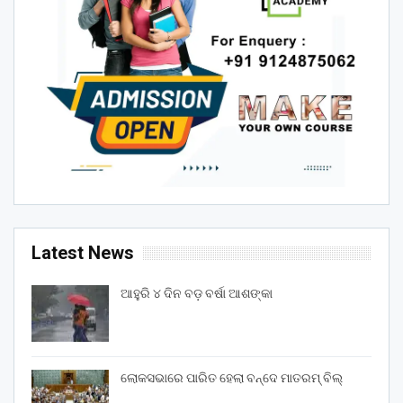
Latest News
ଆହୁରି ୪ ଦିନ ବଡ଼ ବର୍ଷା ଆଶଙ୍କା
ଲୋକସଭାରେ ପାରିତ ହେଲା ବନ୍ଦେ ମାତରମ୍‌ ବିଲ୍‌