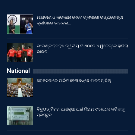
ମୀରାବାଈ ଓ ଲଭଲୀନା ନେବେ ଗ୍ଲାସଗୋ ରାଜ୍ୟଗୋଷ୍ଠୀ
କ୍ରୀଡାରେ ଭାରତର…
ଇଂଲଣ୍ଡ ବିପକ୍ଷ ଦ୍ୱିତୀୟ ଟି-୨୦ରେ ୪ ୱିକେଟ୍‌ରେ ହାରିଲା
ଭାରତ
National
ଲୋକସଭାରେ ପାରିତ ହେଲା ବନ୍ଦେ ମାତରମ୍‌ ବିଲ୍‌
ବିଦ୍ୟୁତ୍ ମିଟର ପରୀକ୍ଷା ପାଇଁ ନିୟମ ସଂଶୋଧନ କରିବାକୁ
ପ୍ରସ୍ତୁତ…