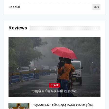
Special
399
Reviews
STATE
ଆହୁରି ୪ ଦିନ ବଡ଼ ବର୍ଷା ଆଶଙ୍କା
ଲୋକସଭାରେ ପାରିତ ହେଲା ବନ୍ଦେ ମାତରମ୍‌ ବିଲ୍‌…