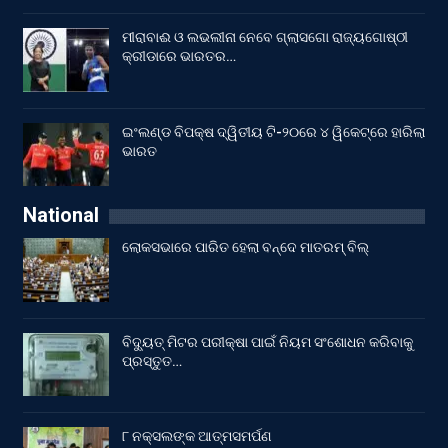
ମୀରାବାଈ ଓ ଲଭଲୀନା ନେବେ ଗ୍ଲାସଗୋ ରାଜ୍ୟଗୋଷ୍ଠୀ
କ୍ରୀଡାରେ ଭାରତର…
ଇଂଲଣ୍ଡ ବିପକ୍ଷ ଦ୍ୱିତୀୟ ଟି-୨୦ରେ ୪ ୱିକେଟ୍‌ରେ ହାରିଲା
ଭାରତ
National
ଲୋକସଭାରେ ପାରିତ ହେଲା ବନ୍ଦେ ମାତରମ୍‌ ବିଲ୍‌
ବିଦ୍ୟୁତ୍ ମିଟର ପରୀକ୍ଷା ପାଇଁ ନିୟମ ସଂଶୋଧନ କରିବାକୁ
ପ୍ରସ୍ତୁତ…
୮ ନକ୍ସଲଙ୍କ ଆତ୍ମସମର୍ପଣ