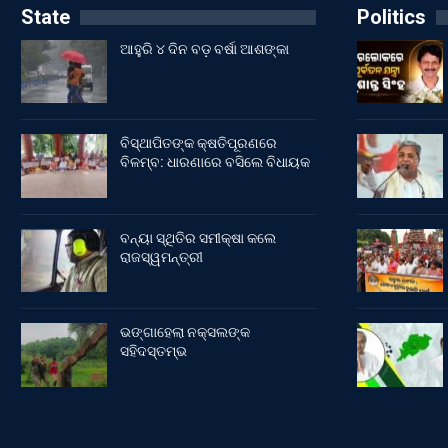
State
Politics
ଆହୁରି ୪ ଦିନ ବଡ଼ ବର୍ଷା ଆଶଙ୍କା
ବିସ୍ଥାପିତଙ୍କ କ୍ଷତିପୂରଣରେ
ବିଳମ୍ବ: ଧାରଣାରେ ବସିଲେ ବିଧାୟକ
ବନ୍ୟା ସ୍ଥିତିର ସମୀକ୍ଷା କଲେ
ରାଜସ୍ୱମନ୍ତ୍ରୀ
ଭଙ୍ଗାହେଲା ନକ୍ସଲଙ୍କ
ସହିଦସ୍ତମ୍ଭ