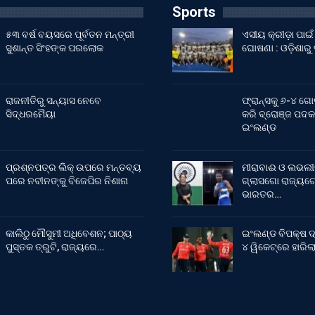
Sports
୫୩ ବର୍ଷ ବୟସରେ ପୂର୍ବତନ ମନ୍ତ୍ରୀ
ଏସୀୟ କ୍ରୀଡ଼ା ପା
ସୁଶାନ୍ତ ସିଂହଙ୍କ ପରଲୋକ
ଘୋଷଣା : ଓଡ଼ିଶାରୁ
ରାଜନୀତିରୁ ସନ୍ୟାସ ନେବେ
ଫ୍ରାନ୍ସକୁ ୬-୪ ଗୋ
ସିଦ୍ଧରମୈୟା
କରି ବ୍ରୋଞ୍ଜ ପଦକ
ଇଂଲଣ୍ଡ
ପ୍ରଶ୍ନପତ୍ର ଲିକ୍ ଉପରେ ମନ୍ତବ୍ୟ
ମୀରାବାଈ ଓ ଲଭଲୀ
ପରେ ନବୀନଙ୍କୁ ବିଜେପିର ନିଶାନା
ଗ୍ଲାସଗୋ ରାଜ୍ୟଗୋ
ଭାରତର…
କାଲିଠୁ ମୌସୁମୀ ଅଧିବେଶନ; ପାଠ୍ୟ
ଇଂଲଣ୍ଡ ବିପକ୍ଷ ଦ
ପୁସ୍ତକ ତ୍ରୁଟି, ରାଜ୍ୟରେ…
୪ ୱିକେଟ୍‌ରେ ହାରି