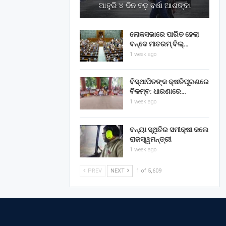
ଆହୁରି ୪ ଦିନ ବଡ଼ ବର୍ଷା ଆଶଙ୍କା
ଲୋକସଭାରେ ପାରିତ ହେଲା
ବନ୍ଦେ ମାତରମ୍‌ ବିଲ୍‌…
1 week ago
ବିସ୍ଥାପିତଙ୍କ କ୍ଷତିପୂରଣରେ
ବିଳମ୍ବ: ଧାରଣାରେ…
1 week ago
ବନ୍ୟା ସ୍ଥିତିର ସମୀକ୍ଷା କଲେ
ରାଜସ୍ୱମନ୍ତ୍ରୀ
1 week ago
PREV
NEXT
1 of 5,609