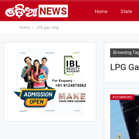
Home
State
Home
LPG gas ship
Browsing Ta
LPG Ga
#ODIANEWS