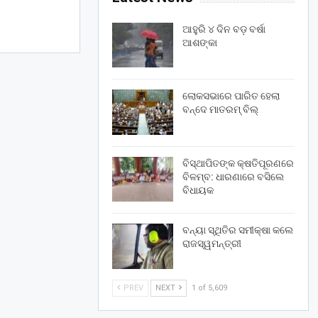
ଆହୁରି ୪ ଦିନ ବଡ଼ ବର୍ଷା
ଆଶଙ୍କା
ଲୋକସଭାରେ ପାରିତ ହେଲା
ବନ୍ଦେ ମାତରମ୍‌ ବିଲ୍‌
ବିସ୍ଥାପିତଙ୍କ କ୍ଷତିପୂରଣରେ
ବିଳମ୍ବ: ଧାରଣାରେ ବସିଲେ
ବିଧାୟକ
ବନ୍ୟା ସ୍ଥିତିର ସମୀକ୍ଷା କଲେ
ରାଜସ୍ୱମନ୍ତ୍ରୀ
PREV
NEXT
1 of 5,609