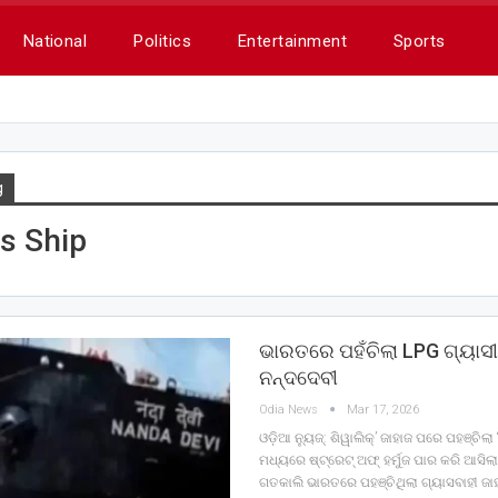
National
Politics
Entertainment
Sports
g
s Ship
ଭାରତରେ ପହଁଚିଲା LPG ଗ୍ୟାସ
ନନ୍ଦଦେବୀ
Odia News
Mar 17, 2026
ଓଡ଼ିଆ ନ୍ୟୁଜ୍: ଶିୱାଲିକ୍‌’ ଜାହାଜ ପରେ ପହଞ୍ଚିଲା
ମଧ୍ୟରେ ଷ୍ଟ୍ରେଟ୍‌ ଅଫ୍ ହର୍ମୁଜ ପାର କରି ଆସିଲା
ଗତକାଲି ଭାରତରେ ପହଞ୍ଚିଥିଲା ଗ୍ୟାସବାହୀ ଜାହ