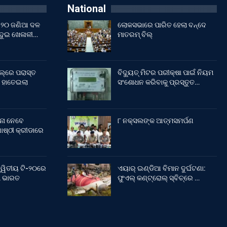
National
ଇଁ ୨୦ ଜଣିଆ ଦଳ
ଲୋକସଭାରେ ପାରିତ ହେଲା ବନ୍ଦେ
 ଦୁଇ ଖେଳାଳୀ…
ମାତରମ୍‌ ବିଲ୍‌
ଲ୍‌ରେ ପରାସ୍ତ
ବିଦ୍ୟୁତ୍ ମିଟର ପରୀକ୍ଷା ପାଇଁ ନିୟମ
 ହାତେଇଲା
ସଂଶୋଧନ କରିବାକୁ ପ୍ରସ୍ତୁତ…
ନା ନେବେ
୮ ନକ୍ସଲଙ୍କ ଆତ୍ମସମର୍ପଣ
ଷ୍ଠୀ କ୍ରୀଡାରେ
୍ୱିତୀୟ ଟି-୨୦ରେ
ଏୟାର୍ ଇଣ୍ଡିଆ ବିମାନ ଦୁର୍ଘଟଣା:
ଲା ଭାରତ
ଫୁଏଲ୍‌ କଣ୍ଟ୍ରୋଲ୍‌ ସ୍ବିଚ୍‌ରେ …