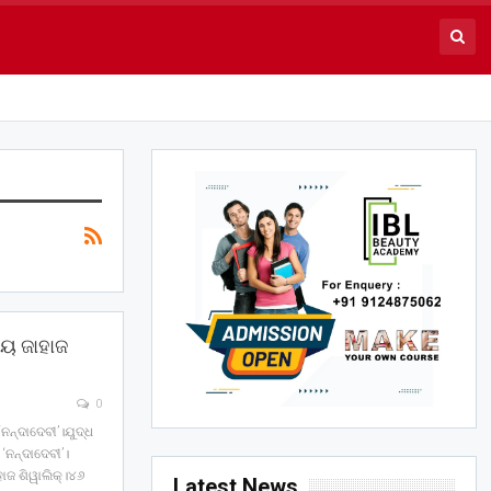
ୀୟ ଜାହାଜ
0
 ‘ନନ୍ଦାଦେବୀ’।ଯୁଦ୍ଧ
 ‘ନନ୍ଦାଦେବୀ’।
ାଜ ଶିୱାଲିକ୍‌।୪୬
Latest News