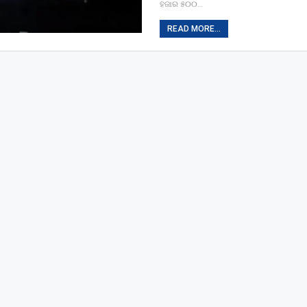
ହଜାର ୫୦୦…
READ MORE...