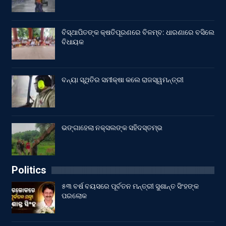
ବିସ୍ଥାପିତଙ୍କ କ୍ଷତିପୂରଣରେ ବିଳମ୍ବ: ଧାରଣାରେ ବସିଲେ
ବିଧାୟକ
ବନ୍ୟା ସ୍ଥିତିର ସମୀକ୍ଷା କଲେ ରାଜସ୍ୱମନ୍ତ୍ରୀ
ଭଙ୍ଗାହେଲା ନକ୍ସଲଙ୍କ ସହିଦସ୍ତମ୍ଭ
Politics
୫୩ ବର୍ଷ ବୟସରେ ପୂର୍ବତନ ମନ୍ତ୍ରୀ ସୁଶାନ୍ତ ସିଂହଙ୍କ
ପରଲୋକ