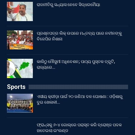
ରାଜନୀତିରୁ ସନ୍ୟାସ ନେବେ ସିଦ୍ଧରମୈୟା
ପ୍ରଶ୍ନପତ୍ର ଲିକ୍ ଉପରେ ମନ୍ତବ୍ୟ ପରେ ନବୀନଙ୍କୁ
ବିଜେପିର ନିଶାନା
କାଲିଠୁ ମୌସୁମୀ ଅଧିବେଶନ; ପାଠ୍ୟ ପୁସ୍ତକ ତ୍ରୁଟି,
ରାଜ୍ୟରେ…
Sports
ଏସୀୟ କ୍ରୀଡ଼ା ପାଇଁ ୨୦ ଜଣିଆ ଦଳ ଘୋଷଣା : ଓଡ଼ିଶାରୁ
ଦୁଇ ଖେଳାଳୀ…
ଫ୍ରାନ୍ସକୁ ୬-୪ ଗୋଲ୍‌ରେ ପରାସ୍ତ କରି ବ୍ରୋଞ୍ଜ ପଦକ
ହାତେଇଲା ଇଂଲଣ୍ଡ