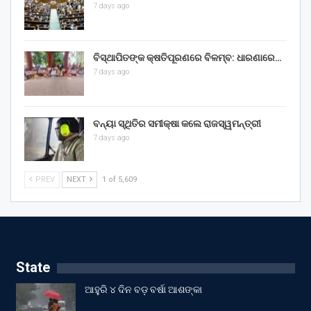
7 days ago
ବିସ୍ଥାପିତଙ୍କ କ୍ଷତିପୂରଣରେ ବିଳମ୍ବ: ଧାରଣାରେ…
7 days ago
ବନ୍ୟା ସ୍ଥିତିର ସମୀକ୍ଷା କଲେ ରାଜସ୍ୱମନ୍ତ୍ରୀ
7 days ago
PREV
NEXT
1 of 5,609
State
ଆହୁରି ୪ ଦିନ ବଡ଼ ବର୍ଷା ଆଶଙ୍କା