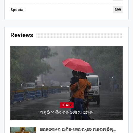
Special
399
Reviews
STATE
ଆହୁରି ୪ ଦିନ ବଡ଼ ବର୍ଷା ଆଶଙ୍କା
ଲୋକସଭାରେ ପାରିତ ହେଲା ବନ୍ଦେ ମାତରମ୍‌ ବିଲ୍‌…