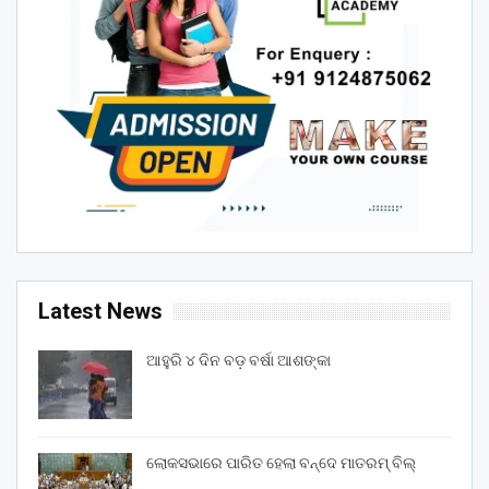
Latest News
ଆହୁରି ୪ ଦିନ ବଡ଼ ବର୍ଷା ଆଶଙ୍କା
ଲୋକସଭାରେ ପାରିତ ହେଲା ବନ୍ଦେ ମାତରମ୍‌ ବିଲ୍‌