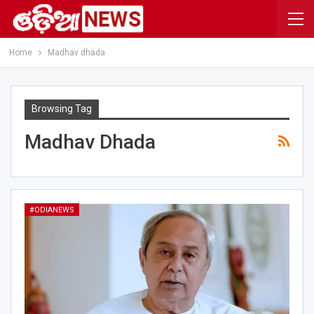
Home
Madhav dhada
Browsing Tag
Madhav Dhada
#ODIANEWS