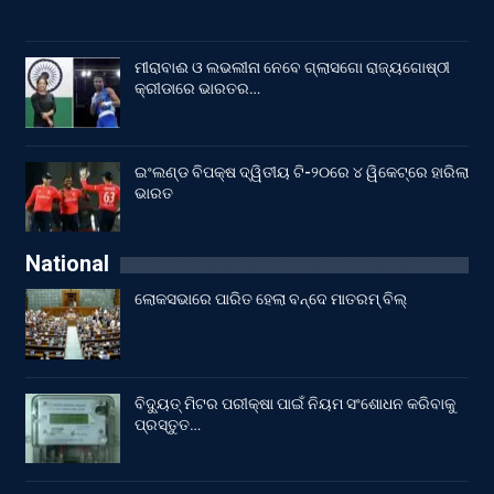
ମୀରାବାଈ ଓ ଲଭଲୀନା ନେବେ ଗ୍ଲାସଗୋ ରାଜ୍ୟଗୋଷ୍ଠୀ
କ୍ରୀଡାରେ ଭାରତର…
ଇଂଲଣ୍ଡ ବିପକ୍ଷ ଦ୍ୱିତୀୟ ଟି-୨୦ରେ ୪ ୱିକେଟ୍‌ରେ ହାରିଲା
ଭାରତ
National
ଲୋକସଭାରେ ପାରିତ ହେଲା ବନ୍ଦେ ମାତରମ୍‌ ବିଲ୍‌
ବିଦ୍ୟୁତ୍ ମିଟର ପରୀକ୍ଷା ପାଇଁ ନିୟମ ସଂଶୋଧନ କରିବାକୁ
ପ୍ରସ୍ତୁତ…