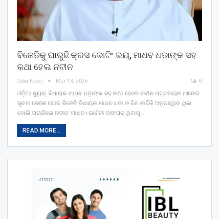
ବିଜେଡିକୁ ଘାରୁଛି କ୍ରସ ଭୋଟିଂ ଭୟ, ମାଧବ ଧଡାଙ୍କ ସହ
କଥା ହେଲ ନବୀନ
Odia News
Mar 13, 2026
0
ଓଡ଼ିଆ ନ୍ୟୁଜ୍: ବିଧାୟକ ମାଧବ ଧଡ଼ାଙ୍କ ସହ କଥା ହେଲେ ନବୀନ ପଟ୍ଟନାୟକ।ଏନେଇ
ସୂଚନା ଦେଲେ ସୋର ବିଜେଡି ବିଧାୟକ ମାଧବ ଧଡ଼ା।୨ ଦିନ କାହିଁକି ଅନୁପସ୍ଥିତ ଥିଲ
ବୋଲି ପଚାରିଲେ ନବୀନ: ମାଧବ। ଭାଣିଜୀ ବାହାଘର ଥିବାରୁ…
READ MORE...