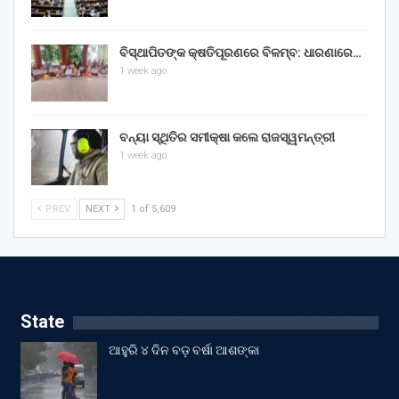
ବିସ୍ଥାପିତଙ୍କ କ୍ଷତିପୂରଣରେ ବିଳମ୍ବ: ଧାରଣାରେ…
1 week ago
ବନ୍ୟା ସ୍ଥିତିର ସମୀକ୍ଷା କଲେ ରାଜସ୍ୱମନ୍ତ୍ରୀ
1 week ago
PREV
NEXT
1 of 5,609
State
ଆହୁରି ୪ ଦିନ ବଡ଼ ବର୍ଷା ଆଶଙ୍କା