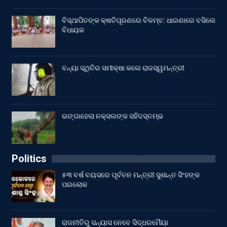
ବିସ୍ଥାପିତଙ୍କ କ୍ଷତିପୂରଣରେ ବିଳମ୍ବ: ଧାରଣାରେ ବସିଲେ
ବିଧାୟକ
ବନ୍ୟା ସ୍ଥିତିର ସମୀକ୍ଷା କଲେ ରାଜସ୍ୱମନ୍ତ୍ରୀ
ଭଙ୍ଗାହେଲା ନକ୍ସଲଙ୍କ ସହିଦସ୍ତମ୍ଭ
Politics
୫୩ ବର୍ଷ ବୟସରେ ପୂର୍ବତନ ମନ୍ତ୍ରୀ ସୁଶାନ୍ତ ସିଂହଙ୍କ
ପରଲୋକ
ରାଜନୀତିରୁ ସନ୍ୟାସ ନେବେ ସିଦ୍ଧରମୈୟା