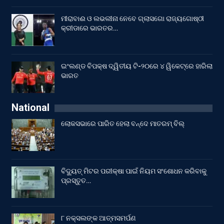
ମୀରାବାଈ ଓ ଲଭଲୀନା ନେବେ ଗ୍ଲାସଗୋ ରାଜ୍ୟଗୋଷ୍ଠୀ
କ୍ରୀଡାରେ ଭାରତର…
ଇଂଲଣ୍ଡ ବିପକ୍ଷ ଦ୍ୱିତୀୟ ଟି-୨୦ରେ ୪ ୱିକେଟ୍‌ରେ ହାରିଲା
ଭାରତ
National
ଲୋକସଭାରେ ପାରିତ ହେଲା ବନ୍ଦେ ମାତରମ୍‌ ବିଲ୍‌
ବିଦ୍ୟୁତ୍ ମିଟର ପରୀକ୍ଷା ପାଇଁ ନିୟମ ସଂଶୋଧନ କରିବାକୁ
ପ୍ରସ୍ତୁତ…
୮ ନକ୍ସଲଙ୍କ ଆତ୍ମସମର୍ପଣ