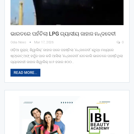
ଭାରତରେ ପହଁଚିଲା LPG ଗ୍ୟାସୀୟ ଜାହାଜ ନନ୍ଦଦେବୀ
Odia News
Mar 17, 2026
0
ଓଡ଼ିଆ ନ୍ୟୁଜ୍: ଶିୱାଲିକ୍‌’ ଜାହାଜ ପରେ ପହଞ୍ଚିଲା ‘ନନ୍ଦାଦେବୀ’।ଯୁଦ୍ଧ ମଧ୍ୟରେ
ଷ୍ଟ୍ରେଟ୍‌ ଅଫ୍ ହର୍ମୁଜ ପାର କରି ଆସିଲା ‘ନନ୍ଦାଦେବୀ’।ଗତକାଲି ଭାରତରେ ପହଞ୍ଚିଥିଲା
ଗ୍ୟାସବାହୀ ଜାହାଜ ଶିୱାଲିକ୍‌।୪୬ ହଜାର ୫୦୦…
READ MORE...