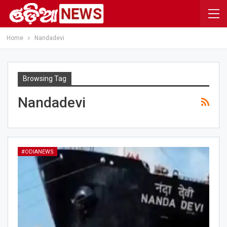
Home
Nandadevi
Browsing Tag
Nandadevi
#ODIANEWS