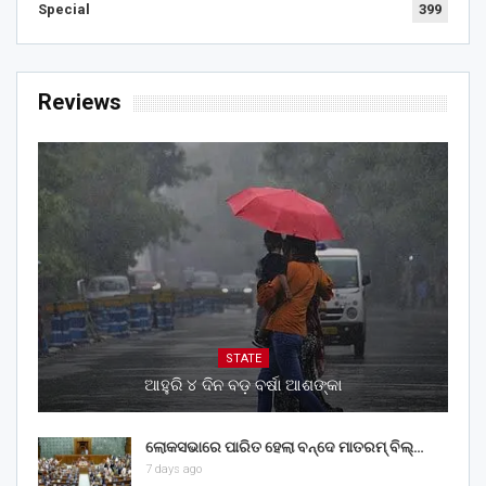
Special
399
Reviews
STATE
ଆହୁରି ୪ ଦିନ ବଡ଼ ବର୍ଷା ଆଶଙ୍କା
ଲୋକସଭାରେ ପାରିତ ହେଲା ବନ୍ଦେ ମାତରମ୍‌ ବିଲ୍‌…
7 days ago