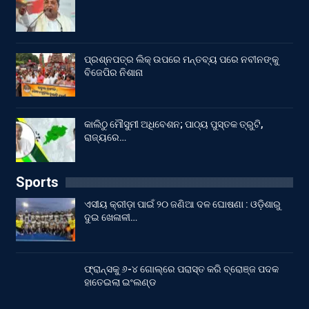
ପ୍ରଶ୍ନପତ୍ର ଲିକ୍ ଉପରେ ମନ୍ତବ୍ୟ ପରେ ନବୀନଙ୍କୁ
ବିଜେପିର ନିଶାନା
କାଲିଠୁ ମୌସୁମୀ ଅଧିବେଶନ; ପାଠ୍ୟ ପୁସ୍ତକ ତ୍ରୁଟି,
ରାଜ୍ୟରେ…
Sports
ଏସୀୟ କ୍ରୀଡ଼ା ପାଇଁ ୨୦ ଜଣିଆ ଦଳ ଘୋଷଣା : ଓଡ଼ିଶାରୁ
ଦୁଇ ଖେଳାଳୀ…
ଫ୍ରାନ୍ସକୁ ୬-୪ ଗୋଲ୍‌ରେ ପରାସ୍ତ କରି ବ୍ରୋଞ୍ଜ ପଦକ
ହାତେଇଲା ଇଂଲଣ୍ଡ