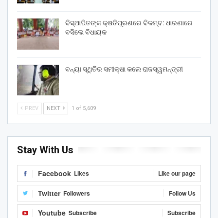
ବିସ୍ଥାପିତଙ୍କ କ୍ଷତିପୂରଣରେ ବିଳମ୍ବ: ଧାରଣାରେ
ବସିଲେ ବିଧାୟକ
ବନ୍ୟା ସ୍ଥିତିର ସମୀକ୍ଷା କଲେ ରାଜସ୍ୱମନ୍ତ୍ରୀ
PREV
NEXT
1 of 5,609
Stay With Us
Facebook
Likes
Like our page
Twitter
Followers
Follow Us
Youtube
Subscribe
Subscribe