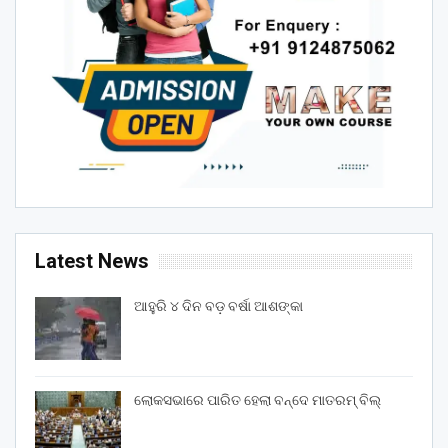
Latest News
ଆହୁରି ୪ ଦିନ ବଡ଼ ବର୍ଷା ଆଶଙ୍କା
ଲୋକସଭାରେ ପାରିତ ହେଲା ବନ୍ଦେ ମାତରମ୍‌ ବିଲ୍‌