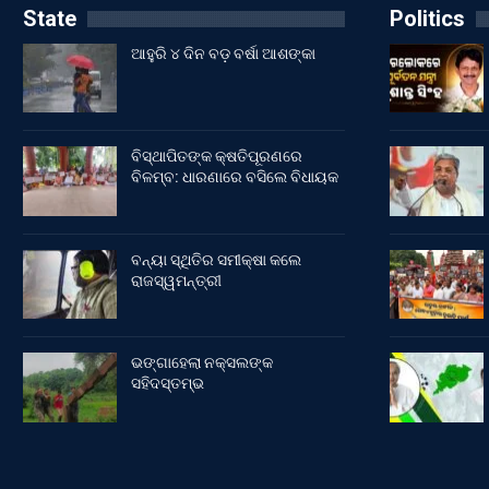
State
Politics
ଆହୁରି ୪ ଦିନ ବଡ଼ ବର୍ଷା ଆଶଙ୍କା
ବିସ୍ଥାପିତଙ୍କ କ୍ଷତିପୂରଣରେ
ବିଳମ୍ବ: ଧାରଣାରେ ବସିଲେ ବିଧାୟକ
ବନ୍ୟା ସ୍ଥିତିର ସମୀକ୍ଷା କଲେ
ରାଜସ୍ୱମନ୍ତ୍ରୀ
ଭଙ୍ଗାହେଲା ନକ୍ସଲଙ୍କ
ସହିଦସ୍ତମ୍ଭ