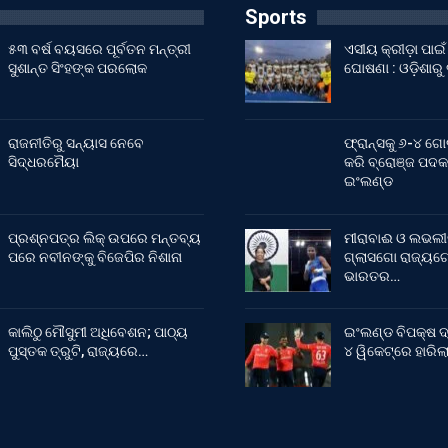
Sports
୫୩ ବର୍ଷ ବୟସରେ ପୂର୍ବତନ ମନ୍ତ୍ରୀ
ଏସୀୟ କ୍ରୀଡ଼ା ପା
ସୁଶାନ୍ତ ସିଂହଙ୍କ ପରଲୋକ
ଘୋଷଣା : ଓଡ଼ିଶାରୁ
ରାଜନୀତିରୁ ସନ୍ୟାସ ନେବେ
ଫ୍ରାନ୍ସକୁ ୬-୪ ଗୋ
ସିଦ୍ଧରମୈୟା
କରି ବ୍ରୋଞ୍ଜ ପଦକ
ଇଂଲଣ୍ଡ
ପ୍ରଶ୍ନପତ୍ର ଲିକ୍ ଉପରେ ମନ୍ତବ୍ୟ
ମୀରାବାଈ ଓ ଲଭଲୀ
ପରେ ନବୀନଙ୍କୁ ବିଜେପିର ନିଶାନା
ଗ୍ଲାସଗୋ ରାଜ୍ୟଗୋ
ଭାରତର…
କାଲିଠୁ ମୌସୁମୀ ଅଧିବେଶନ; ପାଠ୍ୟ
ଇଂଲଣ୍ଡ ବିପକ୍ଷ ଦ
ପୁସ୍ତକ ତ୍ରୁଟି, ରାଜ୍ୟରେ…
୪ ୱିକେଟ୍‌ରେ ହାରି