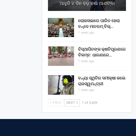
ଆହୁରି ୪ ଦିନ ବଡ଼ ବର୍ଷା ଆଶଙ୍କା
ଲୋକସଭାରେ ପାରିତ ହେଲା
ବନ୍ଦେ ମାତରମ୍‌ ବିଲ୍‌…
1 week ago
ବିସ୍ଥାପିତଙ୍କ କ୍ଷତିପୂରଣରେ
ବିଳମ୍ବ: ଧାରଣାରେ…
1 week ago
ବନ୍ୟା ସ୍ଥିତିର ସମୀକ୍ଷା କଲେ
ରାଜସ୍ୱମନ୍ତ୍ରୀ
1 week ago
PREV
NEXT
1 of 5,609