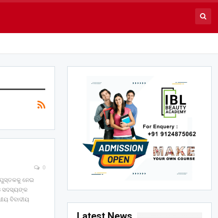
0
ନ ପୁସ୍ତକକୁ ନେଇ
ଓ ସଦସ୍ୟଙ୍କ
୍ଧୀୟ ବିବାଦୀୟ
Latest News