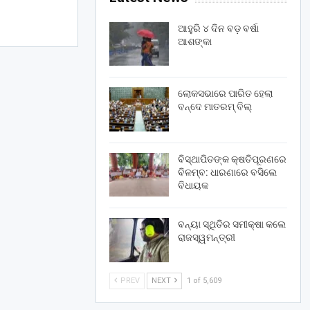
ଆହୁରି ୪ ଦିନ ବଡ଼ ବର୍ଷା
ଆଶଙ୍କା
ଲୋକସଭାରେ ପାରିତ ହେଲା
ବନ୍ଦେ ମାତରମ୍‌ ବିଲ୍‌
ବିସ୍ଥାପିତଙ୍କ କ୍ଷତିପୂରଣରେ
ବିଳମ୍ବ: ଧାରଣାରେ ବସିଲେ
ବିଧାୟକ
ବନ୍ୟା ସ୍ଥିତିର ସମୀକ୍ଷା କଲେ
ରାଜସ୍ୱମନ୍ତ୍ରୀ
PREV
NEXT
1 of 5,609