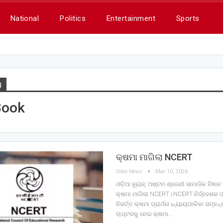
National
Politics
Entertainment
Sports
g
Book
କ୍ଷମା ମାଗିଲା NCERT
Odia News
Mar 10, 2026
ଓଡ଼ିଆ ନ୍ୟୁଜ୍: ଅଷ୍ଟମ ଶ୍ରେଣୀ ସାମାଜିକ ବିଜ୍ଞା
କ୍ଷମା ମାଗିଲା NCERT।NCERT ନିର୍ଦ୍ଦେଶକ 
ନିସର୍ତ୍ତ କ୍ଷମା ପ୍ରାର୍ଥନା।ନ୍ୟାୟପାଳିକା ସମ୍ବନ
ଚାପ୍ଟରକୁ ନେଇ କ୍ଷମା…