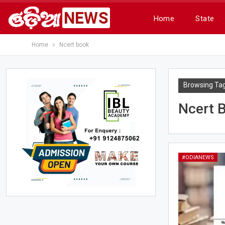
Home
State
Home
Ncert book
Browsing Ta
Ncert 
#ODIANEWS