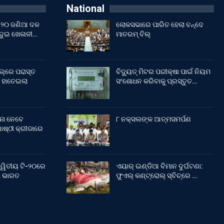
National
ଇଁ ୨୦ ଜଣିଆ ଦଳ
ଲୋକସଭାରେ ପାରିତ ହେଲା ବନ୍ଦେ
 ଦୁଇ ଖେଳାଳୀ…
ମାତରମ୍‌ ବିଲ୍‌
ଲ୍‌ରେ ପରାସ୍ତ
ବିଦ୍ୟୁତ୍ ମିଟର ପରୀକ୍ଷା ପାଇଁ ନିୟମ
 ହାତେଇଲା
ସଂଶୋଧନ କରିବାକୁ ପ୍ରସ୍ତୁତ…
ନା ନେବେ
୮ ନକ୍ସଲଙ୍କ ଆତ୍ମସମର୍ପଣ
ଷ୍ଠୀ କ୍ରୀଡାରେ
୍ୱିତୀୟ ଟି-୨୦ରେ
ଏୟାର୍ ଇଣ୍ଡିଆ ବିମାନ ଦୁର୍ଘଟଣା:
ଲା ଭାରତ
ଫୁଏଲ୍‌ କଣ୍ଟ୍ରୋଲ୍‌ ସ୍ବିଚ୍‌ରେ …